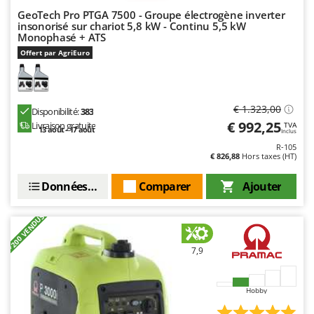
Stiga
GeoTech Pro PTGA 7500 - Groupe électrogène inverter
insonorisé sur chariot 5,8 kW - Continu 5,5 kW
Stocker
Monophasé + ATS
Sunseeker
Offert par AgriEuro
T
Tecla
€ 1.323,00
TecnoGen
Disponibilité:
383
€ 992,25
Livraison gratuite
TVA
13 août - 17 août
Tellarini Pompe
Inclus
R-105
Telwin
€ 826,88
Hors taxes (HT)
Tenco
Données techniques
Comparer
Ajouter
Tineco
Titania
+200 VENDUS
Tornado
7,9
Tre Spade
Trev - Abrek - TecnoVIR
Hobby
Trotec