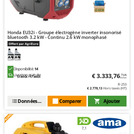
Honda EU32i - Groupe électrogène inverter insonorisé
bluetooth 3.2 kW - Continu 2.6 kW monophasé
Offert par AgriEuro
Disponibilité:
14
€ 3.333,76
Livraison gratuite
TVA
13 août - 17 août
Inclus
R-253
€ 2.778,13
Hors taxes (HT)
Données techniques
Comparer
Ajouter
PROMO
7,1