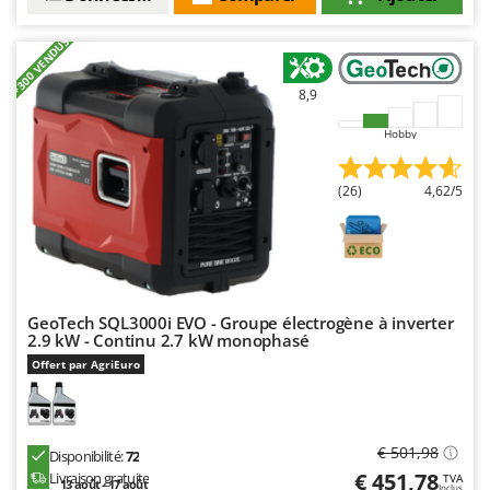
+300 VENDUS
8,9
Hobby
(26)
4,62/5
GeoTech SQL3000i EVO - Groupe électrogène à inverter
2.9 kW - Continu 2.7 kW monophasé
Offert par AgriEuro
€ 501,98
Disponibilité:
72
€ 451,78
Livraison gratuite
TVA
13 août - 17 août
Inclus