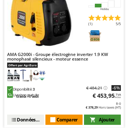
Hobby
(1)
5/5
AMA G2000i - Groupe électrogène inverter 1.9 KW
monophasé silencieux - moteur essence
Offert par AgriEuro
-6%
€ 484,21
Disponibilité:
3
€ 453,95
Livraison gratuite
TVA
13 août - 17 août
Inclus
R-0
€ 378,29
Hors taxes (HT)
Données techniques
Comparer
Ajouter