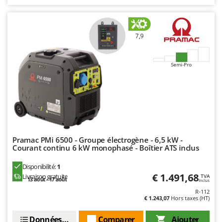
7,9
Semi-Pro
Pramac PMi 6500 - Groupe électrogène - 6,5 kW -
Courant continu 6 kW monophasé - Boîtier ATS inclus
Disponibilité:
1
€ 1.491,68
Livraison gratuite
TVA
13 août - 17 août
Inclus
R-112
€ 1.243,07
Hors taxes (HT)
Données techniques
Comparer
Ajouter