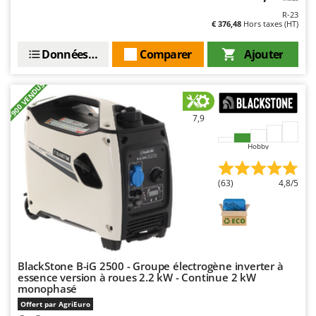
R-23
€ 376,48
Hors taxes (HT)
Données techniques
Comparer
Ajouter
+900 VENDUS
7,9
Hobby
(63)
4,8/5
BlackStone B-iG 2500 - Groupe électrogène inverter à
essence version à roues 2.2 kW - Continue 2 kW
monophasé
Offert par AgriEuro