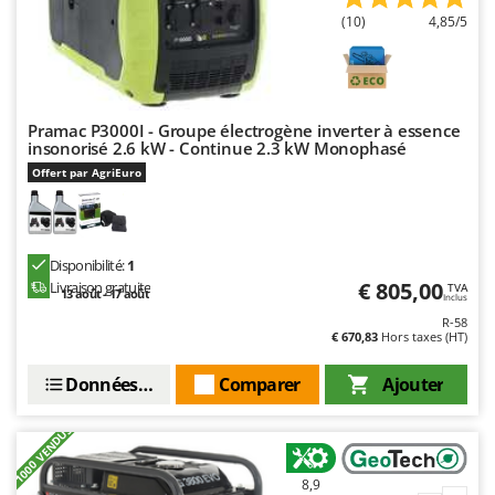
Troy-Bilt
(10)
4,85/5
U
Udor
Unger
Pramac P3000I - Groupe électrogène inverter à essence
insonorisé 2.6 kW - Continue 2.3 kW Monophasé
V
Verdemax
Offert par AgriEuro
Vesco
Volpi
Disponibilité:
1
€ 805,00
W
Livraison gratuite
TVA
13 août - 17 août
Inclus
Waldner
R-58
Weber
€ 670,83
Hors taxes (HT)
WIDU
Données techniques
Comparer
Ajouter
Wiper EcoRobot
+1000 VENDUS
Wolf Garten
Wortex
8,9