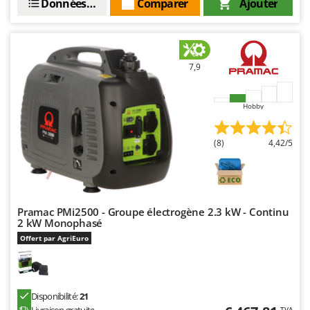
Données techniques
Comparer
Ajouter
Oriental Koshin
Outdoorchef
P
7,9
Palazzetti
Palumbo Pavi
Hobby
Partisani
Paterlini
(8)
4,42/5
Philips
Pramac
Prismafood
Pramac PMi2500 - Groupe électrogène 2.3 kW - Continu
2 kW Monophasé
R
R.G.V.
Offert par AgriEuro
Rato
Reber
Redback
Disponibilité:
21
Livraison gratuite
TVA