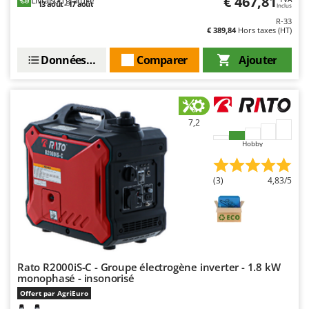
€ 467,81
13 août - 17 août
Resto Italia
Inclus
R-33
Ribimex
€ 389,84
Hors taxes (HT)
Ripartrak
Données techniques
Comparer
Ajouter
Ritter
River Systems
Robomow
7,2
Rossofuoco
Hobby
Rover Pompe
Royal Food
(3)
4,83/5
Ryobi
S
S.T.P.
Santos
Rato R2000iS-C - Groupe électrogène inverter - 1.8 kW
Sbaraglia
monophasé - insonorisé
Schnitzer
Offert par AgriEuro