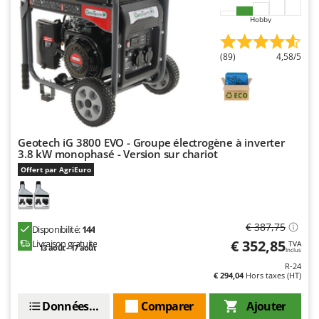
Worx
Hobby
Y
Yard Force
(89)
4,58/5
Z
Zanon
Zephir
ZGrills
Geotech iG 3800 EVO - Groupe électrogène à inverter
Zodiac
3.8 kW monophasé - Version sur chariot
Offert par AgriEuro
Zomax
€ 387,75
Disponibilité:
144
€ 352,85
Livraison gratuite
TVA
13 août - 17 août
Inclus
R-24
€ 294,04
Hors taxes (HT)
Données techniques
Comparer
Ajouter