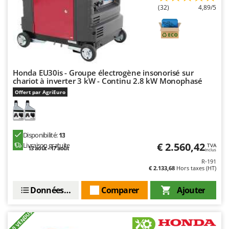
Master
(32)
4,89/5
Mastercook
Masterpro
McCulloch
MCH
Honda EU30is - Groupe électrogène insonorisé sur
chariot à inverter 3 kW - Continu 2.8 kW Monophasé
Michelin
Offert par AgriEuro
Mille
Minox
Mockmill
Disponibilité:
13
More than chef
€ 2.560,42
Livraison gratuite
TVA
13 août - 17 août
Inclus
MOSA
R-191
€ 2.133,68
Hors taxes (HT)
MOVA
Données techniques
Comparer
Ajouter
Mowox
MTD
+900 VENDUS