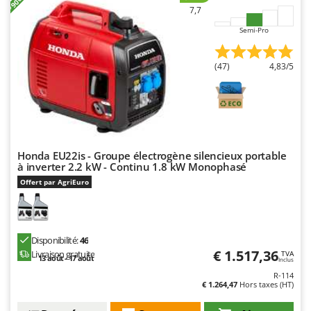
N
New O.M.R.A.
7,7
Nilfisk
Semi-Pro
Ninja
(47)
4,83/5
Novatec
Novital
NuAir
NuovaFac
Honda EU22is - Groupe électrogène silencieux portable
O
à inverter 2.2 kW - Continu 1.8 kW Monophasé
Officine Savioli
Offert par AgriEuro
Oliviero
Olix
OMA
Disponibilité:
46
€ 1.517,36
Livraison gratuite
TVA
Omas
13 août - 17 août
Inclus
Ompagrill
R-114
€ 1.264,47
Hors taxes (HT)
Ooni