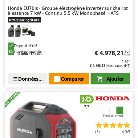
Honda EU70is - Groupe électrogène inverter sur chariot
à essence 7 kW - Continu 5.5 kW Monophasé + ATS
Offert par AgriEuro
Disponibilité:
6
€ 4.978,21
Livraison gratuite
TVA
13 août - 17 août
Inclus
R-374
€ 4.148,51
Hors taxes (HT)
Données techniques
Comparer
Ajouter
+100 VENDUS
7,7
Professionnel
(5)
4,9/5