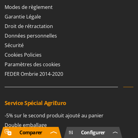
Modes de règlement
Garantie Légale
Droit de rétractation
Données personnelles
Sécurité
Cookies Policies
Paramètres des cookies
FEDER Ombrie 2014-2020
Service Spécial AgriEuro
-5% sur le second produit ajouté au panier
Double emballage
Comparer
Configurer
Livraison gratuite