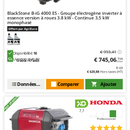
Tondeuses autoportées
Lampacrescia - MGM
Tondeuses débroussailleuses thermiques
Landxcape
BlackStone B-iG 4000 ES - Groupe électrogène inverter à
essence version à roues 3.8 kW - Continue 3.5 kW
Trancheuses
LAR Casalinghi
monophasé
Trancheuses de sol
Lavor
Offert par AgriEuro
Transpalettes
Linea VZ
Treuils de débardage
Lisam
€ 993,41
Disponibilité:
16
Tronçonneuses
Lotusgrill
€ 745,06
Livraison gratuite
TVA
13 août - 17 août
Inclus
V
M
R-69
Vêtements de Sécurité
M.A.I.BO.
€ 620,88
Hors taxes (HT)
Vibroculteurs à tracteur
Macom
Données techniques
Comparer
Ajouter
Macte Ovens
+800 VENDUS
Makita
MAMMAMIA
7,7
Marcato
Professionnel
Marina Systems