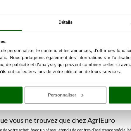
Détails
ies.
 ouverts
e personnaliser le contenu et les annonces, d'offrir des fonctio
rafic. Nous partageons également des informations sur l'utilisati
nt électrique avec une onde sinusoïdale, parfaitement stabilisé. Cela les
, de publicité et d'analyse, qui peuvent combiner celles-ci avec
plificateurs audio, afin d'éviter les bruissements de fond du courant. Ce
ils ont collectées lors de votre utilisation de leurs services.
arge et de la vitesse du moteur. Cela est possible grâce à l'utilisation 
Personnaliser
lection de 8
Groupes électrogènes ou
 que vous ne trouvez que chez AgriEuro
 de votre achat. Avec un réseau étendu de centres d’assistance spécialisés 