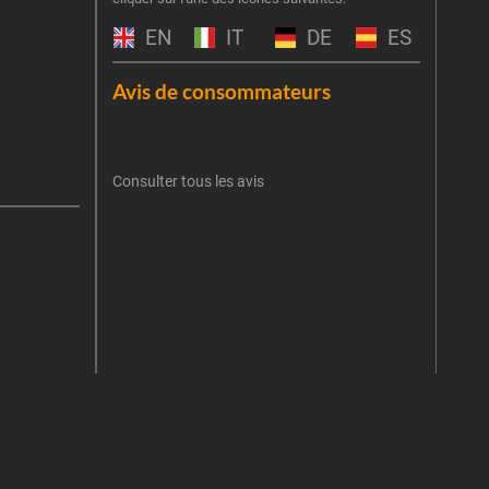
obti
EN
IT
DE
ES
Emai
Avis de consommateurs
Une er
J'
retent
Consulter tous les avis