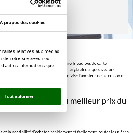
À propos des cookies
nnalités relatives aux médias
on de notre site avec nos
 rend adaptés à l'alimentation d'appareils équipés de carte
 d'autres informations que
 générateur d'électricité produit une énergie électrique avec une
d'un convertisseur électronique qui divise l'ampleur de la tension en
Tout autoriser
verts à inverter
au meilleur prix du
et la possibilité d’acheter, rapidement et facilement, toutes les pièces