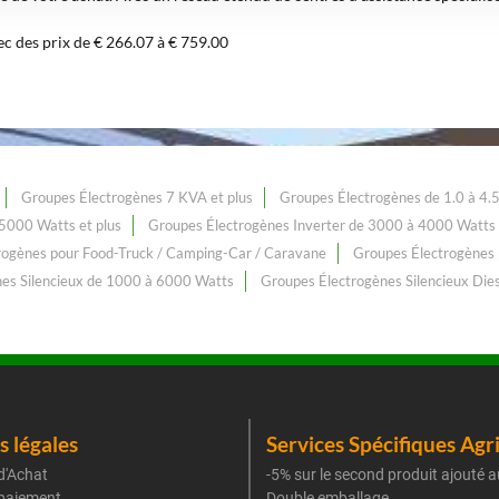
ec des prix de € 266.07 à € 759.00
Groupes Électrogènes 7 KVA et plus
Groupes Électrogènes de 1.0 à 4.
5000 Watts et plus
Groupes Électrogènes Inverter de 3000 à 4000 Watts
rogènes pour Food-Truck / Camping-Car / Caravane
Groupes Électrogènes 
es Silencieux de 1000 à 6000 Watts
Groupes Électrogènes Silencieux Die
 légales
Services Spécifiques Agr
d'Achat
-5% sur le second produit ajouté a
paiement
Double emballage