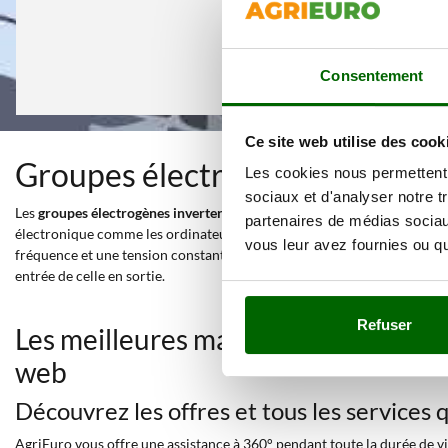
Consentement
Ce site web utilise des cook
Groupes électrogènes inverter
Les cookies nous permettent d
sociaux et d'analyser notre t
Les
groupes électrogènes inverter ouvert
permettent d'émettre un coura
partenaires de médias sociaux
électronique comme les ordinateurs portables, les télévisions ou les am
vous leur avez fournies ou qu'
fréquence et une tension constante, indépendamment du changement de ch
entrée de celle en sortie.
Refuser
Les meilleures marques dans une sé
web
Découvrez les offres et tous les services
AgriEuro vous offre une assistance à 360° pendant toute la durée de vie