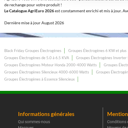
de rechange pour votre produit !
Le Catalogue AgriEuro 2026
est constamment enrichi et mis à jour. Av
Dernière mise à jour August 2026
Black Friday Groupes Électrogènes
Groupes Électrogènes 6 KW et plus
Groupes Électrogènes de 5.0 à 6.5 KVA
Groupes Électrogènes Inverter 
Groupes Électrogènes Moteur Honda 2000-4000 Watts
Groupes Élect
Groupes Électrogènes Silencieux 4000-6000 Watts
Groupes Électrogèn
Groupes Électrogènes à Essence Silencieux
Informations générales
Mentions
Qui sommes-nous
Conditions 
Marques
Moyens de 