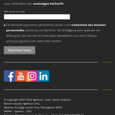
Troy-Bilt
vous obtiendrez des
avantages exclusifs
.
Adresse e-mail
U
Udor
Une erreur est survenue
Die Verarbeitung meiner persönlichen Daten nach
traitement des données
Unger
personnelles
nehme ich zur Kenntnis. Die Einwilligung kann jederzeit mit
Wirkung für die Zukunft am Ende jedes Newsletters und über E-Mail an
V
Verdemax
privacy[at]agrieuro.com widerrufen werden
Vesco
Volpi
W
Waldner
Weber
WIDU
Wiper EcoRobot
© Copyright 2007-2026 AgriEuro. Tutti i diritti riservati
Wolf Garten
Raison sociale: AgriEuro S.R.L.
Adresse du siège social: Fraz. Petrognano 50/D
Wortex
06049 – Spoleto – (PG)
Registre des entreprises de Pérouse – N° de TVA IT01629170547