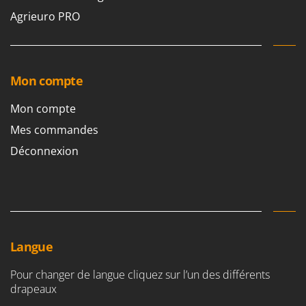
Seven Italy
Agrieuro PRO
Shark
Silky
Simatech
Mon compte
Sirman
Mon compte
Skil
Mes commandes
Smartwood
Smeg
Déconnexion
Snapper
Solidur
Spice Electronics
Spiralmac
Langue
Spring Protezione
Spyro
Pour changer de langue cliquez sur l’un des différents
drapeaux
Stanley