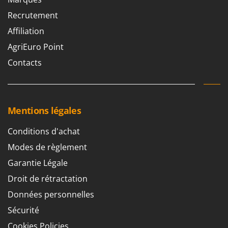
Oriental Koshin
Recrutement
Outdoorchef
Affiliation
P
AgriEuro Point
Palazzetti
Contacts
Palumbo Pavi
Partisani
Paterlini
Mentions légales
Philips
Pramac
Conditions d'achat
Prismafood
Modes de règlement
Garantie Légale
R
R.G.V.
Droit de rétractation
Rato
Données personnelles
Reber
Sécurité
Redback
Cookies Policies