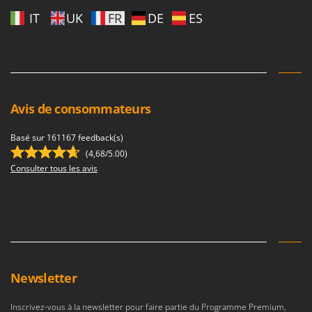
Stiga
IT
UK
FR
DE
ES
Stocker
Sunseeker
T
Tecla
Avis de consommateurs
TecnoGen
Tellarini Pompe
Basé sur 161167 feedback(s)
Telwin
(4,68/5.00)
Consulter tous les avis
Tenco
Tineco
Titania
Tornado
Tre Spade
Newsletter
Trev - Abrek - TecnoVIR
Trotec
Inscrivez-vous à la newsletter pour faire partie du Programme Premium,