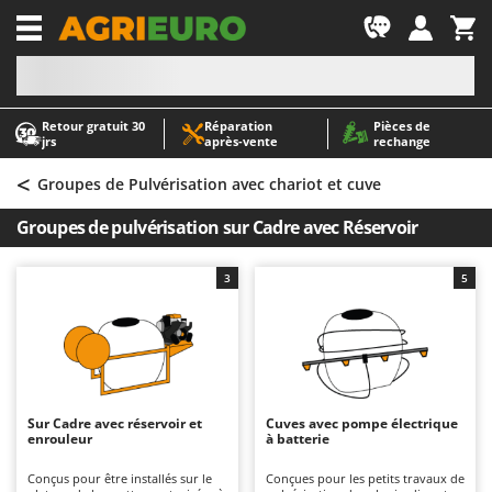
-1
Retour gratuit 30
Réparation
Pièces de
A
A
jrs
après‑vente
rechange
Abris de jardin
ABAC
<
Accessoires pour tracteurs tondeuses autoportés
AgriEuro Premium
Groupes de Pulvérisation avec chariot et cuve
Aérateurs Scarificateurs pour gazon
AgriEuro TOP-LINE
Groupes de pulvérisation sur Cadre avec Réservoir
Arracheuses de pommes de terre pour tracteur
AGT
Aspirateurs - Balais Électriques
Aima
3
5
Aspirateurs à cendres
Airmec
Aspirateurs à feuilles sur roues
AL-KO
Aspirateurs de piscine
ALA 2000
Aspirateurs Multifonctions
Alce
Sur Cadre avec réservoir et
Cuves avec pompe électrique
enrouleur
à batterie
Atomiseurs agricoles pour tracteurs
Alpina
Atomiseurs pour traitements
Ama
Conçus pour être installés sur le
Conçues pour les petits travaux de