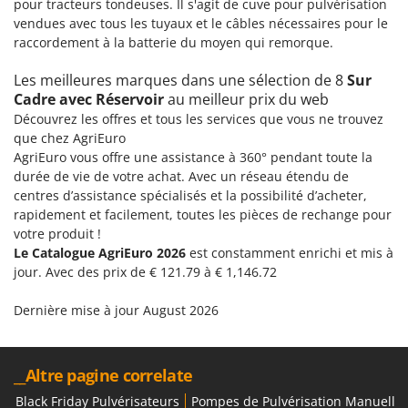
pour tracteurs tondeuses. Il s'agit de cuve pour pulvérisation
Master
vendues avec tous les tuyaux et le câbles nécessaires pour le
Mastercook
raccordement à la batterie du moyen qui remorque.
Masterpro
Les meilleures marques dans une sélection de 8
Sur
McCulloch
Cadre avec Réservoir
au meilleur prix du web
Découvrez les offres et tous les services que vous ne trouvez
MCH
que chez AgriEuro
Michelin
AgriEuro vous offre une assistance à 360° pendant toute la
Mille
durée de vie de votre achat. Avec un réseau étendu de
centres d’assistance spécialisés et la possibilité d’acheter,
Minox
rapidement et facilement, toutes les pièces de rechange pour
Mockmill
votre produit !
Le Catalogue AgriEuro 2026
est constamment enrichi et mis à
More than chef
jour. Avec des prix de € 121.79 à € 1,146.72
MOSA
Dernière mise à jour August 2026
MOVA
Mowox
MTD
__Altre pagine correlate
Black Friday Pulvérisateurs
Pompes de Pulvérisation Manuelle