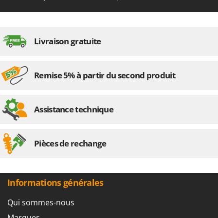
N
New O.M.R.A.
Nilfisk
Ninja
Livraison gratuite
Novatec
Novital
Remise 5% à partir du second produit
NuAir
NuovaFac
Assistance technique
O
Officine Savioli
Oliviero
Pièces de rechange
Olix
OMA
Omas
Informations générales
Ompagrill
Qui sommes-nous
Ooni
Marques