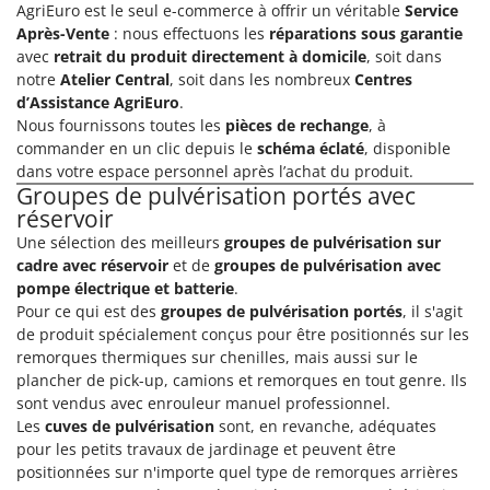
Tondeuses autoportées
AgriEuro est le seul e-commerce à offrir un véritable
Service
Lampacrescia - MGM
Après-Vente
: nous effectuons les
réparations sous garantie
Tondeuses débroussailleuses thermiques
Landxcape
avec
retrait du produit directement à domicile
, soit dans
Trancheuses
LAR Casalinghi
notre
Atelier Central
, soit dans les nombreux
Centres
d’Assistance AgriEuro
.
Trancheuses de sol
Lavor
Nous fournissons toutes les
pièces de rechange
, à
Transpalettes
Linea VZ
commander en un clic depuis le
schéma éclaté
, disponible
Treuils de débardage
dans votre espace personnel après l’achat du produit.
Lisam
Groupes de pulvérisation portés avec
Tronçonneuses
Lotusgrill
réservoir
Une sélection des meilleurs
groupes de pulvérisation sur
V
M
cadre avec réservoir
et de
groupes de pulvérisation avec
Vêtements de Sécurité
M.A.I.BO.
pompe électrique et batterie
.
Vibroculteurs à tracteur
Macom
Pour ce qui est des
groupes de pulvérisation portés
, il s'agit
de produit spécialement conçus pour être positionnés sur les
Macte Ovens
remorques thermiques sur chenilles, mais aussi sur le
Makita
plancher de pick-up, camions et remorques en tout genre. Ils
sont vendus avec enrouleur manuel professionnel.
MAMMAMIA
Les
cuves de pulvérisation
sont, en revanche, adéquates
Marcato
pour les petits travaux de jardinage et peuvent être
Marina Systems
positionnées sur n'importe quel type de remorques arrières