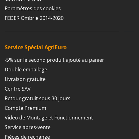
Resto Italia
Paramètres des cookies
Ribimex
FEDER Ombrie 2014-2020
Ripartrak
Ritter
River Systems
Service Spécial AgriEuro
Robomow
Rossofuoco
-5% sur le second produit ajouté au panier
Rover Pompe
Double emballage
Royal Food
Livraison gratuite
Ryobi
Centre SAV
Retour gratuit sous 30 jours
S
S.T.P.
Compte Premium
Santos
Vidéo de Montage et Fonctionnement
Sbaraglia
Service après-vente
Schnitzer
Pièces de rechange