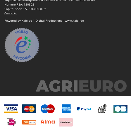
Worx
Numéro REA: 150802
Capital social: 5.000.000,00 €
Contacts
Y
Yard Force
Powered by Kaleido | Digital Productions - www.kalei.do
Z
Zanon
Zephir
ZGrills
Zodiac
Zomax