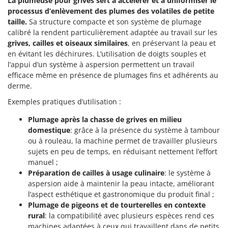
La plumeuse pour grives sert à accélérer et à uniformiser le
Scies alternatives à batterie
Intex
processus d’enlèvement des plumes des volatiles de petite
Scies de jardin télescopiques
taille.
Sa structure compacte et son système de plumage
Italyco
calibré la rendent particulièrement adaptée au travail sur les
Sécateurs électriques à batterie
ITM
grives, cailles et oiseaux similaires
, en préservant la peau et
Sécateurs et Échenilloirs manuels
en évitant les déchirures. L’utilisation de doigts souples et
J
Sécateurs pneumatiques
l’appui d’un système à aspersion permettent un travail
JOLLY ITALIA
efficace même en présence de plumages fins et adhérents au
Semoirs et Épandeurs d'engrais
derme.
K
Socs pour tracteur
KAAZ
Exemples pratiques d’utilisation :
Souffleurs aspirateurs pour Feuilles
Karcher
Plumage après la chasse de grives en milieu
Soufreuses - Poudreuses à dos
Kasco
domestique
: grâce à la présence du système à tambour
Soufreuses - Poudreuses pour tracteur
ou à rouleau, la machine permet de travailler plusieurs
Kemper
sujets en peu de temps, en réduisant nettement l’effort
Keter
T
manuel ;
Taille-haies
Préparation de cailles à usage culinaire
: le système à
KitchenAid
aspersion aide à maintenir la peau intacte, améliorant
Taille-haies à bras pour tracteur
Komo
l’aspect esthétique et gastronomique du produit final ;
Tarières
Plumage de pigeons et de tourterelles en contexte
L
Tondeuses à Gazon
rural
: la compatibilité avec plusieurs espèces rend ces
Laica
machines adaptées à ceux qui travaillent dans de petits