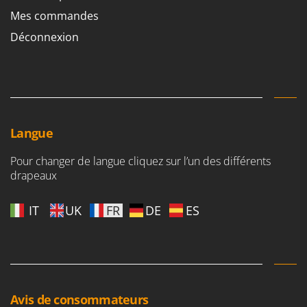
Worx
Mes commandes
Y
Déconnexion
Yard Force
Z
Zanon
Zephir
ZGrills
Langue
Zodiac
Pour changer de langue cliquez sur l’un des différents
Zomax
drapeaux
IT
UK
FR
DE
ES
Avis de consommateurs