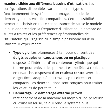
Perches Élagueuses
manière ciblée aux différents besoins d’utilisation
. Les
Francini
Pétrins à Spirale
configurations disponibles varient selon le type de
fonctionnement, le système de plumage, le mode de
G
Piscines
G3 Ferrari
démarrage et les volatiles compatibles. Cette possibilité
Planteuses de pommes de terre pour tracteur
permet de choisir en toute connaissance de cause le modèle
Gardena
le plus adapté selon la fréquence d’utilisation, le nombre de
Plateaux de coupe pour tracteur
Garofalo
sujets à traiter et les préférences opérationnelles de
Plumeuses
l’utilisateur, qu’il s’agisse d’un simple passionné ou d’un
GeoTech
utilisateur expérimenté.
Pompes d'irrigation à tracteur
GeoTech Pro
Pompes de transfert
Typologie
: Les plumeuses à tambour utilisent des
Gierre
doigts souples en caoutchouc ou en plastique
Pompes immergées électriques
Ginko - MGM
disposés à l’intérieur d’un conteneur cylindrique qui
Postes à souder
tourne pour enlever les plumes. Les modèles à rouleau,
Gipeco
en revanche, disposent d’un
rouleau central
avec des
Poussoirs à saucisse
Girmi
doigts fixes, adapté à des travaux plus directs et
Power Stations - Batteries - Centrales électriques portables
compacts. Les deux solutions sont conçues pour traiter
GRAEF
Presses à pellets
les volatiles de petite taille.
Gre
Démarrage
: Le
démarrage externe
prévoit
Pressoirs à fruits
GreenBay
l’actionnement de la machine au moyen d’une perceuse
Pressoirs à Raisin
ou d’une visseuse, ce qui rend le système plus
Greenworks