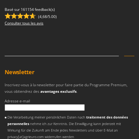
Basé sur 161154 feedback(s)
(4,68/5.00)
Consulter tous les avis
Newsletter
Inscrivez-vous à la newsletter pour faire partie du Programme Premium,
vous obtiendrez des
avantages exclusifs
.
Adresse e-mail
Une erreur est survenue
Die Verarbeitung meiner persönlichen Daten nach
traitement des données
personnelles
nehme ich zur Kenntnis. Die Einwilligung kann jederzeit mit
Wirkung für die Zukunft am Ende jedes Newsletters und über E-Mail an
privacy[at]agrieuro.com widerrufen werden