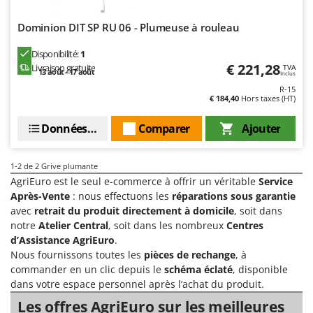
Comet
F
Dominion DIT SP RU 06 - Plumeuse à rouleau
Fendeuses à bois
Cresco
Filets pour la Récolte des olives
Cruccolini
Disponibilité:
1
€ 221,28
Livraison gratuite
TVA
Filtres pour vin et huile
13 août - 17 août
CTEK
Inclus
R-15
Floconneuses
€ 184,40
Hors taxes (HT)
D
Fouloirs - Égrappoirs
Dal Degan
Données techniques
Comparer
Ajouter
Fourches pour tracteur
DCG
Fours d'extérieur - intérieur pour pizza et cuisine
Deca
1-2
de 2 Grive plumante
Fours électriques
DeWalt
AgriEuro est le seul e-commerce à offrir un véritable
Service
Fraises à neige
Après-Vente
: nous effectuons les
réparations sous garantie
Di Martino
avec
retrait du produit directement à domicile
, soit dans
Fraises rotatives pour tracteur
Diavola Pro
notre
Atelier Central
, soit dans les nombreux
Centres
Friteuses sans huile
d’Assistance AgriEuro
.
Diesse
Nous fournissons toutes les
pièces de rechange
, à
Docma
G
commander en un clic depuis le
schéma éclaté
, disponible
Générateurs d'air chaud
Dominion
dans votre espace personnel après l’achat du produit.
Godets à terre basculants pour tracteur
Dreame
Les offres AgriEuro sur les meilleures