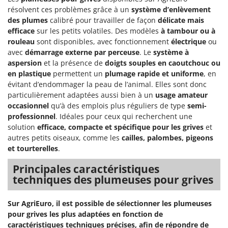
Machines pour la transformation des fruits
Famur
résolvent ces problèmes grâce à un
système d’enlèvement
Machines sous vide
des plumes
calibré pour travailler de façon
délicate mais
FARMER
efficace
sur les petits volatiles. Des modèles
à tambour ou à
Motobineuses
FBC
rouleau
sont disponibles, avec fonctionnement
électrique
ou
Motoculteurs
avec
démarrage externe par perceuse
. Le
système à
Ferrari Group
aspersion
et la présence de
doigts souples en caoutchouc ou
Motofaucheuses
Ferroni
en plastique
permettent un
plumage rapide et uniforme
, en
Motopompes pour irrigation
Ferrua
évitant d’endommager la peau de l’animal. Elles sont donc
Moulins à céréales électriques
particulièrement adaptées aussi bien à un
usage amateur
FIAC
occasionnel
qu’à des emplois plus réguliers de type
semi-
Moulins à farine
FIEM
professionnel
. Idéales pour ceux qui recherchent une
solution
efficace, compacte et spécifique pour les grives
et
Fimar
N
autres petits oiseaux, comme les
cailles, palombes, pigeons
Nettoyeurs et Balais à vapeur
FINI
et tourterelles
.
Nettoyeurs haute pression
Fiorentini
Principales caractéristiques
Nettoyeurs tapis, moquettes et tapisseries
Fiskars
techniques des plumeuses pour grives
Flymo
P
Peignes vibreurs et Secoueurs à olives
Sur AgriEuro, il est possible de sélectionner les plumeuses
Fontana Forni
pour grives les plus adaptées en fonction de
Pelles rétros pour tracteur
Forest Master
caractéristiques techniques précises,
afin de répondre de