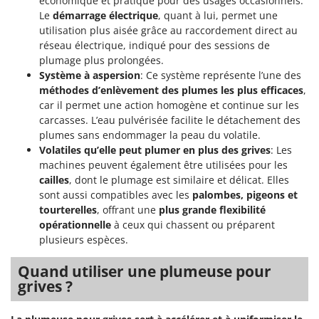
économique et pratique pour des usages occasionnels.
Pulvérisateurs
GRIFO
Le
démarrage électrique
, quant à lui, permet une
Pulvérisateurs portés
utilisation plus aisée grâce au raccordement direct au
GVS
réseau électrique, indiqué pour des sessions de
GYS
R
plumage plus prolongées.
Rafraîchisseurs d'air par évaporation
Système à aspersion
: Ce système représente l’une des
H
Rampes de chargement en aluminium
méthodes d’enlèvement des plumes les plus efficaces
,
Hailo
car il permet une action homogène et continue sur les
Râpes à fromage électriques
Helvi
carcasses. L’eau pulvérisée facilite le détachement des
Râteaux pour tracteur
plumes sans endommager la peau du volatile.
Henx
Volatiles qu’elle peut plumer en plus des grives
: Les
Remplisseuses
HiKOKI
machines peuvent également être utilisées pour les
Robots nettoyeurs de piscine
cailles
, dont le plumage est similaire et délicat. Elles
Honda
sont aussi compatibles avec les
palombes, pigeons et
Robots Tondeuses
tourterelles
, offrant une
plus grande flexibilité
I
Rogneuses de souches
Idromatic
opérationnelle
à ceux qui chassent ou préparent
Rouleaux pour tracteur
plusieurs espèces.
Il-Tec
Imperia
Quand utiliser une plumeuse pour
S
Scies à os
grives ?
Infaco
Scies à Ruban
Intec