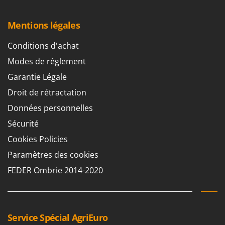
Stiga
Stocker
Mentions légales
Sunseeker
Conditions d'achat
T
Modes de règlement
Tecla
Garantie Légale
TecnoGen
Droit de rétractation
Tellarini Pompe
Données personnelles
Telwin
Sécurité
Tenco
Cookies Policies
Tineco
Paramètres des cookies
Titania
FEDER Ombrie 2014-2020
Tornado
Tre Spade
Trev - Abrek - TecnoVIR
Trotec
Service Spécial AgriEuro