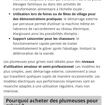
Tondeuses autoportées
Lampacrescia - MGM
élevages familiaux ou dans des activités de
Tondeuses débroussailleuses thermiques
transformation alimentaire à l’échelle locale ;
Landxcape
Utilisation lors de foires ou de fêtes de village pour
Trancheuses
LAR Casalinghi
des démonstrations pratiques
: le démarrage externe
Trancheuses de sol
Lavor
par perceuse permet d’utiliser la machine même en
l’absence de raccordement au réseau électrique,
Transpalettes
Linea VZ
élargissant ainsi les possibilités d’emploi ;
Treuils de débardage
Lisam
Support saisonnier pour les chasseurs
: le
Tronçonneuses
fonctionnement rapide permet de traiter
Lotusgrill
immédiatement le gibier après l’abattage, limitant la
détérioration de la viande.
V
M
Vêtements de Sécurité
M.A.I.BO.
Les plumeuses pour grives sont idéales pour des
niveaux
Vibroculteurs à tracteur
Macom
d’utilisation amateur et semi-professionnel
. Les modèles les
plus simples, avec démarrage externe, conviennent à ceux
Macte Ovens
qui travaillent quelques sujets de manière occasionnelle. Les
Makita
modèles électriques aux performances moyennes sont en
revanche adaptés à une utilisation régulière, mais non
MAMMAMIA
intensive.
Marcato
Pourquoi acheter des plumeuses pour
Marina Systems