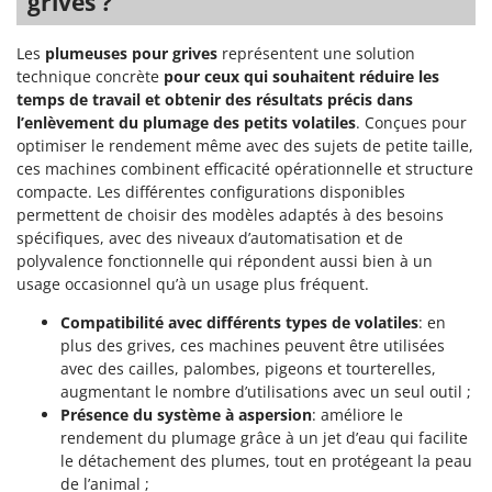
grives ?
Master
Mastercook
Les
plumeuses pour grives
représentent une solution
technique concrète
pour ceux qui souhaitent réduire les
Masterpro
temps de travail et obtenir des résultats précis dans
McCulloch
l’enlèvement du plumage des petits volatiles
. Conçues pour
MCH
optimiser le rendement même avec des sujets de petite taille,
ces machines combinent efficacité opérationnelle et structure
Michelin
compacte. Les différentes configurations disponibles
Mille
permettent de choisir des modèles adaptés à des besoins
spécifiques, avec des niveaux d’automatisation et de
Minox
polyvalence fonctionnelle qui répondent aussi bien à un
Mockmill
usage occasionnel qu’à un usage plus fréquent.
More than chef
Compatibilité avec différents types de volatiles
: en
MOSA
plus des grives, ces machines peuvent être utilisées
avec des cailles, palombes, pigeons et tourterelles,
MOVA
augmentant le nombre d’utilisations avec un seul outil ;
Mowox
Présence du système à aspersion
: améliore le
rendement du plumage grâce à un jet d’eau qui facilite
MTD
le détachement des plumes, tout en protégeant la peau
de l’animal ;