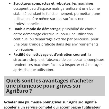
N
New O.M.R.A.
Structures compactes et robustes
: les machines
occupent peu d’espace mais garantissent une bonne
Nilfisk
stabilité pendant le fonctionnement, permettant une
Ninja
utilisation sûre même sur des surfaces non
professionnelles ;
Novatec
Double mode de démarrage
: possibilité de choisir
Novital
entre démarrage électrique, pour une utilisation
NuAir
continue, ou démarrage externe par perceuse, pour
une plus grande praticité dans des environnements
NuovaFac
non équipés ;
Facilité de nettoyage et d’entretien courant
: la
O
structure simple et l’absence de composants complexes
Officine Savioli
rendent ces machines faciles à inspecter et à nettoyer
Oliviero
après chaque utilisation.
Olix
Quels sont les avantages d’acheter
OMA
une plumeuse pour grives sur
Omas
AgriEuro ?
Ompagrill
Acheter une plumeuse pour grives sur AgriEuro signifie
Ooni
accéder à un service complet qui accompagne l’utilisateur