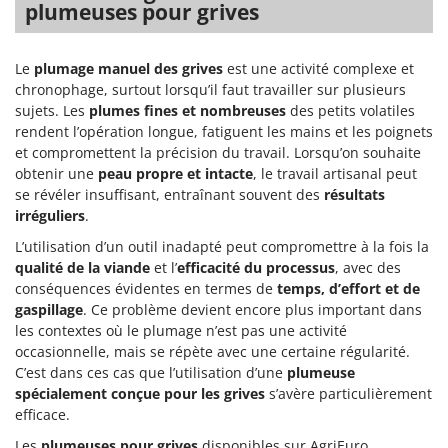
plumeuses pour grives
Groupes électrogènes
E
Gyrobroyeurs à lame pour tracteur
EcoFlow
Le
plumage manuel des grives
est une activité complexe et
Edilmark
H
chronophage, surtout lorsqu’il faut travailler sur plusieurs
Haches - Cognées et Hachettes
Effeuno
sujets. Les
plumes fines et nombreuses
des petits volatiles
Hachoirs à viande
rendent l’opération longue, fatiguent les mains et les poignets
Einhell
et compromettent la précision du travail. Lorsqu’on souhaite
Herses à Dents
Elegen
obtenir une
peau propre et intacte
, le travail artisanal peut
Herses Rotatives
Energy Gruppi
se révéler insuffisant, entraînant souvent des
résultats
irréguliers
.
Enotecnica Pillan
L
Lames à neige
L’utilisation d’un outil inadapté peut compromettre à la fois la
Eschenfelder
qualité de la viande
et l’
efficacité du processus
, avec des
Lames niveleuses pour tracteur
EuroMech
conséquences évidentes en termes de
temps, d’effort et de
Lave-vitres
gaspillage
. Ce problème devient encore plus important dans
Eurosystems
les contextes où le plumage n’est pas une activité
Lieuses électriques pour vignes
occasionnelle, mais se répète avec une certaine régularité.
F
FAC
C’est dans ces cas que l’utilisation d’une
plumeuse
M
spécialement conçue pour les grives
s’avère particulièrement
Machines à pâtes
Fama Industrie
efficace.
Machines de nettoyage pour panneaux photovoltaïques et surfaces vitrées
Famag
Les
plumeuses pour grives
disponibles sur AgriEuro