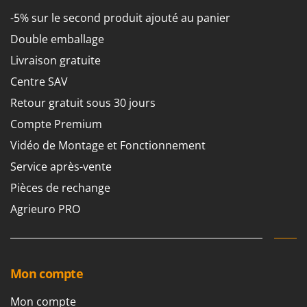
Troy-Bilt
-5% sur le second produit ajouté au panier
U
Double emballage
Udor
Livraison gratuite
Unger
Centre SAV
V
Retour gratuit sous 30 jours
Verdemax
Compte Premium
Vesco
Vidéo de Montage et Fonctionnement
Volpi
Service après-vente
W
Pièces de rechange
Waldner
Agrieuro PRO
Weber
WIDU
Wiper EcoRobot
Wolf Garten
Mon compte
Wortex
Mon compte