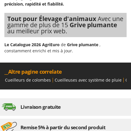
Resto Italia
précision, rapidité et fiabilité.
Ribimex
Tout pour Élevage d'animaux
Avec une
Ripartrak
gamme de plus de 15
Grive plumante
Ritter
au meilleur prix web.
River Systems
Le Catalogue 2026 AgriEuro
de
Grive plumante
,
Robomow
constamment enrichi et mis à jour.
Rossofuoco
Rover Pompe
__Altre pagine correlate
Royal Food
Cueilleurs de colombes
Cueilleuses avec système de pluie
Gr
Ryobi
S
S.T.P.
Livraison gratuite
Santos
Sbaraglia
Schnitzer
Remise 5% à partir du second produit