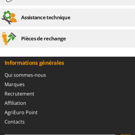
Seven Italy
Shark
Assistance technique
Silky
Simatech
Pièces de rechange
Sirman
Skil
Smartwood
Informations générales
Smeg
Qui sommes-nous
Snapper
Solidur
Marques
Spice Electronics
Recrutement
Spiralmac
Affiliation
Spring Protezione
AgriEuro Point
Spyro
Contacts
Stanley