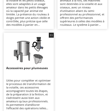
la volaille et les petits oiseaux,
animaux à la fois, ces machines
Autolaveuses
Ambrogio Robot
elles sont adaptées à un usage
sont destinées à la volaille et aux
amateur dans les petits élevages
oiseaux, avec un niveau
Autres produits
Annovi Reverberi
où la capacité par animal est
d'utilisation allant du semi-
limitée. La présence du rouleau à
professionnel au professionnel, et
doigts permet une action ciblée et
offrent des performances
ANTHBOT
contrôlée, plus précise que celle
supérieures à celles des modèles à
B
des modèles à panier en
rouleaux. Le système à panier
Balayeuses
Archman
travaillant sur un animal à la fois.
avec doigts rotatifs, associé au
Elles s’avèrent également
système à pluie, garantit un retrait
Bancs de scie pour le bois - Scies à bûches
Arco
pratiques pour le gibier ou des
uniforme et rapide des plumes
11
espèces telles que la poule, le
des carcasses, ce qui est idéal pour
Barbecues
Ardes
canard ou le faisan. Adaptées à un
les élevages de taille moyenne.
usage occasionnel, elles
Plus efficaces en cycles continus et
Bennes pour tracteur
Argo
nécessitent un échaudage
en termes de rendement horaire
préalable correct et un nettoyage
(équipées d'un moteur électrique),
Brosses pour sols extérieurs
Ariete
périodique des doigts afin de
elles permettent un traitement
préserver leur efficacité dans le
intensif des poules, des dindes ou
Brouettes à moteur
Artus
temps.
des oies. Il est important de rincer
le panier et de vérifier l'état des
Accessoires pour plumeuses
Broyeurs à axe horizontal pour tracteur
doigts afin de préserver leurs
Attila
performances.
Broyeurs de branches et végétaux
Ausonia
Utiles pour compléter et optimiser
le processus de transformation de
Butteurs pour tracteur
Awelco
la volaille, ces accessoires
accompagnent toutes les étapes,
de la préparation à la finition, et
C
B
s'adressent aussi bien aux
Chargeurs de batterie - Démarreurs
Baesso
amateurs qu'aux professionnels.
Ils permettent d'améliorer
Charrues pour tracteur
Bahco
l'efficacité des opérations telles