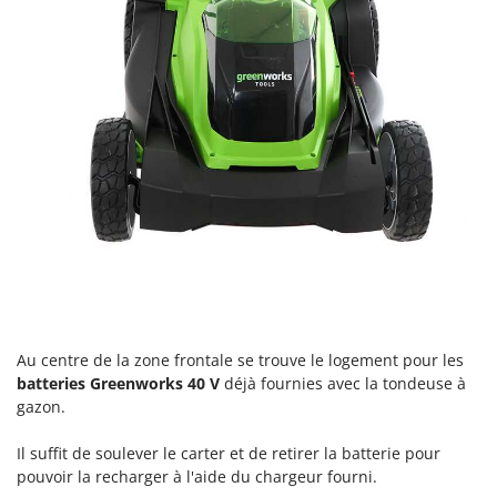
N
New O.M.R.A.
Nilfisk
Ninja
Novatec
Novital
NuAir
NuovaFac
O
Officine Savioli
Oliviero
Olix
Au centre de la zone frontale se trouve le logement pour les
OMA
batteries Greenworks 40 V
déjà fournies avec la tondeuse à
gazon.
Omas
Ompagrill
Il suffit de soulever le carter et de retirer la batterie pour
Ooni
pouvoir la recharger à l'aide du chargeur fourni.