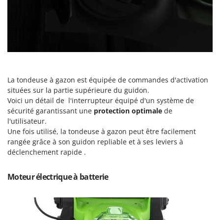
Master
Mastercook
Masterpro
McCulloch
MCH
Michelin
La tondeuse à gazon est équipée de commandes d'activation
situées sur la partie supérieure du guidon.
Mille
Voici un détail de l'interrupteur équipé d'un système de
Minox
sécurité garantissant une
protection
optimale
de
l'utilisateur.
Mockmill
Une fois utilisé, la tondeuse à gazon peut être facilement
More than chef
rangée grâce à son guidon repliable et à ses leviers à
déclenchement rapide .
MOSA
MOVA
Moteur électrique à batterie
Mowox
MTD