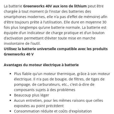
Oriental Koshin
La batterie
Greenworks
40V aux ions de lithium
peut être
Outdoorchef
chargée à tout moment (à l'instar des batteries des
smartphones modernes, elle n’a pas d’effet de mémoire) afin
P
d'être toujours prête à l’utilisation. Elle dure en moyenne 30
Palazzetti
fois plus longtemps qu’une batterie normale. La batterie est
équipée d’un indicateur de charge pratique et d’un bouton
Palumbo Pavi
d’activation permettant d’éviter toute mise en marche
Partisani
involontaire de l’outil.
Paterlini
Utilisez la batterie universelle compatible avec les produits
Greenworks 40 V
Philips
Pramac
Avantages du moteur électrique à batterie
Prismafood
Plus fiable qu'un moteur thermique, grâce à son moteur
électrique. Il n'a pas de bougie, de filtres, de tiges de
R
pompage, de carburateurs, etc., c'est-à-dire de
R.G.V.
composants sujets à des problèmes
Rato
Beaucoup plus léger
Aucun entretien, pour les mêmes raisons que celles
Reber
exposées au point précédent
Redback
Consommation réduite et coûts d'exploitation