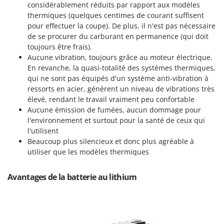
Resto Italia
considérablement réduits par rapport aux modèles
thermiques (quelques centimes de courant suffisent
Ribimex
pour effectuer la coupe). De plus, il n'est pas nécessaire
Ripartrak
de se procurer du carburant en permanence (qui doit
toujours être frais).
Ritter
Aucune vibration, toujours grâce au moteur électrique.
River Systems
En revanche, la quasi-totalité des systèmes thermiques,
qui ne sont pas équipés d'un système anti-vibration à
Robomow
ressorts en acier, génèrent un niveau de vibrations très
Rossofuoco
élevé, rendant le travail vraiment peu confortable
Rover Pompe
Aucune émission de fumées, aucun dommage pour
l'environnement et surtout pour la santé de ceux qui
Royal Food
l'utilisent
Ryobi
Beaucoup plus silencieux et donc plus agréable à
utiliser que les modèles thermiques
S
S.T.P.
Avantages de la batterie au lithium
Santos
Sbaraglia
Schnitzer