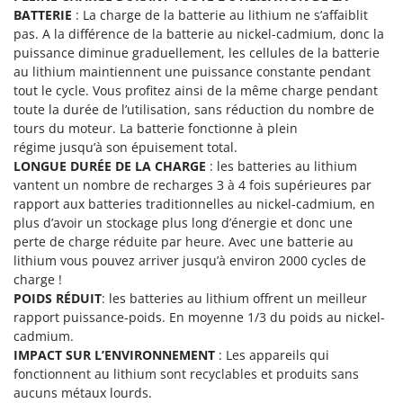
Stiga
BATTERIE
: La charge de la batterie au lithium ne s’affaiblit
pas. A la différence de la batterie au nickel-cadmium, donc la
Stocker
puissance diminue graduellement, les cellules de la batterie
Sunseeker
au lithium maintiennent une puissance constante pendant
tout le cycle. Vous profitez ainsi de la même charge pendant
T
toute la durée de l’utilisation, sans réduction du nombre de
Tecla
tours du moteur. La batterie fonctionne à plein
TecnoGen
régime jusqu’à son épuisement total.
LONGUE DURÉE DE LA CHARGE
: les batteries au lithium
Tellarini Pompe
vantent un nombre de recharges 3 à 4 fois supérieures par
Telwin
rapport aux batteries traditionnelles au nickel-cadmium, en
plus d’avoir un stockage plus long d’énergie et donc une
Tenco
perte de charge réduite par heure. Avec une batterie au
Tineco
lithium vous pouvez arriver jusqu’à environ 2000 cycles de
Titania
charge !
POIDS RÉDUIT
: les batteries au lithium offrent un meilleur
Tornado
rapport puissance-poids. En moyenne 1/3 du poids au nickel-
Tre Spade
cadmium.
IMPACT SUR L’ENVIRONNEMENT
: Les appareils qui
Trev - Abrek - TecnoVIR
fonctionnent au lithium sont recyclables et produits sans
Trotec
aucuns métaux lourds.