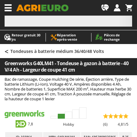
-1
Retour gratuit 30
Réparation
Pièces de
A
A
jrs
après‑vente
rechange
Abris de jardin
ABAC
<
Accessoires pour tracteurs tondeuses autoportés
AgriEuro Premium
Tondeuses à batterie médium 36/40/48 Volts
Aérateurs Scarificateurs pour gazon
AgriEuro TOP-LINE
Greenworks G40LM41 - Tondeuse à gazon à batterie - 40
Arracheuses de pommes de terre pour tracteur
AGT
V/4 Ah - Largeur de coupe 41 cm
Aspirateurs - Balais Électriques
Aima
Bac de ramassage, Coupe mulching De série, Éjection arrière, Type de
batterie Lithium (Li-Ion), Voltage 40 V, Ampères disponibles 4 Ah,
Aspirateurs à cendres
Airmec
Nombre de batteries 1, Superficie MAX 200 m², Hauteur max herbe 30
cm, Largeur de coupe 41 cm, Traction À poussée manuelle, Réglage de
Aspirateurs à feuilles sur roues
AL-KO
la hauteur de coupe 1 levier
Aspirateurs de piscine
ALA 2000
Aspirateurs Multifonctions
Alce
Atomiseurs agricoles pour tracteurs
Alpina
7,8
Hobby
(6)
4,81/5
Atomiseurs pour traitements
Ama
ID
: 103864
MPN: G40LM41K4
EAN: 6952909025865
R-25