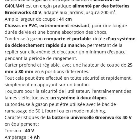
Groupes électrogènes
G40LM41
est un engin pratique
alimenté par des batteries
E
Greenworks 40 V
, adapté aux jardins jusqu'à 200 m².
Gyrobroyeurs à lame pour tracteur
EcoFlow
Ample largeur de coupe :
41
cm
Edilmark
Châssis en PVC, extrêmement résistant
, pour une longue
H
Haches - Cognées et Hachettes
durée de vie et une bonne absorption des chocs.
Effeuno
Tondeuse à gazon
compacte et portable
, dotée
d'un système
Hachoirs à viande
Einhell
de déclenchement rapide du manche,
permettant de la
Herses à Dents
Elegen
replier sur elle-même et d'occuper un minimum d'espace
pendant la période de rangement.
Herses Rotatives
Energy Gruppi
Carter profond et réglable, avec une hauteur de coupe de
25
Enotecnica Pillan
mm à 80 mm
en 6 positions différentes.
L
Lames à neige
Tout cela peut être effectué en toute sécurité et rapidement,
Eschenfelder
simplement en appuyant sur un bouton.
Lames niveleuses pour tracteur
EuroMech
Toujours pour la sécurité de l'utilisateur, l'entraînement des
Lave-vitres
lames s'effectue avec
un système à deux étapes
.
Eurosystems
La tondeuse à gazon peut être utilisée avec le bac de
Lieuses électriques pour vignes
ramassage de 50 L fourni ou en mode mulching.
F
FAC
Caractéristiques de
la batterie universelle Greenworks 40 V
M
Machines à pâtes
en équipement :
Fama Industrie
Tension :
40 V
Machines de nettoyage pour panneaux photovoltaïques et surfaces vitrées
Famag
Ampérage :
4 Ah