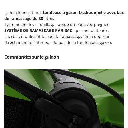
Tondeuses autoportées
Lampacrescia - MGM
Tondeuses débroussailleuses thermiques
Landxcape
La machine est une
tondeuse
à gazon
traditionnelle
avec bac
de ramassage
de
50 litres
.
Trancheuses
LAR Casalinghi
Système de déverrouillage rapide du bac avec poignée
Trancheuses de sol
Lavor
SYSTÈME DE RAMASSAGE PAR BAC
: permet de tondre
Transpalettes
l'herbe en utilisant le bac de ramassage, en la déposant
Linea VZ
directement à l'intérieur du bac de la tondeuse à gazon.
Treuils de débardage
Lisam
Tronçonneuses
Lotusgrill
Commandes sur le guidon
V
M
Vêtements de Sécurité
M.A.I.BO.
Vibroculteurs à tracteur
Macom
Macte Ovens
Makita
MAMMAMIA
Marcato
Marina Systems