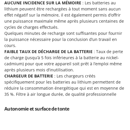
AUCUNE INCIDENCE SUR LA MÉMOIRE
: Les batteries au
Troy-Bilt
lithium peuvent être rechargées à tout moment sans aucun
effet négatif sur la mémoire, il est également permis d’offrir
U
Udor
une puissance maximale même après plusieurs centaines de
cycles de charges effectués.
Unger
Quelques minutes de recharge sont suffisantes pour fournir
la puissance nécessaire pour la conclusion d’un travail en
V
Verdemax
cours.
FAIBLE TAUX DE DÉCHARGE DE LA BATTERIE
: Taux de perte
Vesco
de charge (jusqu’à 5 fois inférieures à la batterie au nickel-
Volpi
cadmium) pour que votre appareil soit prêt à l’emploi même
après plusieurs mois d’inutilisation.
W
CHARGEUR DE BATTERIE
: Les chargeurs créés
Waldner
spécifiquement pour les batteries au lithium permettent de
réduire la consommation énergétique qui est en moyenne de
Weber
35 %. Filtre à air longue durée, de qualité professionnelle
WIDU
Wiper EcoRobot
Autonomie et surface de tonte
Wolf Garten
Wortex