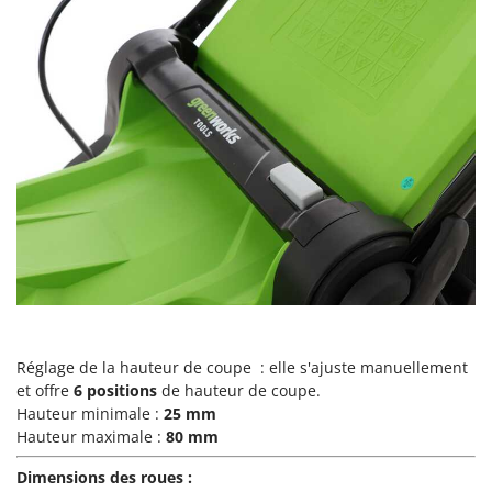
Pulvérisateurs
GRIFO
Pulvérisateurs portés
GVS
GYS
R
Rafraîchisseurs d'air par évaporation
H
Rampes de chargement en aluminium
Hailo
Râpes à fromage électriques
Helvi
Râteaux pour tracteur
Henx
Remplisseuses
HiKOKI
Robots nettoyeurs de piscine
Honda
Robots Tondeuses
I
Rogneuses de souches
Idromatic
Réglage de la hauteur de coupe : elle s'ajuste manuellement
Rouleaux pour tracteur
Il-Tec
et offre
6 positions
de hauteur de coupe.
Imperia
Hauteur minimale :
25 mm
S
Scies à os
Hauteur maximale :
80 mm
Infaco
Scies à Ruban
Intec
Dimensions des roues :