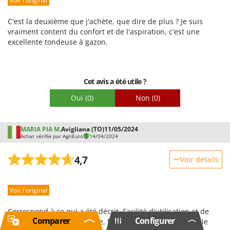
Voir l'original
Emballage
C'est la deuxième que j'achète, que dire de plus ? Je suis
vraiment content du confort et de l'aspiration, c'est une
excellente tondeuse à gazon.
Cet avis a été utile ?
Oui
(0)
Non
(0)
MARIA PIA M.
Avigliana (TO)
11/05/2024
Achat vérifié par AgriEuro
14/04/2024
4,7
Voir détails
Robustesse
Voir l'original
Prestations
Facilité d'utilisation
Correspond à ce qui a été décrit. Facilité d'utilisation et de
Comparer
Configurer
Qualité / Prix
montage, bonne autonomie, faible bruit, poids léger, utile