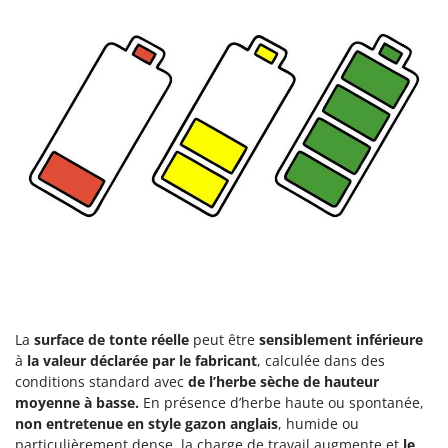
Worx
Y
Yard Force
Z
Zanon
Zephir
ZGrills
Zodiac
Zomax
La
surface de tonte réelle
peut être
sensiblement inférieure
à
la valeur déclarée par le fabricant
, calculée dans des
conditions standard avec
de l’herbe sèche de hauteur
moyenne à basse.
En présence d’herbe haute ou spontanée,
non entretenue en style gazon anglais
, humide ou
particulièrement dense, la charge de travail augmente et
le