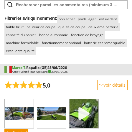
Filtrer les avis qui nomment:
bon achat
poids léger
est évident
faible bruit
hauteur de coupe
qualité de coupe
deuxième batterie
capacité du panier
bonne autonomie
fonction de broyage
machine formidable
fonctionnement optimal
batterie est remarquable
excellente qualité
Marco T.
Rapallo (GE)
25/06/2026
Achat vérifié par AgriEuro
23/05/2026
5,0
Voir détails
Robustesse
Prestations
Facilité d'utilisation
Qualité / Prix
Facilité de montage