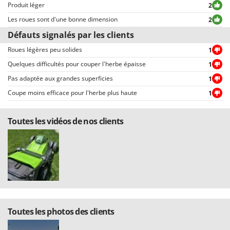
permettent une sélection rapide, comme par exemple celui permettant de
Produit léger
2
choisir entre avis positifs et négatifs.
Les roues sont d'une bonne dimension
2
Défauts signalés par les clients
Roues légères peu solides
1
Quelques difficultés pour couper l'herbe épaisse
1
Pas adaptée aux grandes superficies
1
Coupe moins efficace pour l'herbe plus haute
1
Toutes les vidéos de nos clients
Toutes les photos des clients