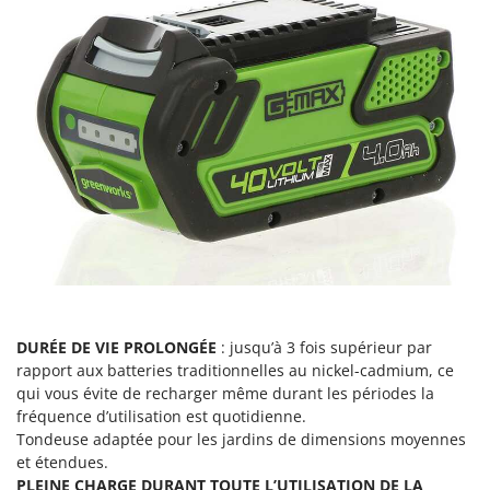
Seven Italy
Shark
Silky
Simatech
Sirman
Skil
Smartwood
Smeg
Snapper
Solidur
Spice Electronics
DURÉE DE VIE PROLONGÉE
: jusqu’à 3 fois supérieur par
Spiralmac
rapport aux batteries traditionnelles au nickel-cadmium, ce
qui vous évite de recharger même durant les périodes la
Spring Protezione
fréquence d’utilisation est quotidienne.
Spyro
Tondeuse adaptée pour les jardins de dimensions moyennes
et étendues.
Stanley
PLEINE CHARGE DURANT TOUTE L’UTILISATION DE LA