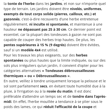
la
tonte de l’herbe
dans les
jardins
, et non sur n’importe quel
type de terrain. Les jardins doivent être
nivelés, uniformes,
exempts de tout corps solide (pierres, cailloux, etc.) et
gazonnés
, c’est-à-dire recouverts d’une herbe entretenue
régulièrement,
ni inculte ni spontanée,
et maintenue à une
hauteur
ne dépassant pas 25 à 30 cm
. Ce dernier point est
essentiel, car la plupart des tondeuses à gazon ne sont pas
capable de couper des herbes trop hautes. De plus, les
pentes supérieures à 15 % (9 degrés)
doivent être évitées,
sauf si un
modèle 4x4
est utilisé.
Pour les travaux les plus exigeants, sur des
herbes
spontanées
ou plus hautes que la limite indiquée, ou sur des
sols plus irréguliers qu’un jardin, il convient d’opter pour les
catégories alternatives
« Tondeuses débroussailleuses
thermiques » ou « Débroussailleuses »
.
En outre, veillez à tondre uniquement lorsque la pelouse et le
sol sont parfaitement
secs
, en évitant toute humidité due à la
pluie, à l’irrigation ou à la
rosée du matin
. Il est donc
préférable d’attendre un temps sec et de
tondre dans l’après-
midi
. En effet, l’herbe mouillée a tendance à se plier sous le
poids des lames, ce qui
réduit l’efficacité de la coupe
et