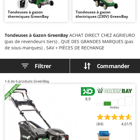
Autolaveuses
Ambrogio Robot
Tondeuses à gazon
Tondeuses à gazon
Autres produits
Annovi Reverberi
thermiques GreenBay
électriques (230V) GreenBay
ANTHBOT
B
Balayeuses
Archman
Tondeuses à Gazon GreenBay
ACHAT DIRECT CHEZ AGRIEURO
(pas de revendeurs tiers) , QUE DES GRANDES MARQUES (pas
Bancs de scie pour le bois - Scies à bûches
Arco
de sous-marques) , SAV + PIÈCES DE RECHANGE
Barbecues
Ardes
Bennes pour tracteur
Argo
Filtrer
Commander
Brosses pour sols extérieurs
Ariete
Brouettes à moteur
Artus
1-6
de 6 produits GreenBay
+400 VENDUS
Broyeurs à axe horizontal pour tracteur
Attila
Broyeurs de branches et végétaux
Ausonia
8,9
Butteurs pour tracteur
Awelco
Hobby
C
B
(84)
4,61/5
Chargeurs de batterie - Démarreurs
Baesso
Charrues pour tracteur
Bahco