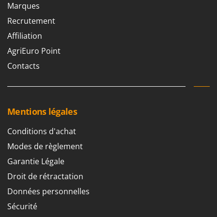
Tondeuses autoportées
Marques
Lampacrescia - MGM
Tondeuses débroussailleuses thermiques
Landxcape
Recrutement
Trancheuses
LAR Casalinghi
Affiliation
Trancheuses de sol
Lavor
AgriEuro Point
Transpalettes
Linea VZ
Contacts
Treuils de débardage
Lisam
Tronçonneuses
Lotusgrill
Mentions légales
V
M
Vêtements de Sécurité
M.A.I.BO.
Conditions d'achat
Vibroculteurs à tracteur
Macom
Modes de règlement
Macte Ovens
Garantie Légale
Makita
Droit de rétractation
MAMMAMIA
Données personnelles
Marcato
Sécurité
Marina Systems