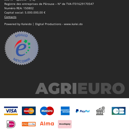
Seven Italy
Registre des entreprises de Pérouse – N° de TVA IT01629170547
Numéro REA: 150802
Shark
Capital social: 5.000.000,00 €
Contacts
Silky
Powered by Kaleido | Digital Productions - www.kalei.do
Simatech
Sirman
Skil
Smartwood
Smeg
Snapper
Solidur
Spice Electronics
Spiralmac
Spring Protezione
Spyro
Stanley