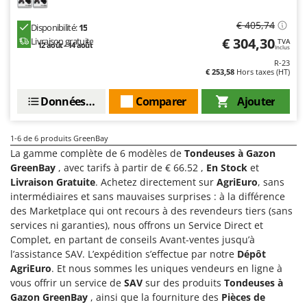
Pulvérisateurs
GRIFO
€ 405,74
Pulvérisateurs portés
Disponibilité:
15
GVS
€ 304,30
Livraison gratuite
TVA
12 août - 14 août
Inclus
GYS
R
R-23
Rafraîchisseurs d'air par évaporation
€ 253,58
Hors taxes (HT)
H
Rampes de chargement en aluminium
Hailo
Données techniques
Comparer
Ajouter
Râpes à fromage électriques
Helvi
Râteaux pour tracteur
Henx
1-6
de 6 produits GreenBay
Remplisseuses
La gamme complète de 6 modèles de
Tondeuses à Gazon
HiKOKI
GreenBay
, avec tarifs à partir de € 66.52 ,
En Stock
et
Robots nettoyeurs de piscine
Honda
Livraison Gratuite
. Achetez directement sur
AgriEuro
, sans
Robots Tondeuses
intermédiaires et sans mauvaises surprises : à la différence
I
Rogneuses de souches
des Marketplace qui ont recours à des revendeurs tiers (sans
Idromatic
services ni garanties), nous offrons un Service Direct et
Rouleaux pour tracteur
Il-Tec
Complet, en partant de conseils Avant-ventes jusqu’à
l’assistance SAV. L’expédition s’effectue par notre
Dépôt
Imperia
S
AgriEuro
. Et nous sommes les uniques vendeurs en ligne à
Scies à os
Infaco
vous offrir un service de
SAV
sur des produits
Tondeuses à
Scies à Ruban
Intec
Gazon GreenBay
, ainsi que la fourniture des
Pièces de