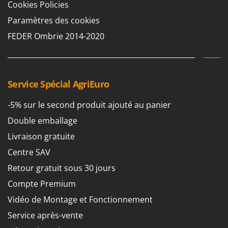
Cookies Policies
Master
Paramètres des cookies
Mastercook
FEDER Ombrie 2014-2020
Masterpro
McCulloch
MCH
Michelin
Service Spécial AgriEuro
Mille
-5% sur le second produit ajouté au panier
Minox
Double emballage
Mockmill
Livraison gratuite
More than chef
Centre SAV
MOSA
Retour gratuit sous 30 jours
MOVA
Compte Premium
Mowox
Vidéo de Montage et Fonctionnement
MTD
Service après-vente