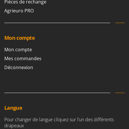
N
Pièces de rechange
New O.M.R.A.
Agrieuro PRO
Nilfisk
Ninja
Novatec
Mon compte
Novital
NuAir
Mon compte
NuovaFac
Mes commandes
Déconnexion
O
Officine Savioli
Oliviero
Olix
OMA
Omas
Langue
Ompagrill
Pour changer de langue cliquez sur l’un des différents
Ooni
drapeaux