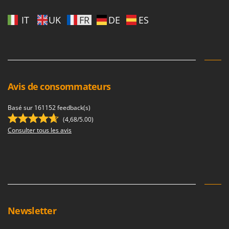
Oriental Koshin
IT
UK
FR
DE
ES
Outdoorchef
P
Palazzetti
Palumbo Pavi
Partisani
Avis de consommateurs
Paterlini
Basé sur 161152 feedback(s)
Philips
(4,68/5.00)
Pramac
Consulter tous les avis
Prismafood
R
R.G.V.
Rato
Reber
Newsletter
Redback