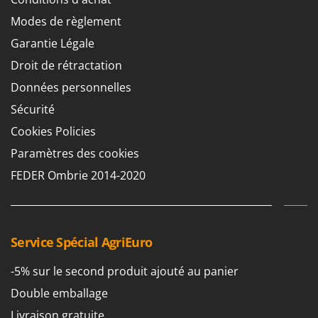
Perches Élagueuses
Francini
Modes de règlement
Pétrins à Spirale
Garantie Légale
G
Piscines
G3 Ferrari
Droit de rétractation
Planteuses de pommes de terre pour tracteur
Gardena
Données personnelles
Plateaux de coupe pour tracteur
Garofalo
Sécurité
Plumeuses
GeoTech
Cookies Policies
Pompes d'irrigation à tracteur
GeoTech Pro
Paramètres des cookies
Pompes de transfert
Gierre
Pompes immergées électriques
FEDER Ombrie 2014-2020
Ginko - MGM
Postes à souder
Gipeco
Poussoirs à saucisse
Girmi
Power Stations - Batteries - Centrales électriques portables
Service Spécial AgriEuro
GRAEF
Presses à pellets
Gre
-5% sur le second produit ajouté au panier
Pressoirs à fruits
GreenBay
Double emballage
Pressoirs à Raisin
Greenworks
Livraison gratuite