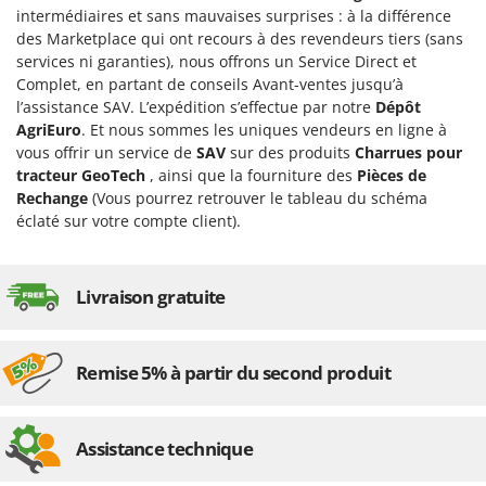
Groupes électrogènes
intermédiaires et sans mauvaises surprises : à la différence
E
des Marketplace qui ont recours à des revendeurs tiers (sans
Gyrobroyeurs à lame pour tracteur
EcoFlow
services ni garanties), nous offrons un Service Direct et
Edilmark
Complet, en partant de conseils Avant-ventes jusqu’à
H
l’assistance SAV. L’expédition s’effectue par notre
Dépôt
Haches - Cognées et Hachettes
Effeuno
AgriEuro
. Et nous sommes les uniques vendeurs en ligne à
Hachoirs à viande
Einhell
vous offrir un service de
SAV
sur des produits
Charrues pour
Herses à Dents
tracteur GeoTech
, ainsi que la fourniture des
Pièces de
Elegen
Rechange
(Vous pourrez retrouver le tableau du schéma
Herses Rotatives
Energy Gruppi
éclaté sur votre compte client).
Enotecnica Pillan
L
Lames à neige
Eschenfelder
Livraison gratuite
Lames niveleuses pour tracteur
EuroMech
Lave-vitres
Eurosystems
Lieuses électriques pour vignes
Remise 5% à partir du second produit
F
FAC
M
Machines à pâtes
Fama Industrie
Assistance technique
Machines de nettoyage pour panneaux photovoltaïques et surfaces vitrées
Famag