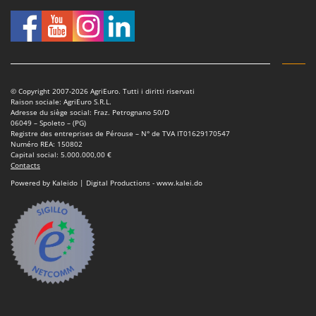
Master
Mastercook
Masterpro
McCulloch
MCH
© Copyright 2007-2026 AgriEuro. Tutti i diritti riservati
Raison sociale: AgriEuro S.R.L.
Michelin
Adresse du siège social: Fraz. Petrognano 50/D
06049 – Spoleto – (PG)
Mille
Registre des entreprises de Pérouse – N° de TVA IT01629170547
Numéro REA: 150802
Minox
Capital social: 5.000.000,00 €
Contacts
Mockmill
Powered by Kaleido | Digital Productions - www.kalei.do
More than chef
MOSA
MOVA
Mowox
MTD