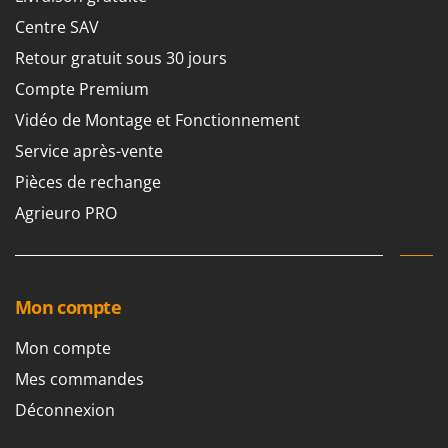
Pulvérisateurs
GRIFO
Centre SAV
Pulvérisateurs portés
GVS
Retour gratuit sous 30 jours
GYS
R
Compte Premium
Rafraîchisseurs d'air par évaporation
Vidéo de Montage et Fonctionnement
H
Rampes de chargement en aluminium
Hailo
Service après-vente
Râpes à fromage électriques
Helvi
Pièces de rechange
Râteaux pour tracteur
Henx
Agrieuro PRO
Remplisseuses
HiKOKI
Robots nettoyeurs de piscine
Honda
Robots Tondeuses
I
Mon compte
Rogneuses de souches
Idromatic
Rouleaux pour tracteur
Il-Tec
Mon compte
Imperia
Mes commandes
S
Scies à os
Infaco
Déconnexion
Scies à Ruban
Intec