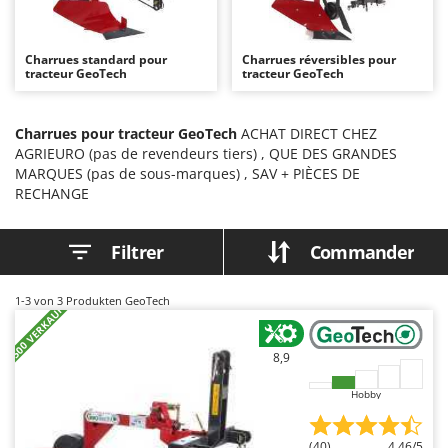
Autolaveuses
Ambrogio Robot
Autres produits
Annovi Reverberi
Charrues standard pour
Charrues réversibles pour
tracteur GeoTech
ANTHBOT
tracteur GeoTech
B
Balayeuses
Archman
Bancs de scie pour le bois - Scies à bûches
Charrues pour tracteur GeoTech
ACHAT DIRECT CHEZ
Arco
AGRIEURO (pas de revendeurs tiers) , QUE DES GRANDES
Barbecues
Ardes
MARQUES (pas de sous-marques) , SAV + PIÈCES DE
Bennes pour tracteur
RECHANGE
Argo
Brosses pour sols extérieurs
Ariete
Filtrer
Commander
Brouettes à moteur
Artus
Broyeurs à axe horizontal pour tracteur
Attila
1-3
von 3 Produkten GeoTech
+500 VERKAUFT
Broyeurs de branches et végétaux
Ausonia
Butteurs pour tracteur
Awelco
8,9
C
B
Hobby
Chargeurs de batterie - Démarreurs
Baesso
Charrues pour tracteur
Bahco
(40)
4,46/5