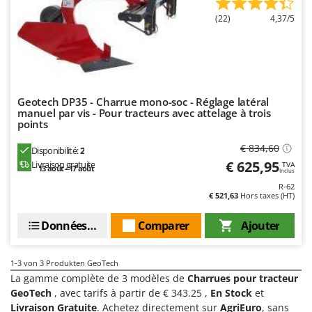
Comet
F
(22)
4,37/5
Fendeuses à bois
Cresco
Filets pour la Récolte des olives
Cruccolini
Filtres pour vin et huile
CTEK
Floconneuses
Geotech DP35 - Charrue mono-soc - Réglage latéral
D
Fouloirs - Égrappoirs
manuel par vis - Pour tracteurs avec attelage à trois
Dal Degan
points
Fourches pour tracteur
DCG
€ 834,60
Disponibilité:
2
Fours d'extérieur - intérieur pour pizza et cuisine
Deca
€ 625,95
Livraison gratuite
TVA
13 août - 17 août
Inclus
Fours électriques
DeWalt
R-62
Fraises à neige
€ 521,63
Hors taxes (HT)
Di Martino
Fraises rotatives pour tracteur
Diavola Pro
Données techniques
Comparer
Ajouter
Friteuses sans huile
Diesse
Docma
1-3
von 3 Produkten GeoTech
G
Générateurs d'air chaud
La gamme complète de 3 modèles de
Charrues pour tracteur
Dominion
GeoTech
, avec tarifs à partir de € 343.25 ,
En Stock
et
Godets à terre basculants pour tracteur
Dreame
Livraison Gratuite
. Achetez directement sur
AgriEuro
, sans