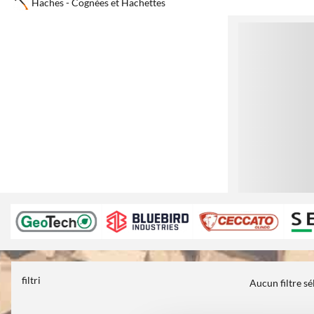
Haches - Cognées et Hachettes
1
filtri
Aucun filtre s