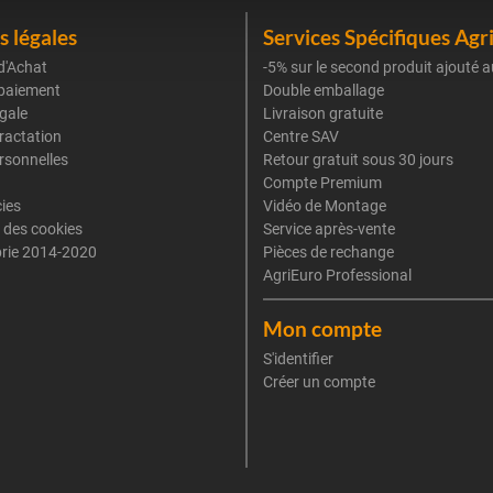
 légales
Services Spécifiques Agr
d'Achat
-5% sur le second produit ajouté a
paiement
Double emballage
gale
Livraison gratuite
tractation
Centre SAV
rsonnelles
Retour gratuit sous 30 jours
Compte Premium
cies
Vidéo de Montage
 des cookies
Service après-vente
rie 2014-2020
Pièces de rechange
AgriEuro Professional
Mon compte
S'identifier
Créer un compte