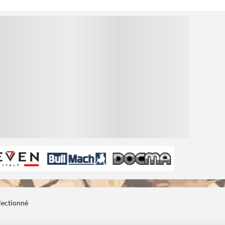
1
électionné