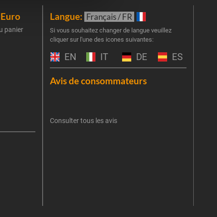
iEuro
Langue:
New
Français / FR
u panier
Inscr
Si vous souhaitez changer de langue veuillez
cliquer sur l'une des icones suivantes:
part
obti
EN
IT
DE
ES
Emai
Avis de consommateurs
Une er
J'
retent
Consulter tous les avis