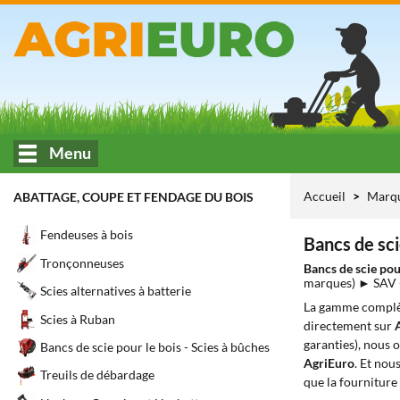
Menu
Accueil
Marq
ABATTAGE, COUPE ET FENDAGE DU BOIS
Fendeuses à bois
Bancs de sci
Tronçonneuses
Bancs de scie pou
marques) ► SAV
Scies alternatives à batterie
La gamme complè
Scies à Ruban
directement sur
garanties), nous 
Bancs de scie pour le bois - Scies à bûches
AgriEuro
. Et nou
Treuils de débardage
que la fourniture