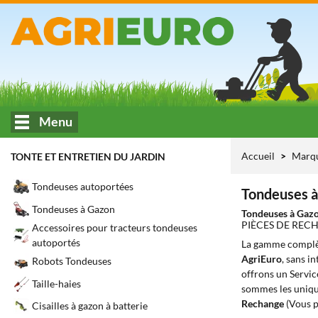
Menu
Accueil
Marq
TONTE ET ENTRETIEN DU JARDIN
Tondeuses autoportées
Tondeuses à
Tondeuses à Gazon
Tondeuses à Gaz
PIÈCES DE REC
Accessoires pour tracteurs tondeuses
autoportés
La gamme complè
AgriEuro
, sans i
Robots Tondeuses
offrons un Servic
Taille-haies
sommes les unique
Rechange
(Vous p
Cisailles à gazon à batterie