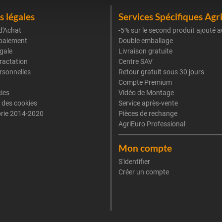
 légales
Services Spécifiques Agr
d'Achat
-5% sur le second produit ajouté a
paiement
Double emballage
gale
Livraison gratuite
tractation
Centre SAV
rsonnelles
Retour gratuit sous 30 jours
Compte Premium
cies
Vidéo de Montage
 des cookies
Service après-vente
rie 2014-2020
Pièces de rechange
AgriEuro Professional
Mon compte
S'identifier
Créer un compte