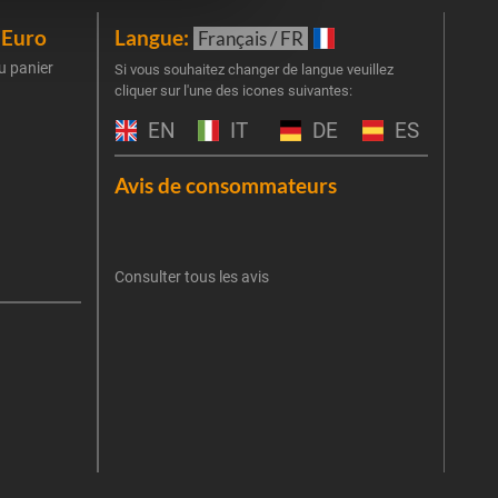
iEuro
Langue:
New
Français / FR
u panier
Inscr
Si vous souhaitez changer de langue veuillez
cliquer sur l'une des icones suivantes:
part
obti
EN
IT
DE
ES
Emai
Avis de consommateurs
Une er
J'
retent
Consulter tous les avis