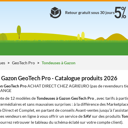
Retour gratuit sous 30 jours
ues
GeoTech Pro
Tondeuses à Gazon
 Gazon GeoTech Pro - Catalogue produits 2026
on GeoTech Pro
ACHAT DIRECT CHEZ AGRIEURO (pas de revendeurs ti
HANGE
te de 12 modèles de
Tondeuses à Gazon GeoTech Pro
, avec tarifs à part
ntermédiaires et sans mauvaises surprises : à la différence des Marketplace
e Direct et Complet, en partant de conseils Avant-ventes jusqu’à l’assista
s vendeurs en ligne à vous offrir un service de
SAV
sur des produits
Ton
ourrez retrouver le tableau du schéma éclaté sur votre compte client).