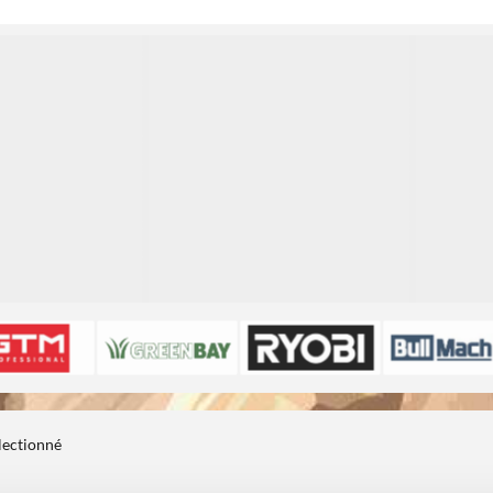
1
1
électionné