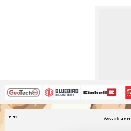
1
filtri
Aucun filtre s