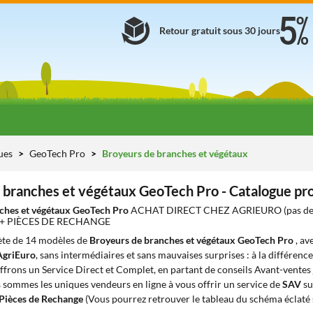
Retour gratuit sous 30 jours
ues
GeoTech Pro
Broyeurs de branches et végétaux
 branches et végétaux GeoTech Pro - Catalogue pr
ches et végétaux GeoTech Pro
ACHAT DIRECT CHEZ AGRIEURO (pas de 
 + PIÈCES DE RECHANGE
te de 14 modèles de
Broyeurs de branches et végétaux GeoTech Pro
, av
AgriEuro
, sans intermédiaires et sans mauvaises surprises : à la différenc
offrons un Service Direct et Complet, en partant de conseils Avant-ventes j
s sommes les uniques vendeurs en ligne à vous offrir un service de
SAV
su
Pièces de Rechange
(Vous pourrez retrouver le tableau du schéma éclaté 