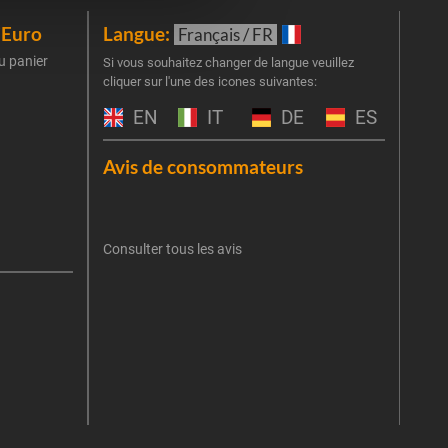
iEuro
Langue:
New
Français / FR
u panier
Inscr
Si vous souhaitez changer de langue veuillez
cliquer sur l'une des icones suivantes:
part
obti
EN
IT
DE
ES
Emai
Avis de consommateurs
Une er
J'
retent
Consulter tous les avis