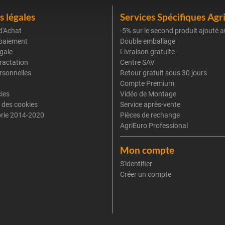
 légales
Services Spécifiques Agr
d'Achat
-5% sur le second produit ajouté a
paiement
Double emballage
gale
Livraison gratuite
tractation
Centre SAV
rsonnelles
Retour gratuit sous 30 jours
Compte Premium
cies
Vidéo de Montage
 des cookies
Service après-vente
rie 2014-2020
Pièces de rechange
AgriEuro Professional
Mon compte
S'identifier
Créer un compte