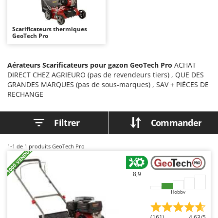
Autolaveuses
Ambrogio Robot
Autres produits
Annovi Reverberi
Scarificateurs thermiques
GeoTech Pro
ANTHBOT
B
Balayeuses
Archman
Bancs de scie pour le bois - Scies à bûches
Aérateurs Scarificateurs pour gazon GeoTech Pro
ACHAT
Arco
DIRECT CHEZ AGRIEURO (pas de revendeurs tiers) , QUE DES
Barbecues
Ardes
GRANDES MARQUES (pas de sous-marques) , SAV + PIÈCES DE
Bennes pour tracteur
RECHANGE
Argo
Brosses pour sols extérieurs
Ariete
Filtrer
Commander
Brouettes à moteur
Artus
Broyeurs à axe horizontal pour tracteur
Attila
1-1
de 1 produits GeoTech Pro
+1000 VENDUS
Broyeurs de branches et végétaux
Ausonia
Butteurs pour tracteur
Awelco
8,9
C
B
Hobby
Chargeurs de batterie - Démarreurs
Baesso
Charrues pour tracteur
Bahco
(161)
4,63/5