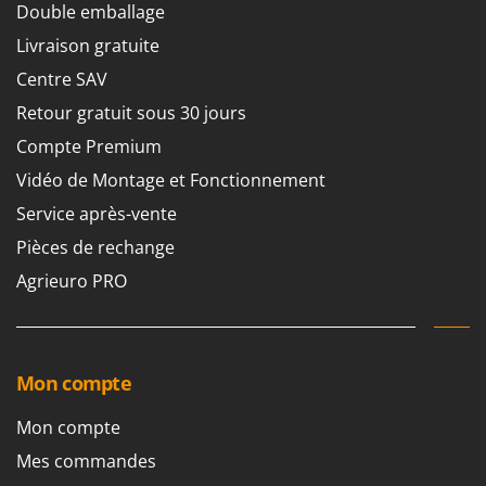
Machines pour la transformation des fruits
Double emballage
Famur
Machines sous vide
Livraison gratuite
FARMER
Motobineuses
Centre SAV
FBC
Motoculteurs
Retour gratuit sous 30 jours
Ferrari Group
Motofaucheuses
Compte Premium
Ferroni
Motopompes pour irrigation
Vidéo de Montage et Fonctionnement
Ferrua
Moulins à céréales électriques
FIAC
Service après-vente
Moulins à farine
FIEM
Pièces de rechange
Fimar
Agrieuro PRO
N
Nettoyeurs et Balais à vapeur
FINI
Nettoyeurs haute pression
Fiorentini
Nettoyeurs tapis, moquettes et tapisseries
Fiskars
Mon compte
Flymo
P
Mon compte
Peignes vibreurs et Secoueurs à olives
Fontana Forni
Pelles rétros pour tracteur
Mes commandes
Forest Master