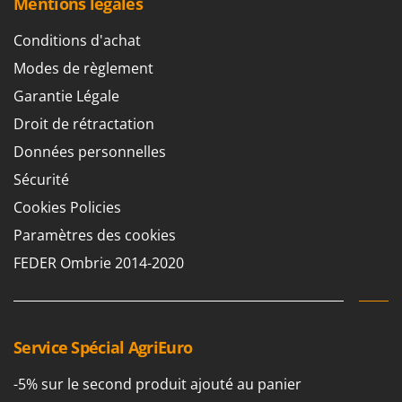
Mentions légales
Groupes électrogènes
E
Gyrobroyeurs à lame pour tracteur
Conditions d'achat
EcoFlow
Modes de règlement
Edilmark
H
Haches - Cognées et Hachettes
Effeuno
Garantie Légale
Hachoirs à viande
Einhell
Droit de rétractation
Herses à Dents
Elegen
Données personnelles
Herses Rotatives
Energy Gruppi
Sécurité
Enotecnica Pillan
Cookies Policies
L
Lames à neige
Eschenfelder
Paramètres des cookies
Lames niveleuses pour tracteur
EuroMech
FEDER Ombrie 2014-2020
Lave-vitres
Eurosystems
Lieuses électriques pour vignes
F
FAC
M
Service Spécial AgriEuro
Machines à pâtes
Fama Industrie
Machines de nettoyage pour panneaux photovoltaïques et surfaces vitrées
-5% sur le second produit ajouté au panier
Famag