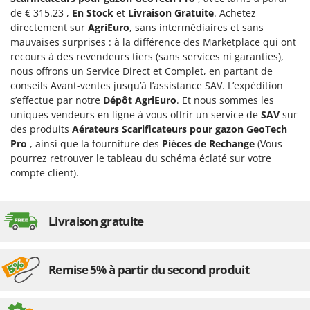
Désherbeurs thermiques et mécaniques
Bosch
de € 315.23 ,
En Stock
et
Livraison Gratuite
. Achetez
directement sur
AgriEuro
, sans intermédiaires et sans
Déshumidificateurs
Brumi
mauvaises surprises : à la différence des Marketplace qui ont
Draineuses
BullMach
recours à des revendeurs tiers (sans services ni garanties),
nous offrons un Service Direct et Complet, en partant de
E
C
conseils Avant-ventes jusqu’à l’assistance SAV. L’expédition
Échelles en aluminium
C.EL.ME.
s’effectue par notre
Dépôt AgriEuro
. Et nous sommes les
Effaroucheurs d'oiseaux
Calory Forni
uniques vendeurs en ligne à vous offrir un service de
SAV
sur
des produits
Aérateurs Scarificateurs pour gazon GeoTech
Effeuilleuses pour olives
Campagnola
Pro
, ainsi que la fourniture des
Pièces de Rechange
(Vous
Égreneuses à maïs
Campingaz
pourrez retrouver le tableau du schéma éclaté sur votre
compte client).
Électropompes pour la maison et le jardin
Castelgarden
Éleveuses artificielles pour poussins
Castellari
Enfouisseurs de pierres
Ceccato Olindo
Livraison gratuite
Enrouleurs de filets pour olives
Char-Broil
Épareuses pour tracteur
Classe
Remise 5% à partir du second produit
Épépineuses
Clementi
Équipements de protection des voies respiratoires
Cofra