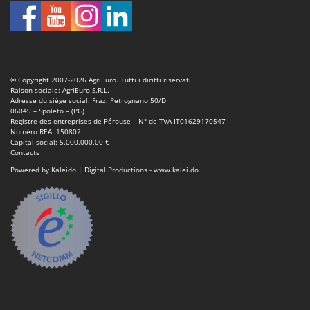
Scies alternatives à batterie
Intex
Scies de jardin télescopiques
Italyco
Sécateurs électriques à batterie
ITM
Sécateurs et Échenilloirs manuels
© Copyright 2007-2026 AgriEuro. Tutti i diritti riservati
J
Sécateurs pneumatiques
Raison sociale: AgriEuro S.R.L.
JOLLY ITALIA
Adresse du siège social: Fraz. Petrognano 50/D
Semoirs et Épandeurs d'engrais
06049 – Spoleto – (PG)
K
Registre des entreprises de Pérouse – N° de TVA IT01629170547
Socs pour tracteur
KAAZ
Numéro REA: 150802
Capital social: 5.000.000,00 €
Souffleurs aspirateurs pour Feuilles
Karcher
Contacts
Soufreuses - Poudreuses à dos
Powered by Kaleido | Digital Productions - www.kalei.do
Kasco
Soufreuses - Poudreuses pour tracteur
Kemper
Keter
T
Taille-haies
KitchenAid
Taille-haies à bras pour tracteur
Komo
Tarières
L
Tondeuses à Gazon
Laica