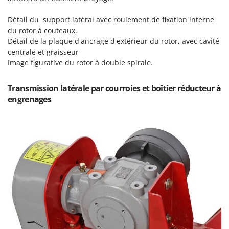
Scies alternatives à batterie
Intex
Scies de jardin télescopiques
Détail du support latéral avec roulement de fixation interne
Italyco
du rotor à couteaux.
Sécateurs électriques à batterie
ITM
Détail de la plaque d'ancrage d'extérieur du rotor, avec cavité
Sécateurs et Échenilloirs manuels
centrale et graisseur
J
Image figurative du rotor à double spirale.
Sécateurs pneumatiques
JOLLY ITALIA
Semoirs et Épandeurs d'engrais
Transmission latérale par courroies et boîtier réducteur à
K
Socs pour tracteur
KAAZ
engrenages
Souffleurs aspirateurs pour Feuilles
Karcher
Soufreuses - Poudreuses à dos
Kasco
Soufreuses - Poudreuses pour tracteur
Kemper
Keter
T
Taille-haies
KitchenAid
Taille-haies à bras pour tracteur
Komo
Tarières
L
Tondeuses à Gazon
Laica