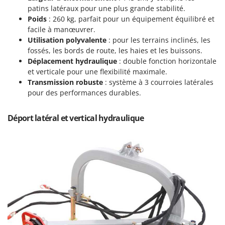
Machines pour la transformation des fruits
Famur
patins latéraux pour une plus grande stabilité.
Machines sous vide
Poids
: 260 kg, parfait pour un équipement équilibré et
FARMER
facile à manœuvrer.
Motobineuses
FBC
Utilisation polyvalente
: pour les terrains inclinés, les
Motoculteurs
fossés, les bords de route, les haies et les buissons.
Ferrari Group
Déplacement hydraulique
: double fonction horizontale
Motofaucheuses
Ferroni
et verticale pour une flexibilité maximale.
Motopompes pour irrigation
Transmission robuste
: système à 3 courroies latérales
Ferrua
pour des performances durables.
Moulins à céréales électriques
FIAC
Moulins à farine
FIEM
Déport latéral et vertical hydraulique
Fimar
N
Nettoyeurs et Balais à vapeur
FINI
Nettoyeurs haute pression
Fiorentini
Nettoyeurs tapis, moquettes et tapisseries
Fiskars
Flymo
P
Peignes vibreurs et Secoueurs à olives
Fontana Forni
Pelles rétros pour tracteur
Forest Master