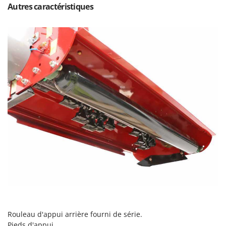
Master
Autres caractéristiques
Mastercook
Masterpro
McCulloch
MCH
Michelin
Mille
Minox
Mockmill
More than chef
MOSA
MOVA
Mowox
MTD
Rouleau d'appui arrière fourni
de série.
Pieds d'appui.