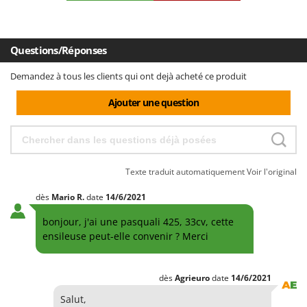
Questions/Réponses
Demandez à tous les clients qui ont dejà acheté ce produit
Ajouter une question
Texte traduit automatiquement
Voir l'original
dès
Mario
R.
date
14/6/2021
bonjour, j'ai une pasquali 425, 33cv, cette
ensileuse peut-elle convenir ? Merci
dès
Agrieuro
date
14/6/2021
Salut,