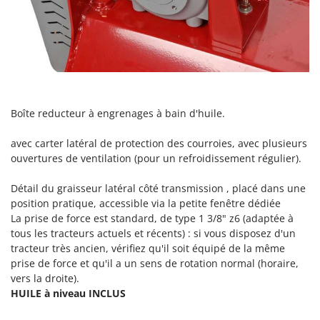
Tondeuses autoportées
Lampacrescia - MGM
Tondeuses débroussailleuses thermiques
Landxcape
Trancheuses
LAR Casalinghi
Trancheuses de sol
Lavor
Transpalettes
Linea VZ
Treuils de débardage
Boîte reducteur à engrenages à bain d'huile.
Lisam
Tronçonneuses
Lotusgrill
avec carter latéral de protection des courroies, avec plusieurs
ouvertures de ventilation (pour un refroidissement régulier).
V
M
Vêtements de Sécurité
M.A.I.BO.
Détail du graisseur latéral côté transmission , placé dans une
Vibroculteurs à tracteur
Macom
position pratique, accessible via la petite fenêtre dédiée
La prise de force est standard, de type 1 3/8" z6 (adaptée à
Macte Ovens
tous les tracteurs actuels et récents) : si vous disposez d'un
Makita
tracteur très ancien, vérifiez qu'il soit équipé de la même
prise de force et qu'il a un sens de rotation normal (horaire,
MAMMAMIA
vers la droite).
Marcato
HUILE à niveau INCLUS
Marina Systems