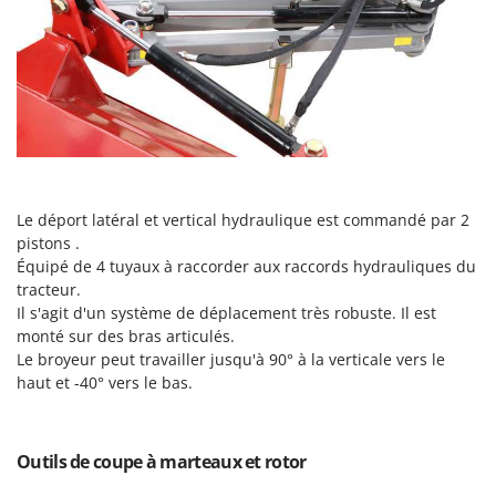
Perches Élagueuses
Francini
Pétrins à Spirale
G
Piscines
G3 Ferrari
Planteuses de pommes de terre pour tracteur
Gardena
Plateaux de coupe pour tracteur
Garofalo
Plumeuses
GeoTech
Pompes d'irrigation à tracteur
GeoTech Pro
Le déport latéral et vertical hydraulique est commandé par 2
Pompes de transfert
pistons .
Gierre
Équipé de 4 tuyaux à raccorder aux raccords hydrauliques du
Pompes immergées électriques
Ginko - MGM
tracteur.
Postes à souder
Il s'agit d'un système de déplacement très robuste. Il est
Gipeco
monté sur des bras articulés.
Poussoirs à saucisse
Girmi
Le broyeur peut travailler jusqu'à 90° à la verticale vers le
Power Stations - Batteries - Centrales électriques portables
GRAEF
haut et -40° vers le bas.
Presses à pellets
Gre
Pressoirs à fruits
GreenBay
Outils de coupe à marteaux et rotor
Pressoirs à Raisin
Greenworks