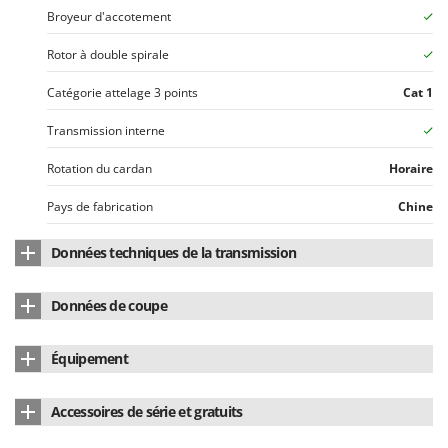
Resto Italia
Broyeur d'accotement
Ribimex
Rotor à double spirale
Ripartrak
Catégorie attelage 3 points
Cat 1
Ritter
River Systems
Transmission interne
Robomow
Rotation du cardan
Horaire
Rossofuoco
Pays de fabrication
Chine
Rover Pompe
Royal Food
Données techniques de la transmission
Ryobi
Dispositif roue libre intégré
oui
Données de coupe
S
Courroies de transmission latérale
3
S.T.P.
Largeur de coupe
130 cm
Équipement
Santos
Ø bois à broyer
jusqu'à 25 mm
Contrelames
rangée unique
Sbaraglia
Accessoires de série et gratuits
Nombre de lames
22
Schnitzer
Vérin hydraulique de déport
oui
Cardan inclus
Oui