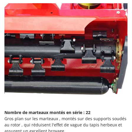
Pulvérisateurs
GRIFO
Pulvérisateurs portés
GVS
GYS
R
Rafraîchisseurs d'air par évaporation
H
Rampes de chargement en aluminium
Hailo
Râpes à fromage électriques
Helvi
Râteaux pour tracteur
Henx
Remplisseuses
HiKOKI
Robots nettoyeurs de piscine
Honda
Robots Tondeuses
I
Rogneuses de souches
Idromatic
Rouleaux pour tracteur
Il-Tec
Imperia
S
Nombre de
marteaux
montés en série : 22
Scies à os
Gros plan sur les marteaux , montés sur des supports soudés
Infaco
Scies à Ruban
au rotor , qui réduisent l'effet de vague du tapis herbeux et
Intec
assurent un excellent broyage.