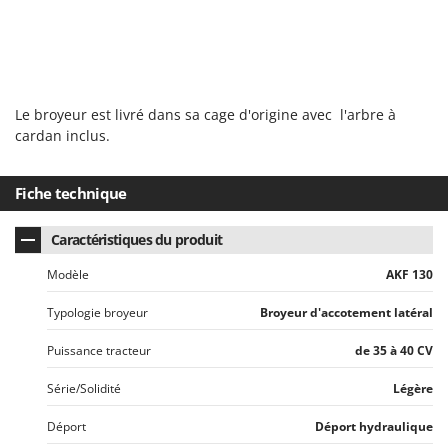
Oriental Koshin
Outdoorchef
P
Palazzetti
Le broyeur est livré dans sa cage d'origine avec l'arbre à
Palumbo Pavi
cardan inclus.
Partisani
Paterlini
Fiche technique
Philips
Caractéristiques du produit
Pramac
Modèle
AKF 130
Prismafood
Typologie broyeur
Broyeur d'accotement latéral
R
R.G.V.
Puissance tracteur
de 35 à 40 CV
Rato
Série/Solidité
Légère
Reber
Redback
Déport
Déport hydraulique