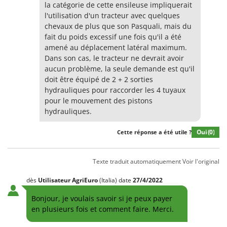
la catégorie de cette ensileuse impliquerait
l'utilisation d'un tracteur avec quelques
chevaux de plus que son Pasquali, mais du
fait du poids excessif une fois qu'il a été
amené au déplacement latéral maximum.
Dans son cas, le tracteur ne devrait avoir
aucun problème, la seule demande est qu'il
doit être équipé de 2 + 2 sorties
hydrauliques pour raccorder les 4 tuyaux
pour le mouvement des pistons
hydrauliques.
Oui
(0)
Cette réponse a été utile ?
Texte traduit automatiquement
Voir l'original
dès
Utilisateur AgriEuro
(Italia)
date
27/4/2022
Bonjour, je voulais savoir si je peux payer
en plusieurs fois et comment faire. Merci.