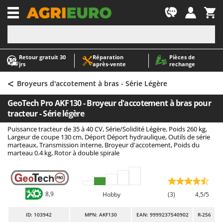
-1
Retour gratuit 30
Réparation
Pièces de
A
A
jrs
après‑vente
rechange
Abris de jardin
ABAC
<
Accessoires pour tracteurs tondeuses autoportés
AgriEuro Premium
Broyeurs d'accotement à bras - Série Légère
Aérateurs Scarificateurs pour gazon
AgriEuro TOP-LINE
GeoTech Pro AKF130 - Broyeur d'accotement à bras pour
Arracheuses de pommes de terre pour tracteur
AGT
tracteur - Série légère
Aspirateurs - Balais Électriques
Aima
Puissance tracteur de 35 à 40 CV, Série/Solidité Légère, Poids 260 kg,
Largeur de coupe 130 cm, Déport Déport hydraulique, Outils de série
Aspirateurs à cendres
Airmec
marteaux, Transmission interne, Broyeur d'accotement, Poids du
marteau 0.4 kg, Rotor à double spirale
Aspirateurs à feuilles sur roues
AL-KO
Aspirateurs de piscine
ALA 2000
Aspirateurs Multifonctions
Alce
8,9
Hobby
(3)
4,5/5
Atomiseurs agricoles pour tracteurs
Alpina
Atomiseurs pour traitements
Ama
ID
: 103942
MPN: AKF130
EAN: 9999237540902
R-256