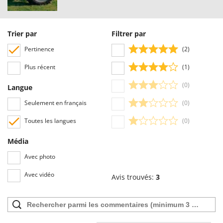
Troy-Bilt
U
Trier par
Filtrer par
Udor
Unger
Pertinence
(2)
Plus récent
(1)
V
Verdemax
(0)
Langue
Vesco
Seulement en français
(0)
Volpi
Toutes les langues
(0)
W
Waldner
Média
Weber
Avec photo
WIDU
Avec vidéo
Avis trouvés:
3
Wiper EcoRobot
Wolf Garten
Wortex