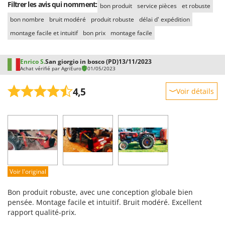
Worx
Filtrer les avis qui nomment:
bon produit
service pièces
et robuste
bon nombre
bruit modéré
produit robuste
délai d' expédition
Y
Yard Force
montage facile et intuitif
bon prix
montage facile
Z
Zanon
Enrico S.
San giorgio in bosco (PD)
13/11/2023
Achat vérifié par AgriEuro
01/05/2023
Zephir
4,5
Voir détails
ZGrills
Zodiac
Robustesse
Zomax
Prestations
Facilité d'utilisation
Qualité / Prix
Facilité de montage
Voir l'original
Emballage
Bon produit robuste, avec une conception globale bien
pensée. Montage facile et intuitif. Bruit modéré. Excellent
rapport qualité-prix.