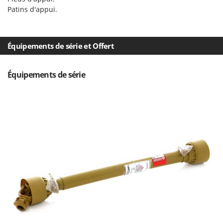
N
New O.M.R.A.
Patins d'appui.
Nilfisk
Ninja
Équipements de série et Offert
Novatec
Novital
Équipements de série
NuAir
NuovaFac
O
Officine Savioli
Oliviero
Olix
OMA
Omas
Ompagrill
Ooni