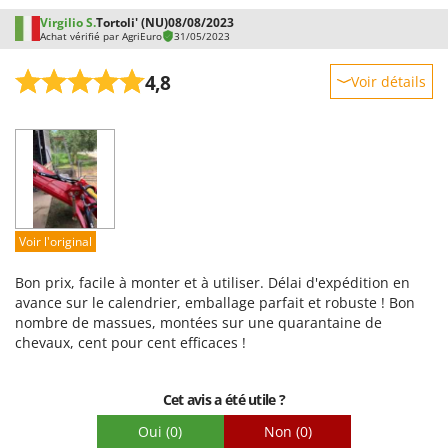
Virgilio S.
Tortoli' (NU)
08/08/2023
Achat vérifié par AgriEuro
31/05/2023
4,8
Voir détails
Robustesse
Prestations
Facilité d'utilisation
Qualité / Prix
Facilité de montage
Voir l'original
Emballage
Bon prix, facile à monter et à utiliser. Délai d'expédition en
avance sur le calendrier, emballage parfait et robuste ! Bon
nombre de massues, montées sur une quarantaine de
chevaux, cent pour cent efficaces !
Cet avis a été utile ?
Oui
(0)
Non
(0)