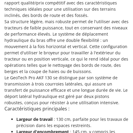
rapport qualité/prix compétitif avec des caractéristiques
Groupes électrogènes
techniques idéales pour une utilisation sur des terrains
E
Gyrobroyeurs à lame pour tracteur
EcoFlow
inclinés, des bords de route et des fossés.
Sa structure légère, mais robuste permet de l'utiliser avec des
Edilmark
H
tracteurs de faible puissance, tout en conservant des niveaux
Haches - Cognées et Hachettes
Effeuno
de performance élevés. Le système de déplacement
Hachoirs à viande
Einhell
hydraulique du bras offre une double flexibilité : un
mouvement à la fois horizontal et vertical. Cette configuration
Herses à Dents
Elegen
permet d'utiliser le broyeur pour travailler à l'extérieur du
Herses Rotatives
Energy Gruppi
tracteur ou en position verticale, ce qui le rend idéal pour des
opérations telles que le nettoyage des bords de route, des
Enotecnica Pillan
L
berges et la coupe de haies ou de buissons.
Lames à neige
Eschenfelder
Le GeoTech Pro AKF 130 se distingue par son système de
Lames niveleuses pour tracteur
transmission à trois courroies latérales, qui assure un
EuroMech
transfert de puissance efficace et une longue durée de vie. Le
Lave-vitres
Eurosystems
déport latéral hydraulique est géré par deux pistons
Lieuses électriques pour vignes
robustes, conçus pour résister à une utilisation intensive.
F
Caractéristiques principales :
FAC
M
Machines à pâtes
Largeur de travail
: 130 cm, parfaite pour les travaux de
Fama Industrie
précision dans les espaces restreints.
Machines de nettoyage pour panneaux photovoltaïques et surfaces vitrées
Famag
Largeur d'encombrement
: 145 cm, y compris les