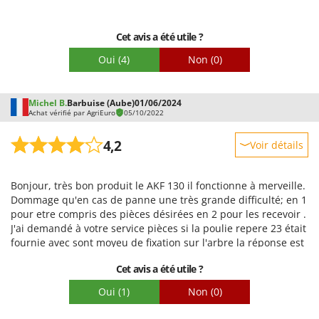
Cet avis a été utile ?
Oui
(4)
Non
(0)
Michel B.
Barbuise (Aube)
01/06/2024
Achat vérifié par AgriEuro
05/10/2022
4,2
Voir détails
Robustesse
Bonjour, très bon produit le AKF 130 il fonctionne à merveille.
Prestations
Dommage qu'en cas de panne une très grande difficulté; en 1
Facilité d'utilisation
pour etre compris des pièces désirées en 2 pour les recevoir .
J'ai demandé à votre service pièces si la poulie repere 23 était
Qualité / Prix
fournie avec sont moyeu de fixation sur l'arbre la réponse est
Facilité de montage
de cder le 23. A ce jour j'ai reçu la poulie nue ( sans le moyeu
Cet avis a été utile ?
de fixation ?) il me semblerait que le moyeu de la poulie serait
Emballage
le 18, qui n'est pas référencé ? our plus d'info voir avec
Oui
(1)
Non
(0)
Stéphane, dans l'attente d'une satisfaction cordialement.
Michel Beck