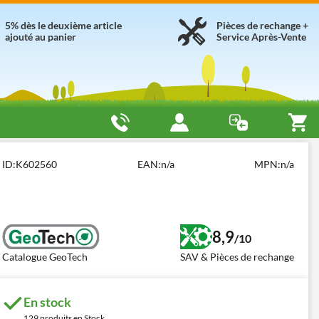
5% dès le deuxième article
Pièces de rechange +
ajouté au panier
Service Après-Vente
GeoTech GT-4 36 BP36 L
ID:
K602560
EAN:
n/a
MPN:
n/a
8,9
/10
Catalogue GeoTech
SAV & Pièces de rechange
En stock
129 produits en Stock