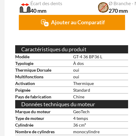
Écart des dents
Ø Branche -
40 mm
270 mm
Ajouter au Comparatif
Caractéristiques du produit
Modèle
GT-4 36 BP36 L
Typologie
À dos
Thermique Dorsale
oui
Multifonctions
oui
Activation
Thermique
Poignée
Standard
Pays de fabrication
Chine
Données techniques du moteur
Marque du moteur
GeoTech
Type de moteur
4 temps
Cylindrée
36 cm³
Nombre de cylindres
monocylindre