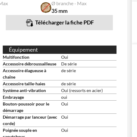
 Max
Ø branche - Max
35 mm
Télécharger la fiche PDF
Équipement
Multifonction
Oui
Accessoire débroussailleuse
De série
Accessoire élagueuse à
de série
chaîne
Accessoire taille-haies
de série
Système anti-vibration
Oui (ressorts en acier)
Embrayage
oui
Bouton-poussoir pour le
Oui
démarrage
Démarrage par lanceur (avec
Oui
corde)
Poignée souple en
Oui
caoutchouc