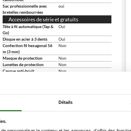
Sac professionnelle avec
oui
bretelles rembourrées
Accessoires de série et gratuits
Tête à fil automatique (Tap &
Oui
Go)
Disque en acier à 3 dents
Oui
Confection fil hexagonal 56
Non
m (3 mm)
Masque de protection
Non
Lunettes de protection
Non
Casque anti-bruit
Non
Tablier de protection
Non
Bandana
Non
Flacon d'huile
Non
Support de disque et outils
Oui
Détails
de montage du disque
Set clés d'entretien
Oui
Manuel d'utilisation
Oui
ies.
Dimensions et logistique
Poids net
10.6 Kg
e personnaliser le contenu et les annonces, d'offrir des fonctio