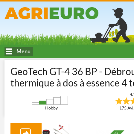
Menu
Accueil
Fauchage et Tonte des espaces verts
Débroussailleuses
GeoTech GT-4 36 BP - Débrous
thermique à dos à essence 4 
4,
Hobby
175 Avis