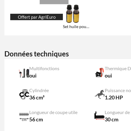
Offert par AgriEuro
Set huile pour moteurs à 4 temps
Données techniques
Multifonctions
Thermique D
oui
oui
Cylindrée
Puissance n
36 cm³
1.20 HP
Longueur de coupe utile
Longueur de 
56 cm
30 cm