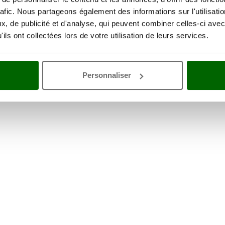
Emballage
Carton d'origine
rafic. Nous partageons également des informations sur l'utilisati
Dimensions emballage(s)
90x31x38
, de publicité et d'analyse, qui peuvent combiner celles-ci avec
original cm (L x l x H)
ils ont collectées lors de votre utilisation de leurs services.
Temps de montage
15 minutes
ne remise
Personnaliser