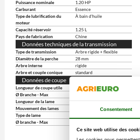
Puissance nominale
1.20 HP
Carburant
Essence
Type de lubrification du
À bain d'huile
moteur
Capacité réservoir
1.25 L
Pays de fabrication
Chine
Données techniques de la transmission
Type de transmission
Arbre rigide + flexible
Diamètre de la perche
28 mm
Arbre interne
rigide
Arbre et couple conique
standard
Données de coupe
Longueur de coupe utile
56 cm
Ø Branche - Max
270 mm
Longueur de la lame
30 cm
Mouvement des lames
Double lame inversé
Consentement
Type de lame
Acier
Ø branche - Max
35 mm
Ce site web utilise des cook
Les cookies nous permettent d