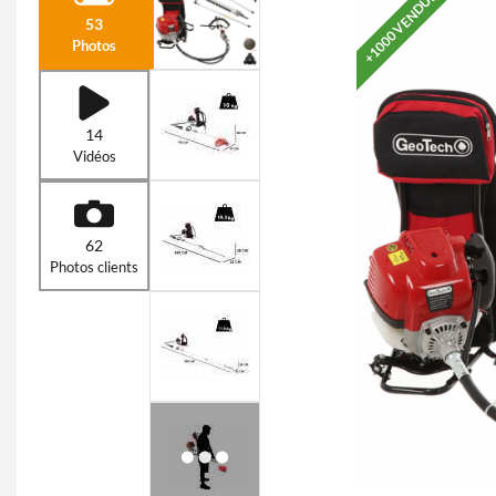
+1000 VENDUS
53
Photos
14
Vidéos
62
Photos clients