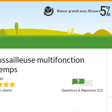
Retour gratuit sous 30 jours
Débroussailleuses thermiques
Débroussailleuses à dos 30-60 cm³
sailleuse multifonction
temps
10
 clients
Questions & Réponses (11)