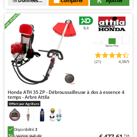
Données techniques
Comparer
Ajouter
+100 VENDUS
8,4
Semi-Pro
(21)
4,38/5
Honda ATH 35 ZP - Débroussailleuse à dos à essence 4
temps - Arbre Attila
Offert par AgriEuro
Disponibilité:
3
€ 477,61
Livraison gratuite
TVA