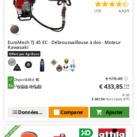
(10)
4,42/5
EuroMech TJ 45 EC - Débroussailleuse à dos - Moteur
Kawasaki
Offert par AgriEuro
€ 578,48
Disponibilité:
10
€ 433,85
Livraison gratuite
TVA
13 août - 17 août
Inclus
R-30
€ 361,54
Hors taxes (HT)
Données techniques
Comparer
Ajouter
+200 VENDUS