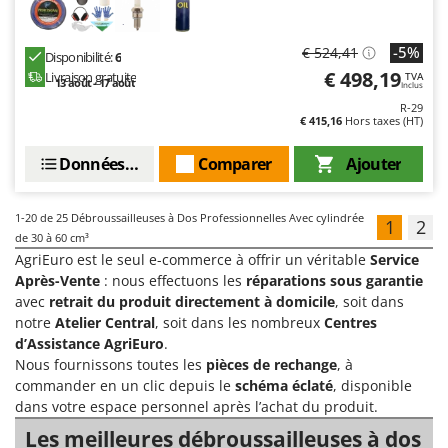
-5%
€ 524,41
Disponibilité:
6
€ 498,19
Livraison gratuite
TVA
13 août - 17 août
Inclus
R-29
€ 415,16
Hors taxes (HT)
Données techniques
Comparer
Ajouter
1-20
de 25 Débroussailleuses à Dos Professionnelles Avec cylindrée
1
2
de 30 à 60 cm³
AgriEuro est le seul e-commerce à offrir un véritable
Service
Après-Vente
: nous effectuons les
réparations sous garantie
avec
retrait du produit directement à domicile
, soit dans
notre
Atelier Central
, soit dans les nombreux
Centres
d’Assistance AgriEuro
.
Nous fournissons toutes les
pièces de rechange
, à
commander en un clic depuis le
schéma éclaté
, disponible
dans votre espace personnel après l’achat du produit.
Les meilleures débroussailleuses à dos