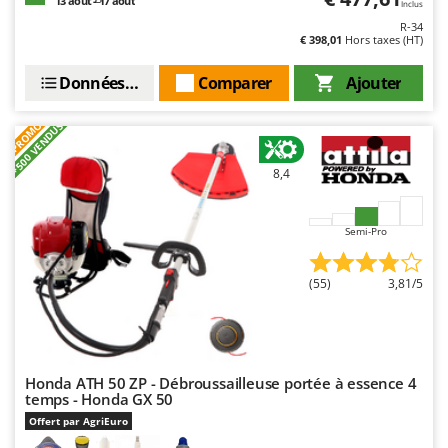
13 août - 17 août
Inclus
R-34
€ 398,01
Hors taxes (HT)
Données techniques
Comparer
Ajouter
PROMO
+500 VENDUS
8,4
Semi-Pro
(55)
3,81/5
Honda ATH 50 ZP - Débroussailleuse portée à essence 4
temps - Honda GX 50
Offert par AgriEuro