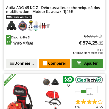
N
New O.M.R.A.
Attila ADG 45 KC-Z - Débroussailleuse thermique à dos
Nilfisk
multifonction - Moteur Kawasaki TJ45E
Ninja
Offert par AgriEuro
Novatec
Novital
€ 677,94
Disponibilité:
3
NuAir
€ 574,25
Livraison gratuite
TVA
13 août - 17 août
Inclus
NuovaFac
R-31
€ 478,54
Hors taxes (HT)
O
Officine Savioli
Données techniques
Comparer
Ajouter
Oliviero
+500 VENDUS
Olix
OMA
8,9
Omas
Hobby
Ompagrill
Ooni
(74)
4,3/5