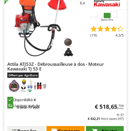
8,4
Semi-Pro
(19)
4,3/5
Attila ATJ53Z - Débroussailleuse à dos - Moteur
Kawasaki TJ 53 E
Offert par AgriEuro
Disponibilité:
4
€ 518,65
Livraison gratuite
TVA
13 août - 17 août
Inclus
R-37
€ 432,21
Hors taxes (HT)