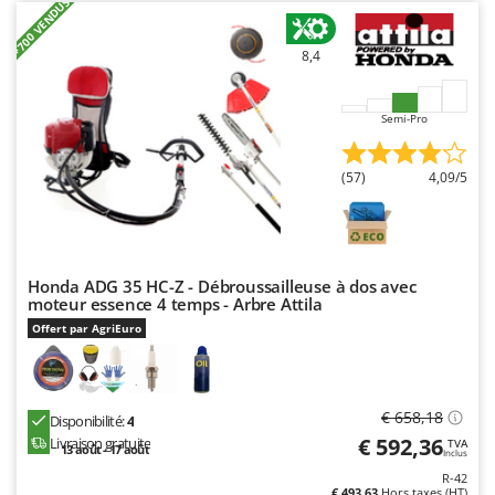
+700 VENDUS
Seven Italy
Shark
8,4
Silky
Simatech
Semi-Pro
Sirman
Skil
(57)
4,09/5
Smartwood
Smeg
Snapper
Honda ADG 35 HC-Z - Débroussailleuse à dos avec
moteur essence 4 temps - Arbre Attila
Solidur
Offert par AgriEuro
Spice Electronics
Spiralmac
Spring Protezione
€ 658,18
Disponibilité:
4
Spyro
€ 592,36
Livraison gratuite
TVA
13 août - 17 août
Inclus
Stanley
R-42
€ 493,63
Hors taxes (HT)