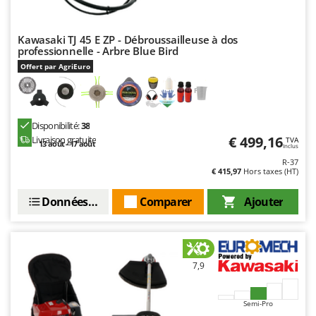
Kawasaki TJ 45 E ZP - Débroussailleuse à dos
professionnelle - Arbre Blue Bird
Offert par AgriEuro
Disponibilité:
38
€ 499,16
Livraison gratuite
TVA
13 août - 17 août
Inclus
R-37
€ 415,97
Hors taxes (HT)
Données techniques
Comparer
Ajouter
7,9
Semi-Pro