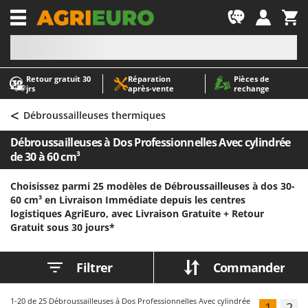
-1
Retour gratuit 30
Réparation
Pièces de
A
A
jrs
après‑vente
rechange
Abris de jardin
ABAC
<
Accessoires pour tracteurs tondeuses autoportés
AgriEuro Premium
Débroussailleuses thermiques
Aérateurs Scarificateurs pour gazon
AgriEuro TOP-LINE
Débroussailleuses à Dos Professionnelles Avec cylindrée
Arracheuses de pommes de terre pour tracteur
AGT
de 30 à 60 cm³
Aspirateurs - Balais Électriques
Aima
Choisissez parmi 25 modèles de Débroussailleuses à dos 30-
Aspirateurs à cendres
Airmec
60 cm³ en Livraison Immédiate depuis les centres
logistiques AgriEuro, avec Livraison Gratuite +
Retour
Aspirateurs à feuilles sur roues
AL-KO
Gratuit sous 30 jours*
Aspirateurs de piscine
ALA 2000
Aspirateurs Multifonctions
Alce
Filtrer
Commander
Atomiseurs agricoles pour tracteurs
Alpina
Atomiseurs pour traitements
Ama
1-20
de 25 Débroussailleuses à Dos Professionnelles Avec cylindrée
1
2