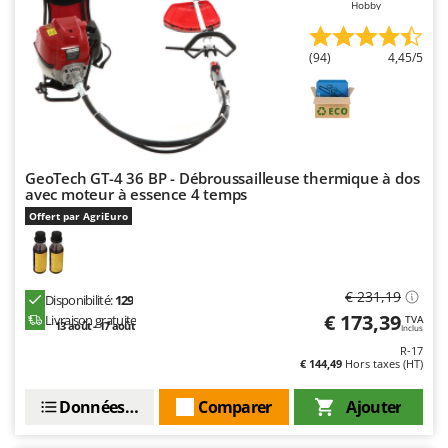
Hobby
Resto Italia
Ribimex
(94)
4,45/5
Ripartrak
Ritter
River Systems
Robomow
GeoTech GT-4 36 BP - Débroussailleuse thermique à dos
Rossofuoco
avec moteur à essence 4 temps
Offert par AgriEuro
Rover Pompe
Royal Food
Ryobi
€ 231,19
Disponibilité:
129
€ 173,39
Livraison gratuite
TVA
S
13 août - 17 août
Inclus
S.T.P.
R-17
€ 144,49
Hors taxes (HT)
Santos
Sbaraglia
Données techniques
Comparer
Ajouter
Schnitzer