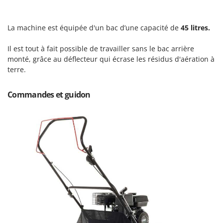
Oriental Koshin
Outdoorchef
La machine est équipée d'un bac d’une capacité de
45 litres.
P
Il est tout à fait possible de travailler sans le bac arrière
Palazzetti
monté, grâce au déflecteur qui écrase les résidus d'aération à
Palumbo Pavi
terre.
Partisani
Paterlini
Commandes et guidon
Philips
Pramac
Prismafood
R
R.G.V.
Rato
Reber
Redback