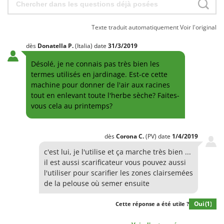
Texte traduit automatiquement
Voir l'original
dès
Donatella
P.
(Italia)
date
31/3/2019
Désolé, je ne connais pas très bien les
termes utilisés en jardinage. Est-ce cette
machine pour donner de l'air aux racines
tout en enlevant toute l'herbe sèche? Faites-
vous cela au printemps?
dès
Corona
C.
(PV)
date
1/4/2019
c'est lui, je l'utilise et ça marche très bien ...
il est aussi scarificateur vous pouvez aussi
l'utiliser pour scarifier les zones clairsemées
de la pelouse où semer ensuite
Oui
(1)
Cette réponse a été utile ?