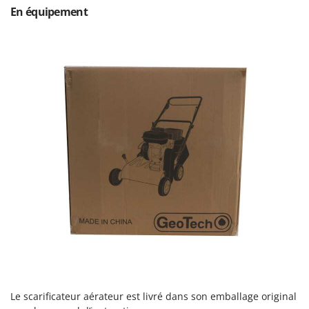
Stiga
En équipement
Stocker
Sunseeker
T
Tecla
TecnoGen
Tellarini Pompe
Telwin
Tenco
Tineco
Titania
Tornado
Tre Spade
Trev - Abrek - TecnoVIR
Trotec
Le scarificateur aérateur est livré dans son emballage original