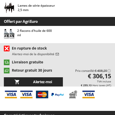
Chaudrons électriques pour polenta
Barbieri
Lames de série épaisseur
2,5 mm
Cisailles à gazon à batterie
Batavia
Cisailles taille-haies manuelles
Benassi
Offert par AgriEuro
Climatiseurs
Beper
2 flacons d'huile de 600
Compresseurs d'air électriques
Berkel
ml
Compresseurs pour la récolte des olives et la taille
Bernardi
En rupture de stock
Coupe-bordures - Trimmers
Bertolini Pumps
Alertez-moi de la disponibilité
Coupe-branches
Besser Vacuum
Livraison gratuite
Couveuses à œufs
Bestway
Retour gratuit 30 jours
Prix conseillé:
€ 408,20
Cultivateurs Tiller à ressorts - Extirpateurs
Beta tools
€ 306,15
Bissell
Alertez-moi
TVA incluse
D
€ 255,13
Hors taxes (HT)
Débroussailleuses
Black & Decker
Décompacteurs agricoles
BlackStone
Découpeurs plasma
Blue Bird
Déplaqueuses de gazon
Bomet