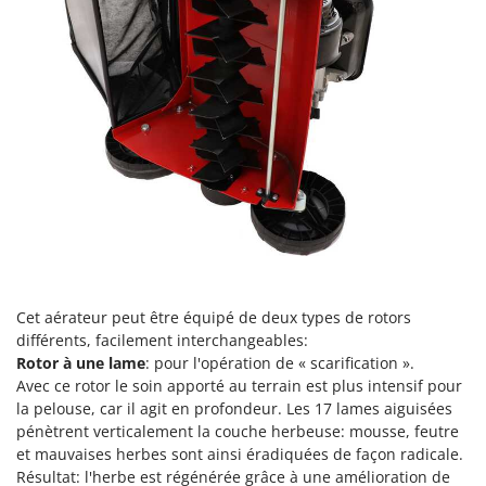
Scies alternatives à batterie
Intex
Scies de jardin télescopiques
Italyco
Sécateurs électriques à batterie
ITM
Sécateurs et Échenilloirs manuels
J
Sécateurs pneumatiques
JOLLY ITALIA
Semoirs et Épandeurs d'engrais
K
Socs pour tracteur
KAAZ
Souffleurs aspirateurs pour Feuilles
Karcher
Soufreuses - Poudreuses à dos
Kasco
Soufreuses - Poudreuses pour tracteur
Kemper
Cet aérateur peut être équipé de deux types de rotors
Keter
différents, facilement interchangeables:
T
Taille-haies
Rotor à une lame
: pour l'opération de « scarification ».
KitchenAid
Avec ce rotor le soin apporté au terrain est plus intensif pour
Taille-haies à bras pour tracteur
Komo
la pelouse, car il agit en profondeur. Les 17 lames aiguisées
Tarières
pénètrent verticalement la couche herbeuse: mousse, feutre
L
et mauvaises herbes sont ainsi éradiquées de façon radicale.
Tondeuses à Gazon
Laica
Résultat: l'herbe est régénérée grâce à une amélioration de