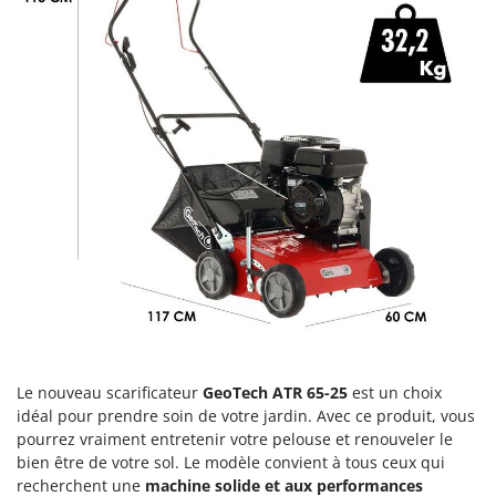
Comet
F
Fendeuses à bois
Cresco
Filets pour la Récolte des olives
Cruccolini
Filtres pour vin et huile
CTEK
Floconneuses
D
Fouloirs - Égrappoirs
Dal Degan
Fourches pour tracteur
DCG
Fours d'extérieur - intérieur pour pizza et cuisine
Deca
Fours électriques
DeWalt
Fraises à neige
Di Martino
Fraises rotatives pour tracteur
Diavola Pro
Friteuses sans huile
Diesse
Le nouveau scarificateur
GeoTech ATR 65-25
est un choix
Docma
idéal pour prendre soin de votre jardin. Avec ce produit, vous
G
pourrez vraiment entretenir votre pelouse et renouveler le
Générateurs d'air chaud
Dominion
bien être de votre sol. Le modèle convient à tous ceux qui
Godets à terre basculants pour tracteur
Dreame
recherchent une
machine solide et aux performances