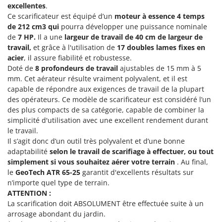
Groupes électrogènes
excellentes
.
E
Ce scarificateur est équipé d’un
moteur à essence 4 temps
Gyrobroyeurs à lame pour tracteur
EcoFlow
de 212 cm3 qui
pourra développer une puissance nominale
de
7 HP.
Il a une
largeur de travail de 40 cm de largeur de
Edilmark
H
travail,
et grâce à l'utilisation de
17 doubles lames fixes en
Haches - Cognées et Hachettes
Effeuno
acier
, il assure fiabilité et robustesse.
Hachoirs à viande
Einhell
Doté de
8 profondeurs de travail
ajustables de 15 mm à 5
mm. Cet aérateur résulte vraiment polyvalent, et il est
Herses à Dents
Elegen
capable de répondre aux exigences de travail de la plupart
Herses Rotatives
Energy Gruppi
des opérateurs. Ce modèle de scarificateur est considéré l’un
des plus compacts de sa catégorie, capable de combiner la
Enotecnica Pillan
L
simplicité d'utilisation avec une excellent rendement durant
Lames à neige
Eschenfelder
le travail.
Lames niveleuses pour tracteur
Il s’agit donc d’un outil très polyvalent et d’une bonne
EuroMech
adaptabilité
selon le travail de scarifiage à effectuer, ou tout
Lave-vitres
Eurosystems
simplement si vous souhaitez aérer votre terrain
. Au final,
Lieuses électriques pour vignes
le
GeoTech ATR 65-25
garantit d'excellents résultats sur
F
n’importe quel type de terrain.
FAC
M
ATTENTION :
Machines à pâtes
Fama Industrie
La scarification doit ABSOLUMENT être effectuée suite à un
Machines de nettoyage pour panneaux photovoltaïques et surfaces vitrées
arrosage abondant du jardin.
Famag