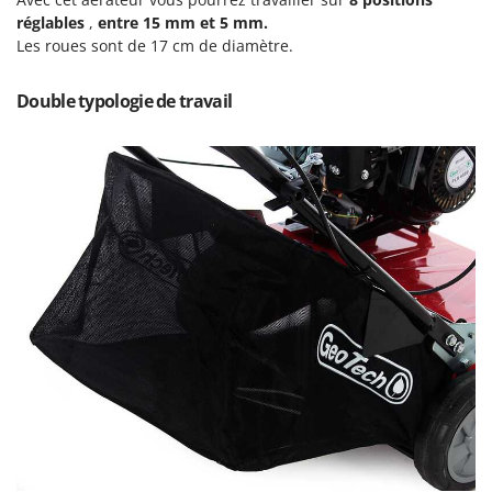
N
New O.M.R.A.
réglables
,
entre 15 mm et 5 mm.
Nilfisk
Les roues sont de 17 cm de diamètre.
Ninja
Double typologie de travail
Novatec
Novital
NuAir
NuovaFac
O
Officine Savioli
Oliviero
Olix
OMA
Omas
Ompagrill
Ooni