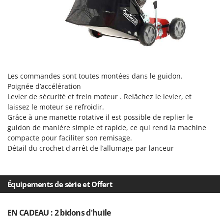
Resto Italia
Ribimex
Ripartrak
Ritter
River Systems
Les commandes sont toutes montées dans le guidon.
Robomow
Poignée d’accélération
Rossofuoco
Levier de sécurité et frein moteur . Relâchez le levier, et
laissez le moteur se refroidir.
Rover Pompe
Grâce à une manette rotative il est possible de replier le
Royal Food
guidon de manière simple et rapide, ce qui rend la machine
Ryobi
compacte pour faciliter son remisage.
Détail du crochet d'arrêt de l’allumage par lanceur
S
S.T.P.
Santos
Équipements de série et Offert
Sbaraglia
Schnitzer
EN CADEAU : 2 bidons d'huile