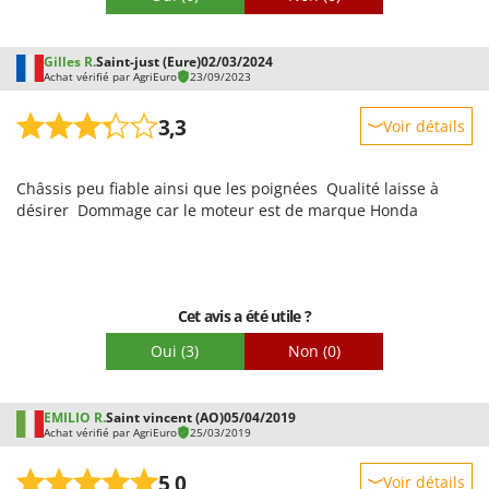
Gilles R.
Saint-just (Eure)
02/03/2024
Achat vérifié par AgriEuro
23/09/2023
3,3
Voir détails
Robustesse
Châssis peu fiable ainsi que les poignées Qualité laisse à
Prestations
désirer Dommage car le moteur est de marque Honda
Facilité d'utilisation
Qualité / Prix
Facilité de montage
Cet avis a été utile ?
Emballage
Oui
(3)
Non
(0)
EMILIO R.
Saint vincent (AO)
05/04/2019
Achat vérifié par AgriEuro
25/03/2019
5,0
Voir détails