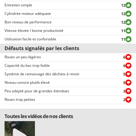
expressions ou mots inappropriés, ou qui ne respectent pas le traitement
Entretien simple
12
des données personnelles.
Cylindrée moteur adéquate
12
Tous les commentaires, qu’ils soient positifs ou négatifs, peuvent être
consultés rapidement par nos visiteurs, grâce également aux filtres qui
Bon niveau de performance
12
permettent une sélection rapide, comme par exemple celui permettant de
Vitesse élevée / bonne productivité
11
choisir entre avis positifs et négatifs.
Utilisation facile et confortable
11
Défauts signalés par les clients
Roues un peu légères
6
Capacité du bac trop faible
6
Système de ramassage des déchets à revoir
5
Niveau sonore plutôt élevé
5
Peu adapté pour de grandes étendues
3
Roues trop petites
2
Toutes les vidéos de nos clients