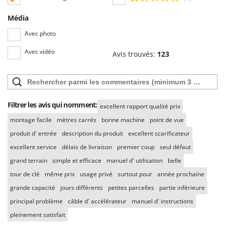
Média
Avec photo
Avec vidéo
Avis trouvés:
123
Filtrer les avis qui nomment:
excellent rapport qualité prix
montage facile
mètres carrés
bonne machine
point de vue
produit d' entrée
description du produit
excellent scarificateur
excellent service
délais de livraison
premier coup
seul défaut
grand terrain
simple et efficace
manuel d' utilisation
belle
tour de clé
même prix
usage privé
surtout pour
année prochaine
grande capacité
jours différents
petites parcelles
partie inférieure
principal problème
câble d' accélérateur
manuel d' instructions
pleinement satisfait