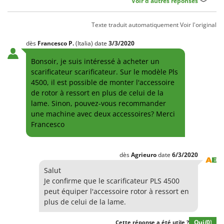
Voir d'autres réponses
Texte traduit automatiquement
Voir l'original
dès
Francesco
P.
(Italia)
date
3/3/2020
Bonsoir, je suis intéressé à acheter un
scarificateur scarificateur. Sur le modèle Pls
4500, il est possible de monter l'accessoire
de rotor à ressort en plus de celui de la
lame. Sinon, pouvez-vous recommander
une machine avec deux accessoires? Merci
Francesco
dès
Agrieuro
date
6/3/2020
Salut
Je confirme que le scarificateur PLS 4500
peut équiper l'accessoire rotor à ressort en
plus de celui de la lame.
Oui
(0)
Cette réponse a été utile ?