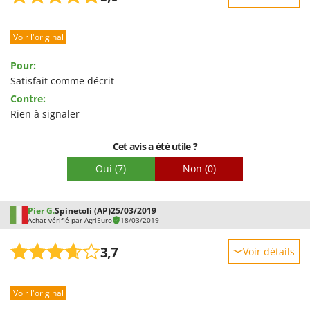
Robustesse
Voir l'original
Prestations
Facilité d'utilisation
Pour:
Qualité / Prix
Satisfait comme décrit
Contre:
Facilité de montage
Rien à signaler
Emballage
Cet avis a été utile ?
Oui
(7)
Non
(0)
Pier G.
Spinetoli (AP)
25/03/2019
Achat vérifié par AgriEuro
18/03/2019
3,7
Voir détails
Robustesse
Voir l'original
Prestations