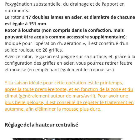
Tondeuses autoportées
Lampacrescia - MGM
l'oxygénation substantielle, du drainage et de l'apport en
nutriments.
Tondeuses débroussailleuses thermiques
Landxcape
Le rotor a
17 doubles lames en acier, et
diamètre de chacune
Trancheuses
LAR Casalinghi
est égale à 151 mm.
Trancheuses de sol
Rotor à louchets (non compris dans la confection, mais
Lavor
pouvant être acquis comme accessoire supplémentaire)
:
Transpalettes
Linea VZ
Indiqué pour l'opération d’« aération », il est constitué d’un
Treuils de débardage
solide rouleau de 28 griffes.
Lisam
Avec ce rotor, le gazon est peigné sur sa surface, et, grâce à la
Tronçonneuses
Lotusgrill
configuration des griffes en acier, vous pourrez retirer feutre
et mousse (en empêchant également les repousses).
V
M
Vêtements de Sécurité
M.A.I.BO.
* La saison idéale pour cette opération est le printemps,
Vibroculteurs à tracteur
Macom
après la toute première tonte, et en fonction de la zone et du
climat (généralement autour de mars/avril). Pour avoir une
Macte Ovens
plus belle pelouse, il est conseillé de répéter le traitement en
Makita
automne, afin d’éliminer la mousse plus dure.
MAMMAMIA
Réglage de la hauteur centralisé
Marcato
Marina Systems