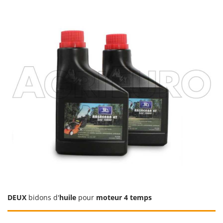
Seven Italy
Shark
Silky
Simatech
Sirman
Skil
Smartwood
Smeg
Snapper
Solidur
Spice Electronics
Spiralmac
Spring Protezione
DEUX
bidons d'
huile
pour
moteur 4 temps
Spyro
Stanley