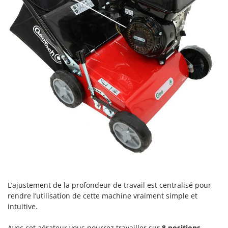
Master
Mastercook
Masterpro
McCulloch
MCH
Michelin
Mille
Minox
Mockmill
More than chef
MOSA
MOVA
L’ajustement de la profondeur de travail est centralisé pour
Mowox
rendre l’utilisation de cette machine vraiment simple et
MTD
intuitive.
Avec cet aérateur vous pourrez travailler sur
8 positions