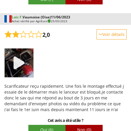
de l'herbe, qui les retrouve ? Disons que pour ce prix, je
m'attendais peut-être à quelque chose de plus solide.
Loïc F.
Vaumoise (Oise)
11/06/2023
Achat vérifié par AgriEuro
25/05/2023
2,0
Voir détails
Robustesse
Prestations
Facilité d'utilisation
Qualité / Prix
Facilité de montage
Scarificateur reçu rapidement. Une fois le montage effectué j
Emballage
essaie de le démarrer mais le lanceur est bloqué,je contacte
donc le sav qui me répond au bout de 3 jours en me
demandant d'envoyer photos ou vidéo du problème ce que
j'ai fais le 1er juin mais depuis maintenant 11 jours je n'ai
plus aucune réponse. Je souhaite leur renvoyer mais pas de
Cet avis a été utile ?
réponse. De plus la qualité du scarificateur me parait pas
top.Je ne commenderai plus chez eux
Oui
(6)
Non
(0)