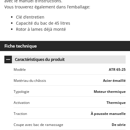
avec le manuel d’instructions.
Troy-Bilt
Vous trouverez également dans l’emballage:
U
Clé d’entretien
Udor
Capacité du bac de 45 litres
Unger
Rotor à lames déjà monté
V
Verdemax
Fiche technique
Vesco
Caractéristiques du produit
Volpi
Modèle
ATR 65-25
W
Waldner
Matériau du châssis
Acier émaillé
Weber
Typologie
Moteur thermique
WIDU
Activation
Thermique
Wiper EcoRobot
Traction
À poussée manuelle
Wolf Garten
Wortex
Coupe avec bac de ramassage
De série