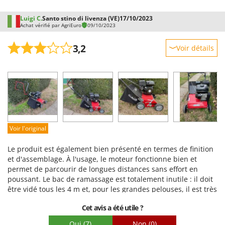
Luigi C.
Santo stino di livenza (VE)
17/10/2023
Achat vérifié par AgriEuro
09/10/2023
3,2
Voir détails
Robustesse
Prestations
Facilité d'utilisation
Qualité / Prix
Facilité de montage
Voir l'original
Emballage
Le produit est également bien présenté en termes de finition
et d'assemblage. À l'usage, le moteur fonctionne bien et
permet de parcourir de longues distances sans effort en
poussant. Le bac de ramassage est totalement inutile : il doit
être vidé tous les 4 m et, pour les grandes pelouses, il est très
inconfortable. Les vibrations et la faible solidité du support
Cet avis a été utile ?
ont fait qu'après deux heures de travail, les vis fixant le
manche au carter se sont dévissées et, visiblement, au milieu
Oui
(7)
Non
(0)