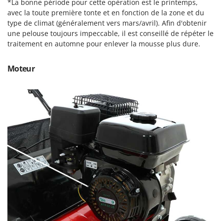
*La bonne période pour cette opération est le printemps,
Machines pour la transformation des fruits
Famur
avec la toute première tonte et en fonction de la zone et du
Machines sous vide
FARMER
type de climat (généralement vers mars/avril). Afin d'obtenir
Motobineuses
une pelouse toujours impeccable, il est conseillé de répéter le
FBC
traitement en automne pour enlever la mousse plus dure.
Motoculteurs
Ferrari Group
Motofaucheuses
Ferroni
Moteur
Motopompes pour irrigation
Ferrua
Moulins à céréales électriques
FIAC
Moulins à farine
FIEM
Fimar
N
Nettoyeurs et Balais à vapeur
FINI
Nettoyeurs haute pression
Fiorentini
Nettoyeurs tapis, moquettes et tapisseries
Fiskars
Flymo
P
Peignes vibreurs et Secoueurs à olives
Fontana Forni
Pelles rétros pour tracteur
Forest Master