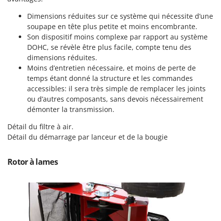
Pulvérisateurs
GRIFO
Dimensions réduites sur ce système qui nécessite d’une
Pulvérisateurs portés
GVS
soupape en tête plus petite et moins encombrante.
Son dispositif moins complexe par rapport au système
GYS
R
Rafraîchisseurs d'air par évaporation
DOHC, se révèle être plus facile, compte tenu des
dimensions réduites.
H
Rampes de chargement en aluminium
Hailo
Moins d’entretien nécessaire, et moins de perte de
Râpes à fromage électriques
temps étant donné la structure et les commandes
Helvi
accessibles: il sera très simple de remplacer les joints
Râteaux pour tracteur
Henx
ou d’autres composants, sans devois nécessairement
Remplisseuses
démonter la transmission.
HiKOKI
Robots nettoyeurs de piscine
Honda
Détail du filtre à air.
Robots Tondeuses
Détail du démarrage par lanceur et de la bougie
I
Rogneuses de souches
Idromatic
Rotor à lames
Rouleaux pour tracteur
Il-Tec
Imperia
S
Scies à os
Infaco
Scies à Ruban
Intec