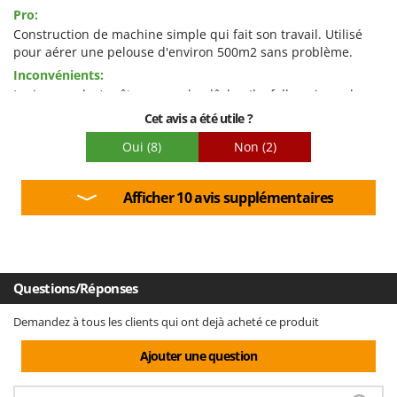
Facilité d'utilisation
Pro:
Qualité / Prix
Construction de machine simple qui fait son travail. Utilisé
pour aérer une pelouse d'environ 500m2 sans problème.
Facilité de montage
Inconvénients:
Emballage
Levier marche/arrêt avec cordon lâche. Il a fallu agir sur le
registre des câbles (déjà à la limite) pour éviter que la
Cet avis a été utile ?
machine ne s'éteigne pendant l'utilisation.
Oui
(8)
Non
(2)
Afficher 10 avis supplémentaires
Questions/Réponses
Demandez à tous les clients qui ont dejà acheté ce produit
Ajouter une question