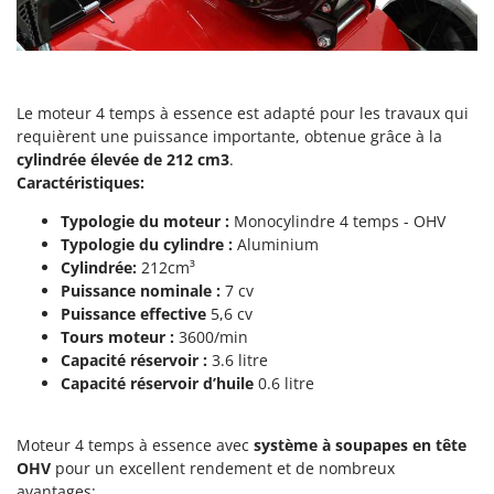
Perches Élagueuses
Francini
Pétrins à Spirale
G
Piscines
G3 Ferrari
Planteuses de pommes de terre pour tracteur
Le moteur 4 temps à essence est adapté pour les travaux qui
Gardena
requièrent une puissance importante, obtenue grâce à la
Plateaux de coupe pour tracteur
Garofalo
cylindrée élevée de 212 cm3
.
Plumeuses
GeoTech
Caractéristiques:
Pompes d'irrigation à tracteur
GeoTech Pro
Typologie du moteur :
Monocylindre 4 temps - OHV
Pompes de transfert
Typologie du cylindre :
Aluminium
Gierre
Cylindrée:
212cm³
Pompes immergées électriques
Ginko - MGM
Puissance nominale :
7 cv
Postes à souder
Gipeco
Puissance effective
5,6 cv
Poussoirs à saucisse
Tours moteur :
3600/min
Girmi
Capacité réservoir :
3.6 litre
Power Stations - Batteries - Centrales électriques portables
GRAEF
Capacité réservoir d’huile
0.6 litre
Presses à pellets
Gre
Pressoirs à fruits
Moteur 4 temps à essence avec
système à
soupapes en tête
GreenBay
Pressoirs à Raisin
OHV
pour un excellent rendement et de nombreux
Greenworks
avantages: