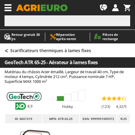
-1
Retour gratuit 30
Réparation
Pièces de
A
A
jrs
après‑vente
rechange
Abris de jardin
ABAC
<
Accessoires pour tracteurs tondeuses autoportés
AgriEuro Premium
Scarificateurs thermiques à lames fixes
Aérateurs Scarificateurs pour gazon
AgriEuro TOP-LINE
GeoTech ATR 65-25 - Aérateur à lames fixes
Arracheuses de pommes de terre pour tracteur
AGT
Matériau du châssis Acier émaillé, Largeur de travail 40 cm, Type de
Aspirateurs - Balais Électriques
Aima
moteur 4 temps, Cylindrée 212 cm³, Puissance nominale 7 HP,
Superficie MAX 1000 m²
Aspirateurs à cendres
Airmec
Aspirateurs à feuilles sur roues
AL-KO
Aspirateurs de piscine
ALA 2000
8,9
Hobby
(123)
4,32/5
Aspirateurs Multifonctions
Alce
ID
: K601319
MPN: ATR 65-25
EAN: 9999991089372
R-25
Atomiseurs agricoles pour tracteurs
Alpina
Atomiseurs pour traitements
Ama