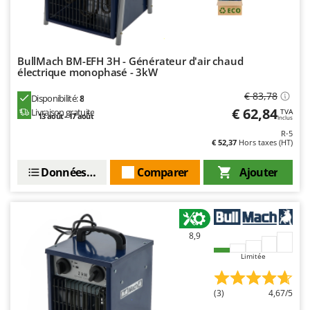
BullMach BM-EFH 3H - Générateur d'air chaud
électrique monophasé - 3kW
€ 83,78
Disponibilité:
8
€ 62,84
Livraison gratuite
TVA
13 août - 17 août
Inclus
R-5
€ 52,37
Hors taxes (HT)
Données techniques
Comparer
Ajouter
8,9
Limitée
(3)
4,67/5