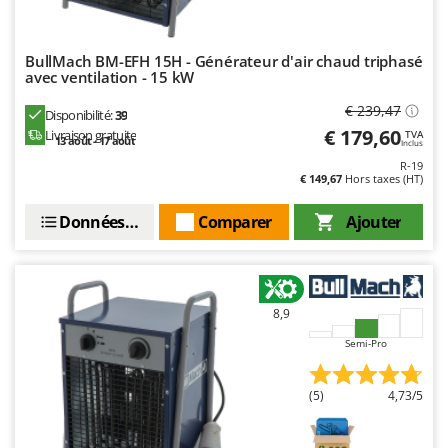
Worx
Y
BullMach BM-EFH 15H - Générateur d'air chaud triphasé
Yard Force
avec ventilation - 15 kW
Z
€ 239,47
Disponibilité:
39
Zanon
€ 179,60
Livraison gratuite
TVA
13 août - 17 août
Inclus
Zephir
R-19
€ 149,67
Hors taxes (HT)
ZGrills
Zodiac
Données techniques
Comparer
Ajouter
Zomax
8,9
Semi-Pro
(5)
4,73/5