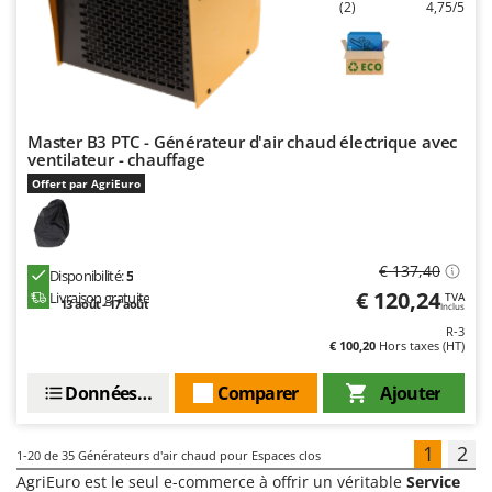
(2)
4,75/5
Master B3 PTC - Générateur d'air chaud électrique avec
ventilateur - chauffage
Offert par AgriEuro
€ 137,40
Disponibilité:
5
€ 120,24
Livraison gratuite
TVA
13 août - 17 août
Inclus
R-3
€ 100,20
Hors taxes (HT)
Données techniques
Comparer
Ajouter
1
2
1-20
de 35 Générateurs d'air chaud pour Espaces clos
AgriEuro est le seul e-commerce à offrir un véritable
Service