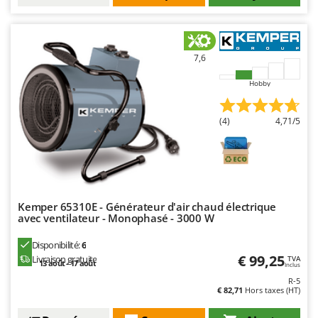
Master
Mastercook
Masterpro
7,6
McCulloch
Hobby
MCH
Michelin
(4)
4,71/5
Mille
Minox
Mockmill
More than chef
Kemper 65310E - Générateur d'air chaud électrique
avec ventilateur - Monophasé - 3000 W
MOSA
MOVA
Disponibilité:
6
€ 99,25
Livraison gratuite
TVA
Mowox
13 août - 17 août
Inclus
R-5
MTD
€ 82,71
Hors taxes (HT)