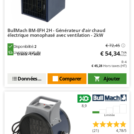
BullMach BM-EFH 2H - Générateur d'air chaud
électrique monophasé avec ventilation - 2kW
€ 72,45
Disponibilité:
2
€ 54,34
Livraison gratuite
TVA
13 août - 17 août
Inclus
R-4
€ 45,28
Hors taxes (HT)
Données techniques
Comparer
Ajouter
8,9
Limitée
(21)
4,78/5