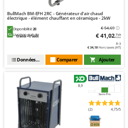
Troy-Bilt
BullMach BM-EFH 2RC - Générateur d'air chaud
U
électrique - élément chauffant en céramique - 2kW
Udor
€ 54,69
Unger
Disponibilité:
20
€ 41,02
Livraison gratuite
TVA
13 août - 17 août
Inclus
V
R-3
Verdemax
€ 34,18
Hors taxes (HT)
Vesco
Données techniques
Comparer
Ajouter
Volpi
W
Waldner
8,9
Weber
Semi-Pro
WIDU
Wiper EcoRobot
(2)
4,75/5
Wolf Garten
Wortex