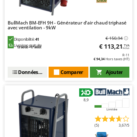
BullMach BM-EFH 9H - Générateur d'air chaud triphasé
avec ventilation - 9kW
€ 150,94
Disponibilité:
41
€ 113,21
Livraison gratuite
TVA
13 août - 17 août
Inclus
R-11
€ 94,34
Hors taxes (HT)
Données techniques
Comparer
Ajouter
8,9
Limitée
(5)
3,67/5