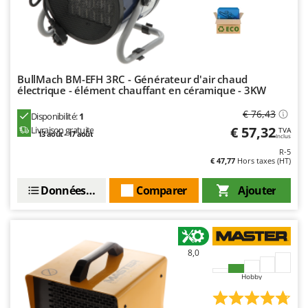
BullMach BM-EFH 3RC - Générateur d'air chaud
électrique - élément chauffant en céramique - 3KW
€ 76,43
Disponibilité:
1
€ 57,32
Livraison gratuite
TVA
13 août - 17 août
Inclus
R-5
€ 47,77
Hors taxes (HT)
Données techniques
Comparer
Ajouter
8,0
Hobby