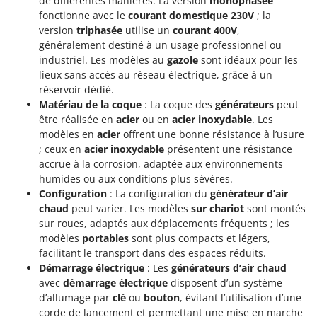
de différentes manières. La version
monophasée
fonctionne avec le
courant domestique 230V
; la
version
triphasée
utilise un
courant 400V
,
généralement destiné à un usage professionnel ou
industriel. Les modèles au
gazole
sont idéaux pour les
lieux sans accès au réseau électrique, grâce à un
réservoir dédié.
Matériau de la coque
: La coque des
générateurs
peut
être réalisée en
acier
ou en
acier inoxydable
. Les
modèles en
acier
offrent une bonne résistance à l’usure
; ceux en
acier inoxydable
présentent une résistance
accrue à la corrosion, adaptée aux environnements
humides ou aux conditions plus sévères.
Configuration
: La configuration du
générateur d’air
chaud
peut varier. Les modèles
sur chariot
sont montés
sur roues, adaptés aux déplacements fréquents ; les
modèles
portables
sont plus compacts et légers,
facilitant le transport dans des espaces réduits.
Démarrage électrique
: Les
générateurs d’air chaud
avec
démarrage électrique
disposent d’un système
d’allumage par
clé
ou
bouton
, évitant l’utilisation d’une
corde de lancement et permettant une mise en marche