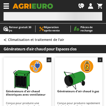
-1
Retour gratuit 30
Réparation
Pièces de
A
A
jrs
après‑vente
rechange
Abris de jardin
ABAC
<
Accessoires pour tracteurs tondeuses autoportés
AgriEuro Premium
Climatisation et traitement de l'air
Aérateurs Scarificateurs pour gazon
AgriEuro TOP-LINE
Générateurs d'air chaud pour Espaces clos
Arracheuses de pommes de terre pour tracteur
AGT
Aspirateurs - Balais Électriques
Aima
22
3
Aspirateurs à cendres
Airmec
Aspirateurs à feuilles sur roues
AL-KO
Aspirateurs de piscine
ALA 2000
Aspirateurs Multifonctions
Alce
Générateurs d'air chaud
Générateurs d'air chaud à gaz
électriques avec ventilateur
Atomiseurs agricoles pour tracteurs
Alpina
Atomiseurs pour traitements
Ama
Conçus pour produire une
Conçus pour produire rapidement