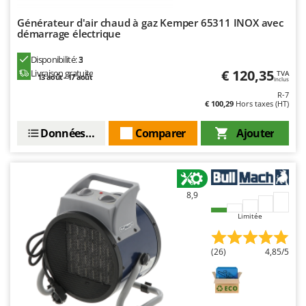
Stiga
Générateur d'air chaud à gaz Kemper 65311 INOX avec
Stocker
démarrage électrique
Sunseeker
Disponibilité:
3
€ 120,35
Livraison gratuite
TVA
T
13 août - 17 août
Inclus
Tecla
R-7
€ 100,29
Hors taxes (HT)
TecnoGen
Tellarini Pompe
Données techniques
Comparer
Ajouter
Telwin
Tenco
Tineco
8,9
Titania
Limitée
Tornado
Tre Spade
(26)
4,85/5
Trev - Abrek - TecnoVIR
Trotec