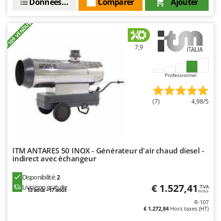
N
Données techniques
Comparer
Ajouter
New O.M.R.A.
Nilfisk
+100 VENDUS
Ninja
7,9
Novatec
Novital
Professionnel
NuAir
NuovaFac
(7)
4,98/5
O
Officine Savioli
Oliviero
ITM ANTARES 50 INOX - Générateur d'air chaud diesel -
Olix
indirect avec échangeur
OMA
Disponibilité:
2
Omas
€ 1.527,41
Livraison gratuite
TVA
13 août - 17 août
Inclus
Ompagrill
R-107
€ 1.272,84
Hors taxes (HT)
Ooni