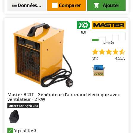
Oriental Koshin
Données techniques
Comparer
Ajouter
Outdoorchef
P
Palazzetti
8,0
Palumbo Pavi
Limitée
Partisani
Paterlini
(31)
4,55/5
Philips
Pramac
Prismafood
Master B 2IT - Générateur d'air chaud électrique avec
R
ventilateur - 2 kW
R.G.V.
Offert par AgriEuro
Rato
Reber
Redback
Disponibilité:
3