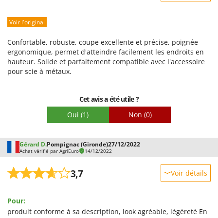
Worx
Robustesse
Voir l'original
Prestations
Y
Yard Force
Facilité d'utilisation
Confortable, robuste, coupe excellente et précise, poignée
Qualité / Prix
ergonomique, permet d'atteindre facilement les endroits en
Z
Zanon
hauteur. Solide et parfaitement compatible avec l'accessoire
Facilité de montage
pour scie à métaux.
Zephir
Emballage
ZGrills
Cet avis a été utile ?
Zodiac
Oui
(1)
Non
(0)
Zomax
Gérard D.
Pompignac (Gironde)
27/12/2022
Achat vérifié par AgriEuro
14/12/2022
3,7
Voir détails
Robustesse
Pour:
Prestations
produit conforme à sa description, look agréable, légèreté En
Facilité d'utilisation