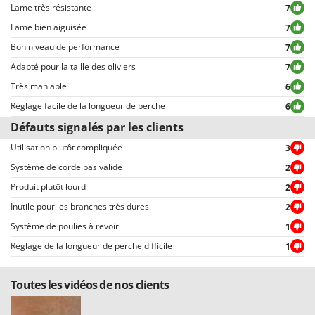
Resto Italia
exclusion ou censure, à l’exception de textes qui contiennent des
Lame très résistante
7
expressions ou mots inappropriés, ou qui ne respectent pas le traitement
Ribimex
Lame bien aiguisée
7
des données personnelles.
Bon niveau de performance
7
Ripartrak
Tous les commentaires, qu’ils soient positifs ou négatifs, peuvent être
consultés rapidement par nos visiteurs, grâce également aux filtres qui
Adapté pour la taille des oliviers
7
Ritter
permettent une sélection rapide, comme par exemple celui permettant de
Très maniable
6
River Systems
choisir entre avis positifs et négatifs.
Réglage facile de la longueur de perche
6
Robomow
Défauts signalés par les clients
Rossofuoco
Utilisation plutôt compliquée
3
Rover Pompe
Système de corde pas valide
2
Royal Food
Produit plutôt lourd
2
Ryobi
Inutile pour les branches très dures
2
S
Système de poulies à revoir
1
S.T.P.
Réglage de la longueur de perche difficile
1
Santos
Sbaraglia
Toutes les vidéos de nos clients
Schnitzer