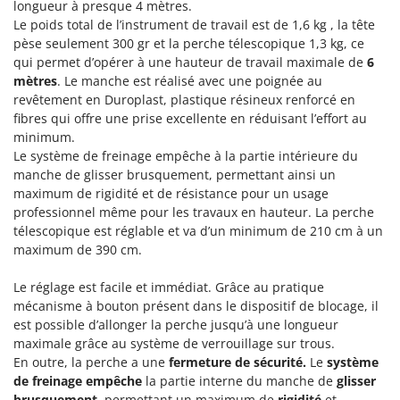
Scies alternatives à batterie
longueur à presque 4 mètres.
Intex
Le poids total de l’instrument de travail est de 1,6 kg , la tête
Scies de jardin télescopiques
Italyco
pèse seulement 300 gr et la perche télescopique 1,3 kg, ce
Sécateurs électriques à batterie
qui permet d’opérer à une hauteur de travail maximale de
6
ITM
mètres
. Le manche est réalisé avec une poignée au
Sécateurs et Échenilloirs manuels
revêtement en Duroplast, plastique résineux renforcé en
J
Sécateurs pneumatiques
fibres qui offre une prise excellente en réduisant l’effort au
JOLLY ITALIA
minimum.
Semoirs et Épandeurs d'engrais
Le système de freinage empêche à la partie intérieure du
K
Socs pour tracteur
KAAZ
manche de glisser brusquement, permettant ainsi un
Souffleurs aspirateurs pour Feuilles
maximum de rigidité et de résistance pour un usage
Karcher
professionnel même pour les travaux en hauteur. La perche
Soufreuses - Poudreuses à dos
Kasco
télescopique est réglable et va d’un minimum de 210 cm à un
Soufreuses - Poudreuses pour tracteur
maximum de 390 cm.
Kemper
Keter
T
Le réglage est facile et immédiat. Grâce au pratique
Taille-haies
KitchenAid
mécanisme à bouton présent dans le dispositif de blocage, il
Taille-haies à bras pour tracteur
est possible d’allonger la perche jusqu’à une longueur
Komo
maximale grâce au système de verrouillage sur trous.
Tarières
En outre, la perche a une
fermeture de sécurité.
Le
système
L
Tondeuses à Gazon
de freinage empêche
la partie interne du manche de
glisser
Laica
brusquement,
permettant un maximum de
rigidité
et