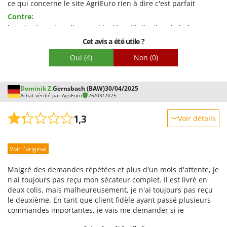
ce qui concerne le site AgriEuro rien à dire c'est parfait
Qualité / Prix
Contre:
la poignée qui coulisse mal la démultiplication de la force
Facilité de montage
insuffisante, mais bon il faudra s'y faire. Dommage pour un
Cet avis a été utile ?
Emballage
produit à ce prix élévé j'ai un doute sur la longévité ! trop de
Oui
(4)
Non
(0)
plastique/
Dominik Z.
Gernsbach (BAW)
30/04/2025
Achat vérifié par AgriEuro
26/03/2025
1,3
Voir détails
Robustesse
Voir l'original
Prestations
Facilité d'utilisation
Malgré des demandes répétées et plus d'un mois d'attente, je
Qualité / Prix
n'ai toujours pas reçu mon sécateur complet. Il est livré en
deux colis, mais malheureusement, je n'ai toujours pas reçu
Facilité de montage
le deuxième. En tant que client fidèle ayant passé plusieurs
Emballage
commandes importantes, je vais me demander si je
continuerai à faire mes achats chez Agrieuro à l'avenir. En cas