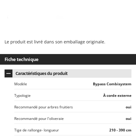
Master
Mastercook
Masterpro
McCulloch
MCH
Le produit est livré dans son emballage originale.
Michelin
Mille
Fiche technique
Minox
Caractéristiques du produit
Mockmill
Modèle
Bypass Combisystem
More than chef
MOSA
Typologie
À corde externe
MOVA
Recommandé pour arbres fruitiers
oui
Mowox
Recommandé pour l'oliveraie
oui
MTD
Tige de rallonge- longueur
210 - 390 cm