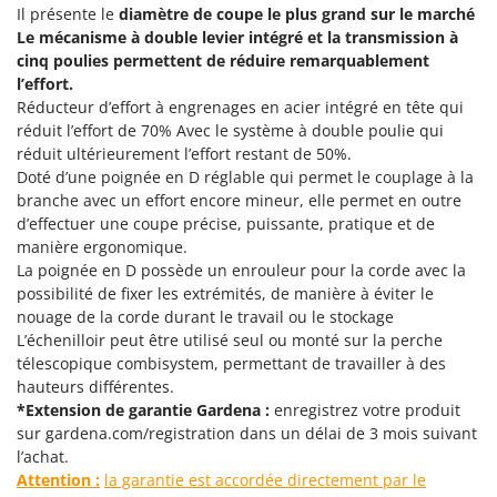
Groupes électrogènes
Il présente le
diamètre de coupe le plus grand sur le marché
E
Le mécanisme à double levier intégré et la transmission à
Gyrobroyeurs à lame pour tracteur
EcoFlow
cinq poulies permettent de réduire remarquablement
Edilmark
l’effort.
H
Réducteur d’effort à engrenages en acier intégré en tête qui
Haches - Cognées et Hachettes
Effeuno
réduit l’effort de 70% Avec le système à double poulie qui
Hachoirs à viande
Einhell
réduit ultérieurement l’effort restant de 50%.
Herses à Dents
Doté d’une poignée en D réglable qui permet le couplage à la
Elegen
branche avec un effort encore mineur, elle permet en outre
Herses Rotatives
Energy Gruppi
d’effectuer une coupe précise, puissante, pratique et de
manière ergonomique.
Enotecnica Pillan
L
La poignée en D possède un enrouleur pour la corde avec la
Lames à neige
Eschenfelder
possibilité de fixer les extrémités, de manière à éviter le
Lames niveleuses pour tracteur
EuroMech
nouage de la corde durant le travail ou le stockage
L’échenilloir peut être utilisé seul ou monté sur la perche
Lave-vitres
Eurosystems
télescopique combisystem, permettant de travailler à des
Lieuses électriques pour vignes
hauteurs différentes.
F
*Extension de garantie Gardena :
enregistrez votre produit
FAC
M
sur gardena.com/registration dans un délai de 3 mois suivant
Machines à pâtes
Fama Industrie
l’achat.
Machines de nettoyage pour panneaux photovoltaïques et surfaces vitrées
Attention :
la garantie est accordée directement par le
Famag