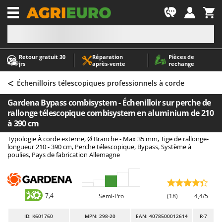
-1
Retour gratuit 30
Réparation
Pièces de
A
A
jrs
après‑vente
rechange
Abris de jardin
ABAC
<
Accessoires pour tracteurs tondeuses autoportés
AgriEuro Premium
Échenilloirs télescopiques professionnels à corde
Aérateurs Scarificateurs pour gazon
AgriEuro TOP-LINE
Gardena Bypass combisystem - Échenilloir sur perche de
Arracheuses de pommes de terre pour tracteur
AGT
rallonge télescopique combisystem en aluminium de 210
à 390 cm
Aspirateurs - Balais Électriques
Aima
Typologie À corde externe, Ø Branche - Max 35 mm, Tige de rallonge-
Aspirateurs à cendres
Airmec
longueur 210 - 390 cm, Perche télescopique, Bypass, Système à
poulies, Pays de fabrication Allemagne
Aspirateurs à feuilles sur roues
AL-KO
Aspirateurs de piscine
ALA 2000
Aspirateurs Multifonctions
Alce
7,4
Semi-Pro
(18)
4,4/5
Atomiseurs agricoles pour tracteurs
Alpina
Atomiseurs pour traitements
Ama
ID
: K601760
MPN: 298-20
EAN: 4078500012614
R-7