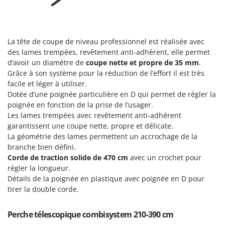
Perches Élagueuses
Francini
Pétrins à Spirale
G
Piscines
G3 Ferrari
La tête de coupe de niveau professionnel est réalisée avec
Planteuses de pommes de terre pour tracteur
des lames trempées, revêtement anti-adhérent, elle permet
Gardena
Plateaux de coupe pour tracteur
d’avoir un diamètre de
coupe nette et propre de 35 mm
.
Garofalo
Grâce à son système pour la réduction de l’effort il est très
Plumeuses
GeoTech
facile et léger à utiliser.
Pompes d'irrigation à tracteur
Dotée d’une poignée particulière en D qui permet de régler la
GeoTech Pro
poignée en fonction de la prise de l’usager.
Pompes de transfert
Gierre
Les lames trempées avec revêtement anti-adhérent
Pompes immergées électriques
garantissent une coupe nette, propre et délicate.
Ginko - MGM
La géométrie des lames permettent un accrochage de la
Postes à souder
Gipeco
branche bien défini.
Poussoirs à saucisse
Corde de traction solide de 470 cm
avec un crochet pour
Girmi
Power Stations - Batteries - Centrales électriques portables
régler la longueur.
GRAEF
Détails de la poignée en plastique avec poignée en D pour
Presses à pellets
Gre
tirer la double corde.
Pressoirs à fruits
GreenBay
Pressoirs à Raisin
Perche télescopique combisystem 210-390 cm
Greenworks