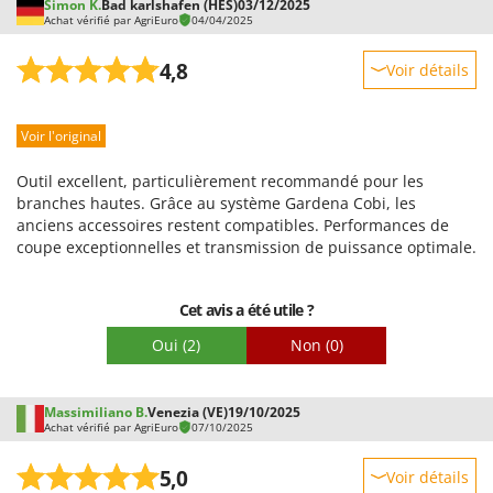
Simon K.
Bad karlshafen (HES)
03/12/2025
Troy-Bilt
Achat vérifié par AgriEuro
04/04/2025
U
4,8
Voir détails
Udor
Robustesse
Unger
Voir l'original
Prestations
V
Facilité d'utilisation
Verdemax
Outil excellent, particulièrement recommandé pour les
Qualité / Prix
branches hautes. Grâce au système Gardena Cobi, les
Vesco
anciens accessoires restent compatibles. Performances de
Facilité de montage
Volpi
coupe exceptionnelles et transmission de puissance optimale.
Emballage
W
Waldner
Cet avis a été utile ?
Weber
Oui
(2)
Non
(0)
WIDU
Wiper EcoRobot
Massimiliano B.
Venezia (VE)
19/10/2025
Achat vérifié par AgriEuro
07/10/2025
Wolf Garten
Wortex
5,0
Voir détails