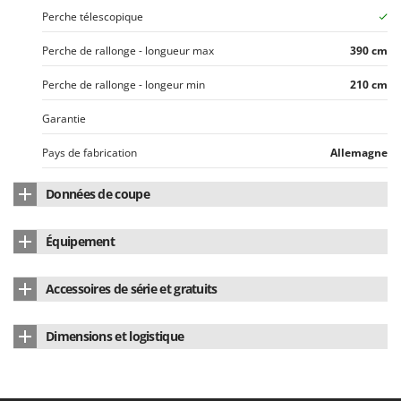
N
New O.M.R.A.
Perche télescopique
Nilfisk
Perche de rallonge - longueur max
390 cm
Ninja
Perche de rallonge - longeur min
210 cm
Novatec
Novital
Garantie
NuAir
Pays de fabrication
Allemagne
NuovaFac
Données de coupe
O
Officine Savioli
Ø Branche - Max
35 mm
Équipement
Oliviero
Type de lame
Coupe franche / lames croisantes
Tige de rallonge
télescopique
Olix
Accessoires de série et gratuits
Bypass
OMA
Perche à 1 Extension
Oui
Manuel d'utilisation
Oui
Système à poulies
Omas
Dimensions et logistique
Ompagrill
Dimensions du produit cm (L x l x H)
246 x 3 x 4
Ooni