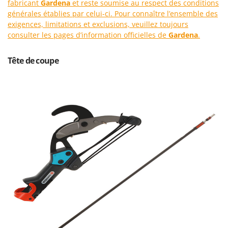
fabricant
Gardena
et reste soumise au respect des conditions
Machines pour la transformation des fruits
Famur
générales établies par celui-ci. Pour connaître l’ensemble des
Machines sous vide
FARMER
exigences, limitations et exclusions, veuillez toujours
Motobineuses
consulter les pages d’information officielles de
Gardena
.
FBC
Motoculteurs
Ferrari Group
Tête de coupe
Motofaucheuses
Ferroni
Motopompes pour irrigation
Ferrua
Moulins à céréales électriques
FIAC
Moulins à farine
FIEM
Fimar
N
Nettoyeurs et Balais à vapeur
FINI
Nettoyeurs haute pression
Fiorentini
Nettoyeurs tapis, moquettes et tapisseries
Fiskars
Flymo
P
Peignes vibreurs et Secoueurs à olives
Fontana Forni
Pelles rétros pour tracteur
Forest Master