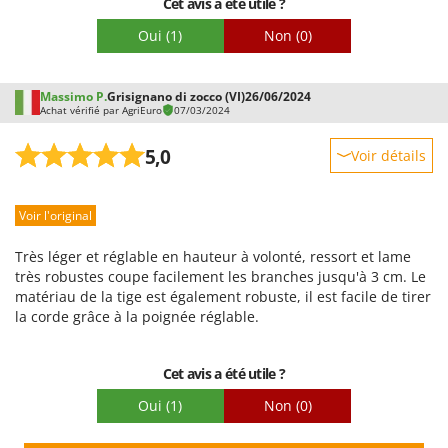
Cet avis a été utile ?
de problème, comme une livraison incomplète, la hotline
Agrieuro se cache et tente d'attendre. Quel dommage !
Oui
(1)
Non
(0)
Massimo P.
Grisignano di zocco (VI)
26/06/2024
Achat vérifié par AgriEuro
07/03/2024
5,0
Voir détails
Robustesse
Voir l'original
Prestations
Facilité d'utilisation
Très léger et réglable en hauteur à volonté, ressort et lame
Qualité / Prix
très robustes coupe facilement les branches jusqu'à 3 cm. Le
matériau de la tige est également robuste, il est facile de tirer
Facilité de montage
la corde grâce à la poignée réglable.
Emballage
Cet avis a été utile ?
Oui
(1)
Non
(0)