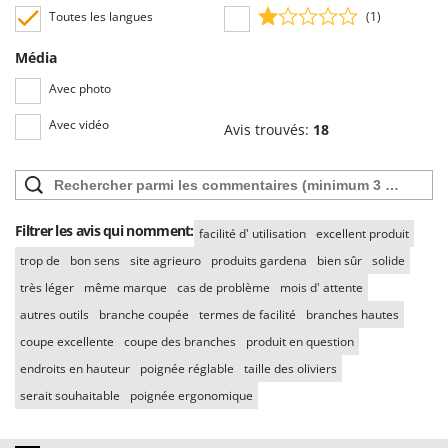
Stiga
Toutes les langues
(1)
Stocker
Média
Sunseeker
Avec photo
T
Avec vidéo
Tecla
Avis trouvés:
18
TecnoGen
Tellarini Pompe
Telwin
Filtrer les avis qui nomment:
facilité d' utilisation
excellent produit
Tenco
trop de
bon sens
site agrieuro
produits gardena
bien sûr
solide
Tineco
très léger
même marque
cas de problème
mois d' attente
Titania
autres outils
branche coupée
termes de facilité
branches hautes
Tornado
coupe excellente
coupe des branches
produit en question
Tre Spade
endroits en hauteur
poignée réglable
taille des oliviers
serait souhaitable
poignée ergonomique
Trev - Abrek - TecnoVIR
Trotec