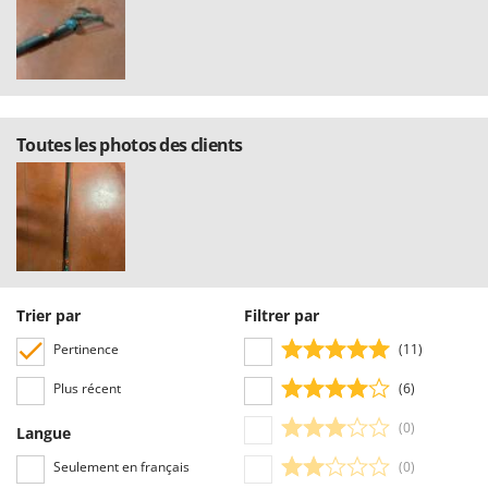
Seven Italy
Shark
Silky
Simatech
Sirman
Toutes les photos des clients
Skil
Smartwood
Smeg
Snapper
Solidur
Trier par
Filtrer par
Spice Electronics
Pertinence
(11)
Spiralmac
Plus récent
(6)
Spring Protezione
(0)
Langue
Spyro
Stanley
Seulement en français
(0)