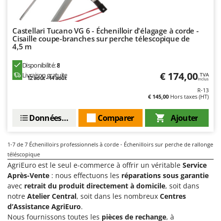
Pulvérisateurs
GRIFO
Pulvérisateurs portés
GVS
Castellari Tucano VG 6 - Échenilloir d'élagage à corde -
GYS
Cisaille coupe-branches sur perche télescopique de
R
4,5 m
Rafraîchisseurs d'air par évaporation
H
Rampes de chargement en aluminium
Disponibilité:
8
Hailo
€ 174,00
Livraison gratuite
TVA
Râpes à fromage électriques
12 août - 14 août
Inclus
Helvi
Râteaux pour tracteur
R-13
Henx
€ 145,00
Hors taxes (HT)
Remplisseuses
HiKOKI
Données techniques
Comparer
Ajouter
Robots nettoyeurs de piscine
Honda
Robots Tondeuses
1-7
de 7 Échenilloirs professionnels à corde - Échenilloirs sur perche de rallonge
I
Rogneuses de souches
Idromatic
téléscopique
Rouleaux pour tracteur
AgriEuro est le seul e-commerce à offrir un véritable
Service
Il-Tec
Après-Vente
: nous effectuons les
réparations sous garantie
Imperia
avec
retrait du produit directement à domicile
, soit dans
S
Scies à os
notre
Atelier Central
, soit dans les nombreux
Centres
Infaco
d’Assistance AgriEuro
.
Scies à Ruban
Intec
Nous fournissons toutes les
pièces de rechange
, à