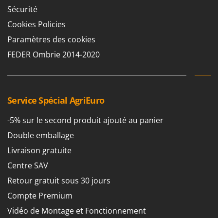
Resto Italia
Sécurité
Ribimex
Cookies Policies
Ripartrak
Paramètres des cookies
Ritter
FEDER Ombrie 2014-2020
River Systems
Robomow
Rossofuoco
Service Spécial AgriEuro
Rover Pompe
-5% sur le second produit ajouté au panier
Royal Food
Double emballage
Ryobi
Livraison gratuite
S
S.T.P.
Centre SAV
Santos
Retour gratuit sous 30 jours
Sbaraglia
Compte Premium
Schnitzer
Vidéo de Montage et Fonctionnement