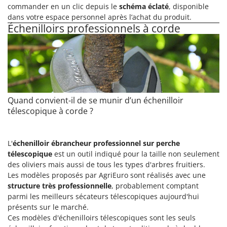
Scies alternatives à batterie
commander en un clic depuis le
schéma éclaté
, disponible
Intex
dans votre espace personnel après l’achat du produit.
Scies de jardin télescopiques
Italyco
Échenilloirs professionnels à corde
Sécateurs électriques à batterie
ITM
Sécateurs et Échenilloirs manuels
J
Sécateurs pneumatiques
JOLLY ITALIA
Semoirs et Épandeurs d'engrais
K
Socs pour tracteur
KAAZ
Quand convient-il de se munir d’un échenilloir
Souffleurs aspirateurs pour Feuilles
télescopique à corde ?
Karcher
Soufreuses - Poudreuses à dos
Kasco
Soufreuses - Poudreuses pour tracteur
Kemper
L'
échenilloir ébrancheur professionnel sur perche
télescopique
est un outil indiqué pour la taille non seulement
Keter
T
des oliviers mais aussi de tous les types d'arbres fruitiers.
Taille-haies
KitchenAid
Les modèles proposés par AgriEuro sont réalisés avec une
Taille-haies à bras pour tracteur
structure très professionnelle
, probablement comptant
Komo
parmi les meilleurs sécateurs télescopiques aujourd'hui
Tarières
présents sur le marché.
L
Tondeuses à Gazon
Laica
Ces modèles d'échenilloirs télescopiques sont les seuls