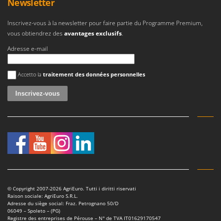
Newsletter
Troy-Bilt
Inscrivez-vous à la newsletter pour faire partie du Programme Premium,
U
Udor
vous obtiendrez des
avantages exclusifs
.
Unger
Adresse e-mail
Une erreur est survenue
V
Accetto la
traitement des données personnelles
Verdemax
Vesco
Volpi
W
Waldner
Weber
WIDU
Wiper EcoRobot
© Copyright 2007-2026 AgriEuro. Tutti i diritti riservati
Wolf Garten
Raison sociale: AgriEuro S.R.L.
Adresse du siège social: Fraz. Petrognano 50/D
Wortex
06049 – Spoleto – (PG)
Registre des entreprises de Pérouse – N° de TVA IT01629170547