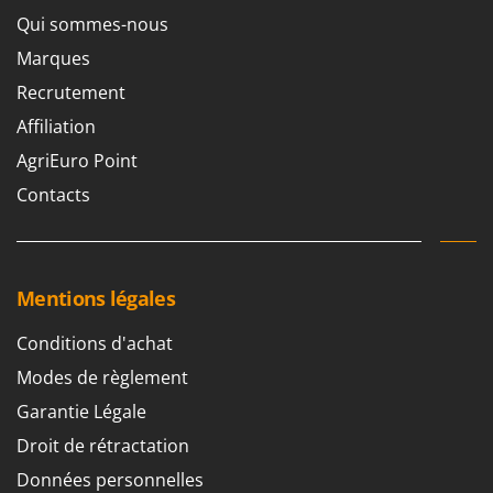
Oriental Koshin
Qui sommes-nous
Outdoorchef
Marques
Recrutement
P
Palazzetti
Affiliation
Palumbo Pavi
AgriEuro Point
Partisani
Contacts
Paterlini
Philips
Pramac
Mentions légales
Prismafood
Conditions d'achat
R
R.G.V.
Modes de règlement
Rato
Garantie Légale
Reber
Droit de rétractation
Redback
Données personnelles