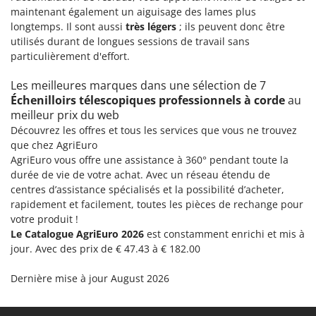
Master
maintenant également un aiguisage des lames plus
longtemps. Il sont aussi
très légers
; ils peuvent donc être
Mastercook
utilisés durant de longues sessions de travail sans
Masterpro
particulièrement d'effort.
McCulloch
Les meilleures marques dans une sélection de 7
MCH
Échenilloirs télescopiques professionnels à corde
au
Michelin
meilleur prix du web
Découvrez les offres et tous les services que vous ne trouvez
Mille
que chez AgriEuro
Minox
AgriEuro vous offre une assistance à 360° pendant toute la
durée de vie de votre achat. Avec un réseau étendu de
Mockmill
centres d’assistance spécialisés et la possibilité d’acheter,
More than chef
rapidement et facilement, toutes les pièces de rechange pour
MOSA
votre produit !
Le Catalogue AgriEuro 2026
est constamment enrichi et mis à
MOVA
jour. Avec des prix de € 47.43 à € 182.00
Mowox
Dernière mise à jour August 2026
MTD