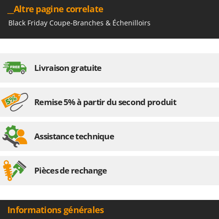
N
New O.M.R.A.
__Altre pagine correlate
Nilfisk
Black Friday Coupe-Branches & Échenilloirs
Ninja
Novatec
Novital
Livraison gratuite
NuAir
NuovaFac
Remise 5% à partir du second produit
O
Officine Savioli
Assistance technique
Oliviero
Olix
OMA
Pièces de rechange
Omas
Ompagrill
Informations générales
Ooni