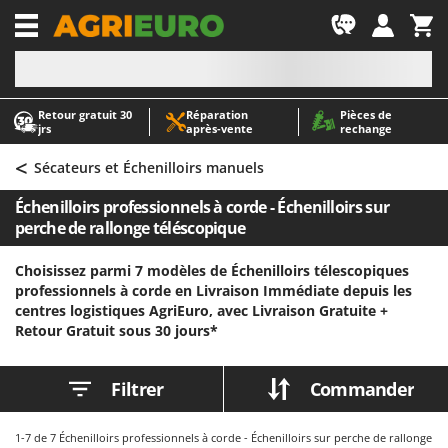
-1
Retour gratuit 30
Réparation
Pièces de
A
A
jrs
après‑vente
rechange
Abris de jardin
ABAC
<
Accessoires pour tracteurs tondeuses autoportés
AgriEuro Premium
Sécateurs et Échenilloirs manuels
Aérateurs Scarificateurs pour gazon
AgriEuro TOP-LINE
Échenilloirs professionnels à corde - Échenilloirs sur
Arracheuses de pommes de terre pour tracteur
AGT
perche de rallonge téléscopique
Aspirateurs - Balais Électriques
Aima
Choisissez parmi 7 modèles de Échenilloirs télescopiques
Aspirateurs à cendres
Airmec
professionnels à corde en Livraison Immédiate depuis les
centres logistiques AgriEuro, avec Livraison Gratuite +
Aspirateurs à feuilles sur roues
AL-KO
Retour Gratuit sous 30 jours*
Aspirateurs de piscine
ALA 2000
Aspirateurs Multifonctions
Alce
Filtrer
Commander
Atomiseurs agricoles pour tracteurs
Alpina
Atomiseurs pour traitements
Ama
1-7
de 7 Échenilloirs professionnels à corde - Échenilloirs sur perche de rallonge