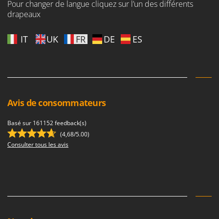
Pour changer de langue cliquez sur l’un des différents
Stiga
drapeaux
Stocker
Sunseeker
IT
UK
FR
DE
ES
T
Tecla
TecnoGen
Tellarini Pompe
Avis de consommateurs
Telwin
Tenco
Basé sur 161152 feedback(s)
(4,68/5.00)
Tineco
Consulter tous les avis
Titania
Tornado
Tre Spade
Trev - Abrek - TecnoVIR
Trotec