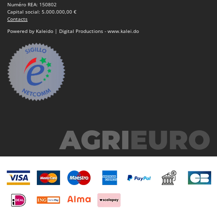
Worx
Numéro REA: 150802
Capital social: 5.000.000,00 €
Contacts
Y
Yard Force
Powered by Kaleido | Digital Productions - www.kalei.do
Z
Zanon
Zephir
ZGrills
Zodiac
Zomax