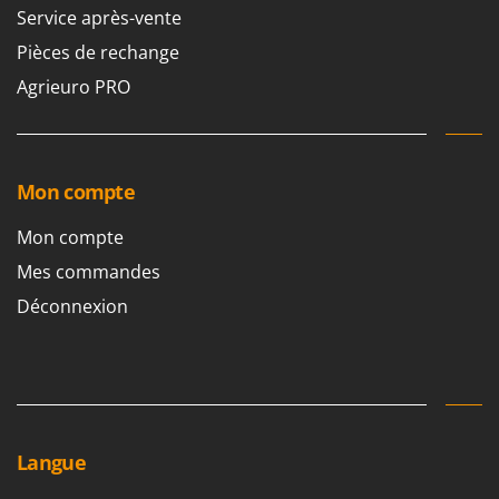
Seven Italy
Service après-vente
Shark
Pièces de rechange
Silky
Agrieuro PRO
Simatech
Sirman
Skil
Mon compte
Smartwood
Mon compte
Smeg
Mes commandes
Snapper
Déconnexion
Solidur
Spice Electronics
Spiralmac
Spring Protezione
Spyro
Langue
Stanley