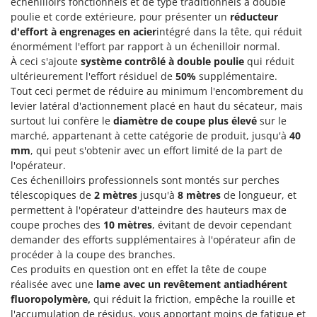
échenilloirs fonctionnels et de type traditionnels à double
Tondeuses autoportées
Lampacrescia - MGM
poulie et corde extérieure, pour présenter un
réducteur
Tondeuses débroussailleuses thermiques
Landxcape
d'effort à engrenages en acier
intégré dans la tête, qui réduit
Trancheuses
énormément l'effort par rapport à un échenilloir normal.
LAR Casalinghi
À ceci s'ajoute
système contrôlé à double poulie
qui réduit
Trancheuses de sol
Lavor
ultérieurement l'effort résiduel de
50%
supplémentaire.
Transpalettes
Tout ceci permet de réduire au minimum l'encombrement du
Linea VZ
levier latéral d'actionnement placé en haut du sécateur, mais
Treuils de débardage
Lisam
surtout lui confère le
diamètre de coupe plus élevé
sur le
Tronçonneuses
Lotusgrill
marché, appartenant à cette catégorie de produit, jusqu'à
40
mm
, qui peut s'obtenir avec un effort limité de la part de
V
l'opérateur.
M
Vêtements de Sécurité
M.A.I.BO.
Ces échenilloirs professionnels sont montés sur perches
Vibroculteurs à tracteur
télescopiques de
2 mètres
jusqu'à
8 mètres
de longueur, et
Macom
permettent à l'opérateur d'atteindre des hauteurs max de
Macte Ovens
coupe proches des
10 mètres
, évitant de devoir cependant
Makita
demander des efforts supplémentaires à l'opérateur afin de
procéder à la coupe des branches.
MAMMAMIA
Ces produits en question ont en effet la tête de coupe
Marcato
réalisée avec une
lame avec un revêtement antiadhérent
fluoropolymère,
qui réduit la friction, empêche la rouille et
Marina Systems
l'accumulation de résidus, vous apportant moins de fatigue et