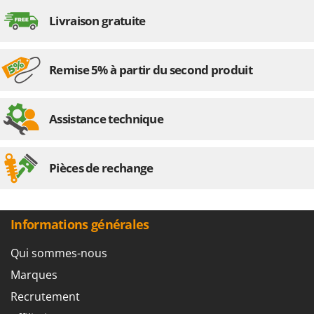
Seven Italy
Livraison gratuite
Shark
Silky
Remise 5% à partir du second produit
Simatech
Sirman
Skil
Assistance technique
Smartwood
Smeg
Pièces de rechange
Snapper
Solidur
Spice Electronics
Informations générales
Spiralmac
Qui sommes-nous
Spring Protezione
Marques
Spyro
Recrutement
Stanley