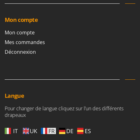
Worx
Y
Mon compte
Yard Force
Mon compte
Z
Zanon
Mes commandes
Zephir
Déconnexion
ZGrills
Zodiac
Zomax
Langue
Pour changer de langue cliquez sur l’un des différents
drapeaux
IT
UK
FR
DE
ES