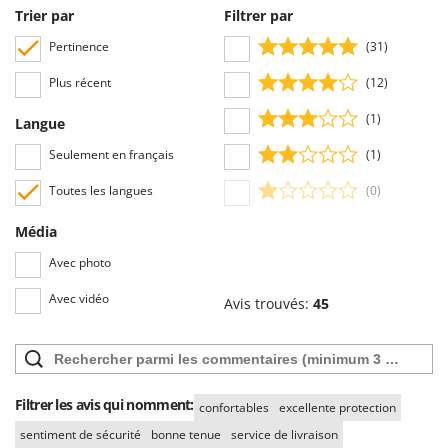
Perches Élagueuses
Trier par
Filtrer par
Francini
Pétrins à Spirale
Pertinence
(31)
G
Piscines
G3 Ferrari
Plus récent
(12)
Planteuses de pommes de terre pour tracteur
Gardena
(1)
Langue
Plateaux de coupe pour tracteur
Garofalo
Plumeuses
Seulement en français
(1)
GeoTech
Pompes d'irrigation à tracteur
Toutes les langues
(0)
GeoTech Pro
Pompes de transfert
Gierre
Média
Pompes immergées électriques
Ginko - MGM
Avec photo
Postes à souder
Gipeco
Avec vidéo
Avis trouvés:
45
Poussoirs à saucisse
Girmi
Power Stations - Batteries - Centrales électriques portables
GRAEF
Presses à pellets
Gre
Pressoirs à fruits
Filtrer les avis qui nomment:
GreenBay
confortables
excellente protection
Pressoirs à Raisin
Greenworks
sentiment de sécurité
bonne tenue
service de livraison