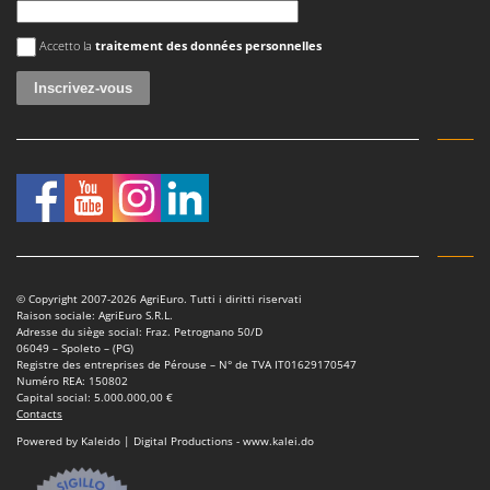
Une erreur est survenue
Accetto la
traitement des données personnelles
© Copyright 2007-2026 AgriEuro. Tutti i diritti riservati
Raison sociale: AgriEuro S.R.L.
Adresse du siège social: Fraz. Petrognano 50/D
06049 – Spoleto – (PG)
Registre des entreprises de Pérouse – N° de TVA IT01629170547
Numéro REA: 150802
Capital social: 5.000.000,00 €
Contacts
Powered by Kaleido | Digital Productions - www.kalei.do