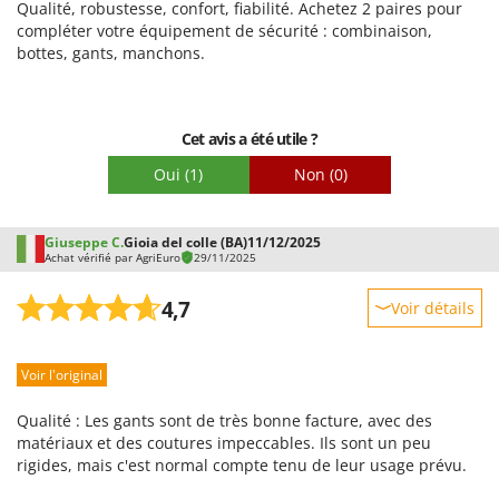
Qualité, robustesse, confort, fiabilité. Achetez 2 paires pour
Master
compléter votre équipement de sécurité : combinaison,
Mastercook
bottes, gants, manchons.
Masterpro
McCulloch
Cet avis a été utile ?
MCH
Oui
(1)
Non
(0)
Michelin
Mille
Giuseppe C.
Gioia del colle (BA)
11/12/2025
Minox
Achat vérifié par AgriEuro
29/11/2025
Mockmill
4,7
Voir détails
More than chef
Robustesse
MOSA
Voir l'original
Prestations
MOVA
Facilité d'utilisation
Mowox
Qualité : Les gants sont de très bonne facture, avec des
Qualité / Prix
matériaux et des coutures impeccables. Ils sont un peu
MTD
rigides, mais c'est normal compte tenu de leur usage prévu.
Facilité de montage