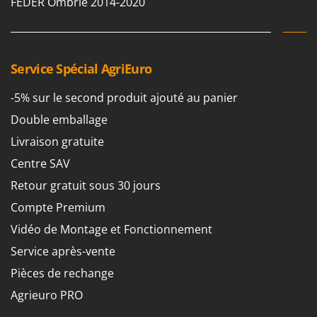
FEDER Ombrie 2014-2020
Troy-Bilt
U
Udor
Service Spécial AgriEuro
Unger
-5% sur le second produit ajouté au panier
V
Verdemax
Double emballage
Vesco
Livraison gratuite
Volpi
Centre SAV
Retour gratuit sous 30 jours
W
Waldner
Compte Premium
Weber
Vidéo de Montage et Fonctionnement
WIDU
Service après-vente
Wiper EcoRobot
Pièces de rechange
Wolf Garten
Agrieuro PRO
Wortex