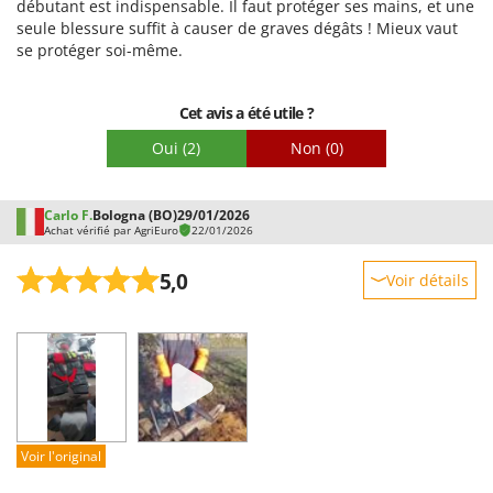
Tondeuses autoportées
débutant est indispensable. Il faut protéger ses mains, et une
Lampacrescia - MGM
seule blessure suffit à causer de graves dégâts ! Mieux vaut
Tondeuses débroussailleuses thermiques
Landxcape
se protéger soi-même.
Trancheuses
LAR Casalinghi
Trancheuses de sol
Lavor
Cet avis a été utile ?
Transpalettes
Linea VZ
Oui
(2)
Non
(0)
Treuils de débardage
Lisam
Tronçonneuses
Lotusgrill
Carlo F.
Bologna (BO)
29/01/2026
Achat vérifié par AgriEuro
22/01/2026
V
M
Vêtements de Sécurité
M.A.I.BO.
5,0
Voir détails
Vibroculteurs à tracteur
Macom
Robustesse
Macte Ovens
Prestations
Makita
Facilité d'utilisation
MAMMAMIA
Qualité / Prix
Marcato
Facilité de montage
Voir l'original
Marina Systems
Emballage