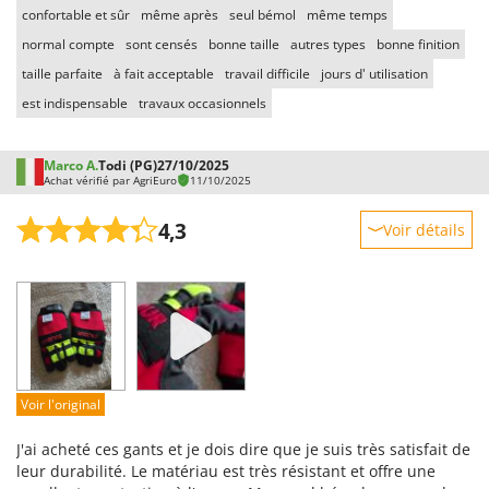
Pulvérisateurs
confortable et sûr
même après
seul bémol
même temps
GRIFO
Pulvérisateurs portés
normal compte
sont censés
bonne taille
autres types
bonne finition
GVS
taille parfaite
à fait acceptable
travail difficile
jours d' utilisation
GYS
R
Rafraîchisseurs d'air par évaporation
est indispensable
travaux occasionnels
H
Rampes de chargement en aluminium
Hailo
Marco A.
Todi (PG)
27/10/2025
Râpes à fromage électriques
Helvi
Achat vérifié par AgriEuro
11/10/2025
Râteaux pour tracteur
Henx
4,3
Voir détails
Remplisseuses
HiKOKI
Robustesse
Robots nettoyeurs de piscine
Honda
Prestations
Robots Tondeuses
I
Facilité d'utilisation
Rogneuses de souches
Idromatic
Qualité / Prix
Rouleaux pour tracteur
Il-Tec
Facilité de montage
Voir l'original
Imperia
S
Emballage
Scies à os
Infaco
J'ai acheté ces gants et je dois dire que je suis très satisfait de
Scies à Ruban
leur durabilité. Le matériau est très résistant et offre une
Intec