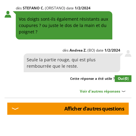
Resto Italia
dès
STEFANO
C.
(ORISTANO)
date
1/2/2024
Ribimex
Vos doigts sont-ils également résistants aux
Ripartrak
coupures ? ou juste le dos de la main et du
Ritter
poignet ?
River Systems
Robomow
dès
Andrea
Z.
(BO)
date
1/2/2024
Rossofuoco
Seule la partie rouge, qui est plus
rembourrée que le reste.
Rover Pompe
Royal Food
Oui
(0)
Cette réponse a été utile ?
Ryobi
Voir d'autres réponses
S
S.T.P.
Afficher d'autres questions
Santos
Sbaraglia
Schnitzer