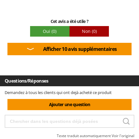
Oriental Koshin
Outdoorchef
Cet avis a été utile ?
P
Palazzetti
Oui
(0)
Non
(0)
Palumbo Pavi
Afficher 10 avis supplémentaires
Partisani
Paterlini
Philips
Pramac
Questions/Réponses
Prismafood
Demandez à tous les clients qui ont dejà acheté ce produit
R
Ajouter une question
R.G.V.
Rato
Reber
Redback
Texte traduit automatiquement
Voir l'original