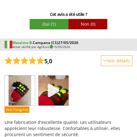
N
Emballage
New O.M.R.A.
Nilfisk
Cet avis a été utile ?
Ninja
Oui
(1)
Non
(0)
Novatec
Novital
Massimo B.
Campana (CS)
27/05/2026
Achat vérifié par AgriEuro
15/05/2026
NuAir
NuovaFac
5,0
Voir détails
Robustesse
O
Officine Savioli
Prestations
Oliviero
Facilité d'utilisation
Olix
Qualité / Prix
OMA
Facilité de montage
Voir l'original
Omas
Emballage
Ompagrill
Une fabrication d'excellente qualité. Les utilisateurs
apprécient leur robustesse. Confortables à utiliser, elles
Ooni
procurent un sentiment de sécurité.