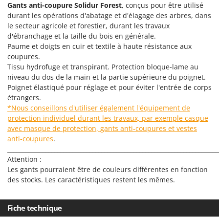
Gants anti-coupure
Solidur Forest
, conçus pour être utilisé
Comet
F
durant les opérations d'abatage et d'élagage des arbres, dans
Fendeuses à bois
Cresco
le secteur agricole et forestier, durant les travaux
Filets pour la Récolte des olives
d'ébranchage et la taille du bois en générale.
Cruccolini
Paume et doigts en cuir et textile à haute résistance aux
Filtres pour vin et huile
CTEK
coupures.
Floconneuses
Tissu hydrofuge et transpirant. Protection bloque-lame au
D
niveau du dos de la main et la partie supérieure du poignet.
Fouloirs - Égrappoirs
Dal Degan
Poignet élastiqué pour réglage et pour éviter l'entrée de corps
Fourches pour tracteur
DCG
étrangers.
*Nous conseillons d'utiliser également l'équipement de
Fours d'extérieur - intérieur pour pizza et cuisine
Deca
protection individuel durant les travaux, par exemple casque
Fours électriques
DeWalt
avec masque de protection, gants anti-coupures et vestes
Fraises à neige
anti-coupures
.
Di Martino
________________________________________________________________________
Fraises rotatives pour tracteur
Diavola Pro
Attention :
Friteuses sans huile
Diesse
Les gants pourraient être de couleurs différentes en fonction
des stocks. Les caractéristiques restent les mêmes.
Docma
G
Générateurs d'air chaud
Dominion
Fiche technique
Godets à terre basculants pour tracteur
Dreame