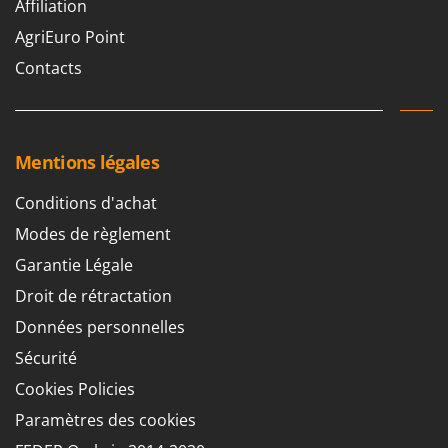
Affiliation
Stiga
AgriEuro Point
Stocker
Contacts
Sunseeker
T
Tecla
TecnoGen
Mentions légales
Tellarini Pompe
Conditions d'achat
Telwin
Modes de règlement
Tenco
Garantie Légale
Tineco
Droit de rétractation
Titania
Données personnelles
Tornado
Sécurité
Tre Spade
Cookies Policies
Trev - Abrek - TecnoVIR
Paramètres des cookies
Trotec