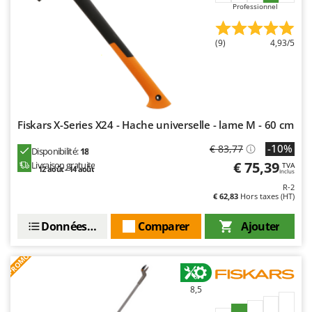
Oriental Koshin
Professionnel
Outdoorchef
(9)
4,93/5
P
Palazzetti
Palumbo Pavi
Partisani
Fiskars X-Series X24 - Hache universelle - lame M - 60 cm
Paterlini
-10%
€ 83,77
Disponibilité:
18
Philips
€ 75,39
Livraison gratuite
TVA
12 août - 14 août
Pramac
Inclus
R-2
Prismafood
€ 62,83
Hors taxes (HT)
R
Données techniques
Comparer
Ajouter
R.G.V.
Rato
PROMO
Reber
8,5
Redback