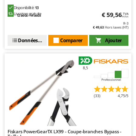
Disponibilité:
13
€ 59,56
Livraison gratuite
TVA
12 août - 14 août
Inclus
R-3
€ 49,63
Hors taxes (HT)
Données techniques
Comparer
Ajouter
8,5
Professionnel
(33)
4,75/5
Fiskars PowerGearTX LX99 - Coupe-branches Bypass -