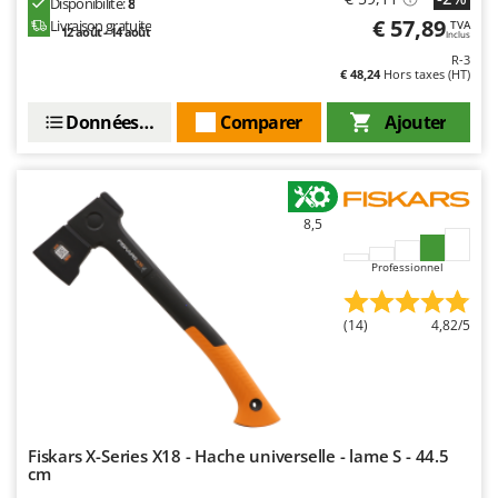
Disponibilité:
8
€ 57,89
Livraison gratuite
TVA
12 août - 14 août
Inclus
R-3
€ 48,24
Hors taxes (HT)
Données techniques
Comparer
Ajouter
8,5
Professionnel
(14)
4,82/5
Fiskars X-Series X18 - Hache universelle - lame S - 44.5
cm