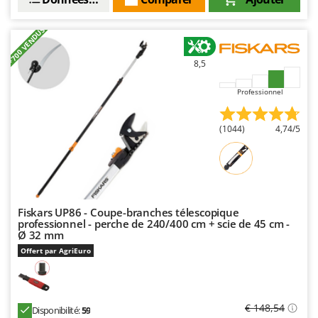
Worx
+700 VENDUS
Y
Yard Force
8,5
Z
Zanon
Professionnel
Zephir
ZGrills
(1044)
4,74/5
Zodiac
Zomax
Fiskars UP86 - Coupe-branches télescopique
professionnel - perche de 240/400 cm + scie de 45 cm -
Ø 32 mm
Offert par AgriEuro
€ 148,54
Disponibilité:
59