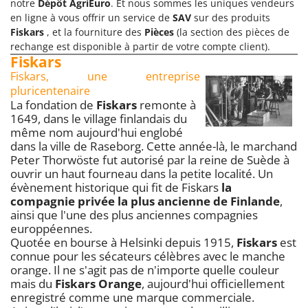
notre
Dépôt AgriEuro
. Et nous sommes les uniques vendeurs
en ligne à vous offrir un service de
SAV
sur des produits
Fiskars
, et la fourniture des
Pièces
(la section des pièces de
rechange est disponible à partir de votre compte client).
Fiskars
Fiskars, une entreprise
pluricentenaire
La fondation de
Fiskars
remonte à
1649, dans le village finlandais du
même nom aujourd'hui englobé
dans la ville de Raseborg. Cette année-là, le marchand
Peter Thorwöste fut autorisé par la reine de Suède à
ouvrir un haut fourneau dans la petite localité. Un
évènement historique qui fit de Fiskars
la
compagnie privée la plus ancienne de Finlande
,
ainsi que l'une des plus anciennes compagnies
europpéennes.
Quotée en bourse à Helsinki depuis 1915,
Fiskars
est
connue pour les sécateurs célèbres avec le manche
orange. Il ne s'agit pas de n'importe quelle couleur
mais du
Fiskars Orange
, aujourd'hui officiellement
enregistré comme une marque commerciale.