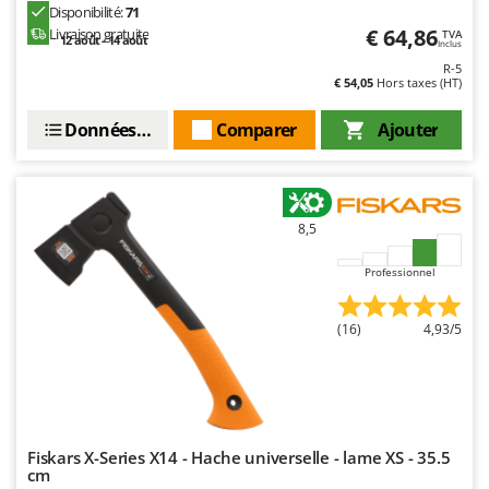
Disponibilité:
71
€ 64,86
Livraison gratuite
TVA
12 août - 14 août
Inclus
R-5
€ 54,05
Hors taxes (HT)
Données techniques
Comparer
Ajouter
8,5
Professionnel
(16)
4,93/5
Fiskars X-Series X14 - Hache universelle - lame XS - 35.5
cm