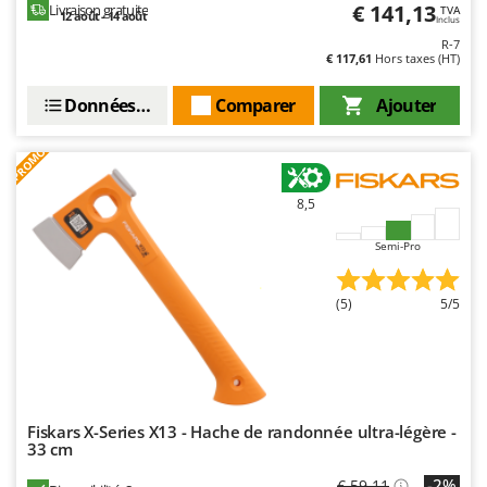
€ 141,13
Livraison gratuite
TVA
12 août - 14 août
Inclus
R-7
€ 117,61
Hors taxes (HT)
Données techniques
Comparer
Ajouter
PROMO
8,5
Semi-Pro
(5)
5/5
Fiskars X-Series X13 - Hache de randonnée ultra-légère -
33 cm
-2%
€ 59,11