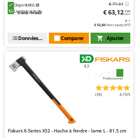
€ 71,61
Disponibilité:
23
€ 63,12
Livraison gratuite
TVA
12 août - 14 août
Inclus
R-1
€ 52,60
Hors taxes (HT)
Données techniques
Comparer
Ajouter
8,5
Professionnel
(36)
4,73/5
Fiskars X-Series X32 - Hache à fendre - lame L - 81.5 cm