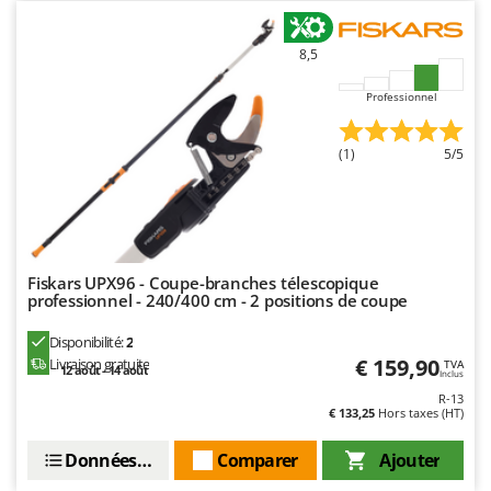
Seven Italy
Shark
8,5
Silky
Professionnel
Simatech
Sirman
(1)
5/5
Skil
Smartwood
Smeg
Snapper
Fiskars UPX96 - Coupe-branches télescopique
professionnel - 240/400 cm - 2 positions de coupe
Solidur
Spice Electronics
Disponibilité:
2
€ 159,90
Livraison gratuite
TVA
Spiralmac
12 août - 14 août
Inclus
R-13
Spring Protezione
€ 133,25
Hors taxes (HT)
Spyro
Données techniques
Comparer
Ajouter
Stanley