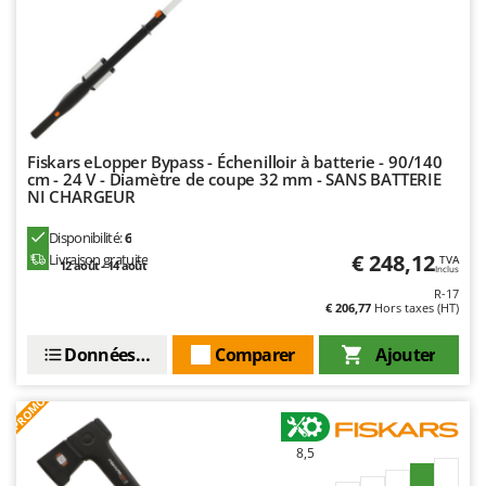
N
New O.M.R.A.
Nilfisk
Ninja
Novatec
Novital
Fiskars eLopper Bypass - Échenilloir à batterie - 90/140
NuAir
cm - 24 V - Diamètre de coupe 32 mm - SANS BATTERIE
NI CHARGEUR
NuovaFac
Disponibilité:
6
O
€ 248,12
Livraison gratuite
TVA
12 août - 14 août
Officine Savioli
Inclus
R-17
Oliviero
€ 206,77
Hors taxes (HT)
Olix
Données techniques
Comparer
Ajouter
OMA
Omas
PROMO
Ompagrill
8,5
Ooni