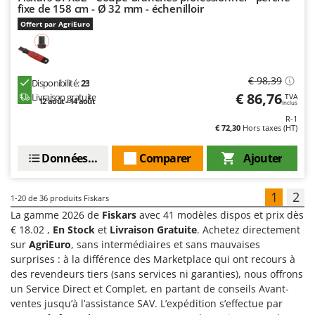
fixe de 158 cm - Ø 32 mm - échenilloir
Offert par AgriEuro
€ 98,39
Disponibilité:
23
€ 86,76
Livraison gratuite
TVA
12 août - 14 août
Inclus
R-1
€ 72,30
Hors taxes (HT)
Données techniques
Comparer
Ajouter
1
2
1-20
de 36 produits Fiskars
La gamme 2026 de
Fiskars
avec 41 modèles dispos et prix dès
€ 18.02 ,
En Stock
et
Livraison Gratuite
. Achetez directement
sur
AgriEuro
, sans intermédiaires et sans mauvaises
surprises : à la différence des Marketplace qui ont recours à
des revendeurs tiers (sans services ni garanties), nous offrons
un Service Direct et Complet, en partant de conseils Avant-
ventes jusqu’à l’assistance SAV. L’expédition s’effectue par