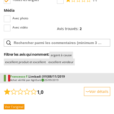
Média
Avec photo
Avec vidéo
Avis trouvés:
2
Filtrer les avis qui nomment:
argent à cause
excellent produit et excellent
excellent vendeur
Francesco F.
Limbadi (VV)
08/11/2019
Achat vérifié par AgriEuro
25/09/2019
1,0
Voir détails
Robustesse
Voir l'original
Prestations