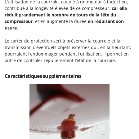
N
L'utilisation de la courroie, couplé à un moteur à induction,
New O.M.R.A.
contribue à la longévité élevée de ce compresseur,
car elle
Nilfisk
réduit grandement le nombre de tours de la tête du
compresseur
, et en augmente la durée
en réduisant son
Ninja
usure
.
Novatec
Novital
Le carter de protection sert à préserver la courroie et la
transmission d’éventuels objets externes qui, en la heurtant,
NuAir
pourraient l’endommager pendant l’utilisation. Il permet en
NuovaFac
outre de contrôler régulièrement l’état de la courroie.
O
Caractéristiques supplémentaires
Officine Savioli
Oliviero
Olix
OMA
Omas
Ompagrill
Ooni