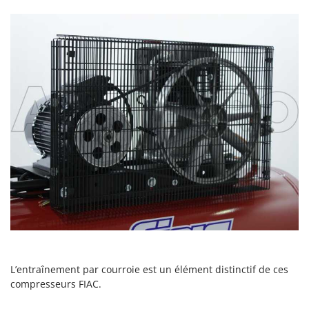
Master
Mastercook
Masterpro
McCulloch
MCH
Michelin
Mille
Minox
Mockmill
More than chef
MOSA
MOVA
Mowox
L’entraînement par courroie est un élément distinctif de ces
MTD
compresseurs FIAC.