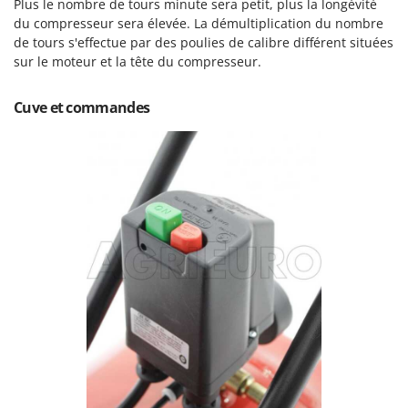
Plus le nombre de tours minute sera petit, plus la longévité
Scies alternatives à batterie
Intex
du compresseur sera élevée. La démultiplication du nombre
Scies de jardin télescopiques
Italyco
de tours s'effectue par des poulies de calibre différent situées
Sécateurs électriques à batterie
sur le moteur et la tête du compresseur.
ITM
Sécateurs et Échenilloirs manuels
Cuve et commandes
J
Sécateurs pneumatiques
JOLLY ITALIA
Semoirs et Épandeurs d'engrais
K
Socs pour tracteur
KAAZ
Souffleurs aspirateurs pour Feuilles
Karcher
Soufreuses - Poudreuses à dos
Kasco
Soufreuses - Poudreuses pour tracteur
Kemper
Keter
T
Taille-haies
KitchenAid
Taille-haies à bras pour tracteur
Komo
Tarières
L
Tondeuses à Gazon
Laica