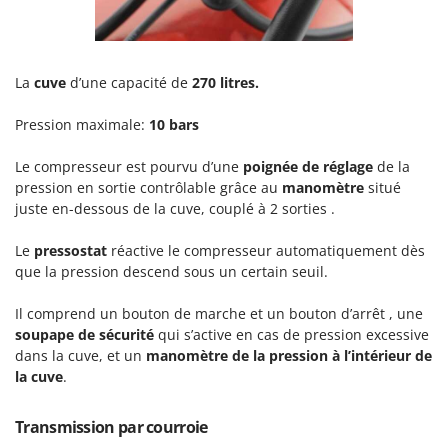
Tondeuses autoportées
Lampacrescia - MGM
Tondeuses débroussailleuses thermiques
Landxcape
Trancheuses
LAR Casalinghi
La
cuve
d’une capacité de
270 litres.
Trancheuses de sol
Lavor
Pression maximale:
10 bars
Transpalettes
Linea VZ
Treuils de débardage
Lisam
Le compresseur est pourvu d’une
poignée de réglage
de la
Tronçonneuses
pression en sortie contrôlable grâce au
manomètre
situé
Lotusgrill
juste en-dessous de la cuve, couplé à 2 sorties .
V
M
Vêtements de Sécurité
M.A.I.BO.
Le
pressostat
réactive le compresseur automatiquement dès
que la pression descend sous un certain seuil.
Vibroculteurs à tracteur
Macom
Macte Ovens
Il comprend un bouton de marche et un bouton d’arrêt , une
soupape de sécurité
qui s’active en cas de pression excessive
Makita
dans la cuve, et un
manomètre de la pression à l’intérieur de
MAMMAMIA
la cuve
.
Marcato
Transmission par courroie
Marina Systems