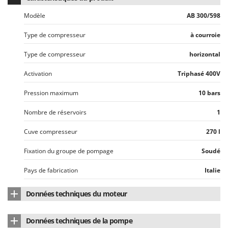
Stiga
Modèle
AB 300/598
Stocker
Type de compresseur
à courroie
Sunseeker
Type de compresseur
horizontal
T
Tecla
Activation
Triphasé 400V
TecnoGen
Pression maximum
10 bars
Tellarini Pompe
Telwin
Nombre de réservoirs
1
Tenco
Cuve compresseur
270 l
Tineco
Fixation du groupe de pompage
Soudé
Titania
Pays de fabrication
Italie
Tornado
Tre Spade
Données techniques du moteur
Trev - Abrek - TecnoVIR
Type de moteur
Électrique à induction
Trotec
Données techniques de la pompe