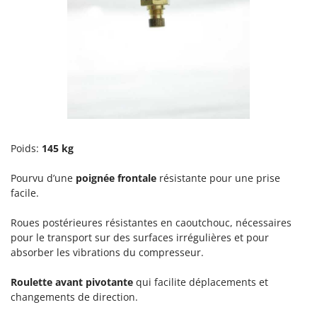
Oriental Koshin
Outdoorchef
P
Palazzetti
Palumbo Pavi
Partisani
Paterlini
Poids:
145 kg
Philips
Pramac
Pourvu d’une
poignée frontale
résistante pour une prise
facile.
Prismafood
Roues postérieures résistantes en caoutchouc, nécessaires
R
pour le transport sur des surfaces irrégulières et pour
R.G.V.
absorber les vibrations du compresseur.
Rato
Reber
Roulette avant pivotante
qui facilite déplacements et
changements de direction.
Redback