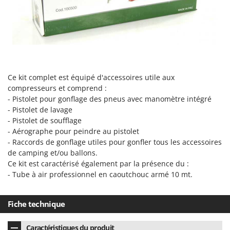
Seven Italy
Shark
Silky
Simatech
Sirman
Ce kit complet est équipé d'accessoires utile aux
Skil
compresseurs et comprend :
Smartwood
- Pistolet pour gonflage des pneus avec manomètre intégré
- Pistolet de lavage
Smeg
- Pistolet de soufflage
Snapper
- Aérographe pour peindre au pistolet
- Raccords de gonflage utiles pour gonfler tous les accessoires
Solidur
de camping et/ou ballons.
Spice Electronics
Ce kit est caractérisé également par la présence du :
Spiralmac
- Tube à air professionnel en caoutchouc armé 10 mt.
Spring Protezione
Fiche technique
Spyro
Stanley
Caractéristiques du produit