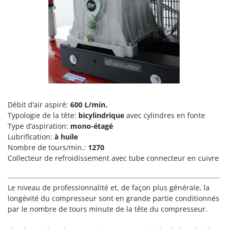
Pulvérisateurs
GRIFO
Pulvérisateurs portés
GVS
GYS
R
Rafraîchisseurs d'air par évaporation
H
Rampes de chargement en aluminium
Hailo
Râpes à fromage électriques
Helvi
Râteaux pour tracteur
Henx
Débit d’air aspiré:
600 L/min.
Remplisseuses
HiKOKI
Typologie de la tête:
bicylindrique
avec cylindres en fonte
Robots nettoyeurs de piscine
Type d’aspiration:
mono-étagé
Honda
Lubrification:
à huile
Robots Tondeuses
Nombre de tours/min.:
1270
I
Rogneuses de souches
Collecteur de refroidissement avec tube connecteur en cuivre
Idromatic
Rouleaux pour tracteur
Il-Tec
Le niveau de professionnalité et, de façon plus générale, la
Imperia
S
longévité du compresseur sont en grande partie conditionnés
Scies à os
Infaco
par le nombre de tours minute de la tête du compresseur.
Scies à Ruban
Intec