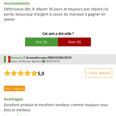
Facilité d'utilisation
Inconvénients:
Qualité / Prix
Défectueux dès le départ 30 jours et toujours pas réparé J'ai
perdu beaucoup d'argent à cause du manque à gagner en
Facilité de montage
atelier
Emballage
Cet avis a été utile ?
Oui
(3)
Non
(0)
Antonio P.
Grottaferrata (RM)
10/06/2019
Achat vérifié par AgriEuro
29/05/2019
5,0
Voir détails
Robustesse
Voir l'original
Prestations
Facilité d'utilisation
Avantages:
Qualité / Prix
Excellent produit et excellent vendeur comme toujours vous
êtes le meilleur
Facilité de montage