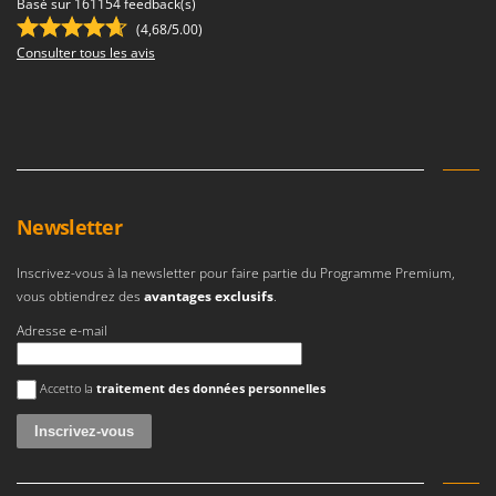
Basé sur 161154 feedback(s)
(4,68/5.00)
Consulter tous les avis
Newsletter
Inscrivez-vous à la newsletter pour faire partie du Programme Premium,
vous obtiendrez des
avantages exclusifs
.
Adresse e-mail
Une erreur est survenue
Accetto la
traitement des données personnelles