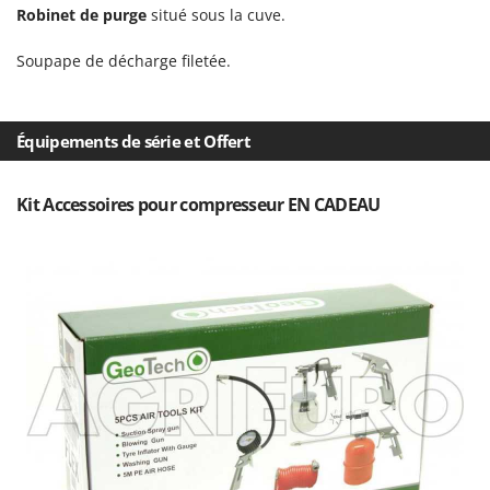
Resto Italia
Robinet de purge
situé sous la cuve.
Ribimex
Soupape de décharge filetée.
Ripartrak
Ritter
Équipements de série et Offert
River Systems
Robomow
Kit Accessoires pour compresseur EN CADEAU
Rossofuoco
Rover Pompe
Royal Food
Ryobi
S
S.T.P.
Santos
Sbaraglia
Schnitzer