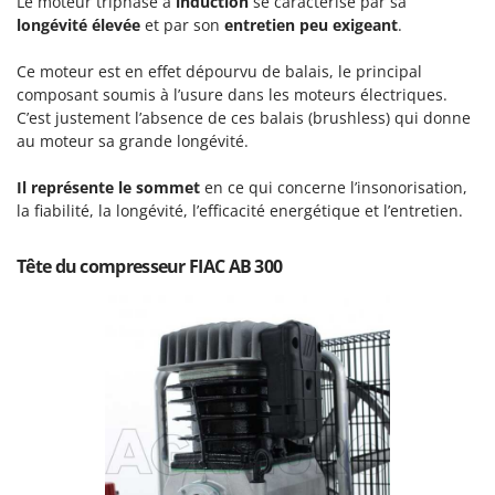
Le moteur triphasé à
induction
se caractérise par sa
Perches Élagueuses
Francini
longévité élevée
et par son
entretien peu exigeant
.
Pétrins à Spirale
G
Piscines
Ce moteur est en effet dépourvu de balais, le principal
G3 Ferrari
composant soumis à l’usure dans les moteurs électriques.
Planteuses de pommes de terre pour tracteur
Gardena
C’est justement l’absence de ces balais (brushless) qui donne
Plateaux de coupe pour tracteur
au moteur sa grande longévité.
Garofalo
Plumeuses
GeoTech
Il représente le sommet
en ce qui concerne l’insonorisation,
Pompes d'irrigation à tracteur
la fiabilité, la longévité, l’efficacité energétique et l’entretien.
GeoTech Pro
Pompes de transfert
Gierre
Tête du compresseur FIAC AB 300
Pompes immergées électriques
Ginko - MGM
Postes à souder
Gipeco
Poussoirs à saucisse
Girmi
Power Stations - Batteries - Centrales électriques portables
GRAEF
Presses à pellets
Gre
Pressoirs à fruits
GreenBay
Pressoirs à Raisin
Greenworks