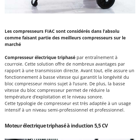
Groupes électrogènes
E
Gyrobroyeurs à lame pour tracteur
EcoFlow
Edilmark
H
Haches - Cognées et Hachettes
Les compresseurs FIAC sont considérés dans l’absolu
Effeuno
comme faisant partie des meilleurs compresseurs sur le
Hachoirs à viande
Einhell
marché
Herses à Dents
Elegen
Compresseur électrique triphasé
par entraînement à
Herses Rotatives
Energy Gruppi
courroie. Cette solution offre de nombreux avantages par
Enotecnica Pillan
rapport à une transmission directe. Avant tout, elle assure un
L
fonctionnement à basse vitesse qui garantit la longévité du
Lames à neige
Eschenfelder
bloc compresseur moins sujet à l’usure. De plus, la basse
Lames niveleuses pour tracteur
EuroMech
vitesse du bloc compresseur permet de réduire la
Lave-vitres
température d’exploitation et le niveau sonore.
Eurosystems
Cette typologie de compresseur est très adaptée à un usage
Lieuses électriques pour vignes
intensif à un niveau semi-professionnel et professionnel.
F
FAC
M
Machines à pâtes
Moteur électrique triphasé à induction 5,5 CV
Fama Industrie
Machines de nettoyage pour panneaux photovoltaïques et surfaces vitrées
Famag