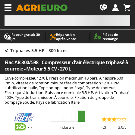
-1
Retour gratuit 30
Réparation
Pièces de
A
A
jrs
après‑vente
rechange
Abris de jardin
ABAC
<
Accessoires pour tracteurs tondeuses autoportés
AgriEuro Premium
Triphasés 5.5 HP - 300 litres
Aérateurs Scarificateurs pour gazon
AgriEuro TOP-LINE
Fiac AB 300/598 - Compresseur d'air électrique triphasé à
Arracheuses de pommes de terre pour tracteur
AGT
courroie - Moteur 5.5 CV - 270 L
Aspirateurs - Balais Électriques
Aima
Cuve compresseur 270 l, Pression maximum 10 bars, Air aspiré 600
l/min, Vitesse de rotation minute tête de compression 1270 RPM,
Aspirateurs à cendres
Airmec
Lubrification huile, Type pompe mono-étagé, Type de moteur
Électrique à induction, Puissance nominale 5,5 HP, Activation Triphasé
Aspirateurs à feuilles sur roues
AL-KO
400V, Type de transmission À courroie, Fixation du groupe de
pompage Soudé, Pays de fabrication Italie
Aspirateurs de piscine
ALA 2000
Aspirateurs Multifonctions
Alce
Atomiseurs agricoles pour tracteurs
Alpina
7,2
Industriel
(2)
3,0/5
Atomiseurs pour traitements
Ama