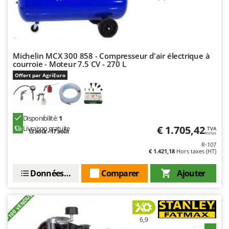
Michelin MCX 300 858 - Compresseur d'air électrique à
courroie - Moteur 7.5 CV - 270 L
Offert par AgriEuro
Disponibilité:
1
€ 1.705,42
Livraison gratuite
TVA
13 août - 17 août
Inclus
R-107
€ 1.421,18
Hors taxes (HT)
Données techniques
Comparer
Ajouter
+100 VENDUS
6,9