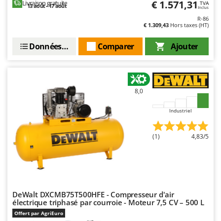
€ 1.571,31
Livraison gratuite
TVA
Stiga
13 août - 17 août
Inclus
R-86
Stocker
€ 1.309,43
Hors taxes (HT)
Sunseeker
Données techniques
Comparer
Ajouter
T
Tecla
TecnoGen
8,0
Tellarini Pompe
Telwin
Industriel
Tenco
(1)
4,83/5
Tineco
Titania
Tornado
Tre Spade
DeWalt DXCMB75T500HFE - Compresseur d'air
Trev - Abrek - TecnoVIR
électrique triphasé par courroie - Moteur 7,5 CV – 500 L
Trotec
Offert par AgriEuro