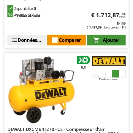
Disponibilité:
5
€ 1.712,87
Livraison gratuite
TVA
13 août - 17 août
Inclus
R-109
€ 1.427,39
Hors taxes (HT)
Données techniques
Comparer
Ajouter
8,0
Professionnel
DEWALT DXCMB4T270HCE - Compresseur d'air