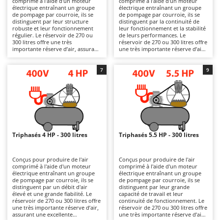
comprimé à l'aide d'un moteur
comprimé à l'aide d'un moteur
Autolaveuses
Ambrogio Robot
électrique entraînant un groupe
électrique entraînant un groupe
de pompage par courroie, ils se
de pompage par courroie, ils se
Autres produits
Annovi Reverberi
distinguent par leur structure
distinguent par la continuité de
robuste et leur fonctionnement
leur fonctionnement et la stabilité
régulier. Le réservoir de 270 ou
de leurs performances. Le
ANTHBOT
300 litres offre une très
réservoir de 270 ou 300 litres offre
B
importante réserve d’air, assurant
une très importante réserve d’air,
Balayeuses
Archman
une grande autonomie de
améliorant l’autonomie de
fonctionnement et une pression
fonctionnement et assurant une
Bancs de scie pour le bois - Scies à bûches
Arco
stable, même lors d’utilisations
pression stable, même lors de
7
9
prolongées ; la puissance de 3 CV
cycles de travail continus ; la
Barbecues
Ardes
permet de répondre efficacement
puissance de 3 CV permet de
aux principales applications
répondre aux applications
Bennes pour tracteur
Argo
professionnelles. La transmission
professionnelles régulières. La
par courroie permet d'utiliser un
transmission par courroie permet
Brosses pour sols extérieurs
Ariete
groupe de pompage plus grand
d'utiliser un groupe de pompage
que sur les systèmes coaxiaux à
plus grand que sur les
Brouettes à moteur
Artus
entraînement direct, garantissant
compresseurs coaxiaux à
une production d’air plus élevée.
entraînement direct, garantissant
Triphasés 4 HP - 300 litres
Triphasés 5.5 HP - 300 litres
Broyeurs à axe horizontal pour tracteur
Destinés à un usage professionnel,
une production d’air plus élevée
Attila
ils conviennent aux utilisations
ainsi qu’une meilleure fiabilité et
intensives, telles que les travaux
une plus grande continuité de
Broyeurs de branches et végétaux
Ausonia
de peinture, l’alimentation d’outils
fonctionnement. L’alimentation
Conçus pour produire de l'air
Conçus pour produire de l'air
pneumatiques, le soufflage
triphasée garantit une plus grande
comprimé à l'aide d'un moteur
comprimé à l'aide d'un moteur
Butteurs pour tracteur
Awelco
prolongé et les opérations
stabilité électrique et un
électrique entraînant un groupe
électrique entraînant un groupe
répétitives dans les garages et les
rendement constant. Destinés à
de pompage par courroie, ils se
de pompage par courroie, ils se
ateliers artisanaux bien équipés.
un usage professionnel, ils
distinguent par un débit d'air
distinguent par leur grande
C
B
Ils nécessitent le nettoyage du
conviennent aux utilisations
élevé et une grande fiabilité. Le
capacité de travail et leur
Chargeurs de batterie - Démarreurs
Baesso
filtre à air et des prises d’air, la
intensives, telles que les travaux
réservoir de 270 ou 300 litres offre
continuité de fonctionnement. Le
purge périodique des condensats
de peinture, l’alimentation d’outils
une très importante réserve d’air,
réservoir de 270 ou 300 litres offre
Charrues pour tracteur
Bahco
du réservoir ainsi que des
pneumatiques, le soufflage
assurant une excellente
une très importante réserve d’air,