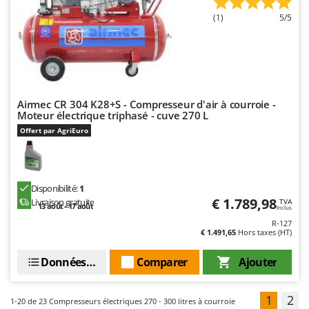
(1)
5/5
Airmec CR 304 K28+S - Compresseur d'air à courroie -
Moteur électrique triphasé - cuve 270 L
Offert par AgriEuro
Disponibilité:
1
€ 1.789,98
Livraison gratuite
TVA
13 août - 17 août
Inclus
R-127
€ 1.491,65
Hors taxes (HT)
Données techniques
Comparer
Ajouter
1
2
1-20
de 23 Compresseurs électriques 270 - 300 litres à courroie