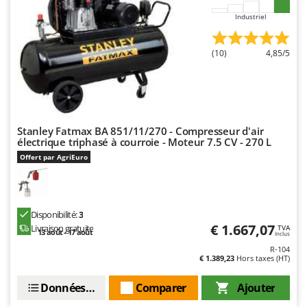
Industriel
(10)
4,85/5
Stanley Fatmax BA 851/11/270 - Compresseur d'air
électrique triphasé à courroie - Moteur 7.5 CV - 270 L
Offert par AgriEuro
Disponibilité:
3
€ 1.667,07
Livraison gratuite
TVA
13 août - 17 août
Inclus
R-104
€ 1.389,23
Hors taxes (HT)
Données techniques
Comparer
Ajouter