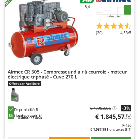
Resto Italia
8,4
Ribimex
Industriel
Ripartrak
Ritter
(20)
4,53/5
River Systems
Robomow
Rossofuoco
Rover Pompe
Airmec CR 305 - Compresseur d'air à courroie - moteur
électrique triphasé - Cuve 270 L
Royal Food
Offert par AgriEuro
Ryobi
S
S.T.P.
-3%
€ 1.902,65
Disponibilité:
3
Santos
€ 1.845,57
Livraison gratuite
TVA
13 août - 17 août
Inclus
Sbaraglia
R-126
€ 1.537,98
Hors taxes (HT)
Schnitzer