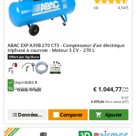
Oriental Koshin
(4)
4,54/5
Outdoorchef
P
Palazzetti
Palumbo Pavi
ABAC EXP A39B 270 CT3 - Compresseur d'air électrique
Partisani
triphasé à courroie - Moteur 3 CV – 270 L
Paterlini
Offert par AgriEuro
Philips
Pramac
Disponibilité:
5
Prismafood
€ 1.044,77
Livraison gratuite
TVA
13 août - 17 août
Inclus
R
R-67
R.G.V.
€ 870,64
Hors taxes (HT)
Rato
Données techniques
Comparer
Ajouter
Reber
PROMO
+100 VENDUS
Redback