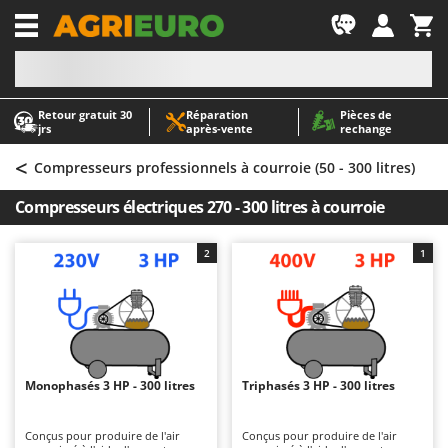
-1
Retour gratuit 30
Réparation
Pièces de
A
A
jrs
après‑vente
rechange
Abris de jardin
ABAC
<
Accessoires pour tracteurs tondeuses autoportés
AgriEuro Premium
Compresseurs professionnels à courroie (50 - 300 litres)
Aérateurs Scarificateurs pour gazon
AgriEuro TOP-LINE
Compresseurs électriques 270 - 300 litres à courroie
Arracheuses de pommes de terre pour tracteur
AGT
Aspirateurs - Balais Électriques
Aima
2
1
Aspirateurs à cendres
Airmec
Aspirateurs à feuilles sur roues
AL-KO
Aspirateurs de piscine
ALA 2000
Aspirateurs Multifonctions
Alce
Monophasés 3 HP - 300 litres
Triphasés 3 HP - 300 litres
Atomiseurs agricoles pour tracteurs
Alpina
Atomiseurs pour traitements
Ama
Conçus pour produire de l'air
Conçus pour produire de l'air