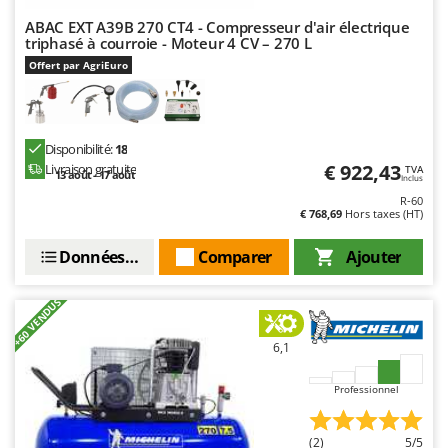
Worx
ABAC EXT A39B 270 CT4 - Compresseur d'air électrique
triphasé à courroie - Moteur 4 CV – 270 L
Y
Yard Force
Offert par AgriEuro
Z
Zanon
Disponibilité:
18
Zephir
€ 922,43
Livraison gratuite
TVA
13 août - 17 août
Inclus
ZGrills
R-60
Zodiac
€ 768,69
Hors taxes (HT)
Zomax
Données techniques
Comparer
Ajouter
+60 VENDUS
6,1
Professionnel
(2)
5/5