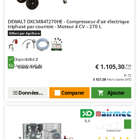
DEWALT DXCMB4T270HE - Compresseur d'air électrique
triphasé par courroie - Moteur 4 CV – 270 L
Offert par AgriEuro
Disponibilité:
2
€ 1.105,30
Livraison gratuite
TVA
13 août - 17 août
Inclus
R-72
€ 921,08
Hors taxes (HT)
Données techniques
Comparer
Ajouter
8,4
Industriel