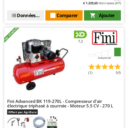
€ 1.229,65
Hors taxes (HT)
Données techniques
Comparer
Ajouter
+60 VENDUS
7,3
Industriel
(1)
5/5
Fini Advanced BK 119-270L - Compresseur d'air
électrique triphasé à courroie - Moteur 5.5 CV - 270 L
Offert par AgriEuro