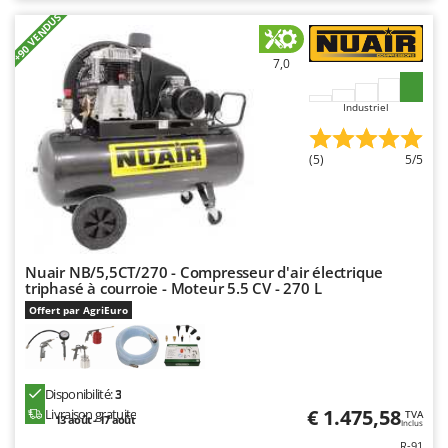
+90 VENDUS
7,0
Industriel
(5)
5/5
Nuair NB/5,5CT/270 - Compresseur d'air électrique
triphasé à courroie - Moteur 5.5 CV - 270 L
Offert par AgriEuro
Disponibilité:
3
€ 1.475,58
Livraison gratuite
TVA
13 août - 17 août
Inclus
R-91