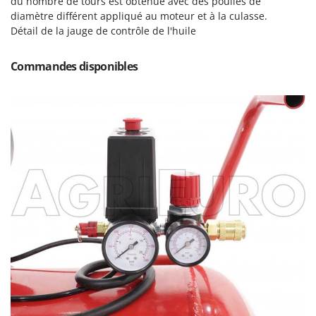
du nombre de tours est obtenue avec des poulies de
Master
diamètre différent appliqué au moteur et à la culasse.
Mastercook
Détail de la jauge de contrôle de l'huile
Masterpro
Commandes disponibles
McCulloch
MCH
Michelin
Mille
Minox
Mockmill
More than chef
MOSA
MOVA
Mowox
MTD