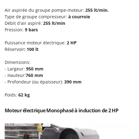
Perches Élagueuses
Francini
Air aspirée du groupe pompe-moteur:
255 lt/min.
Pétrins à Spirale
Type de groupe compresseur:
à courroie
G
Piscines
G3 Ferrari
Débit d'air aspiré:
255
lt/min
Planteuses de pommes de terre pour tracteur
Pression:
9 bars
Gardena
Plateaux de coupe pour tracteur
Garofalo
Puissance moteur électrique:
2 HP
Plumeuses
Réservoir
: 100 lt
GeoTech
Pompes d'irrigation à tracteur
GeoTech Pro
Dimensions:
Pompes de transfert
- Largeur:
950 mm
Gierre
- Hauteur:
760 mm
Pompes immergées électriques
Ginko - MGM
- Profondeur (ou épaisseur):
390 mm
Postes à souder
Gipeco
Poussoirs à saucisse
Poids:
62 kg
Girmi
Power Stations - Batteries - Centrales électriques portables
GRAEF
Moteur électrique Monophasé à induction de 2 HP
Presses à pellets
Gre
Pressoirs à fruits
GreenBay
Pressoirs à Raisin
Greenworks