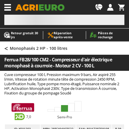
-1
Retour gratuit 30
Réparation
Pièces de
A
A
jrs
après‑vente
rechange
Abris de jardin
ABAC
<
Accessoires pour tracteurs tondeuses autoportés
AgriEuro Premium
Monophasés 2 HP - 100 litres
Aérateurs Scarificateurs pour gazon
AgriEuro TOP-LINE
Ferrua FB28/100 CM2 - Compresseur d'air électrique
Arracheuses de pommes de terre pour tracteur
AGT
monophasé à courroie - Moteur 2 CV - 100 L
Aspirateurs - Balais Électriques
Aima
Cuve compresseur 100 l, Pression maximum 9 bars, Air aspiré 255
l/min, Vitesse de rotation minute tête de compression 2450 RPM,
Aspirateurs à cendres
Airmec
Lubrification huile, Type pompe mono-étagé, Puissance nominale 2
HP, Activation Monophasé 230V, Type de transmission À courroie,
Aspirateurs à feuilles sur roues
AL-KO
Fixation du groupe de pompage Soudé
Aspirateurs de piscine
ALA 2000
Aspirateurs Multifonctions
Alce
Atomiseurs agricoles pour tracteurs
Alpina
7,0
Semi-Pro
Atomiseurs pour traitements
Ama
ID
: K501203
MPN: 28FC404XCE522
EAN: 8016738758108
R-39