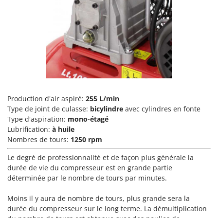
Tondeuses autoportées
Lampacrescia - MGM
Tondeuses débroussailleuses thermiques
Landxcape
Trancheuses
LAR Casalinghi
Trancheuses de sol
Lavor
Transpalettes
Linea VZ
Treuils de débardage
Lisam
Tronçonneuses
Lotusgrill
Production d'air aspiré:
255 L/min
Type de joint de culasse:
bicylindre
avec cylindres en fonte
V
M
Vêtements de Sécurité
Type d'aspiration:
mono-étagé
M.A.I.BO.
Lubrification:
à huile
Vibroculteurs à tracteur
Macom
Nombres de tours:
1250 rpm
Macte Ovens
Le degré de professionnalité et de façon plus générale la
Makita
durée de vie du compresseur est en grande partie
déterminée par le nombre de tours par minutes.
MAMMAMIA
Marcato
Moins il y aura de nombre de tours, plus grande sera la
durée du compresseur sur le long terme. La démultiplication
Marina Systems