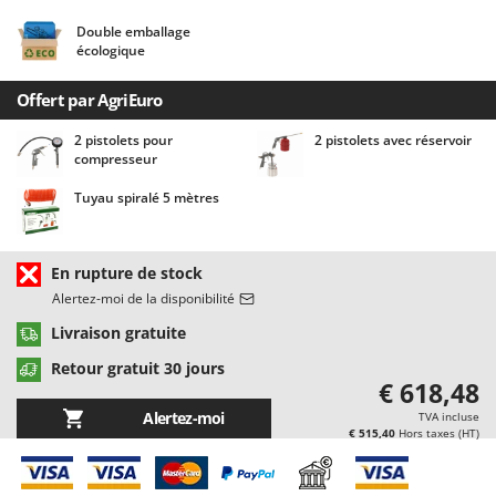
Chaudrons électriques pour polenta
Barbieri
Double emballage
Cisailles à gazon à batterie
Batavia
écologique
Cisailles taille-haies manuelles
Benassi
Offert par AgriEuro
Climatiseurs
Beper
2 pistolets pour
2 pistolets avec réservoir
Compresseurs d'air électriques
Berkel
compresseur
Compresseurs pour la récolte des olives et la taille
Bernardi
Tuyau spiralé 5 mètres
Coupe-bordures - Trimmers
Bertolini Pumps
Coupe-branches
Besser Vacuum
En rupture de stock
Couveuses à œufs
Bestway
Alertez-moi de la disponibilité
Cultivateurs Tiller à ressorts - Extirpateurs
Beta tools
Livraison gratuite
Bissell
D
Retour gratuit 30 jours
Débroussailleuses
Black & Decker
€ 618,48
Décompacteurs agricoles
BlackStone
Alertez-moi
TVA incluse
€ 515,40
Hors taxes (HT)
Découpeurs plasma
Blue Bird
Déplaqueuses de gazon
Bomet