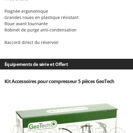
Seven Italy
Poignée ergonomique
Shark
Grandes roues en plastique résistant
Silky
Roue avant tournante
Simatech
Robinet de purge anti-condensation
Sirman
Raccord direct du réservoir
Skil
Smartwood
Équipements de série et Offert
Smeg
Snapper
Kit Accessoires pour compresseur 5 pièces GeoTech
Solidur
Spice Electronics
Spiralmac
Spring Protezione
Spyro
Stanley