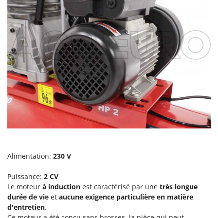
Pulvérisateurs
GRIFO
Pulvérisateurs portés
GVS
GYS
R
Rafraîchisseurs d'air par évaporation
H
Rampes de chargement en aluminium
Hailo
Râpes à fromage électriques
Helvi
Râteaux pour tracteur
Henx
Remplisseuses
HiKOKI
Robots nettoyeurs de piscine
Honda
Robots Tondeuses
I
Rogneuses de souches
Idromatic
Alimentation:
230 V
Rouleaux pour tracteur
Il-Tec
Puissance:
2
CV
Imperia
S
Le moteur
à induction
est caractérisé par une
très longue
Scies à os
Infaco
durée de vie
et
aucune exigence particulière en matière
Scies à Ruban
d'entretien
.
Intec
Ce moteur a été conçu sans brosses, la pièce qui peut