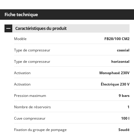
Worx
Fiche technique
Y
Yard Force
Caractéristiques du produit
Z
Zanon
Modèle
FB28/100 CM2
Zephir
Type de compresseur
coaxial
ZGrills
Type de compresseur
horizontal
Zodiac
Zomax
Activation
Monophasé 230V
Activation
Électrique 230 V
Pression maximum
9 bars
Nombre de réservoirs
1
Cuve compresseur
100 l
Fixation du groupe de pompage
Soudé