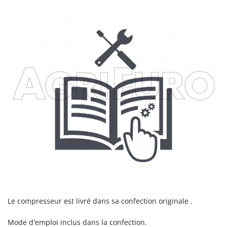
Troy-Bilt
U
Udor
Unger
V
Verdemax
Vesco
Volpi
W
Waldner
Weber
WIDU
Wiper EcoRobot
Wolf Garten
Le compresseur est livré dans sa confection originale .
Wortex
Mode d'emploi inclus dans la confection.