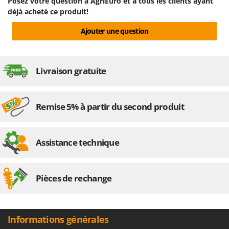
Posez votre question à AgriEuro et à tous les clients ayant
déjà acheté ce produit!
Dimensions emballage(s) original cm (L x l x H)
95x39x76 cm
Ajouter une question
Poids emballage compris
62 Kg
Déchargement par hayon élévateur hydraulique
Non
Livraison gratuite
Temps de montage
5 minutes
Remise 5% à partir du second produit
Assistance technique
Pièces de rechange
Informations générales