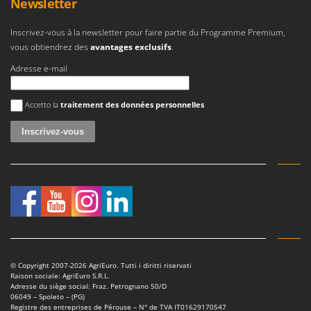
Newsletter
Inscrivez-vous à la newsletter pour faire partie du Programme Premium,
vous obtiendrez des
avantages exclusifs
.
Adresse e-mail
Une erreur est survenue
Accetto la
traitement des données personnelles
© Copyright 2007-2026 AgriEuro. Tutti i diritti riservati
Raison sociale: AgriEuro S.R.L.
Adresse du siège social: Fraz. Petrognano 50/D
06049 – Spoleto – (PG)
Registre des entreprises de Pérouse – N° de TVA IT01629170547