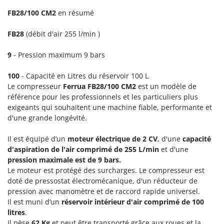
Groupes électrogènes
FB28/100 CM2
en résumé
E
Gyrobroyeurs à lame pour tracteur
EcoFlow
FB28
(débit d'air 255 l/min )
Edilmark
H
Haches - Cognées et Hachettes
Effeuno
9
- Pression maximum 9 bars
Hachoirs à viande
Einhell
100
- Capacité en Litres du réservoir 100 L
Herses à Dents
Elegen
Le compresseur
Ferrua
FB28/100 CM2
est un modèle de
Herses Rotatives
référence pour les professionnels et les particuliers plus
Energy Gruppi
exigeants qui souhaitent une machine fiable, performante et
Enotecnica Pillan
L
d'une grande longévité.
Lames à neige
Eschenfelder
Lames niveleuses pour tracteur
Il est équipé d’un
moteur électrique de 2 CV
, d'une
capacité
EuroMech
d'aspiration de l'air comprimé de 255 L/min
et d'une
Lave-vitres
Eurosystems
pression maximale est de 9 bars.
Lieuses électriques pour vignes
Le moteur est protégé des surcharges. Le compresseur est
F
doté de pressostat électromécanique, d'un réducteur de
FAC
M
pression avec manomètre et de raccord rapide universel.
Machines à pâtes
Fama Industrie
Il est muni d’un
réservoir intérieur d'air comprimé de 100
litres
.
Machines de nettoyage pour panneaux photovoltaïques et surfaces vitrées
Famag
Il pèse
62 Kg
et peut être transporté grâce aux roues et la