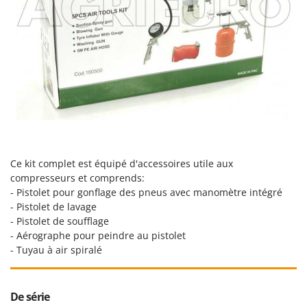
Stiga
Stocker
Sunseeker
T
Tecla
TecnoGen
Tellarini Pompe
Telwin
Ce kit complet est équipé d'accessoires utile aux
Tenco
compresseurs et comprends:
Tineco
- Pistolet pour gonflage des pneus avec manomètre intégré
- Pistolet de lavage
Titania
- Pistolet de soufflage
Tornado
- Aérographe pour peindre au pistolet
- Tuyau à air spiralé
Tre Spade
Trev - Abrek - TecnoVIR
Trotec
De série