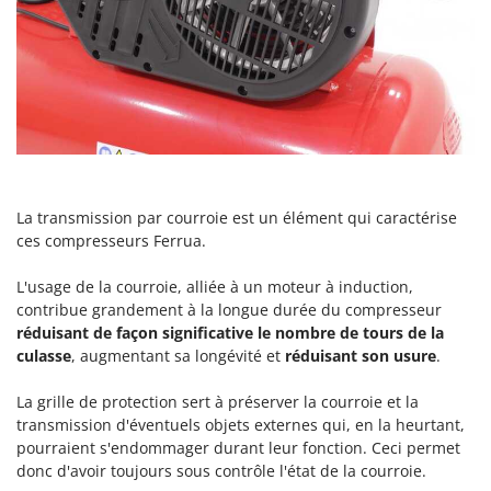
Oriental Koshin
Outdoorchef
P
Palazzetti
Palumbo Pavi
Partisani
Paterlini
La transmission par courroie est un élément qui caractérise
Philips
ces compresseurs Ferrua.
Pramac
L'usage de la courroie, alliée à un moteur à induction,
Prismafood
contribue grandement à la longue durée du compresseur
réduisant de façon significative le nombre de tours de la
R
culasse
, augmentant sa longévité et
réduisant son usure
.
R.G.V.
La grille de protection sert à préserver la courroie et la
Rato
transmission d'éventuels objets externes qui, en la heurtant,
Reber
pourraient s'endommager durant leur fonction. Ceci permet
Redback
donc d'avoir toujours sous contrôle l'état de la courroie.