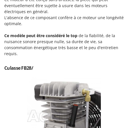
Scies alternatives à batterie
Intex
éventuellement être sujette à usure dans les moteurs
Scies de jardin télescopiques
électriques en général.
Italyco
L'absence de ce composant confère à ce moteur une longévité
Sécateurs électriques à batterie
ITM
optimale.
Sécateurs et Échenilloirs manuels
J
Ce modèle peut être considéré le top
Sécateurs pneumatiques
de la fiabilité, de la
JOLLY ITALIA
nuisance sonore presque nulle, sa durée de vie, sa
Semoirs et Épandeurs d'engrais
consommation énergétique très basse et le peu d'entretien
K
Socs pour tracteur
requis.
KAAZ
Souffleurs aspirateurs pour Feuilles
Karcher
Culasse FB28/
Soufreuses - Poudreuses à dos
Kasco
Soufreuses - Poudreuses pour tracteur
Kemper
Keter
T
Taille-haies
KitchenAid
Taille-haies à bras pour tracteur
Komo
Tarières
L
Tondeuses à Gazon
Laica