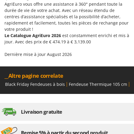
AgriEuro vous offre une assistance à 360° pendant toute la
durée de vie de votre achat. Avec un réseau étendu de
centres d’assistance spécialisés et la possibilité d’acheter,
rapidement et facilement, toutes les pièces de rechange pour
votre produit !
Le Catalogue AgriEuro 2026
est constamment enrichi et mis à
jour. Avec des prix de € 474.19 à € 3,139.00
Dernière mise à jour August 2026
__Altre pagine correlate
Black Friday Fendeuses à bois
Fendeuse Thermique 105 cm
F
Livraison gratuite
Remise 5% à partir du second produit