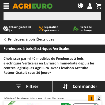
-1
Retour gratuit 30
Réparation
Pièces de
A
A
jrs
après‑vente
rechange
Abris de jardin
ABAC
<
Accessoires pour tracteurs tondeuses autoportés
AgriEuro Premium
Fendeuses à bois Électriques
Aérateurs Scarificateurs pour gazon
AgriEuro TOP-LINE
Fendeuses à bois électriques Verticales
Arracheuses de pommes de terre pour tracteur
AGT
Choisissez parmi 40 modèles de Fendeuses à bois
Aspirateurs - Balais Électriques
Aima
électriques Verticales en Livraison Immédiate depuis les
Aspirateurs à cendres
Airmec
centres logistiques AgriEuro, avec Livraison Gratuite +
Retour Gratuit sous 30 jours*
Aspirateurs à feuilles sur roues
AL-KO
Aspirateurs de piscine
ALA 2000
Filtrer
Commander
Aspirateurs Multifonctions
Alce
Atomiseurs agricoles pour tracteurs
Alpina
1
2
1-20
de 40 Fendeuses à bois électriques Verticales
Atomiseurs pour traitements
Ama