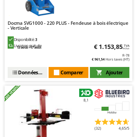
Docma SVG1000 - 220 PLUS - Fendeuse à bois électrique
- Verticale
Disponibilité:
3
€ 1.153,85
Livraison gratuite
TVA
13 août - 17 août
Inclus
R-78
€ 961,54
Hors taxes (HT)
Données techniques
Comparer
Ajouter
+200 VENDUS
8,1
Hobby
(32)
4,65/5