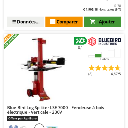
Master
R-78
€ 1.905,18
Hors taxes (HT)
Mastercook
Masterpro
Données techniques
Comparer
Ajouter
McCulloch
PROMO
+80 VENDUS
MCH
Michelin
8,1
Mille
Hobby
Minox
Mockmill
(8)
4,67/5
More than chef
MOSA
MOVA
Mowox
Blue Bird Log Splitter LSE 7000 - Fendeuse à bois
électrique - Verticale - 230V
MTD
Offert par AgriEuro