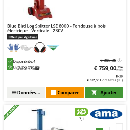
Blue Bird Log Splitter LSE 8000 - Fendeuse à bois
électrique - Verticale - 230V
Offert par AgriEuro
€ 808,38
Disponibilité:
4
€ 759,00
Livraison gratuite
TVA
13 août - 17 août
Inclus
R-39
€ 632,50
Hors taxes (HT)
Données techniques
Comparer
Ajouter
+500 VENDUS
7,1