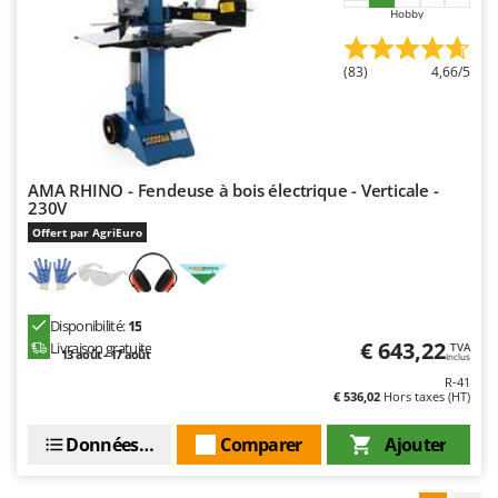
Hobby
(83)
4,66/5
AMA RHINO - Fendeuse à bois électrique - Verticale -
230V
Offert par AgriEuro
Disponibilité:
15
€ 643,22
Livraison gratuite
TVA
13 août - 17 août
Inclus
R-41
€ 536,02
Hors taxes (HT)
Données techniques
Comparer
Ajouter