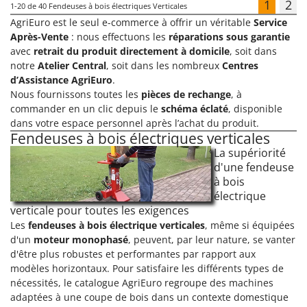
1
2
1-20
de 40 Fendeuses à bois électriques Verticales
AgriEuro est le seul e-commerce à offrir un véritable
Service
Après-Vente
: nous effectuons les
réparations sous garantie
avec
retrait du produit directement à domicile
, soit dans
notre
Atelier Central
, soit dans les nombreux
Centres
d’Assistance AgriEuro
.
Nous fournissons toutes les
pièces de rechange
, à
commander en un clic depuis le
schéma éclaté
, disponible
dans votre espace personnel après l’achat du produit.
Fendeuses à bois électriques verticales
La supériorité
d'une fendeuse
à bois
électrique
verticale pour toutes les exigences
Les
fendeuses à bois électrique verticales
, même si équipées
d'un
moteur monophasé
, peuvent, par leur nature, se vanter
d'être plus robustes et performantes par rapport aux
modèles horizontaux. Pour satisfaire les différents types de
nécessités, le catalogue AgriEuro regroupe des machines
adaptées à une coupe de bois dans un contexte domestique