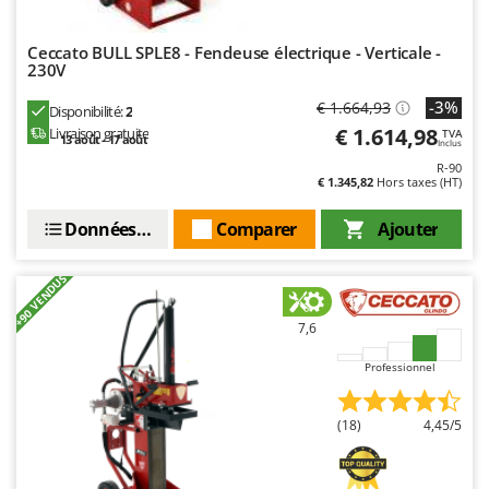
Troy-Bilt
Ceccato BULL SPLE8 - Fendeuse électrique - Verticale -
U
230V
Udor
-3%
€ 1.664,93
Unger
Disponibilité:
2
€ 1.614,98
Livraison gratuite
TVA
13 août - 17 août
Inclus
V
R-90
Verdemax
€ 1.345,82
Hors taxes (HT)
Vesco
Données techniques
Comparer
Ajouter
Volpi
+90 VENDUS
W
Waldner
7,6
Weber
WIDU
Professionnel
Wiper EcoRobot
(18)
4,45/5
Wolf Garten
Wortex