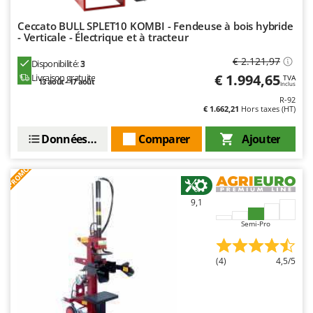
Seven Italy
Ceccato BULL SPLET10 KOMBI - Fendeuse à bois hybride
Shark
- Verticale - Électrique et à tracteur
Silky
€ 2.121,97
Disponibilité:
3
Simatech
€ 1.994,65
Livraison gratuite
TVA
13 août - 17 août
Inclus
Sirman
R-92
€ 1.662,21
Hors taxes (HT)
Skil
Smartwood
Données techniques
Comparer
Ajouter
Smeg
PROMO
Snapper
Solidur
9,1
Spice Electronics
Semi-Pro
Spiralmac
Spring Protezione
(4)
4,5/5
Spyro
Stanley