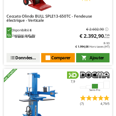
Worx
Y
Ceccato Olindo BULL SPLE13-650TC - Fendeuse
Yard Force
électrique - Verticale
Z
€ 2.602,90
Disponibilité:
6
Zanon
€ 2.392,90
Livraison gratuite
TVA
13 août - 17 août
Inclus
Zephir
R-93
€ 1.994,08
Hors taxes (HT)
ZGrills
Zodiac
Données techniques
Comparer
Ajouter
Zomax
+60 VENDUS
7,9
Semi-Pro
(7)
4,79/5