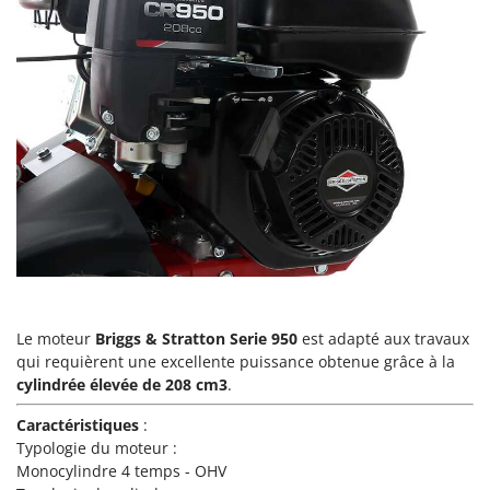
Perches Élagueuses
Francini
Pétrins à Spirale
G
Piscines
G3 Ferrari
Planteuses de pommes de terre pour tracteur
Gardena
Plateaux de coupe pour tracteur
Garofalo
Plumeuses
GeoTech
Pompes d'irrigation à tracteur
GeoTech Pro
Pompes de transfert
Gierre
Pompes immergées électriques
Ginko - MGM
Postes à souder
Gipeco
Poussoirs à saucisse
Le moteur
Briggs & Stratton Serie 950
est adapté aux travaux
Girmi
qui requièrent une excellente puissance obtenue grâce à la
Power Stations - Batteries - Centrales électriques portables
GRAEF
cylindrée élevée de 208 cm3
.
Presses à pellets
Gre
Caractéristiques
:
Pressoirs à fruits
GreenBay
Typologie du moteur :
Pressoirs à Raisin
Monocylindre 4 temps - OHV
Greenworks