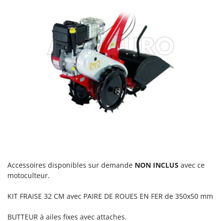
Stiga
Stocker
Sunseeker
T
Tecla
TecnoGen
Tellarini Pompe
Telwin
Tenco
Tineco
Titania
Accessoires disponibles sur demande
NON INCLUS
avec ce
Tornado
motoculteur.
Tre Spade
KIT FRAISE 32 CM avec PAIRE DE ROUES EN FER de 350x50 mm
Trev - Abrek - TecnoVIR
Trotec
BUTTEUR à ailes fixes avec attaches.