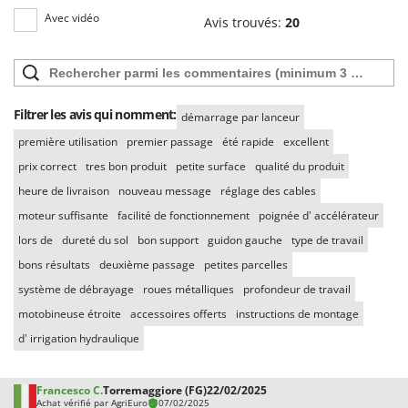
Avec vidéo
Avis trouvés:
20
Filtrer les avis qui nomment:
démarrage par lanceur
première utilisation
premier passage
été rapide
excellent
prix correct
tres bon produit
petite surface
qualité du produit
heure de livraison
nouveau message
réglage des cables
moteur suffisante
facilité de fonctionnement
poignée d' accélérateur
lors de
dureté du sol
bon support
guidon gauche
type de travail
bons résultats
deuxième passage
petites parcelles
système de débrayage
roues métalliques
profondeur de travail
motobineuse étroite
accessoires offerts
instructions de montage
d' irrigation hydraulique
Francesco C.
Torremaggiore (FG)
22/02/2025
Achat vérifié par AgriEuro
07/02/2025