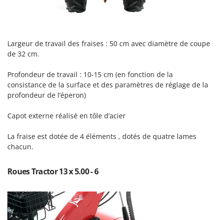
N
New O.M.R.A.
Nilfisk
Ninja
Largeur de travail des fraises : 50 cm avec diamètre de coupe
Novatec
de 32 cm.
Novital
Profondeur de travail : 10-15 cm (en fonction de la
NuAir
consistance de la surface et des paramètres de réglage de la
NuovaFac
profondeur de l’éperon)
O
Capot externe réalisé en tôle d’acier
Officine Savioli
La fraise est dotée de 4 éléments , dotés de quatre lames
Oliviero
chacun.
Olix
OMA
Roues Tractor 13 x 5.00 - 6
Omas
Ompagrill
Ooni