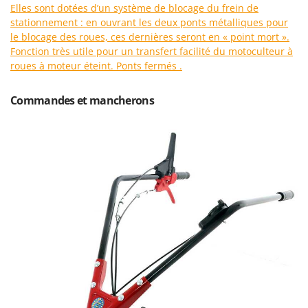
Resto Italia
Elles sont dotées d’un système de blocage du frein de
stationnement : en ouvrant les deux ponts métalliques pour
Ribimex
le blocage des roues, ces dernières seront en « point mort ».
Ripartrak
Fonction très utile pour un transfert facilité du motoculteur à
roues à moteur éteint. Ponts fermés .
Ritter
River Systems
Commandes et mancherons
Robomow
Rossofuoco
Rover Pompe
Royal Food
Ryobi
S
S.T.P.
Santos
Sbaraglia
Schnitzer