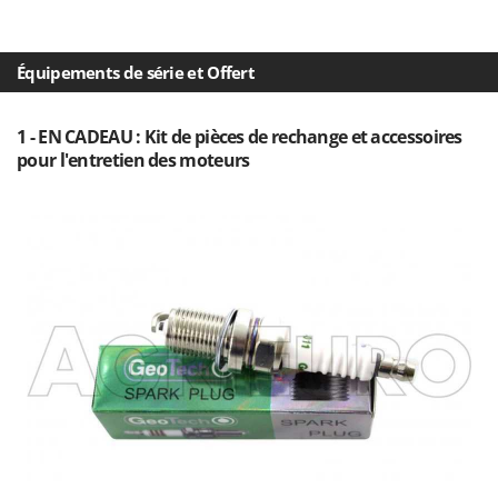
Troy-Bilt
U
Équipements de série et Offert
Udor
Unger
1 - EN CADEAU : Kit de pièces de rechange et accessoires
V
pour l'entretien des moteurs
Verdemax
Vesco
Volpi
W
Waldner
Weber
WIDU
Wiper EcoRobot
Wolf Garten
Wortex