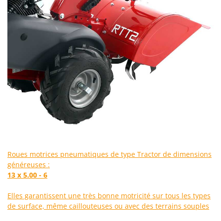
Oriental Koshin
Outdoorchef
P
Palazzetti
Palumbo Pavi
Partisani
Paterlini
Philips
Pramac
Prismafood
Roues motrices pneumatiques de type Tractor de dimensions
R
généreuses :
R.G.V.
13 x 5.00 - 6
Rato
Reber
Elles garantissent une très bonne motricité sur tous les types
de surface, même caillouteuses ou avec des terrains souples
Redback