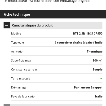
Le motoculteur est fourni dans son emballage original .
Fiche technique
Caractéristiques du produit
Modèle
RTT 2 SR - B&S CR950
Typologie
à courroie et chaîne à bain d'huile
Activation
Thermique
Superficie max
300 m²
Consistance terrain
Souple
Terrain souple
Démarrage
Par lanceur à rappel
Pays de fabrication
Italie