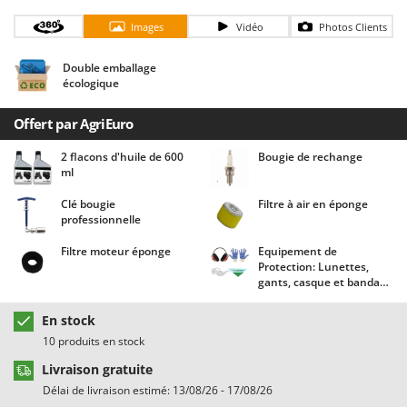
Chaudrons électriques pour polenta
Barbieri
Images
Vidéo
Photos Clients
Cisailles à gazon à batterie
Batavia
Cisailles taille-haies manuelles
Benassi
Double emballage
écologique
Climatiseurs
Beper
Compresseurs d'air électriques
Berkel
Offert par AgriEuro
Compresseurs pour la récolte des olives et la taille
Bernardi
2 flacons d'huile de 600
Bougie de rechange
ml
Coupe-bordures - Trimmers
Bertolini Pumps
Coupe-branches
Besser Vacuum
Clé bougie
Filtre à air en éponge
professionnelle
Couveuses à œufs
Bestway
Filtre moteur éponge
Equipement de
Cultivateurs Tiller à ressorts - Extirpateurs
Beta tools
Protection: Lunettes,
gants, casque et bandana
Bissell
D
Agrieuro !
Débroussailleuses
Black & Decker
En stock
Décompacteurs agricoles
BlackStone
10 produits en stock
Découpeurs plasma
Blue Bird
Livraison gratuite
Déplaqueuses de gazon
Délai de livraison estimé: 13/08/26 - 17/08/26
Bomet