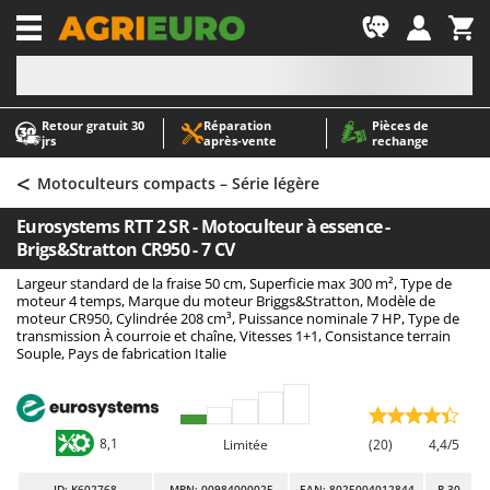
-1
Retour gratuit 30
Réparation
Pièces de
A
A
jrs
après‑vente
rechange
Abris de jardin
ABAC
<
Accessoires pour tracteurs tondeuses autoportés
AgriEuro Premium
Motoculteurs compacts – Série légère
Aérateurs Scarificateurs pour gazon
AgriEuro TOP-LINE
Eurosystems RTT 2 SR - Motoculteur à essence -
Arracheuses de pommes de terre pour tracteur
AGT
Brigs&Stratton CR950 - 7 CV
Aspirateurs - Balais Électriques
Aima
Largeur standard de la fraise 50 cm, Superficie max 300 m², Type de
moteur 4 temps, Marque du moteur Briggs&Stratton, Modèle de
Aspirateurs à cendres
Airmec
moteur CR950, Cylindrée 208 cm³, Puissance nominale 7 HP, Type de
transmission À courroie et chaîne, Vitesses 1+1, Consistance terrain
Aspirateurs à feuilles sur roues
AL-KO
Souple, Pays de fabrication Italie
Aspirateurs de piscine
ALA 2000
Aspirateurs Multifonctions
Alce
Atomiseurs agricoles pour tracteurs
Alpina
8,1
Limitée
(20)
4,4/5
Atomiseurs pour traitements
Ama
ID
: K602768
MPN: 00984000025
EAN: 8025004012844
R-30