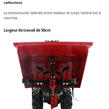
caillouteux
Master
.
Mastercook
La transmission latérale entre moteur et corps central est à
Masterpro
courroie .
McCulloch
Largeur de travail de 50cm
MCH
Michelin
Mille
Minox
Mockmill
More than chef
MOSA
MOVA
Mowox
MTD