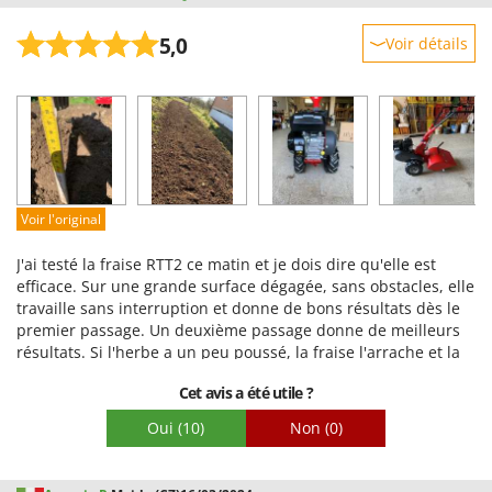
5,0
Voir détails
Robustesse
Prestations
Facilité d'utilisation
Qualité / Prix
Facilité de montage
Voir l'original
Emballage
J'ai testé la fraise RTT2 ce matin et je dois dire qu'elle est
efficace. Sur une grande surface dégagée, sans obstacles, elle
travaille sans interruption et donne de bons résultats dès le
premier passage. Un deuxième passage donne de meilleurs
résultats. Si l'herbe a un peu poussé, la fraise l'arrache et la
broie, laissant les racines intactes. J'ai utilisé cette fraise sur
Cet avis a été utile ?
un sol qui n'avait pas été labouré depuis novembre. Ce sol
n'est ni trop dur, ni trop mou, et il y a un peu d'herbe. Elle a
Oui
(10)
Non
(0)
labouré le sol et l'herbe sans problème, sans déraper ni
s'enliser. Il y a quelques cailloux dans le sol ; la fraise ne les a
pas évités, mais elle a eu tendance à les soulever et à les