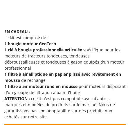
Worx
Y
Yard Force
EN CADEAU :
Z
Zanon
Le kit est composé de :
1 bougie moteur GeoTech
Zephir
1 clé à bougie professionnelle articulée
spécifique pour les
ZGrills
moteurs de tracteurs tondeuses, tondeuses
Zodiac
débroussailleuses et tondeuses à gazon équipés d'un moteur
professionnel
Zomax
1 filtre à air
elliptique en papier plissé avec revêtement en
mousse
de rechange
1 filtre à air moteur rond en mousse
pour moteurs disposant
d'un groupe de filtration à bain d'huile
ATTENTION :
ce kit n'est pas compatible avec d'autres
marques et modèles de produits sur le marché. Nous ne
garantissons pas son adaptabilité sur des produits non
achetés sur notre site.