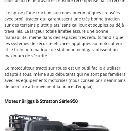
satisfaction et le travail est ensuite récompensé par la récolte.
Machines pour la transformation des fruits
Famur
Machines sous vide
Il dispose d’une traction sur roues pneumatiques creusées
FARMER
avec profil tractor qui garantissent une très bonne traction
Motobineuses
FBC
sur des terrains plutôt plats, sans cailloux et souples ou déjà
Motoculteurs
Ferrari Group
travaillés. La largeur totale limitée assure une bonne
Motofaucheuses
maniabilité, même dans des espaces très réduits tandis que
Ferroni
les systèmes de sécurité efficaces appliqués au motoculteur
Motopompes pour irrigation
Ferrua
et le frein automatique de stationnement garantissent un
Moulins à céréales électriques
maximum de sécurité.
FIAC
Moulins à farine
FIEM
Ce motoculteur tracté sur roues est un outil facile à utiliser,
adapté à tous, même aux débutants qui ne sont pas familiers
Fimar
N
avec les équipements motorisés (nous conseillons néanmoins
Nettoyeurs et Balais à vapeur
FINI
de bien lire attentivement la notice d’emploi).
Nettoyeurs haute pression
Fiorentini
Nettoyeurs tapis, moquettes et tapisseries
Moteur Briggs & Stratton Série 950
Fiskars
Flymo
P
Peignes vibreurs et Secoueurs à olives
Fontana Forni
Pelles rétros pour tracteur
Forest Master