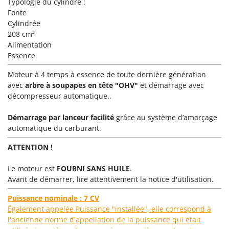
Typologie du cylindre :
Pulvérisateurs
GRIFO
Fonte
Pulvérisateurs portés
Cylindrée
GVS
208 cm³
GYS
R
Alimentation
Rafraîchisseurs d'air par évaporation
Essence
H
Rampes de chargement en aluminium
Hailo
Moteur à 4 temps à essence de toute dernière génération
Râpes à fromage électriques
Helvi
avec
arbre à soupapes en tête "OHV"
et démarrage avec
Râteaux pour tracteur
décompresseur automatique..
Henx
Remplisseuses
HiKOKI
Démarrage par lanceur facilité
grâce au système d’amorçage
Robots nettoyeurs de piscine
automatique du carburant.
Honda
Robots Tondeuses
ATTENTION !
I
Rogneuses de souches
Idromatic
Le moteur est
FOURNI SANS HUILE
.
Rouleaux pour tracteur
Il-Tec
Avant de démarrer, lire attentivement la notice d'utilisation.
Imperia
S
Puissance nominale : 7 CV
Scies à os
Infaco
Également appelée Puissance "installée", elle correspond à
Scies à Ruban
l'ancienne norme d'appellation de la puissance qui était
Intec