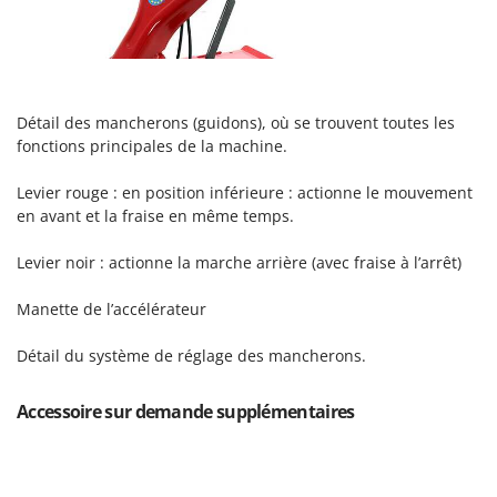
Seven Italy
Shark
Silky
Simatech
Détail des mancherons (guidons), où se trouvent toutes les
Sirman
fonctions principales de la machine.
Skil
Levier rouge : en position inférieure : actionne le mouvement
Smartwood
en avant et la fraise en même temps.
Smeg
Levier noir : actionne la marche arrière (avec fraise à l’arrêt)
Snapper
Manette de l’accélérateur
Solidur
Spice Electronics
Détail du système de réglage des mancherons.
Spiralmac
Spring Protezione
Accessoire sur demande supplémentaires
Spyro
Stanley