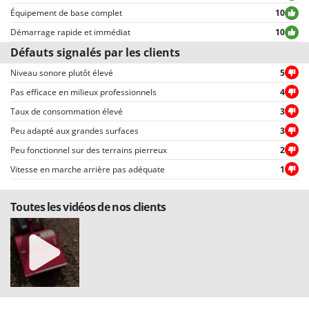
permettent une sélection rapide, comme par exemple celui permettant de
Équipement de base complet
10
choisir entre avis positifs et négatifs.
Démarrage rapide et immédiat
10
Défauts signalés par les clients
Niveau sonore plutôt élevé
5
Pas efficace en milieux professionnels
4
Taux de consommation élevé
3
Peu adapté aux grandes surfaces
3
Peu fonctionnel sur des terrains pierreux
2
Vitesse en marche arrière pas adéquate
1
Toutes les vidéos de nos clients