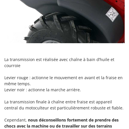
Tondeuses autoportées
Lampacrescia - MGM
Tondeuses débroussailleuses thermiques
Landxcape
Trancheuses
LAR Casalinghi
Trancheuses de sol
Lavor
Transpalettes
Linea VZ
Treuils de débardage
Lisam
Tronçonneuses
Lotusgrill
La transmission est réalisée avec chaîne à bain d’huile et
courroie
V
M
Vêtements de Sécurité
M.A.I.BO.
Levier rouge : actionne le mouvement en avant et la fraise en
Vibroculteurs à tracteur
Macom
même temps.
Macte Ovens
Levier noir : actionne la marche arrière.
Makita
La transmission finale à chaîne entre fraise est appareil
MAMMAMIA
central du motoculteur est particulièrement robuste et fiable.
Marcato
Cependant,
nous déconseillons fortement de prendre des
Marina Systems
chocs avec la machine ou de travailler sur des terrains