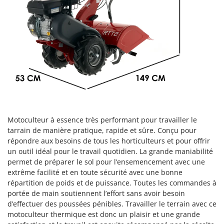
Groupes électrogènes
E
Gyrobroyeurs à lame pour tracteur
EcoFlow
Edilmark
H
Haches - Cognées et Hachettes
Effeuno
Hachoirs à viande
Einhell
Herses à Dents
Elegen
Herses Rotatives
Energy Gruppi
Enotecnica Pillan
L
Motoculteur à essence très performant pour travailler le
Lames à neige
Eschenfelder
tarrain de manière pratique, rapide et sûre. Conçu pour
Lames niveleuses pour tracteur
répondre aux besoins de tous les horticulteurs et pour offrir
EuroMech
un outil idéal pour le travail quotidien. La grande maniabilité
Lave-vitres
Eurosystems
permet de préparer le sol pour l’ensemencement avec une
Lieuses électriques pour vignes
extrême facilité et en toute sécurité avec une bonne
F
répartition de poids et de puissance. Toutes les commandes à
FAC
M
portée de main soutiennent l’effort sans avoir besoin
Machines à pâtes
Fama Industrie
d’effectuer des poussées pénibles. Travailler le terrain avec ce
Machines de nettoyage pour panneaux photovoltaïques et surfaces vitrées
motoculteur thermique est donc un plaisir et une grande
Famag