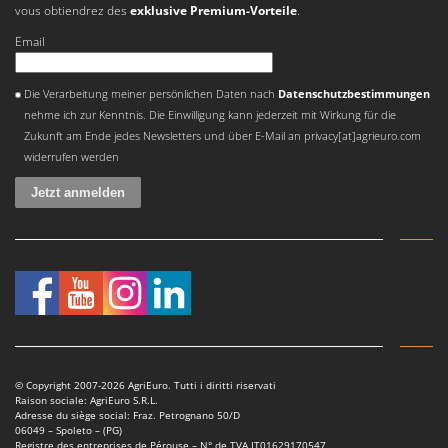
vous obtiendrez des
exklusive Premium-Vorteile
.
Email
Es ist ein Fehler aufgetreten
Die Verarbeitung meiner persönlichen Daten nach
Datenschutzbestimmungen
nehme ich zur Kenntnis. Die Einwilligung kann jederzeit mit Wirkung für die
Zukunft am Ende jedes Newsletters und über E-Mail an privacy[at]agrieuro.com
widerrufen werden
© Copyright 2007-2026 AgriEuro. Tutti i diritti riservati
Raison sociale: AgriEuro S.R.L.
Adresse du siège social: Fraz. Petrognano 50/D
06049 – Spoleto – (PG)
Registre des entreprises de Pérouse – N° de TVA IT01629170547