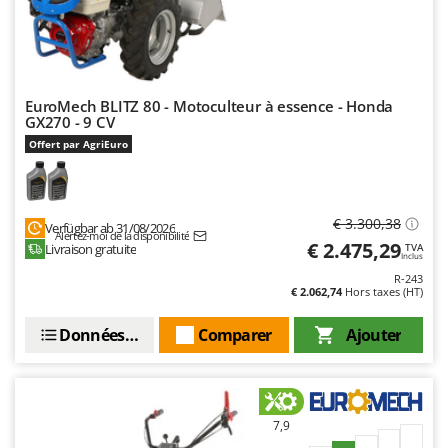
Oriental Koshin
Outdoorchef
P
Palazzetti
EuroMech BLITZ 80 - Motoculteur à essence - Honda
GX270 - 9 CV
Palumbo Pavi
Offert par AgriEuro
Partisani
Paterlini
Philips
€ 3.300,38
Verfügbar ab 31/08/2026
Alertez-moi de la disponibilité
€ 2.475,29
Pramac
Livraison gratuite
TVA
Inclus
Prismafood
R-243
€ 2.062,74
Hors taxes (HT)
R
Données techniques
Comparer
Ajouter
R.G.V.
Rato
Reber
Redback
7,9