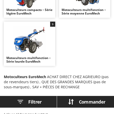
Autolaveuses
Ambrogio Robot
Motoculteurs compacts – Série
Motoculteurs multifonction –
Autres produits
Annovi Reverberi
légère EuroMech
Série moyenne EuroMech
ANTHBOT
B
9
Balayeuses
Archman
Bancs de scie pour le bois - Scies à bûches
Arco
Barbecues
Ardes
Bennes pour tracteur
Argo
Brosses pour sols extérieurs
Ariete
Motoculteurs multifonction –
Série lourde EuroMech
Brouettes à moteur
Artus
Broyeurs à axe horizontal pour tracteur
Attila
Motoculteurs EuroMech
ACHAT DIRECT CHEZ AGRIEURO (pas
Broyeurs de branches et végétaux
Ausonia
de revendeurs tiers) , QUE DES GRANDES MARQUES (pas de
sous-marques) , SAV + PIÈCES DE RECHANGE
Butteurs pour tracteur
Awelco
C
B
Filtrer
Commander
Chargeurs de batterie - Démarreurs
Baesso
Charrues pour tracteur
Bahco