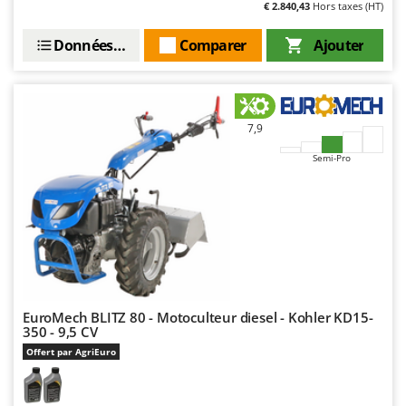
€ 2.840,43
Hors taxes (HT)
Stiga
Stocker
Données techniques
Comparer
Ajouter
Sunseeker
T
Tecla
7,9
TecnoGen
Semi-Pro
Tellarini Pompe
Telwin
Tenco
Tineco
Titania
Tornado
EuroMech BLITZ 80 - Motoculteur diesel - Kohler KD15-
350 - 9,5 CV
Tre Spade
Offert par AgriEuro
Trev - Abrek - TecnoVIR
Trotec