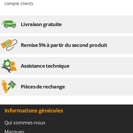
Worx
compte client).
Y
Yard Force
Livraison gratuite
Z
Zanon
Remise 5% à partir du second produit
Zephir
ZGrills
Zodiac
Assistance technique
Zomax
Pièces de rechange
Informations générales
Qui sommes-nous
Marques