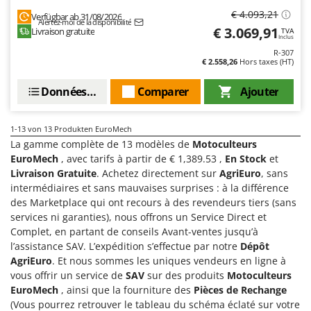
Troy-Bilt
€ 4.093,21
Verfügbar ab 31/08/2026
Alertez-moi de la disponibilité
€ 3.069,91
Livraison gratuite
TVA
U
Inclus
Udor
R-307
€ 2.558,26
Hors taxes (HT)
Unger
Données techniques
Comparer
Ajouter
V
Verdemax
Vesco
1-13
von 13 Produkten EuroMech
La gamme complète de 13 modèles de
Motoculteurs
Volpi
EuroMech
, avec tarifs à partir de € 1,389.53 ,
En Stock
et
Livraison Gratuite
. Achetez directement sur
AgriEuro
, sans
W
intermédiaires et sans mauvaises surprises : à la différence
Waldner
des Marketplace qui ont recours à des revendeurs tiers (sans
Weber
services ni garanties), nous offrons un Service Direct et
Complet, en partant de conseils Avant-ventes jusqu’à
WIDU
l’assistance SAV. L’expédition s’effectue par notre
Dépôt
Wiper EcoRobot
AgriEuro
. Et nous sommes les uniques vendeurs en ligne à
Wolf Garten
vous offrir un service de
SAV
sur des produits
Motoculteurs
EuroMech
, ainsi que la fourniture des
Pièces de Rechange
Wortex
(Vous pourrez retrouver le tableau du schéma éclaté sur votre