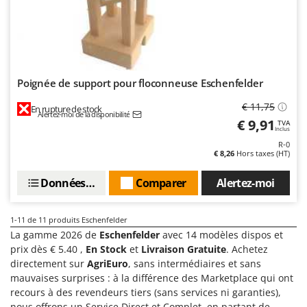
Seven Italy
Shark
Silky
Simatech
Poignée de support pour floconneuse Eschenfelder
Sirman
€ 11,75
Skil
En rupture de stock
Alertez-moi de la disponibilité
€ 9,91
TVA
Smartwood
Inclus
R-0
Smeg
€ 8,26
Hors taxes (HT)
Snapper
Données techniques
Comparer
Alertez-moi
Solidur
Spice Electronics
1-11
de 11 produits Eschenfelder
Spiralmac
La gamme 2026 de
Eschenfelder
avec 14 modèles dispos et
prix dès € 5.40 ,
En Stock
et
Livraison Gratuite
. Achetez
Spring Protezione
directement sur
AgriEuro
, sans intermédiaires et sans
Spyro
mauvaises surprises : à la différence des Marketplace qui ont
recours à des revendeurs tiers (sans services ni garanties),
Stanley
nous offrons un Service Direct et Complet, en partant de