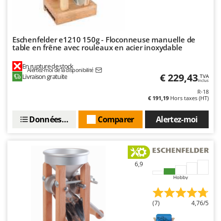
N
New O.M.R.A.
Nilfisk
Ninja
Eschenfelder e1210 150g - Floconneuse manuelle de
table en frêne avec rouleaux en acier inoxydable
Novatec
Novital
En rupture de stock
Alertez-moi de la disponibilité
€ 229,43
Livraison gratuite
TVA
NuAir
Inclus
R-18
NuovaFac
€ 191,19
Hors taxes (HT)
O
Données techniques
Comparer
Alertez-moi
Officine Savioli
Oliviero
Olix
6,9
OMA
Hobby
Omas
Ompagrill
(7)
4,76/5
Ooni