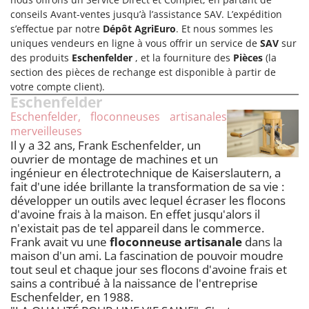
Stiga
conseils Avant-ventes jusqu’à l’assistance SAV. L’expédition
Stocker
s’effectue par notre
Dépôt AgriEuro
. Et nous sommes les
uniques vendeurs en ligne à vous offrir un service de
SAV
sur
Sunseeker
des produits
Eschenfelder
, et la fourniture des
Pièces
(la
section des pièces de rechange est disponible à partir de
T
votre compte client).
Tecla
Eschenfelder
TecnoGen
Eschenfelder, floconneuses artisanales
merveilleuses
Tellarini Pompe
Il y a 32 ans, Frank Eschenfelder, un
Telwin
ouvrier de montage de machines et un
ingénieur en électrotechnique de Kaiserslautern, a
Tenco
fait d'une idée brillante la transformation de sa vie :
Tineco
développer un outils avec lequel écraser les flocons
d'avoine frais à la maison. En effet jusqu'alors il
Titania
n'existait pas de tel appareil dans le commerce.
Tornado
Frank avait vu une
floconneuse artisanale
dans la
maison d'un ami. La fascination de pouvoir moudre
Tre Spade
tout seul et chaque jour ses flocons d'avoine frais et
Trev - Abrek - TecnoVIR
sains a contribué à la naissance de l'entreprise
Eschenfelder, en 1988.
Trotec