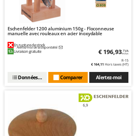
Oriental Koshin
Outdoorchef
P
Eschenfelder 1200 aluminium 150g - Floconneuse
Palazzetti
manuelle avec rouleaux en acier inoxydable
Palumbo Pavi
En rupture de stock
Alertez-moi de la disponibilité
Partisani
€ 196,93
Livraison gratuite
TVA
Inclus
Paterlini
R-15
€ 164,11
Hors taxes (HT)
Philips
Pramac
Données techniques
Comparer
Alertez-moi
Prismafood
R
R.G.V.
6,9
Rato
Reber
Redback