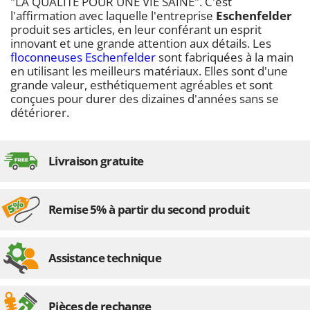
"
LA QUALITÉ POUR UNE VIE SAINE
". C'est
Troy-Bilt
l'affirmation avec laquelle l'entreprise
Eschenfelder
produit ses articles, en leur conférant un esprit
U
innovant et une grande attention aux détails. Les
Udor
floconneuses Eschenfelder
sont fabriquées à la main
Unger
en utilisant les meilleurs matériaux. Elles sont d'une
grande valeur, esthétiquement agréables et sont
conçues pour durer des dizaines d'années sans se
V
Verdemax
détériorer.
Vesco
Volpi
Livraison gratuite
W
Waldner
Remise 5% à partir du second produit
Weber
WIDU
Wiper EcoRobot
Assistance technique
Wolf Garten
Wortex
Pièces de rechange