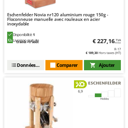
Master
Mastercook
Eschenfelder Novia nr120 aluminium rouge 150g -
Floconneuse manuelle avec rouleaux en acier
Masterpro
inoxydable
McCulloch
Disponibilité:
1
MCH
€ 227,16
Livraison gratuite
TVA
13 août - 17 août
Inclus
Michelin
R-17
€ 189,30
Hors taxes (HT)
Mille
Minox
Données techniques
Comparer
Ajouter
Mockmill
More than chef
MOSA
6,9
MOVA
Hobby
Mowox
MTD