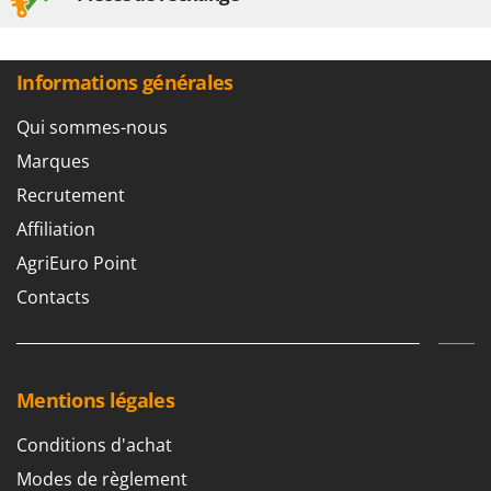
Worx
Y
Yard Force
Informations générales
Z
Qui sommes-nous
Zanon
Marques
Zephir
Recrutement
ZGrills
Affiliation
Zodiac
AgriEuro Point
Zomax
Contacts
Mentions légales
Conditions d'achat
Modes de règlement