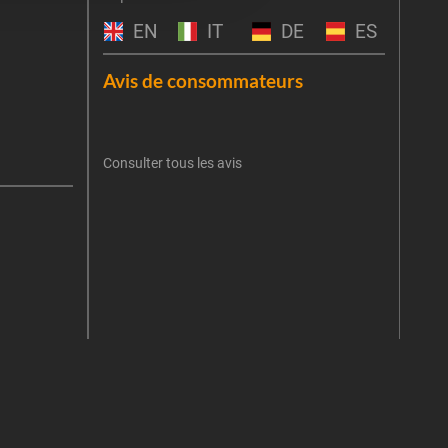
obti
EN
IT
DE
ES
Emai
Avis de consommateurs
Une er
J'
retent
Consulter tous les avis