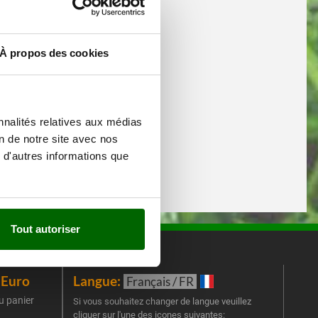
À propos des cookies
nnalités relatives aux médias
on de notre site avec nos
 d'autres informations que
Tout autoriser
iEuro
Langue:
New
Français / FR
u panier
Inscr
Si vous souhaitez changer de langue veuillez
cliquer sur l'une des icones suivantes:
part