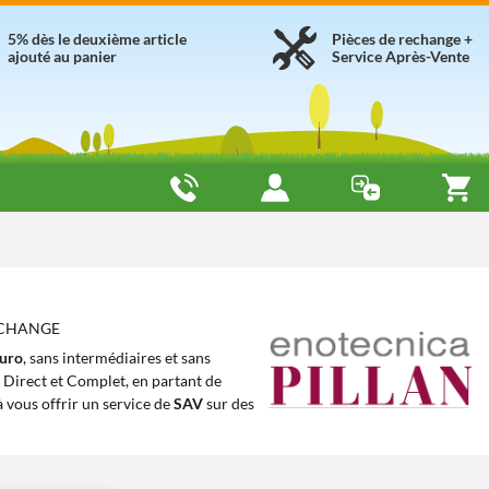
5% dès le deuxième article
Pièces de rechange +
ajouté au panier
Service Après-Vente
RECHANGE
uro
, sans intermédiaires et sans
e Direct et Complet, en partant de
 vous offrir un service de
SAV
sur des