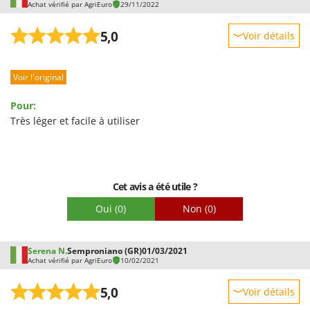
Achat vérifié par AgriEuro
29/11/2022
5,0
Voir détails
Robustesse
Voir l'original
Prestations
Facilité d'utilisation
Pour:
Qualité / Prix
Très léger et facile à utiliser
Facilité de montage
Emballage
Cet avis a été utile ?
Oui
(0)
Non
(0)
Serena N.
Semproniano (GR)
01/03/2021
Achat vérifié par AgriEuro
10/02/2021
5,0
Voir détails