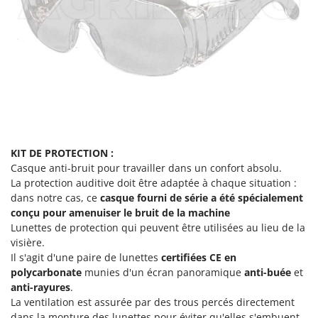
N
New O.M.R.A.
Nilfisk
Ninja
Novatec
Novital
NuAir
NuovaFac
KIT DE PROTECTION :
O
Casque anti-bruit pour travailler dans un confort absolu.
Officine Savioli
La protection auditive doit être adaptée à chaque situation :
Oliviero
dans notre cas, ce
casque fourni de série a été spécialement
conçu pour amenuiser le bruit de la machine
Olix
Lunettes de protection qui peuvent être utilisées au lieu de la
OMA
visière.
Il s'agit d'une paire de lunettes
certifiées CE
en
Omas
polycarbonate
munies d'un écran panoramique
anti-buée
et
Ompagrill
anti-rayures
.
La ventilation est assurée par des trous percés directement
Ooni
dans la monture des lunettes pour éviter qu'elles s'embuent