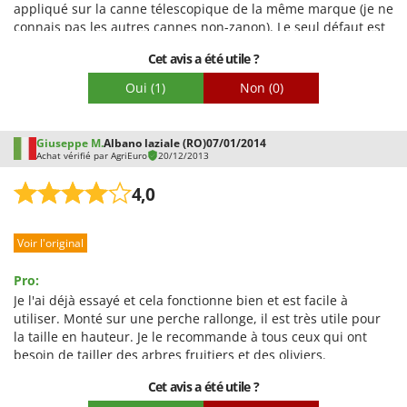
appliqué sur la canne télescopique de la même marque (je ne
connais pas les autres cannes non-zanon). Le seul défaut est
le manque de bouteille de lubrifiant
Cet avis a été utile ?
Oui
(1)
Non
(0)
Giuseppe M.
Albano laziale (RO)
07/01/2014
Achat vérifié par AgriEuro
20/12/2013
4,0
Voir l'original
Pro:
Je l'ai déjà essayé et cela fonctionne bien et est facile à
utiliser. Monté sur une perche rallonge, il est très utile pour
la taille en hauteur. Je le recommande à tous ceux qui ont
besoin de tailler des arbres fruitiers et des oliviers.
Cet avis a été utile ?