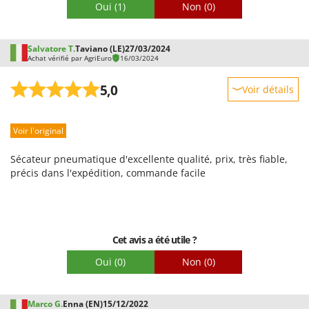
Oui
(1)
Non
(0)
Salvatore T.
Taviano (LE)
27/03/2024
Achat vérifié par AgriEuro
16/03/2024
5,0
Voir détails
Robustesse
Voir l'original
Prestations
Facilité d'utilisation
Sécateur pneumatique d'excellente qualité, prix, très fiable,
Qualité / Prix
précis dans l'expédition, commande facile
Facilité de montage
Emballage
Cet avis a été utile ?
Oui
(0)
Non
(0)
Marco G.
Enna (EN)
15/12/2022