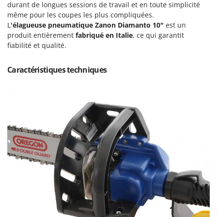
Machines pour la transformation des fruits
durant de longues sessions de travail et en toute simplicité
Famur
même pour les coupes les plus compliquées.
Machines sous vide
FARMER
L
'élagueuse pneumatique
Zanon Diamanto 10"
est un
Motobineuses
produit entièrement
fabriqué en Italie
, ce qui garantit
FBC
fiabilité et qualité.
Motoculteurs
Ferrari Group
Motofaucheuses
Ferroni
Caractéristiques techniques
Motopompes pour irrigation
Ferrua
Moulins à céréales électriques
FIAC
Moulins à farine
FIEM
Fimar
N
Nettoyeurs et Balais à vapeur
FINI
Nettoyeurs haute pression
Fiorentini
Nettoyeurs tapis, moquettes et tapisseries
Fiskars
Flymo
P
Peignes vibreurs et Secoueurs à olives
Fontana Forni
Pelles rétros pour tracteur
Forest Master