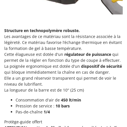
Perches Élagueuses
Francini
Pétrins à Spirale
G
Piscines
G3 Ferrari
Planteuses de pommes de terre pour tracteur
Gardena
Structure en technopolymère robuste.
Plateaux de coupe pour tracteur
Les avantages de ce matériau sont la résistance associée à la
Garofalo
légèreté. Ce matériau favorise l’échange thermique en évitant
Plumeuses
GeoTech
la formation de gel à basse température.
Pompes d'irrigation à tracteur
Cette élagueuse est dotée d'un
régulateur de puissance
qui
GeoTech Pro
permet de la régler en fonction du type de coupe à effectuer.
Pompes de transfert
Gierre
La poignée ergonomique est dotée d'un
dispositif de sécurité
Pompes immergées électriques
Ginko - MGM
qui bloque immédiatement la chaîne en cas de danger.
Postes à souder
Elle a un grand réservoir transparent qui permet de voir le
Gipeco
niveau de lubrifiant.
Poussoirs à saucisse
Girmi
La longueur de la barre est de 10'' (25 cm)
Power Stations - Batteries - Centrales électriques portables
GRAEF
Consommation d'air de
450 lt/min
Presses à pellets
Pression de service :
10 bars
Gre
Pressoirs à fruits
Pas-de-chaîne
1/4
GreenBay
Pressoirs à Raisin
Protège-guide offert
Greenworks