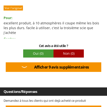
Robustesse
Voir l'original
Prestations
Facilité d'utilisation
Pour:
Qualité / Prix
excellent produit, à 10 atmosphères il coupe même les bois
les plus durs. facile à utiliser, c'est la troisième scie que
Facilité de montage
j'achète
Emballage
Contre:
rien
Cet avis a été utile ?
Oui
(0)
Non
(0)
Afficher 9 avis supplémentaires
Questions/Réponses
Demandez à tous les clients qui ont dejà acheté ce produit