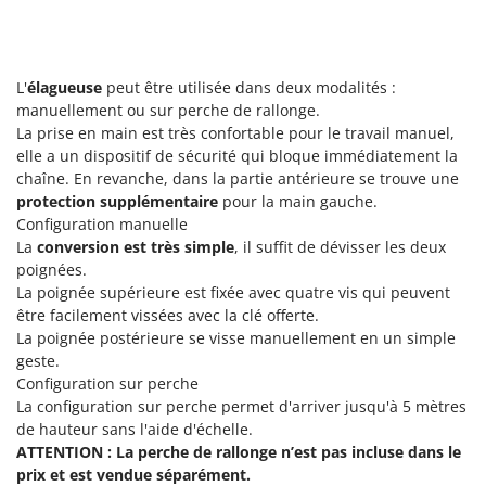
Scies alternatives à batterie
Intex
Scies de jardin télescopiques
Italyco
Sécateurs électriques à batterie
ITM
L'
élagueuse
peut être utilisée dans deux modalités :
Sécateurs et Échenilloirs manuels
manuellement ou sur perche de rallonge.
J
La prise en main est très confortable pour le travail manuel,
Sécateurs pneumatiques
JOLLY ITALIA
elle a un dispositif de sécurité qui bloque immédiatement la
Semoirs et Épandeurs d'engrais
chaîne. En revanche, dans la partie antérieure se trouve une
K
Socs pour tracteur
protection supplémentaire
pour la main gauche.
KAAZ
Configuration manuelle
Souffleurs aspirateurs pour Feuilles
Karcher
La
conversion est très simple
, il suffit de dévisser les deux
Soufreuses - Poudreuses à dos
poignées.
Kasco
La poignée supérieure est fixée avec quatre vis qui peuvent
Soufreuses - Poudreuses pour tracteur
Kemper
être facilement vissées avec la clé offerte.
Keter
La poignée postérieure se visse manuellement en un simple
T
geste.
Taille-haies
KitchenAid
Configuration sur perche
Taille-haies à bras pour tracteur
Komo
La configuration sur perche permet d'arriver jusqu'à 5 mètres
Tarières
de hauteur sans l'aide d'échelle.
L
ATTENTION : La perche de rallonge n’est pas incluse dans le
Tondeuses à Gazon
Laica
prix et est vendue séparément.