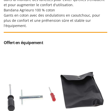
Oriental Koshin
et pour augmenter le confort d'utilisation.
Outdoorchef
Bandana Agrieuro 100 % coton
Gants en coton avec des ondulations en caoutchouc, pour
plus de confort et une préhension sûre et stable sur
P
Palazzetti
l'équipement.
Palumbo Pavi
Partisani
Offert en équipement
Paterlini
Philips
Pramac
Prismafood
R
R.G.V.
Rato
Reber
Redback