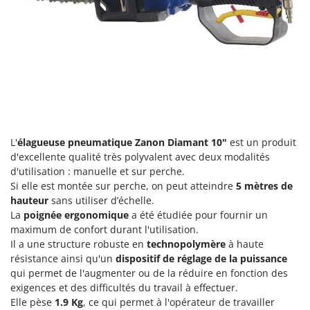
Groupes électrogènes
E
Gyrobroyeurs à lame pour tracteur
EcoFlow
Edilmark
H
Haches - Cognées et Hachettes
Effeuno
Hachoirs à viande
Einhell
Herses à Dents
Elegen
Herses Rotatives
Energy Gruppi
L'
élagueuse pneumatique Zanon Diamant 10"
est un produit
Enotecnica Pillan
d'excellente qualité très polyvalent avec deux modalités
L
Lames à neige
d'utilisation : manuelle et sur perche.
Eschenfelder
Si elle est montée sur perche, on peut atteindre
5 mètres de
Lames niveleuses pour tracteur
EuroMech
hauteur
sans utiliser d’échelle.
Lave-vitres
La
poignée ergonomique
a été étudiée pour fournir un
Eurosystems
maximum de confort durant l'utilisation.
Lieuses électriques pour vignes
Il a une structure robuste en
technopolymère
à haute
F
FAC
résistance ainsi qu'un
dispositif de réglage de la puissance
M
qui permet de l'augmenter ou de la réduire en fonction des
Machines à pâtes
Fama Industrie
exigences et des difficultés du travail à effectuer.
Machines de nettoyage pour panneaux photovoltaïques et surfaces vitrées
Famag
Elle pèse
1.9 Kg
, ce qui permet à l'opérateur de travailler