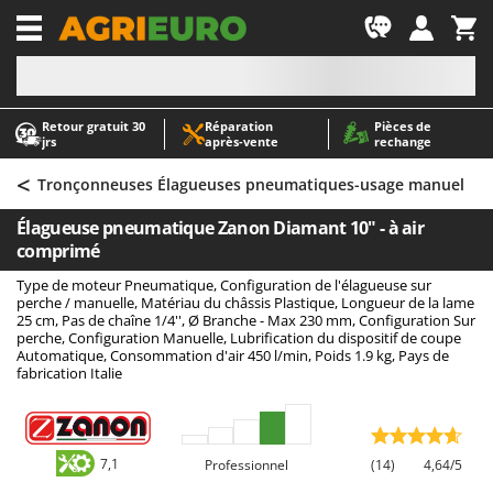
-1
Retour gratuit 30
Réparation
Pièces de
A
A
jrs
après‑vente
rechange
Abris de jardin
ABAC
<
Accessoires pour tracteurs tondeuses autoportés
AgriEuro Premium
Tronçonneuses Élagueuses pneumatiques-usage manuel
Aérateurs Scarificateurs pour gazon
AgriEuro TOP-LINE
Élagueuse pneumatique Zanon Diamant 10" - à air
Arracheuses de pommes de terre pour tracteur
AGT
comprimé
Aspirateurs - Balais Électriques
Aima
Type de moteur Pneumatique, Configuration de l'élagueuse sur
perche / manuelle, Matériau du châssis Plastique, Longueur de la lame
Aspirateurs à cendres
Airmec
25 cm, Pas de chaîne 1/4'', Ø Branche - Max 230 mm, Configuration Sur
perche, Configuration Manuelle, Lubrification du dispositif de coupe
Aspirateurs à feuilles sur roues
AL-KO
Automatique, Consommation d'air 450 l/min, Poids 1.9 kg, Pays de
fabrication Italie
Aspirateurs de piscine
ALA 2000
Aspirateurs Multifonctions
Alce
Atomiseurs agricoles pour tracteurs
Alpina
7,1
Professionnel
(14)
4,64/5
Atomiseurs pour traitements
Ama