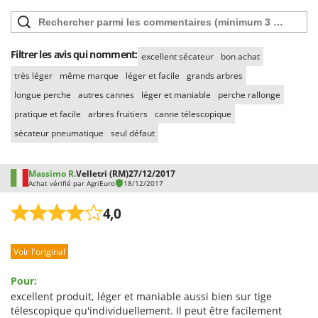
Worx
Y
Yard Force
Filtrer les avis qui nomment:
excellent sécateur
bon achat
très léger
même marque
léger et facile
grands arbres
Z
Zanon
longue perche
autres cannes
léger et maniable
perche rallonge
Zephir
pratique et facile
arbres fruitiers
canne télescopique
ZGrills
sécateur pneumatique
seul défaut
Zodiac
Zomax
Massimo R.
Velletri (RM)
27/12/2017
Achat vérifié par AgriEuro
18/12/2017
4,0
Voir l'original
Pour:
excellent produit, léger et maniable aussi bien sur tige
télescopique qu'individuellement. Il peut être facilement