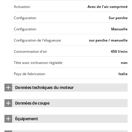
Seven Italy
Activation
Avec de l'air comprimé
Shark
Configuration
Sur perche
Silky
Simatech
Configuration
Manuelle
Sirman
Configuration de l'élagueuse
sur perche / manuelle
Skil
Consommation d'air
450 l/min
Smartwood
Tête avec inclinaison réglable
non
Smeg
Snapper
Pays de fabrication
Italie
Solidur
Données techniques du moteur
Spice Electronics
Type de moteur
Pneumatique
Spiralmac
Données de coupe
Spring Protezione
Ø Branche - Max
230 mm
Spyro
Équipement
Longueur de la lame
25 cm
Stanley
Accessoire élagueuse à chaîne
de série