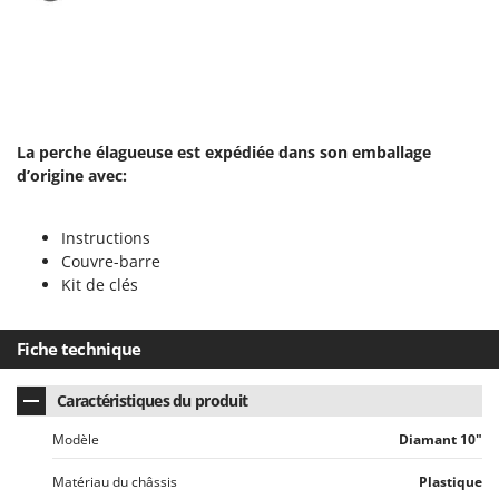
Resto Italia
Ribimex
Ripartrak
Ritter
River Systems
La perche élagueuse est expédiée dans son emballage
d’origine avec:
Robomow
Rossofuoco
Instructions
Rover Pompe
Couvre-barre
Royal Food
Kit de clés
Ryobi
Fiche technique
S
S.T.P.
Caractéristiques du produit
Santos
Modèle
Diamant 10"
Sbaraglia
Schnitzer
Matériau du châssis
Plastique