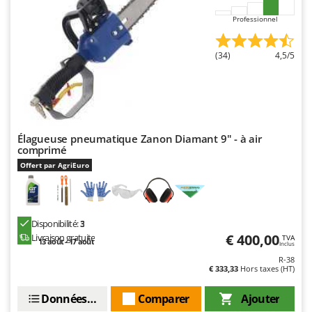
Worx
Professionnel
Y
Yard Force
(34)
4,5/5
Z
Zanon
Zephir
ZGrills
Élagueuse pneumatique Zanon Diamant 9" - à air
Zodiac
comprimé
Offert par AgriEuro
Zomax
Disponibilité:
3
€ 400,00
Livraison gratuite
TVA
13 août - 17 août
Inclus
R-38
€ 333,33
Hors taxes (HT)
Données techniques
Comparer
Ajouter