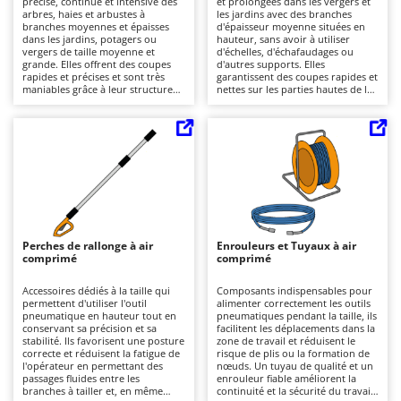
précise, continue et intensive des
et prolongées dans les vergers et
Autolaveuses
Ambrogio Robot
arbres, haies et arbustes à
les jardins avec des branches
branches moyennes et épaisses
d'épaisseur moyenne situées en
Autres produits
Annovi Reverberi
dans les jardins, potagers ou
hauteur, sans avoir à utiliser
vergers de taille moyenne et
d'échelles, d'échafaudages ou
grande. Elles offrent des coupes
d'autres supports. Elles
ANTHBOT
rapides et précises et sont très
garantissent des coupes rapides et
B
maniables grâce à leur structure
nettes sur les parties hautes de la
Balayeuses
Archman
compacte qui leur permet
végétation, offrant une bonne
d'atteindre même les zones les
visibilité de la zone à tailler et un
Bancs de scie pour le bois - Scies à bûches
Arco
plus complexes de la végétation.
bon contrôle de la barre de
L'alimentation pneumatique, via
coupe. L'alimentation
Barbecues
Ardes
un tuyau de raccordement à un
pneumatique avec tuyau de
compresseur avec lubrificateur,
raccordement à un compresseur à
Bennes pour tracteur
Argo
grâce au niveau adéquat de
moteur avec lubrificateur (non
lubrification de l'air, à contrôler
compatible avec les compresseurs
Brosses pour sols extérieurs
Ariete
pendant l'utilisation, limite l'usure
électriques domestiques) offre une
des composants et maintient des
continuité de travail et une
Brouettes à moteur
Artus
performances constantes en cas
rapidité d'utilisation, avec
d'utilisation prolongée. Elles ne
l'avantage d'un poids réduit, donc
Perches de rallonge à air
Enrouleurs et Tuyaux à air
Broyeurs à axe horizontal pour tracteur
sont pas adaptées à une utilisation
une plus grande maniabilité et
Attila
comprimé
comprimé
avec les compresseurs électriques
moins de fatigue pour l'opérateur
domestiques classiques. Pour
par rapport aux modèles à
Broyeurs de branches et végétaux
Ausonia
préserver leur rendement, il suffit
moteur à combustion. Pendant
Accessoires dédiés à la taille qui
Composants indispensables pour
de nettoyer, lubrifier et affûter
l'utilisation, il est conseillé de
permettent d'utiliser l'outil
alimenter correctement les outils
Butteurs pour tracteur
Awelco
régulièrement la chaîne et la
contrôler le niveau de lubrification
pneumatique en hauteur tout en
pneumatiques pendant la taille, ils
barre, ainsi que de vérifier l'état
de l'air. Pour l'entretien, il est
conservant sa précision et sa
facilitent les déplacements dans la
des tuyaux et des raccords.
nécessaire de maintenir la chaîne
stabilité. Ils favorisent une posture
zone de travail et réduisent le
C
B
et la barre propres, affûtées et
correcte et réduisent la fatigue de
risque de plis ou la formation de
Chargeurs de batterie - Démarreurs
Baesso
lubrifiées, de vérifier le serrage de
l'opérateur en permettant des
nœuds. Un tuyau de qualité et un
la tige et de contrôler
passages fluides entre les
enrouleur fiable améliorent la
Charrues pour tracteur
Bahco
périodiquement l'étanchéité du
branches à tailler et, en même
continuité et la sécurité du travail,