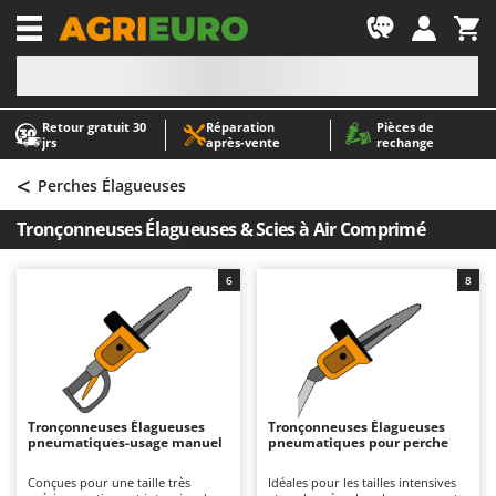
-1
Retour gratuit 30
Réparation
Pièces de
A
A
jrs
après‑vente
rechange
Abris de jardin
ABAC
<
Accessoires pour tracteurs tondeuses autoportés
AgriEuro Premium
Perches Élagueuses
Aérateurs Scarificateurs pour gazon
AgriEuro TOP-LINE
Tronçonneuses Élagueuses & Scies à Air Comprimé
Arracheuses de pommes de terre pour tracteur
AGT
Aspirateurs - Balais Électriques
Aima
6
8
Aspirateurs à cendres
Airmec
Aspirateurs à feuilles sur roues
AL-KO
Aspirateurs de piscine
ALA 2000
Aspirateurs Multifonctions
Alce
Tronçonneuses Élagueuses
Tronçonneuses Élagueuses
pneumatiques-usage manuel
pneumatiques pour perche
Atomiseurs agricoles pour tracteurs
Alpina
Atomiseurs pour traitements
Ama
Conçues pour une taille très
Idéales pour les tailles intensives