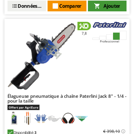
Oriental Koshin
Données techniques
Comparer
Ajouter
Outdoorchef
P
Palazzetti
7,8
Palumbo Pavi
Professionnel
Partisani
Paterlini
Philips
Pramac
Prismafood
Élagueuse pneumatique à chaîne Paterlini Jack 8'' - 1/4 -
R
pour la taille
R.G.V.
Offert par AgriEuro
Rato
Reber
Redback
€ 398,10
Disponibilité:
3