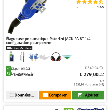
Master
(2)
4,5/5
Mastercook
Masterpro
McCulloch
MCH
Élagueuse pneumatique Paterlini JACK PA 8'' 1/4 -
Michelin
configuration pour perche
Mille
Offert par AgriEuro
Minox
Mockmill
€ 349,94
Disponibilité:
3
More than chef
€ 279,00
Livraison gratuite
TVA
13 août - 17 août
MOSA
Inclus
R-2
MOVA
€ 232,50
Hors taxes (HT)
Mowox
Données techniques
Comparer
Ajouter
MTD