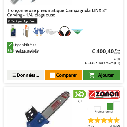
Stiga
Tronçonneuse pneumatique Campagnola LINX 8"
Stocker
Carving - 1/4, élagueuse
Sunseeker
Offert par AgriEuro
T
Tecla
Disponibilité:
13
TecnoGen
€ 400,40
Livraison gratuite
TVA
13 août - 17 août
Tellarini Pompe
Inclus
R-38
Telwin
€ 333,67
Hors taxes (HT)
Tenco
Données techniques
Comparer
Ajouter
Tineco
Titania
Tornado
7,1
Tre Spade
Professionnel
Trev - Abrek - TecnoVIR
Trotec
(14)
4,64/5