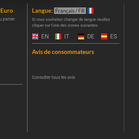
iEuro
Langue:
New
Français / FR
u panier
Inscr
Si vous souhaitez changer de langue veuillez
cliquer sur l'une des icones suivantes:
part
obti
EN
IT
DE
ES
Emai
Avis de consommateurs
Une er
J'
retent
Consulter tous les avis