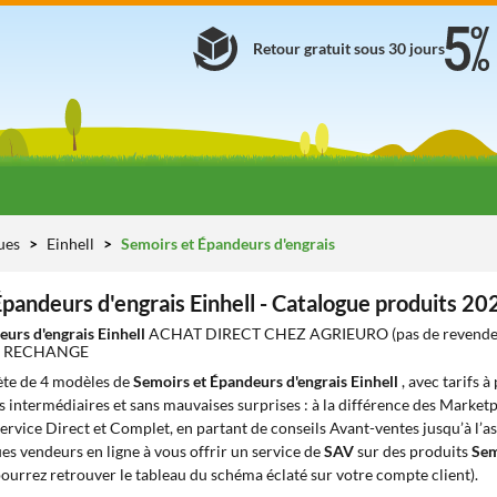
Retour gratuit sous 30 jours
ues
Einhell
Semoirs et Épandeurs d'engrais
pandeurs d'engrais Einhell - Catalogue produits 20
eurs d'engrais Einhell
ACHAT DIRECT CHEZ AGRIEURO (pas de revende
DE RECHANGE
te de 4 modèles de
Semoirs et Épandeurs d'engrais Einhell
, avec tarifs à
ns intermédiaires et sans mauvaises surprises : à la différence des Marketp
ervice Direct et Complet, en partant de conseils Avant-ventes jusqu’à l’as
s vendeurs en ligne à vous offrir un service de
SAV
sur des produits
Sem
ourrez retrouver le tableau du schéma éclaté sur votre compte client).