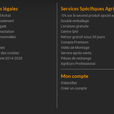
 légales
Services Spécifiques Agr
d'Achat
-5% sur le second produit ajouté a
paiement
Double emballage
gale
Livraison gratuite
tractation
Centre SAV
rsonnelles
Retour gratuit sous 30 jours
Compte Premium
cies
Vidéo de Montage
 des cookies
Service après-vente
rie 2014-2020
Pièces de rechange
AgriEuro Professional
Mon compte
S'identifier
Créer un compte