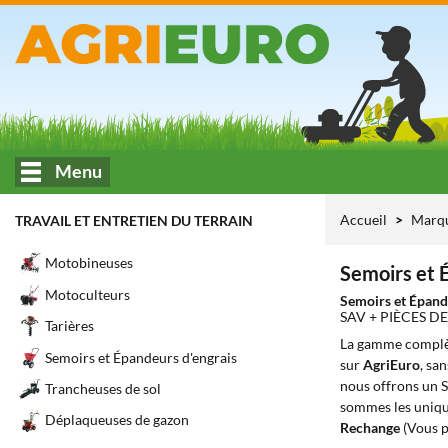
Menu
Accueil
Marq
TRAVAIL ET ENTRETIEN DU TERRAIN
Motobineuses
Semoirs et É
Motoculteurs
Semoirs et Épand
SAV + PIÈCES 
Tarières
La gamme complè
Semoirs et Épandeurs d'engrais
sur
AgriEuro
, sa
nous offrons un S
Trancheuses de sol
sommes les unique
Déplaqueuses de gazon
Rechange
(Vous p