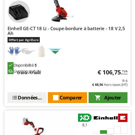
Oriental Koshin
Outdoorchef
P
Einhell GE-CT 18 Li - Coupe-bordure à batterie - 18 V 2,5
Palazzetti
Ah
Palumbo Pavi
Offert par AgriEuro
Partisani
Paterlini
Disponibilité:
5
Philips
€ 106,75
Livraison gratuite
TVA
13 août - 17 août
Inclus
Pramac
R-6
Prismafood
€ 88,96
Hors taxes (HT)
Données techniques
Comparer
Ajouter
R
R.G.V.
Rato
Reber
8,1
Redback