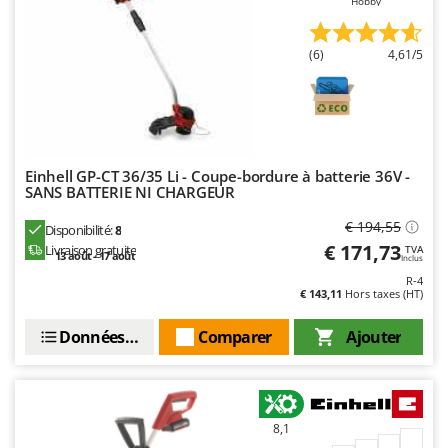
Hobby
Resto Italia
Ribimex
(6)
4,61/5
Ripartrak
Ritter
River Systems
Robomow
Einhell GP-CT 36/35 Li - Coupe-bordure à batterie 36V -
Rossofuoco
SANS BATTERIE NI CHARGEUR
Rover Pompe
€ 194,55
Disponibilité:
8
Royal Food
€ 171,73
Livraison gratuite
TVA
13 août - 17 août
Inclus
Ryobi
R-4
€ 143,11
Hors taxes (HT)
S
Données techniques
Comparer
Ajouter
S.T.P.
Santos
Sbaraglia
Schnitzer
8,1