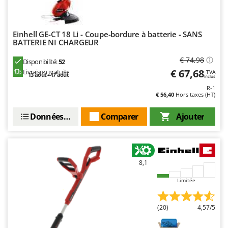
Master
Mastercook
Einhell GE-CT 18 Li - Coupe-bordure à batterie - SANS
Masterpro
BATTERIE NI CHARGEUR
McCulloch
€ 74,98
Disponibilité:
52
MCH
€ 67,68
Livraison gratuite
TVA
13 août - 17 août
Inclus
Michelin
R-1
€ 56,40
Hors taxes (HT)
Mille
Minox
Données techniques
Comparer
Ajouter
Mockmill
More than chef
MOSA
8,1
MOVA
Limitée
Mowox
MTD
(20)
4,57/5