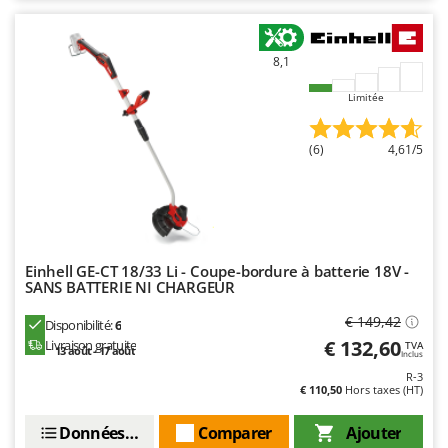
Stiga
Stocker
8,1
Sunseeker
Limitée
T
Tecla
(6)
4,61/5
TecnoGen
Tellarini Pompe
Telwin
Tenco
Einhell GE-CT 18/33 Li - Coupe-bordure à batterie 18V -
Tineco
SANS BATTERIE NI CHARGEUR
Titania
€ 149,42
Disponibilité:
6
Tornado
€ 132,60
Livraison gratuite
TVA
13 août - 17 août
Inclus
Tre Spade
R-3
€ 110,50
Hors taxes (HT)
Trev - Abrek - TecnoVIR
Trotec
Données techniques
Comparer
Ajouter