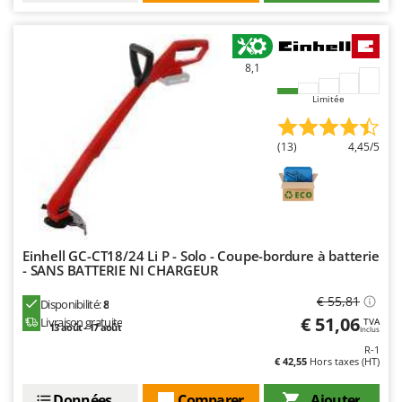
Troy-Bilt
U
Udor
8,1
Unger
Limitée
V
Verdemax
(13)
4,45/5
Vesco
Volpi
W
Waldner
Einhell GC-CT18/24 Li P - Solo - Coupe-bordure à batterie
- SANS BATTERIE NI CHARGEUR
Weber
WIDU
€ 55,81
Disponibilité:
8
€ 51,06
Livraison gratuite
TVA
Wiper EcoRobot
13 août - 17 août
Inclus
R-1
Wolf Garten
€ 42,55
Hors taxes (HT)
Wortex
Données techniques
Comparer
Ajouter