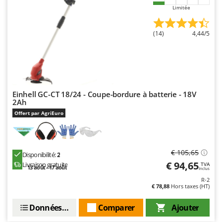
Seven Italy
Limitée
Shark
Silky
(14)
4,44/5
Simatech
Sirman
Skil
Smartwood
Einhell GC-CT 18/24 - Coupe-bordure à batterie - 18V
2Ah
Smeg
Offert par AgriEuro
Snapper
Solidur
€ 105,65
Spice Electronics
Disponibilité:
2
€ 94,65
Livraison gratuite
TVA
Spiralmac
13 août - 17 août
Inclus
R-2
Spring Protezione
€ 78,88
Hors taxes (HT)
Spyro
Données techniques
Comparer
Ajouter
Stanley