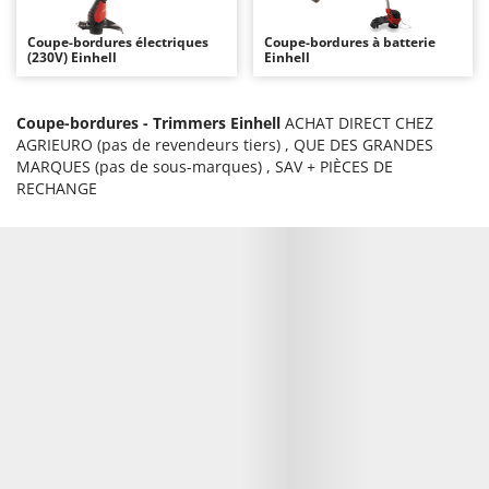
Autolaveuses
Ambrogio Robot
Coupe-bordures électriques
Coupe-bordures à batterie
Autres produits
Annovi Reverberi
(230V) Einhell
Einhell
ANTHBOT
B
Balayeuses
Archman
Coupe-bordures - Trimmers Einhell
ACHAT DIRECT CHEZ
AGRIEURO (pas de revendeurs tiers) , QUE DES GRANDES
Bancs de scie pour le bois - Scies à bûches
Arco
MARQUES (pas de sous-marques) , SAV + PIÈCES DE
Barbecues
Ardes
RECHANGE
Bennes pour tracteur
Argo
Brosses pour sols extérieurs
Ariete
Brouettes à moteur
Artus
Broyeurs à axe horizontal pour tracteur
Attila
Broyeurs de branches et végétaux
Ausonia
Butteurs pour tracteur
Awelco
C
B
Chargeurs de batterie - Démarreurs
Baesso
Charrues pour tracteur
Bahco