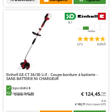
Worx
Y
Yard Force
8,1
Z
Zanon
Hobby
Zephir
(21)
4,65/5
ZGrills
Zodiac
Zomax
Einhell GE-CT 36/30 Li E - Coupe-bordure à batterie -
SANS BATTERIE NI CHARGEUR
Disponibilité:
6
€ 124,45
Livraison gratuite
TVA
13 août - 17 août
Inclus
R-8
€ 103,71
Hors taxes (HT)