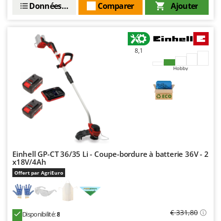
Données techniques
Comparer
Ajouter
8,1
Hobby
Einhell GP-CT 36/35 Li - Coupe-bordure à batterie 36V - 2
x18V/4Ah
Offert par AgriEuro
€ 331,80
Disponibilité:
8