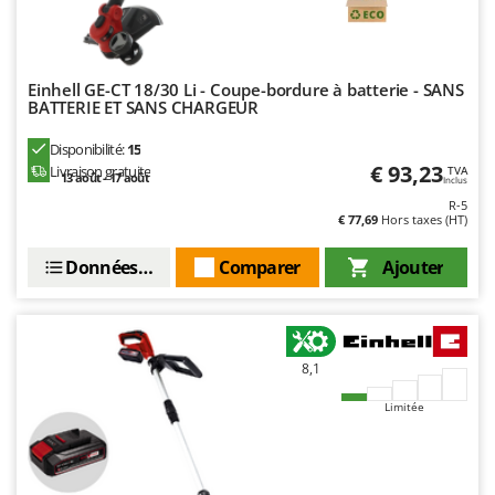
N
New O.M.R.A.
Nilfisk
Ninja
Einhell GE-CT 18/30 Li - Coupe-bordure à batterie - SANS
BATTERIE ET SANS CHARGEUR
Novatec
Novital
Disponibilité:
15
€ 93,23
Livraison gratuite
TVA
NuAir
13 août - 17 août
Inclus
R-5
NuovaFac
€ 77,69
Hors taxes (HT)
O
Données techniques
Comparer
Ajouter
Officine Savioli
Oliviero
Olix
8,1
OMA
Omas
Limitée
Ompagrill
Ooni