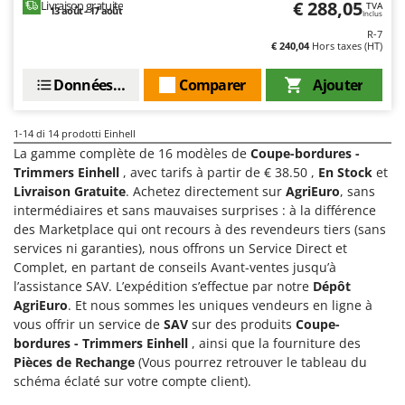
€ 288,05
Livraison gratuite
TVA
13 août - 17 août
Inclus
R-7
€ 240,04
Hors taxes (HT)
Données techniques
Comparer
Ajouter
1-14
di 14 prodotti Einhell
La gamme complète de 16 modèles de
Coupe-bordures -
Trimmers Einhell
, avec tarifs à partir de € 38.50 ,
En Stock
et
Livraison Gratuite
. Achetez directement sur
AgriEuro
, sans
intermédiaires et sans mauvaises surprises : à la différence
des Marketplace qui ont recours à des revendeurs tiers (sans
services ni garanties), nous offrons un Service Direct et
Complet, en partant de conseils Avant-ventes jusqu’à
l’assistance SAV. L’expédition s’effectue par notre
Dépôt
AgriEuro
. Et nous sommes les uniques vendeurs en ligne à
vous offrir un service de
SAV
sur des produits
Coupe-
bordures - Trimmers Einhell
, ainsi que la fourniture des
Pièces de Rechange
(Vous pourrez retrouver le tableau du
schéma éclaté sur votre compte client).