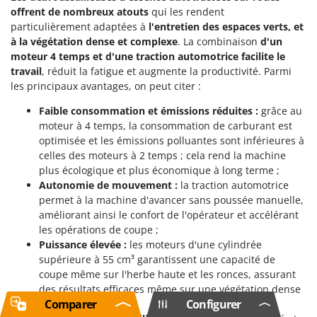
offrent de nombreux atouts
qui les rendent
particulièrement adaptées à
l'entretien des espaces verts, et
à la végétation dense et complexe
. La combinaison
d'un
moteur 4 temps et d'une traction automotrice facilite le
travail
, réduit la fatigue et augmente la productivité. Parmi
les principaux avantages, on peut citer :
Faible consommation et émissions réduites :
grâce au
moteur à 4 temps, la consommation de carburant est
optimisée et les émissions polluantes sont inférieures à
celles des moteurs à 2 temps ; cela rend la machine
plus écologique et plus économique à long terme ;
Autonomie de mouvement :
la traction automotrice
permet à la machine d'avancer sans poussée manuelle,
améliorant ainsi le confort de l'opérateur et accélérant
les opérations de coupe ;
Puissance élevée :
les moteurs d'une cylindrée
supérieure à 55 cm³ garantissent une capacité de
coupe même sur l'herbe haute et les ronces, assurant
des résultats efficaces même sur une végétation dense
Comparer
Configurer
et difficile ;