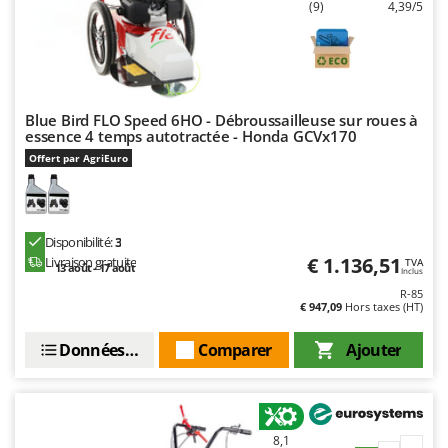
(9)
4,39/5
Blue Bird FLO Speed 6HO - Débroussailleuse sur roues à
essence 4 temps autotractée - Honda GCVx170
Offert par AgriEuro
Disponibilité:
3
€ 1.136,51
Livraison gratuite
TVA
13 août - 17 août
Inclus
R-85
€ 947,09
Hors taxes (HT)
Données techniques
Comparer
Ajouter
8,1