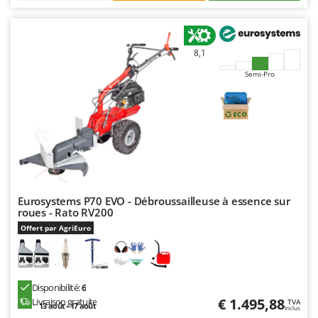
8,1
Semi-Pro
Eurosystems P70 EVO - Débroussailleuse à essence sur
roues - Rato RV200
Offert par AgriEuro
Disponibilité:
6
€ 1.495,88
Livraison gratuite
TVA
13 août - 17 août
Inclus