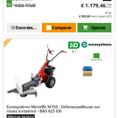
Stiga
€ 1.179,46
Livraison gratuite
TVA
13 août - 17 août
Inclus
Stocker
R-66
€ 982,88
Hors taxes (HT)
Sunseeker
Données techniques
Comparer
Ajouter
T
Tecla
PROMO
TecnoGen
Tellarini Pompe
8,1
Telwin
Semi-Pro
Tenco
Tineco
Titania
Tornado
Tre Spade
Trev - Abrek - TecnoVIR
Eurosystems Minieffe M150 - Débroussailleuse sur
roues à essence - B&S 625 EXi
Trotec
Offert par AgriEuro