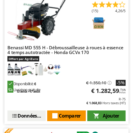
Oriental Koshin
(15)
4,26/5
Outdoorchef
P
Palazzetti
Palumbo Pavi
Partisani
Benassi MD 555 H - Débroussailleuse à roues à essence
4 temps autotractée - Honda GCVx 170
Paterlini
Offert par AgriEuro
Philips
Pramac
-5%
€ 1.350,10
Prismafood
Disponibilité:
6
€ 1.282,59
Livraison gratuite
TVA
13 août - 17 août
Inclus
R
R-75
R.G.V.
€ 1.068,83
Hors taxes (HT)
Rato
Données techniques
Comparer
Ajouter
Reber
Redback
PROMO