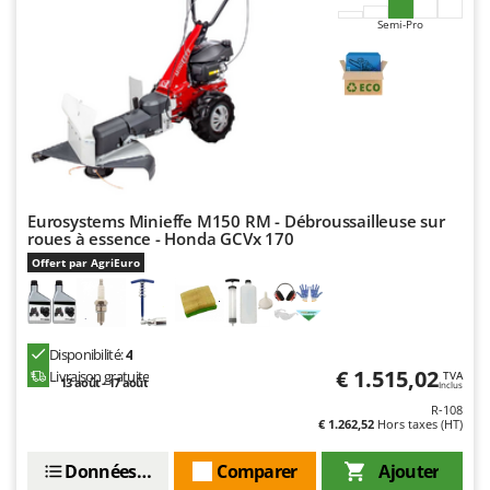
Semi-Pro
Eurosystems Minieffe M150 RM - Débroussailleuse sur
roues à essence - Honda GCVx 170
Offert par AgriEuro
Disponibilité:
4
€ 1.515,02
Livraison gratuite
TVA
13 août - 17 août
Inclus
R-108
€ 1.262,52
Hors taxes (HT)
Données techniques
Comparer
Ajouter