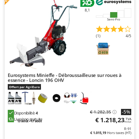
Resto Italia
8,1
Ribimex
Semi-Pro
Ripartrak
Ritter
(1)
4/5
River Systems
Robomow
Rossofuoco
Rover Pompe
Eurosystems Minieffe - Débroussailleuse sur roues à
Royal Food
essence - Loncin 196 OHV
Ryobi
Offert par AgriEuro
S
S.T.P.
-5%
€ 1.282,35
Disponibilité:
4
Santos
€ 1.218,23
Livraison gratuite
TVA
13 août - 17 août
Inclus
Sbaraglia
R-91
Schnitzer
€ 1.015,19
Hors taxes (HT)