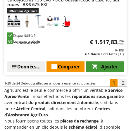
roues - B&S 675 EXI
Offert par AgriEuro
Disponibilité:
1
€ 1.517,83
Livraison gratuite
TVA
13 août - 17 août
Inclus
R-108
€ 1.264,86
Hors taxes (HT)
Données techniques
Comparer
Ajouter
1
2
1-20
de 24 Débroussailleuses à roues à essence autotractées
AgriEuro est le seul e-commerce à offrir un véritable
Service
Après-Vente
: nous effectuons les
réparations sous garantie
avec
retrait du produit directement à domicile
, soit dans
notre
Atelier Central
, soit dans les nombreux
Centres
d’Assistance AgriEuro
.
Nous fournissons toutes les
pièces de rechange
, à
commander en un clic depuis le
schéma éclaté
, disponible