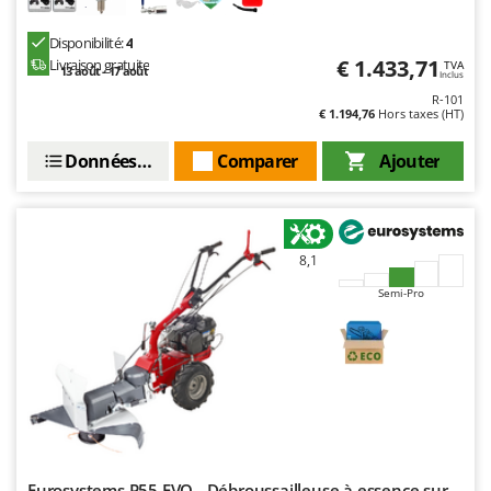
Disponibilité:
4
€ 1.433,71
Livraison gratuite
TVA
13 août - 17 août
Inclus
R-101
€ 1.194,76
Hors taxes (HT)
Données techniques
Comparer
Ajouter
8,1
Semi-Pro
Eurosystems P55 EVO - Débroussailleuse à essence sur