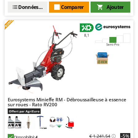
Seven Italy
Données techniques
Comparer
Ajouter
Shark
PROMO
Silky
Simatech
8,1
Sirman
Semi-Pro
Skil
Smartwood
Smeg
Snapper
Solidur
Spice Electronics
Eurosystems Minieffe RM - Débroussailleuse à essence
Spiralmac
sur roues - Rato RV200
Offert par AgriEuro
Spring Protezione
Spyro
Stanley
-5%
€ 1.241,54
Disponibilité:
4