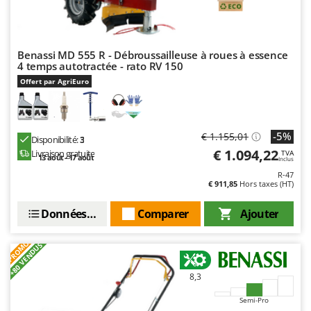
N
New O.M.R.A.
Nilfisk
Ninja
Benassi MD 555 R - Débroussailleuse à roues à essence
4 temps autotractée - rato RV 150
Novatec
Offert par AgriEuro
Novital
NuAir
NuovaFac
-5%
€ 1.155,01
Disponibilité:
3
€ 1.094,22
Livraison gratuite
TVA
13 août - 17 août
Inclus
O
Officine Savioli
R-47
€ 911,85
Hors taxes (HT)
Oliviero
Données techniques
Comparer
Ajouter
Olix
OMA
PROMO
+80 VENDUS
Omas
Ompagrill
8,3
Ooni
Semi-Pro