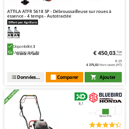
Worx
ATTILA ATFR 5618 SP - Débroussailleuse sur roues à
Y
essence - 4 temps - Autotractée
Yard Force
Offert par AgriEuro
Z
Zanon
Zephir
Disponibilité:
3
€ 450,03
Livraison gratuite
ZGrills
TVA
13 août - 17 août
Inclus
Zodiac
R-29
€ 375,03
Hors taxes (HT)
Zomax
Données techniques
Comparer
Ajouter
+90 VENDUS
8,1
Semi-Pro