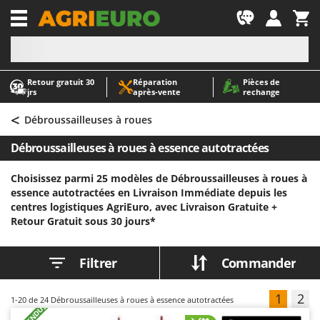
-1
Retour gratuit 30
Réparation
Pièces de
A
A
jrs
après‑vente
rechange
Abris de jardin
ABAC
<
Accessoires pour tracteurs tondeuses autoportés
AgriEuro Premium
Débroussailleuses à roues
Aérateurs Scarificateurs pour gazon
AgriEuro TOP-LINE
Débroussailleuses à roues à essence autotractées
Arracheuses de pommes de terre pour tracteur
AGT
Choisissez parmi 25 modèles de Débroussailleuses à roues à
Aspirateurs - Balais Électriques
Aima
essence autotractées en Livraison Immédiate depuis les
Aspirateurs à cendres
Airmec
centres logistiques AgriEuro, avec Livraison Gratuite +
Retour Gratuit sous 30 jours*
Aspirateurs à feuilles sur roues
AL-KO
Aspirateurs de piscine
ALA 2000
Filtrer
Commander
Aspirateurs Multifonctions
Alce
Atomiseurs agricoles pour tracteurs
Alpina
1
2
1-20
de 24 Débroussailleuses à roues à essence autotractées
Atomiseurs pour traitements
Ama