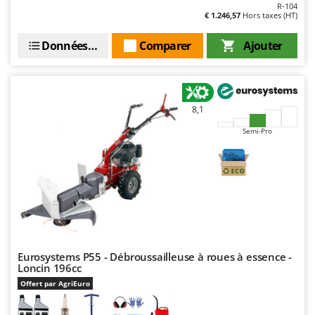
R-104
€ 1.246,57
Hors taxes (HT)
Données techniques
Comparer
Ajouter
8,1
Semi-Pro
Eurosystems P55 - Débroussailleuse à roues à essence -
Loncin 196cc
Offert par AgriEuro