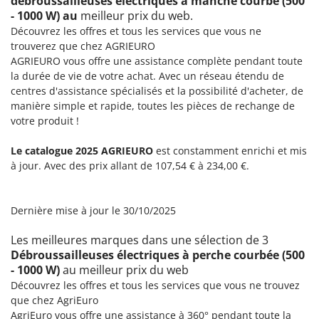
débroussailleuses électriques à manche courbé (500
Resto Italia
- 1000 W) au
meilleur prix du web.
Ribimex
Découvrez les offres et tous les services que vous ne
trouverez que chez AGRIEURO
Ripartrak
AGRIEURO vous offre une assistance complète pendant toute
Ritter
la durée de vie de votre achat. Avec un réseau étendu de
centres d'assistance spécialisés et la possibilité d'acheter, de
River Systems
manière simple et rapide, toutes les pièces de rechange de
Robomow
votre produit !
Rossofuoco
Le catalogue 2025 AGRIEURO
est constamment enrichi et mis
Rover Pompe
à jour. Avec des prix allant de 107,54 € à 234,00 €.
Royal Food
Ryobi
Dernière mise à jour le 30/10/2025
S
Les meilleures marques dans une sélection de 3
S.T.P.
Débroussailleuses électriques à perche courbée (500
Santos
- 1000 W)
au meilleur prix du web
Sbaraglia
Découvrez les offres et tous les services que vous ne trouvez
que chez AgriEuro
Schnitzer
AgriEuro vous offre une assistance à 360° pendant toute la