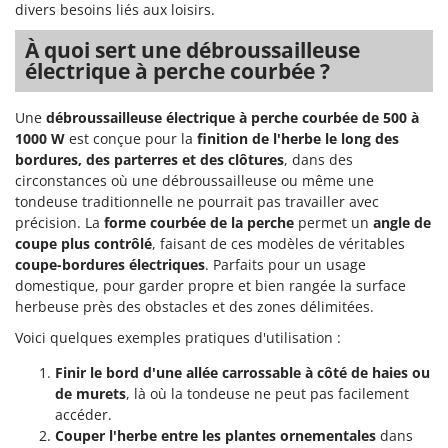
Machines pour la transformation des fruits
divers besoins liés aux loisirs.
Famur
Machines sous vide
FARMER
À quoi sert une débroussailleuse
électrique à perche courbée ?
Motobineuses
FBC
Motoculteurs
Ferrari Group
Une
débroussailleuse électrique à perche courbée de 500 à
Motofaucheuses
Ferroni
1000 W
est conçue pour la
finition de l'herbe le long des
Motopompes pour irrigation
bordures, des parterres et des clôtures
, dans des
Ferrua
circonstances où une débroussailleuse ou même une
Moulins à céréales électriques
FIAC
tondeuse traditionnelle ne pourrait pas travailler avec
Moulins à farine
précision. La
forme courbée de la perche
permet un
angle de
FIEM
coupe plus contrôlé
, faisant de ces modèles de véritables
Fimar
N
coupe-bordures électriques
. Parfaits pour un usage
Nettoyeurs et Balais à vapeur
FINI
domestique, pour garder propre et bien rangée la surface
Nettoyeurs haute pression
herbeuse près des obstacles et des zones délimitées.
Fiorentini
Nettoyeurs tapis, moquettes et tapisseries
Voici quelques exemples pratiques d'utilisation :
Fiskars
Finir le bord d'une allée carrossable
à côté de haies ou
Flymo
P
Peignes vibreurs et Secoueurs à olives
de murets
, là où la tondeuse ne peut pas facilement
Fontana Forni
accéder.
Pelles rétros pour tracteur
Forest Master
Couper l'herbe entre les plantes ornementales
dans