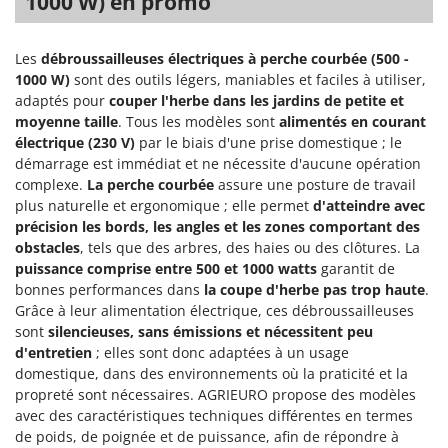
1000 W) en promo
Groupes électrogènes
E
Gyrobroyeurs à lame pour tracteur
EcoFlow
Les
débroussailleuses électriques à perche courbée (500 -
Edilmark
1000 W)
sont des outils légers, maniables et faciles à utiliser,
H
Haches - Cognées et Hachettes
adaptés pour
couper l'herbe dans les jardins de petite et
Effeuno
moyenne taille
. Tous les modèles sont
alimentés en courant
Hachoirs à viande
Einhell
électrique (230 V)
par le biais d'une prise domestique ; le
Herses à Dents
démarrage est immédiat et ne nécessite d'aucune opération
Elegen
complexe.
La perche courbée
assure une posture de travail
Herses Rotatives
Energy Gruppi
plus naturelle et ergonomique ; elle permet
d'atteindre avec
Enotecnica Pillan
précision les bords, les angles et les zones comportant des
L
Lames à neige
obstacles
, tels que des arbres, des haies ou des clôtures. La
Eschenfelder
puissance comprise entre 500 et 1000 watts
garantit de
Lames niveleuses pour tracteur
EuroMech
bonnes performances dans
la coupe d'herbe pas trop haute
.
Lave-vitres
Grâce à leur alimentation électrique, ces débroussailleuses
Eurosystems
sont
silencieuses, sans émissions et nécessitent peu
Lieuses électriques pour vignes
d'entretien
; elles sont donc adaptées à un usage
F
FAC
domestique, dans des environnements où la praticité et la
M
propreté sont nécessaires. AGRIEURO propose des modèles
Machines à pâtes
Fama Industrie
avec des caractéristiques techniques différentes en termes
Machines de nettoyage pour panneaux photovoltaïques et surfaces vitrées
Famag
de poids, de poignée et de puissance, afin de répondre à