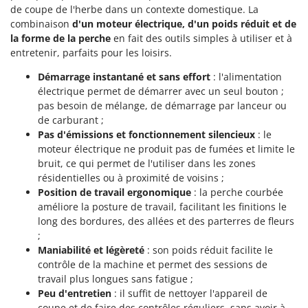
Tondeuses autoportées
Lampacrescia - MGM
de coupe de l'herbe dans un contexte domestique. La
combinaison
d'un moteur électrique, d'un poids réduit et de
Tondeuses débroussailleuses thermiques
Landxcape
la forme de la perche
en fait des outils simples à utiliser et à
Trancheuses
LAR Casalinghi
entretenir, parfaits pour les loisirs.
Trancheuses de sol
Lavor
Démarrage instantané et sans effort
: l'alimentation
Transpalettes
Linea VZ
électrique permet de démarrer avec un seul bouton ;
pas besoin de mélange, de démarrage par lanceur ou
Treuils de débardage
Lisam
de carburant ;
Tronçonneuses
Lotusgrill
Pas d'émissions et fonctionnement silencieux
: le
moteur électrique ne produit pas de fumées et limite le
V
M
bruit, ce qui permet de l'utiliser dans les zones
Vêtements de Sécurité
M.A.I.BO.
résidentielles ou à proximité de voisins ;
Vibroculteurs à tracteur
Macom
Position de travail ergonomique
: la perche courbée
améliore la posture de travail, facilitant les finitions le
Macte Ovens
long des bordures, des allées et des parterres de fleurs
Makita
;
Maniabilité et légèreté
: son poids réduit facilite le
MAMMAMIA
contrôle de la machine et permet des sessions de
Marcato
travail plus longues sans fatigue ;
Peu d'entretien
: il suffit de nettoyer l'appareil de
Marina Systems
coupe et de faire des contrôles réguliers, sans avoir à