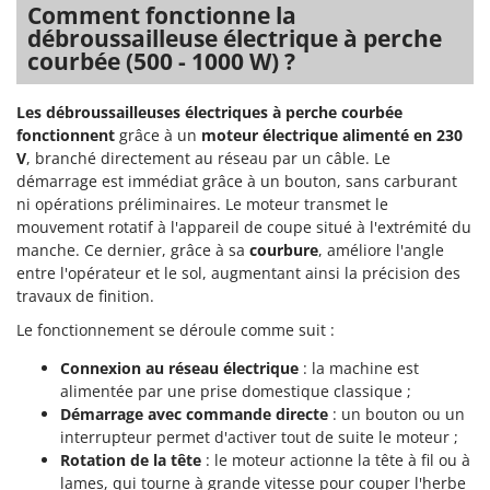
Pulvérisateurs
Comment fonctionne la
GRIFO
débroussailleuse électrique à perche
Pulvérisateurs portés
GVS
courbée (500 - 1000 W) ?
GYS
R
Rafraîchisseurs d'air par évaporation
Les débroussailleuses électriques à perche courbée
H
fonctionnent
grâce à un
moteur électrique alimenté en 230
Rampes de chargement en aluminium
Hailo
V
, branché directement au réseau par un câble. Le
Râpes à fromage électriques
Helvi
démarrage est immédiat grâce à un bouton, sans carburant
Râteaux pour tracteur
ni opérations préliminaires. Le moteur transmet le
Henx
mouvement rotatif à l'appareil de coupe situé à l'extrémité du
Remplisseuses
HiKOKI
manche. Ce dernier, grâce à sa
courbure
, améliore l'angle
Robots nettoyeurs de piscine
entre l'opérateur et le sol, augmentant ainsi la précision des
Honda
travaux de finition.
Robots Tondeuses
I
Le fonctionnement se déroule comme suit :
Rogneuses de souches
Idromatic
Rouleaux pour tracteur
Connexion au réseau électrique
: la machine est
Il-Tec
alimentée par une prise domestique classique ;
Imperia
Démarrage avec commande directe
: un bouton ou un
S
Scies à os
interrupteur permet d'activer tout de suite le moteur ;
Infaco
Rotation de la tête
: le moteur actionne la tête à fil ou à
Scies à Ruban
Intec
lames, qui tourne à grande vitesse pour couper l'herbe