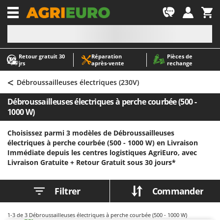
-1
Retour gratuit 30
Réparation
Pièces de
A
A
jrs
après‑vente
rechange
Abris de jardin
ABAC
<
Accessoires pour tracteurs tondeuses autoportés
AgriEuro Premium
Débroussailleuses électriques (230V)
Aérateurs Scarificateurs pour gazon
AgriEuro TOP-LINE
Débroussailleuses électriques à perche courbée (500 -
Arracheuses de pommes de terre pour tracteur
AGT
1000 W)
Aspirateurs - Balais Électriques
Aima
Choisissez parmi 3 modèles de Débroussailleuses
Aspirateurs à cendres
Airmec
électriques à perche courbée (500 - 1000 W) en Livraison
Immédiate depuis les centres logistiques AgriEuro, avec
Aspirateurs à feuilles sur roues
AL-KO
Livraison Gratuite +
Retour Gratuit sous 30 jours*
Aspirateurs de piscine
ALA 2000
Aspirateurs Multifonctions
Alce
Filtrer
Commander
Atomiseurs agricoles pour tracteurs
Alpina
Atomiseurs pour traitements
Ama
1-3
de 3 Débroussailleuses électriques à perche courbée (500 - 1000 W)