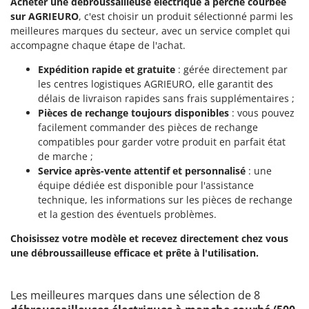
Acheter une débroussailleuse électrique à perche courbée
Oriental Koshin
sur AGRIEURO
, c'est choisir un produit sélectionné parmi les
Outdoorchef
meilleures marques du secteur, avec un service complet qui
accompagne chaque étape de l'achat.
P
Palazzetti
Expédition rapide et gratuite
: gérée directement par
les centres logistiques AGRIEURO, elle garantit des
Palumbo Pavi
délais de livraison rapides sans frais supplémentaires ;
Partisani
Pièces de rechange toujours disponibles
: vous pouvez
facilement commander des pièces de rechange
Paterlini
compatibles pour garder votre produit en parfait état
Philips
de marche ;
Service après-vente attentif et personnalisé
: une
Pramac
équipe dédiée est disponible pour l'assistance
Prismafood
technique, les informations sur les pièces de rechange
et la gestion des éventuels problèmes.
R
R.G.V.
Choisissez votre modèle et recevez directement chez vous
une débroussailleuse efficace et prête à l'utilisation.
Rato
Reber
Les meilleures marques dans une sélection de 8
Redback