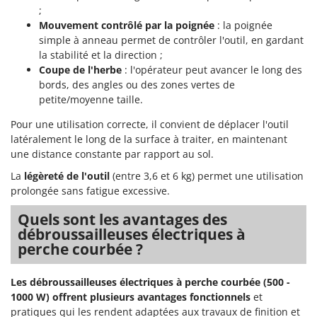
Scies alternatives à batterie
;
Intex
Scies de jardin télescopiques
Mouvement contrôlé par la poignée
: la poignée
Italyco
simple à anneau permet de contrôler l'outil, en gardant
Sécateurs électriques à batterie
ITM
la stabilité et la direction ;
Sécateurs et Échenilloirs manuels
Coupe de l'herbe
: l'opérateur peut avancer le long des
J
bords, des angles ou des zones vertes de
Sécateurs pneumatiques
JOLLY ITALIA
petite/moyenne taille.
Semoirs et Épandeurs d'engrais
Pour une utilisation correcte, il convient de déplacer l'outil
K
Socs pour tracteur
KAAZ
latéralement le long de la surface à traiter, en maintenant
Souffleurs aspirateurs pour Feuilles
une distance constante par rapport au sol.
Karcher
Soufreuses - Poudreuses à dos
La
légèreté de l'outil
(entre 3,6 et 6 kg) permet une utilisation
Kasco
prolongée sans fatigue excessive.
Soufreuses - Poudreuses pour tracteur
Kemper
Quels sont les avantages des
Keter
T
débroussailleuses électriques à
Taille-haies
KitchenAid
perche courbée ?
Taille-haies à bras pour tracteur
Komo
Tarières
Les débroussailleuses électriques à perche courbée (500 -
L
1000 W)
offrent plusieurs avantages fonctionnels
et
Tondeuses à Gazon
Laica
pratiques qui les rendent adaptées aux travaux de finition et