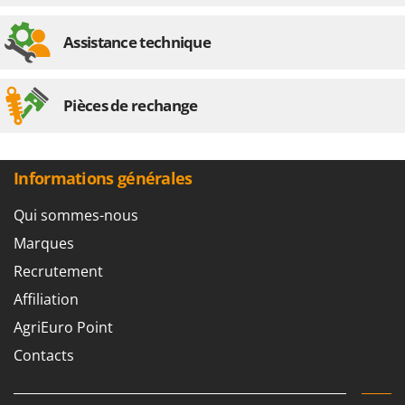
Stiga
Stocker
Assistance technique
Sunseeker
Pièces de rechange
T
Tecla
TecnoGen
Tellarini Pompe
Informations générales
Telwin
Qui sommes-nous
Tenco
Marques
Tineco
Recrutement
Titania
Affiliation
Tornado
AgriEuro Point
Tre Spade
Contacts
Trev - Abrek - TecnoVIR
Trotec