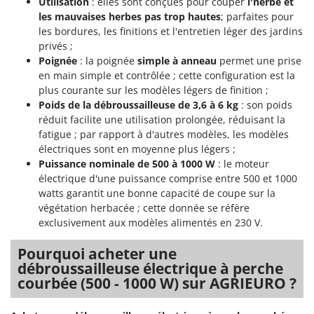
N
Utilisation
: elles sont conçues pour couper
l'herbe et
New O.M.R.A.
les mauvaises herbes pas trop hautes
; parfaites pour
Nilfisk
les bordures, les finitions et l'entretien léger des jardins
privés ;
Ninja
Poignée
: la poignée
simple à anneau
permet une prise
Novatec
en main simple et contrôlée ; cette configuration est la
plus courante sur les modèles légers de finition ;
Novital
Poids de la débroussailleuse de 3,6 à 6 kg
: son poids
NuAir
réduit facilite une utilisation prolongée, réduisant la
NuovaFac
fatigue ; par rapport à d'autres modèles, les modèles
électriques sont en moyenne plus légers ;
Puissance nominale de 500 à 1000 W
: le moteur
O
Officine Savioli
électrique d'une puissance comprise entre 500 et 1000
watts garantit une bonne capacité de coupe sur la
Oliviero
végétation herbacée ; cette donnée se réfère
Olix
exclusivement aux modèles alimentés en 230 V.
OMA
Pourquoi acheter une
Omas
débroussailleuse électrique à perche
Ompagrill
courbée (500 - 1000 W) sur AGRIEURO ?
Ooni