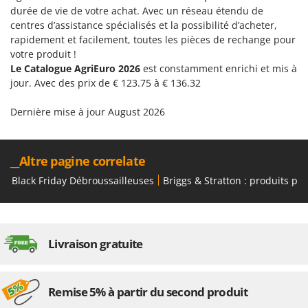
Seven Italy
durée de vie de votre achat. Avec un réseau étendu de
centres d’assistance spécialisés et la possibilité d’acheter,
Shark
rapidement et facilement, toutes les pièces de rechange pour
Silky
votre produit !
Simatech
Le Catalogue AgriEuro 2026
est constamment enrichi et mis à
jour. Avec des prix de € 123.75 à € 136.32
Sirman
Skil
Dernière mise à jour August 2026
Smartwood
Smeg
__Altre pagine correlate
Snapper
Black Friday Débroussailleuses
Briggs & Stratton : produits po
Solidur
Spice Electronics
Spiralmac
Livraison gratuite
Spring Protezione
Spyro
Remise 5% à partir du second produit
Stanley