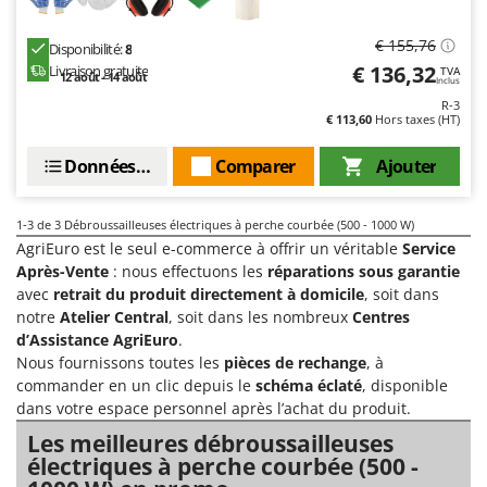
Comet
F
Fendeuses à bois
€ 155,76
Disponibilité:
8
Cresco
€ 136,32
Livraison gratuite
TVA
Filets pour la Récolte des olives
12 août - 14 août
Cruccolini
Inclus
R-3
Filtres pour vin et huile
CTEK
€ 113,60
Hors taxes (HT)
Floconneuses
D
Données techniques
Comparer
Ajouter
Fouloirs - Égrappoirs
Dal Degan
Fourches pour tracteur
DCG
1-3
de 3 Débroussailleuses électriques à perche courbée (500 - 1000 W)
Fours d'extérieur - intérieur pour pizza et cuisine
Deca
AgriEuro est le seul e-commerce à offrir un véritable
Service
Après-Vente
: nous effectuons les
réparations sous garantie
Fours électriques
DeWalt
avec
retrait du produit directement à domicile
, soit dans
Fraises à neige
Di Martino
notre
Atelier Central
, soit dans les nombreux
Centres
Fraises rotatives pour tracteur
d’Assistance AgriEuro
.
Diavola Pro
Nous fournissons toutes les
pièces de rechange
, à
Friteuses sans huile
Diesse
commander en un clic depuis le
schéma éclaté
, disponible
Docma
dans votre espace personnel après l’achat du produit.
G
Générateurs d'air chaud
Les meilleures débroussailleuses
Dominion
électriques à perche courbée (500 -
Godets à terre basculants pour tracteur
Dreame