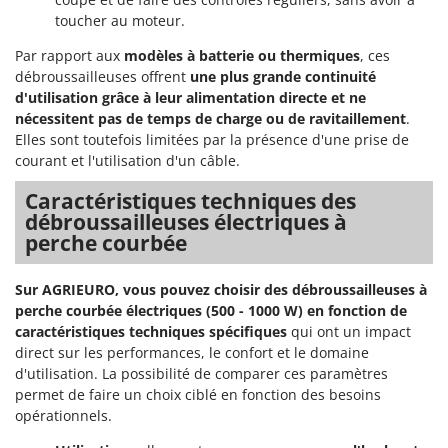
Master
toucher au moteur.
Mastercook
Par rapport aux
modèles à batterie ou thermiques
, ces
Masterpro
débroussailleuses offrent
une plus grande continuité
d'utilisation grâce à leur alimentation directe et ne
McCulloch
nécessitent pas de temps de charge ou de ravitaillement
.
MCH
Elles sont toutefois limitées par la présence d'une prise de
courant et l'utilisation d'un câble.
Michelin
Mille
Caractéristiques techniques des
débroussailleuses électriques à
Minox
perche courbée
Mockmill
More than chef
Sur AGRIEURO, vous pouvez choisir des débroussailleuses à
perche courbée électriques (500 - 1000 W) en fonction de
MOSA
caractéristiques techniques spécifiques
qui ont un impact
MOVA
direct sur les performances, le confort et le domaine
Mowox
d'utilisation. La possibilité de comparer ces paramètres
permet de faire un choix ciblé en fonction des besoins
MTD
opérationnels.