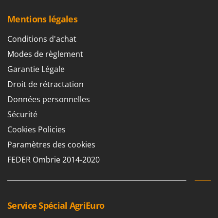
Troy-Bilt
Mentions légales
U
Udor
Conditions d'achat
Unger
Modes de règlement
Garantie Légale
V
Verdemax
Droit de rétractation
Vesco
Données personnelles
Volpi
Sécurité
W
Cookies Policies
Waldner
Paramètres des cookies
Weber
FEDER Ombrie 2014-2020
WIDU
Wiper EcoRobot
Wolf Garten
Service Spécial AgriEuro
Wortex