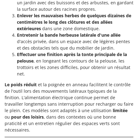
Perches Élagueuses
un jardin avec des buissons et des arbustes, en gardant
Francini
la surface autour des racines propres.
Pétrins à Spirale
Enlever les mauvaises herbes de quelques dizaines de
G
Piscines
centimètres le long des clôtures et des allées
G3 Ferrari
extérieures
dans une zone domestique.
Planteuses de pommes de terre pour tracteur
Gardena
Entretenir la bande herbeuse latérale d'une allée
Plateaux de coupe pour tracteur
d'accès privée, dans un espace avec de légères pentes
Garofalo
Plumeuses
et des obstacles tels que du mobilier de jardin.
GeoTech
Effectuer une finition après la tonte principale de la
Pompes d'irrigation à tracteur
GeoTech Pro
pelouse
, en longeant les contours de la pelouse, les
Pompes de transfert
trottoirs et les zones difficiles, pour obtenir un résultat
Gierre
net.
Pompes immergées électriques
Ginko - MGM
Le poids réduit
et la poignée en anneau facilitent le contrôle
Postes à souder
Gipeco
de l'outil lors des mouvements latéraux typiques de la
Poussoirs à saucisse
Girmi
finition. L'alimentation électrique continue permet de
Power Stations - Batteries - Centrales électriques portables
travailler longtemps sans interruption pour recharger ou faire
GRAEF
le plein. Ces modèles sont adaptés à une utilisation
limitée
Presses à pellets
Gre
ou
pour des loisirs
, dans des contextes où une bonne
Pressoirs à fruits
praticité et un entretien régulier des espaces verts sont
GreenBay
nécessaires.
Pressoirs à Raisin
Greenworks