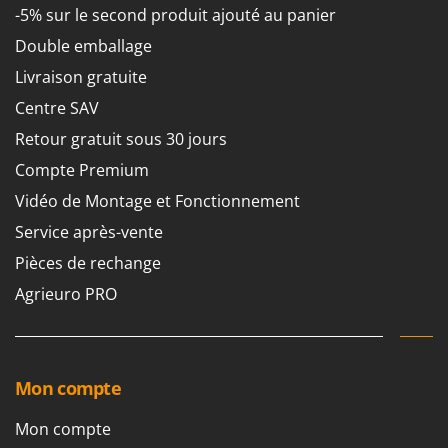
Worx
-5% sur le second produit ajouté au panier
Double emballage
Y
Yard Force
Livraison gratuite
Centre SAV
Z
Zanon
Retour gratuit sous 30 jours
Zephir
Compte Premium
ZGrills
Vidéo de Montage et Fonctionnement
Zodiac
Service après-vente
Zomax
Pièces de rechange
Agrieuro PRO
Mon compte
Mon compte