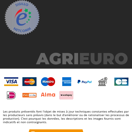
Master
Mastercook
Masterpro
McCulloch
MCH
Michelin
Mille
Minox
Mockmill
More than chef
MOSA
MOVA
Mowox
Les produits présentés font l'objet de mises à jour techniques constantes effectuées par
les producteurs sans préavis (dans le but d'améliorer ou de rationaliser les processus de
MTD
production). C'est pourquoi les données, les descriptions et les images fournis sont
indicatifs et non contraignants.