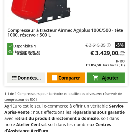
Désherbeurs thermiques et mécaniques
Bosch
Déshumidificateurs
Brumi
Draineuses
BullMach
Compresseur à tracteur Airmec Agriplus 1000/500 - tête
E
1000, réservoir 500 L
C
Échelles en aluminium
C.EL.ME.
-5%
€ 3.615,35
Disponibilité:
1
Effaroucheurs d'oiseaux
Calory Forni
€ 3.429,00
Livraison gratuite
TVA
18 août - 20 août
Inclus
Effeuilleuses pour olives
Campagnola
R-193
Égreneuses à maïs
€ 2.857,50
Hors taxes (HT)
Campingaz
Électropompes pour la maison et le jardin
Castelgarden
Données techniques
Comparer
Ajouter
Éleveuses artificielles pour poussins
Castellari
Enfouisseurs de pierres
Ceccato Olindo
1-1
de 1 Compresseurs pour la récolte et la taille des olives avec réservoir de
compresseur de 500 l
Enrouleurs de filets pour olives
Char-Broil
AgriEuro est le seul e-commerce à offrir un véritable
Service
Épareuses pour tracteur
Classe
Après-Vente
: nous effectuons les
réparations sous garantie
Épépineuses
avec
retrait du produit directement à domicile
, soit dans
Clementi
notre
Atelier Central
, soit dans les nombreux
Centres
Équipements de protection des voies respiratoires
Cofra
d’Assistance AgriEuro
.