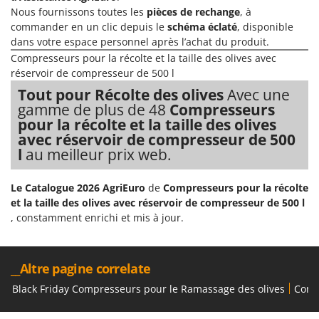
Nous fournissons toutes les
pièces de rechange
, à
Comet
F
commander en un clic depuis le
schéma éclaté
, disponible
Fendeuses à bois
Cresco
dans votre espace personnel après l’achat du produit.
Filets pour la Récolte des olives
Cruccolini
Compresseurs pour la récolte et la taille des olives avec
Filtres pour vin et huile
réservoir de compresseur de 500 l
CTEK
Tout pour Récolte des olives
Avec une
Floconneuses
gamme de plus de 48
Compresseurs
D
Fouloirs - Égrappoirs
Dal Degan
pour la récolte et la taille des olives
Fourches pour tracteur
avec réservoir de compresseur de 500
DCG
l
au meilleur prix web.
Fours d'extérieur - intérieur pour pizza et cuisine
Deca
Fours électriques
DeWalt
Le Catalogue 2026 AgriEuro
de
Compresseurs pour la récolte
Fraises à neige
et la taille des olives avec réservoir de compresseur de 500 l
Di Martino
, constamment enrichi et mis à jour.
Fraises rotatives pour tracteur
Diavola Pro
Friteuses sans huile
Diesse
__Altre pagine correlate
Docma
G
Générateurs d'air chaud
Dominion
Black Friday Compresseurs pour le Ramassage des olives
Comp
Godets à terre basculants pour tracteur
Dreame