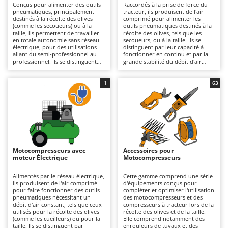
Conçus pour alimenter des outils
Raccordés à la prise de force du
Autolaveuses
Ambrogio Robot
pneumatiques, principalement
tracteur, ils produisent de l'air
destinés à la récolte des olives
comprimé pour alimenter les
Autres produits
Annovi Reverberi
(comme les secoueurs) ou à la
outils pneumatiques destinés à la
taille, ils permettent de travailler
récolte des olives, tels que les
ANTHBOT
en totale autonomie sans réseau
secoueurs, ou à la taille. Ils se
B
électrique, pour des utilisations
distinguent par leur capacité à
Balayeuses
Archman
allant du semi-professionnel au
fonctionner en continu et par la
professionnel. Ils se distinguent
grande stabilité du débit d'air
Bancs de scie pour le bois - Scies à bûches
Arco
par une puissance supérieure,
comprimé (notamment grâce à des
fournissant une pression de
réservoirs de grande capacité)
Barbecues
service constante sans baisses de
Ardes
ainsi que par leur puissance
1
63
pression par rapport à un
supérieure à celle de tous les
compresseur électrique classique,
Bennes pour tracteur
autres modèles, ce qui les rend
Argo
ce qui les rend particulièrement
particulièrement adaptés à des
adaptés aux exploitations
utilisations allant du semi-
Brosses pour sols extérieurs
Ariete
agricoles de taille moyenne.
professionnel au professionnel. Ils
Disponibles en versions essence
offrent des performances
Brouettes à moteur
Artus
ou diesel, y compris tractées, ils
constantes et la possibilité
offrent une plus grande praticité
d'alimenter plusieurs outils
Broyeurs à axe horizontal pour tracteur
Attila
d'utilisation et une consommation
simultanément. Ils sont idéaux
Motocompresseurs avec
Accessoires pour
de carburant réduite par rapport
pour l'oléiculture sur de grandes
moteur Électrique
Motocompresseurs
Broyeurs de branches et végétaux
Ausonia
aux modèles tractés, car ils
parcelles et les travaux intensifs. Il
peuvent être placés dans des
est essentiel de procéder au
Butteurs pour tracteur
Awelco
endroits difficilement accessibles.
graissage, à la lubrification et au
Alimentés par le réseau électrique,
Cette gamme comprend une série
Particulièrement utiles dans le
contrôle des pièces mécaniques,
ils produisent de l'air comprimé
d'équipements conçus pour
secteur de l'oléiculture et lors de
en vérifiant également le serrage
pour faire fonctionner des outils
compléter et optimiser l'utilisation
C
B
l'entretien intensif des espaces
des boulons et des courroies, ainsi
pneumatiques nécessitant un
des motocompresseurs et des
Chargeurs de batterie - Démarreurs
verts sur des surfaces de taille
Baesso
que de contrôler l'huile de la
débit d'air constant, tels que ceux
compresseurs à tracteur lors de la
moyenne. Il est nécessaire
pompe, le filtre à air et de purger
utilisés pour la récolte des olives
récolte des olives et de la taille.
d'entretenir le filtre à air, le filtre à
Charrues pour tracteur
la condensation du réservoir du
(comme les cueilleurs) ou pour la
Elle comprend notamment des
Bahco
huile et les bougies (le cas échéant)
compresseur.
taille. Ils se distinguent par
enrouleurs de tuyaux et des