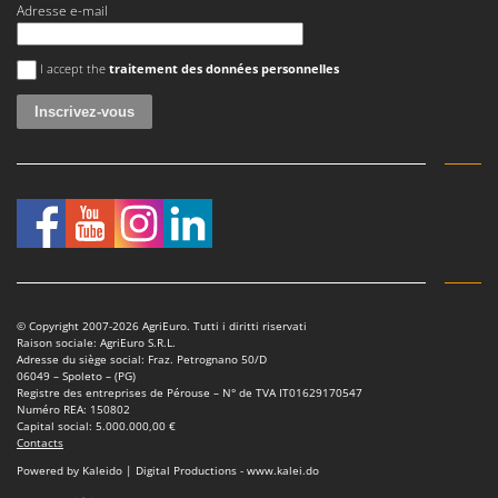
Tondeuses autoportées
Adresse e-mail
Lampacrescia - MGM
Tondeuses débroussailleuses thermiques
Landxcape
Une erreur est survenue
I accept the
traitement des données personnelles
Trancheuses
LAR Casalinghi
Trancheuses de sol
Lavor
Transpalettes
Linea VZ
Treuils de débardage
Lisam
Tronçonneuses
Lotusgrill
V
M
Vêtements de Sécurité
M.A.I.BO.
Vibroculteurs à tracteur
Macom
© Copyright 2007-2026 AgriEuro. Tutti i diritti riservati
Macte Ovens
Raison sociale: AgriEuro S.R.L.
Adresse du siège social: Fraz. Petrognano 50/D
Makita
06049 – Spoleto – (PG)
Registre des entreprises de Pérouse – N° de TVA IT01629170547
MAMMAMIA
Numéro REA: 150802
Capital social: 5.000.000,00 €
Marcato
Contacts
Powered by Kaleido | Digital Productions - www.kalei.do
Marina Systems