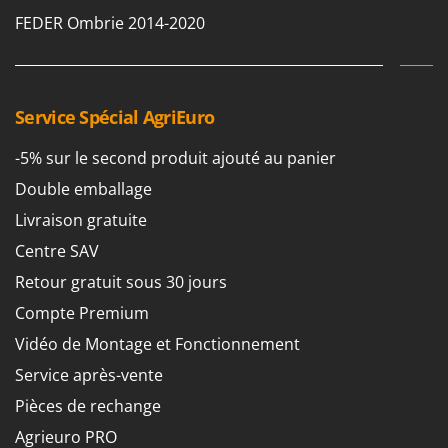
Perches Élagueuses
Francini
FEDER Ombrie 2014-2020
Pétrins à Spirale
G
Piscines
G3 Ferrari
Planteuses de pommes de terre pour tracteur
Gardena
Service Spécial AgriEuro
Plateaux de coupe pour tracteur
Garofalo
Plumeuses
-5% sur le second produit ajouté au panier
GeoTech
Pompes d'irrigation à tracteur
Double emballage
GeoTech Pro
Pompes de transfert
Livraison gratuite
Gierre
Pompes immergées électriques
Centre SAV
Ginko - MGM
Postes à souder
Retour gratuit sous 30 jours
Gipeco
Poussoirs à saucisse
Compte Premium
Girmi
Power Stations - Batteries - Centrales électriques portables
Vidéo de Montage et Fonctionnement
GRAEF
Presses à pellets
Service après-vente
Gre
Pressoirs à fruits
Pièces de rechange
GreenBay
Pressoirs à Raisin
Greenworks
Agrieuro PRO