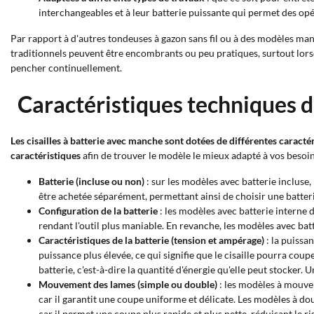
interchangeables et à leur batterie puissante qui permet des op
Par rapport à d'autres tondeuses à gazon sans fil ou à des modèles ma
traditionnels peuvent être encombrants ou peu pratiques, surtout lorsqu'
pencher continuellement.
Caractéristiques techniques de
Les cisailles à batterie avec manche sont dotées de différentes caracté
caractéristiques
afin de trouver le modèle le mieux adapté à vos besoin
Batterie (incluse ou non)
: sur les modèles avec batterie incluse, 
être achetée séparément, permettant ainsi de choisir une batter
Configuration de la batterie
: les modèles avec batterie interne
rendant l'outil plus maniable. En revanche, les modèles avec bat
Caractéristiques de la batterie (tension et ampérage)
: la puissa
puissance plus élevée, ce qui signifie que le cisaille pourra co
batterie, c'est-à-dire la quantité d'énergie qu'elle peut stocker
Mouvement des lames (simple ou double)
: les modèles à mouvem
car il garantit une coupe uniforme et délicate. Les modèles à d
car il permet une coupe plus rapide et plus nette, réduisant le r