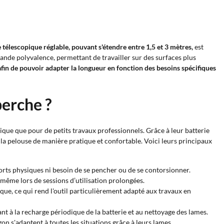
télescopique réglable, pouvant s'étendre entre 1,5 et 3 mètres,
est
rande polyvalence, permettant de travailler sur des surfaces plus
afin de pouvoir adapter la longueur en fonction des besoins spécifiques
perche ?
ique que pour de petits travaux professionnels. Grâce à leur batterie
 la pelouse de manière pratique et confortable. Voici leurs principaux
forts physiques ni besoin de se pencher ou de se contorsionner.
t, même lors de sessions d’utilisation prolongées.
ique, ce qui rend l'outil particulièrement adapté aux travaux en
tant à la recharge périodique de la batterie et au nettoyage des lames.
gazon s'adaptent à toutes les situations grâce à leurs lames