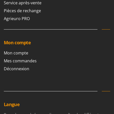
Service après-vente
Stiga
Stocker
Pièces de rechange
Sunseeker
Agrieuro PRO
T
Tecla
TecnoGen
Mon compte
Tellarini Pompe
Mon compte
Telwin
Mes commandes
Tenco
Déconnexion
Tineco
Titania
Tornado
Tre Spade
Trev - Abrek - TecnoVIR
Langue
Trotec