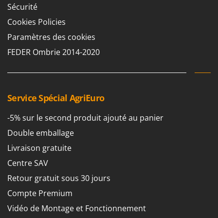
Seven Italy
Sécurité
Shark
Cookies Policies
Silky
Paramètres des cookies
Simatech
FEDER Ombrie 2014-2020
Sirman
Skil
Smartwood
Service Spécial AgriEuro
Smeg
-5% sur le second produit ajouté au panier
Snapper
Double emballage
Solidur
Livraison gratuite
Spice Electronics
Centre SAV
Spiralmac
Retour gratuit sous 30 jours
Spring Protezione
Compte Premium
Spyro
Vidéo de Montage et Fonctionnement
Stanley