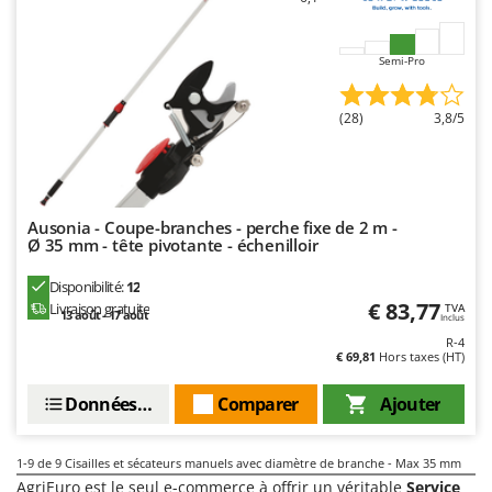
Master
Mastercook
Semi-Pro
Masterpro
McCulloch
(28)
3,8/5
MCH
Michelin
Mille
Ausonia - Coupe-branches - perche fixe de 2 m -
Minox
Ø 35 mm - tête pivotante - échenilloir
Mockmill
Disponibilité:
12
€ 83,77
More than chef
Livraison gratuite
TVA
13 août - 17 août
Inclus
MOSA
R-4
€ 69,81
Hors taxes (HT)
MOVA
Données techniques
Comparer
Ajouter
Mowox
MTD
1-9
de 9 Cisailles et sécateurs manuels avec diamètre de branche - Max 35 mm
AgriEuro est le seul e-commerce à offrir un véritable
Service