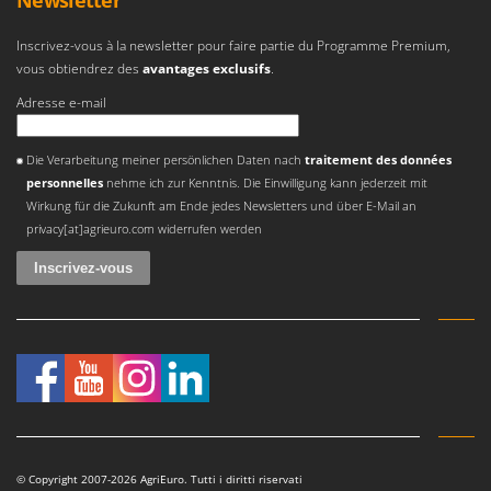
Newsletter
Worx
Inscrivez-vous à la newsletter pour faire partie du Programme Premium,
Y
vous obtiendrez des
avantages exclusifs
.
Yard Force
Adresse e-mail
Z
Zanon
Une erreur est survenue
Die Verarbeitung meiner persönlichen Daten nach
traitement des données
Zephir
personnelles
nehme ich zur Kenntnis. Die Einwilligung kann jederzeit mit
ZGrills
Wirkung für die Zukunft am Ende jedes Newsletters und über E-Mail an
privacy[at]agrieuro.com widerrufen werden
Zodiac
Zomax
© Copyright 2007-2026 AgriEuro. Tutti i diritti riservati