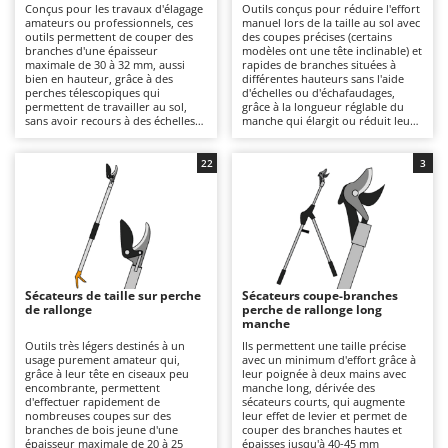
Conçus pour les travaux d'élagage
Outils conçus pour réduire l'effort
Autolaveuses
Ambrogio Robot
amateurs ou professionnels, ces
manuel lors de la taille au sol avec
outils permettent de couper des
des coupes précises (certains
Autres produits
Annovi Reverberi
branches d'une épaisseur
modèles ont une tête inclinable) et
maximale de 30 à 32 mm, aussi
rapides de branches situées à
ANTHBOT
bien en hauteur, grâce à des
différentes hauteurs sans l'aide
B
perches télescopiques qui
d'échelles ou d'échafaudages,
Balayeuses
Archman
permettent de travailler au sol,
grâce à la longueur réglable du
sans avoir recours à des échelles
manche qui élargit ou réduit leur
Bancs de scie pour le bois - Scies à bûches
Arco
ou des échafaudages, que
rayon d'action. Adaptés à
lorsqu'elles sont plus à l'intérieur
différents niveaux d'utilisation :
Barbecues
et difficilement accessibles avec
Ardes
des versions extrêmement
22
3
d'autres outils, grâce à des
ludiques et économiques aux
perches fixes et à une tête
Bennes pour tracteur
produits très professionnels
Argo
orientable (uniquement sur
pouvant atteindre un diamètre de
certains modèles). Très légers, ils
coupe de 40 à 45 mm pour des
Brosses pour sols extérieurs
Ariete
garantissent des coupes précises
élagages même intensifs dans les
et rapides sur les arbres fruitiers,
jardins, les parcs et les vergers.
Brouettes à moteur
Artus
les arbres d'ornement et les haies
Outil de conception plus
dans les jardins et les espaces
traditionnelle : la corde
Broyeurs à axe horizontal pour tracteur
Attila
verts. Par rapport aux sécateurs à
d'actionnement de la coupe
Sécateurs de taille sur perche
Sécateurs coupe-branches
manche seuls, ils offrent plus de
externe et l'encombrement
de rallonge
perche de rallonge long
Broyeurs de branches et végétaux
Ausonia
levier et de capacité. Pour un
légèrement plus important de la
manche
rendement constant : nettoyer et
tête rendent l'élagueur un peu
Butteurs pour tracteur
Awelco
affûter les lames, lubrifier le pivot
moins pratique et un peu plus lent
Outils très légers destinés à un
Ils permettent une taille précise
et les glissières, vérifier les
à utiliser. Pour obtenir des
usage purement amateur qui,
avec un minimum d'effort grâce à
serrages.
résultats réguliers, nettoyez et
grâce à leur tête en ciseaux peu
leur poignée à deux mains avec
C
B
affûtez les lames, lubrifiez les
encombrante, permettent
manche long, dérivée des
Chargeurs de batterie - Démarreurs
Baesso
articulations/poulies et vérifiez
d'effectuer rapidement de
sécateurs courts, qui augmente
l'intégrité de la corde.
nombreuses coupes sur des
leur effet de levier et permet de
Charrues pour tracteur
branches de bois jeune d'une
couper des branches hautes et
Bahco
épaisseur maximale de 20 à 25
épaisses jusqu'à 40-45 mm