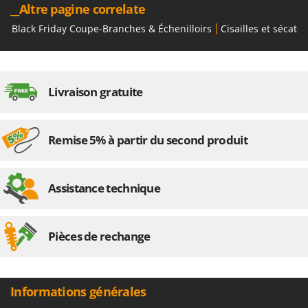
Oriental Koshin
__Altre pagine correlate
Outdoorchef
Black Friday Coupe-Branches & Échenilloirs
Cisailles et sécat
P
Palazzetti
Palumbo Pavi
Livraison gratuite
Partisani
Paterlini
Remise 5% à partir du second produit
Philips
Pramac
Assistance technique
Prismafood
R
R.G.V.
Pièces de rechange
Rato
Reber
Informations générales
Redback