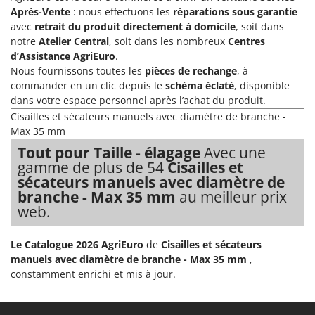
N
New O.M.R.A.
Après-Vente
: nous effectuons les
réparations sous garantie
avec
retrait du produit directement à domicile
, soit dans
Nilfisk
notre
Atelier Central
, soit dans les nombreux
Centres
Ninja
d’Assistance AgriEuro
.
Novatec
Nous fournissons toutes les
pièces de rechange
, à
commander en un clic depuis le
schéma éclaté
, disponible
Novital
dans votre espace personnel après l’achat du produit.
NuAir
Cisailles et sécateurs manuels avec diamètre de branche -
Max 35 mm
NuovaFac
Tout pour Taille - élagage
Avec une
gamme de plus de 54
Cisailles et
O
Officine Savioli
sécateurs manuels avec diamètre de
branche - Max 35 mm
au meilleur prix
Oliviero
web.
Olix
OMA
Le Catalogue 2026 AgriEuro
de
Cisailles et sécateurs
Omas
manuels avec diamètre de branche - Max 35 mm
,
constamment enrichi et mis à jour.
Ompagrill
Ooni