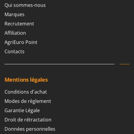
Resto Italia
Qui sommes-nous
Ribimex
Marques
Ripartrak
Recrutement
Ritter
Affiliation
River Systems
AgriEuro Point
Robomow
Contacts
Rossofuoco
Rover Pompe
Royal Food
Mentions légales
Ryobi
Conditions d'achat
S
S.T.P.
Modes de règlement
Santos
Garantie Légale
Sbaraglia
Droit de rétractation
Schnitzer
Données personnelles