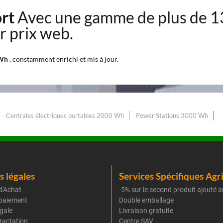
ort
Avec une gamme de plus de 
r prix web.
 Wh
, constamment enrichi et mis à jour.
Centrales électriques portables 2000 Wh
Power Stations 3000 Wh
 légales
Services Spécifiques Agr
d'Achat
-5% sur le second produit ajouté a
paiement
Double emballage
gale
Livraison gratuite
tractation
Centre SAV