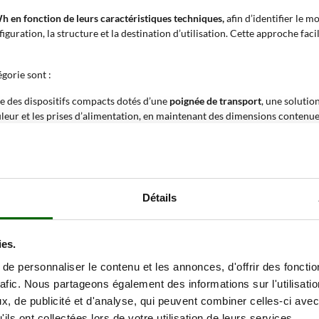
Wh en fonction de leurs caractéristiques techniques,
afin d’identifier le m
iguration, la structure et la destination d’utilisation. Cette approche facil
gorie sont :
 des dispositifs compacts dotés d’une
poignée de transport
, une solutio
nduleur et les prises d’alimentation, en maintenant des dimensions contenu
menter, en réduisant l’encombrement et les rallonges sur les chantiers, d
tion 2000 Wh ?
Détails
énergétique élevée comprise entre
2000 et 2150 Wh
et par leur
structure 
sposer d’une source d’énergie stable et transportable, adaptée aux conte
ies.
e personnaliser le contenu et les annonces, d'offrir des fonctio
rafic. Nous partageons également des informations sur l'utilisati
eau électrique
: la capacité jusqu’à 2150 Wh permet d’alimenter des outils
, de publicité et d'analyse, qui peuvent combiner celles-ci avec
ostes de travail ;
 surfaces
: la disponibilité d’une énergie autonome permet d’alimenter de
ils ont collectées lors de votre utilisation de leurs services.