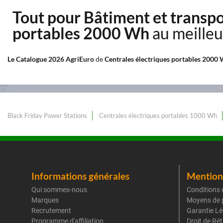
Tout pour Bâtiment et transp
portables 2000 Wh
au meilleu
Le Catalogue 2026 AgriEuro
de
Centrales électriques portables 2000
Black Friday Power Stations
Centrales électriques portables 1000 Wh
Informations générales
Mentions
Qui sommes-nous
Conditions 
Marques
Moyens de 
Recrutement
Garantie Lé
Programme d'affiliation
Droit de Ré