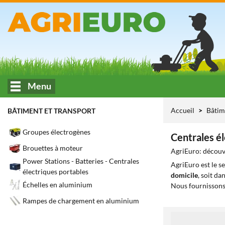
Menu
Accueil
Bâtim
BÂTIMENT ET TRANSPORT
Groupes électrogènes
Centrales é
Brouettes à moteur
AgriEuro: découvr
Power Stations - Batteries - Centrales
AgriEuro est le s
électriques portables
domicile
, soit da
Échelles en aluminium
Nous fournissons
Rampes de chargement en aluminium
1