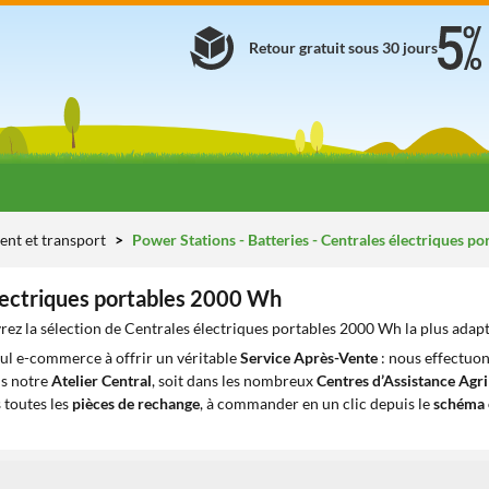
Retour gratuit sous 30 jours
ent et transport
Power Stations - Batteries - Centrales électriques po
lectriques portables 2000 Wh
ez la sélection de Centrales électriques portables 2000 Wh la plus adapt
eul e-commerce à offrir un véritable
Service Après-Vente
: nous effectuon
ns notre
Atelier Central
, soit dans les nombreux
Centres d’Assistance Agr
 toutes les
pièces de rechange
, à commander en un clic depuis le
schéma 
1
1