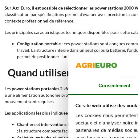
Sur AgriEuro, il est possible de sélectionner les power stations 2000 
classification par spécifications permet d’évaluer avec précision la conf
contexte professionnel de référence.
Les principales caractéristiques techniques disponibles pour cette caté
Configuration portable
: ces power stations sont conçues comme
travail. La structure intègre dans un seul corps la batterie, l’o
permet de positionner l’unité à proximité des équipements à ali
Quand utiliser une power sta
Consentement
Les
power stations portables 2 kWh
se distinguent par leur capacité 
à une alimentation autonome prolongée. Cette combinaison permet de di
mouvement sont requises.
Ce site web utilise des cook
Les applications les plus indiquées comprennent :
Les cookies nous permettent d
sociaux et d'analyser notre t
Chantiers et interventions techniques sur des surfaces sans rés
partenaires de médias sociaux
; la structure compacte facilite le déplacement entre différents p
Activités agricoles et entretien des espaces verts sur de grandes
vous leur avez fournies ou qu'