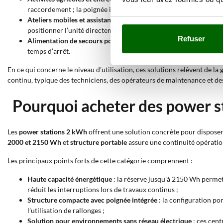
raccordement ; la poignée intégrée facilite le transport entre ha
Ateliers mobiles et assistance technique itinérante
: la réserve 
positionner l’unité directement à côté de l’établi ;
Refuser
Alimentation de secours pour environnements professionnels
:
temps d’arrêt.
En ce qui concerne le niveau d’utilisation, ces solutions relèvent de l
continu, typique des techniciens, des opérateurs de maintenance et des
Pourquoi acheter des power s
Les
power stations 2 kWh
offrent une solution concrète pour disposer
2000 et 2150 Wh
et
structure portable
assure une continuité opératio
Les principaux points forts de cette catégorie comprennent :
Haute capacité énergétique
: la réserve jusqu’à 2150 Wh permet 
réduit les interruptions lors de travaux continus ;
Structure compacte avec poignée intégrée
: la configuration por
l’utilisation de rallonges ;
Solution pour environnements sans réseau électrique
: ces cent