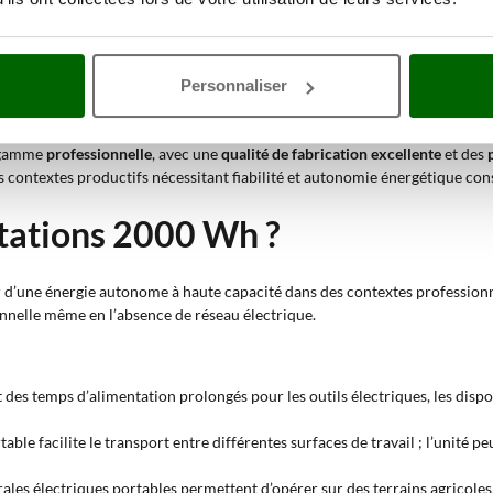
ngars, serres et champs ;
énergétique élevée prend en charge les équipements électroniques, les outi
Personnaliser
 en cas de coupure de courant, la capacité de 2 kWh permet de maintenir act
a gamme
professionnelle
, avec une
qualité de fabrication excellente
et des
 contextes productifs nécessitant fiabilité et autonomie énergétique con
tations 2000 Wh ?
 d’une énergie autonome à haute capacité dans des contextes professionn
nnelle même en l’absence de réseau électrique.
des temps d’alimentation prolongés pour les outils électriques, les dispo
table facilite le transport entre différentes surfaces de travail ; l’unité
rales électriques portables permettent d’opérer sur des terrains agricoles