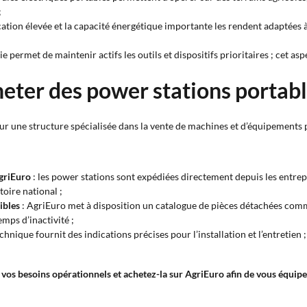
;
ication élevée et la capacité énergétique importante les rendent adaptées à
e permet de maintenir actifs les outils et dispositifs prioritaires ; cet as
heter des power stations portab
sur une structure spécialisée dans la vente de machines et d’équipements 
AgriEuro
: les power stations sont expédiées directement depuis les entrepô
toire national ;
ibles
: AgriEuro met à disposition un catalogue de pièces détachées comma
emps d’inactivité ;
echnique fournit des indications précises pour l’installation et l’entretie
vos besoins opérationnels et achetez-la sur AgriEuro afin de vous équipe