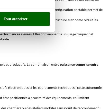
ls et les dispositifs de recharge ; la configuration portable permet de
Tout autoriser
ifs les dispositifs prioritaires ; la structure autonome réduit les
performances élevées
. Elles conviennent à un usage fréquent et
stante.
els et productifs. La combinaison entre
puissance comprise entre
sitifs électroniques et les équipements techniques ; cette autonomie
 peut être positionnée à proximité des équipements, en limitant
, des chantiers ou des ateliers mobiles sans point de raccordement ;