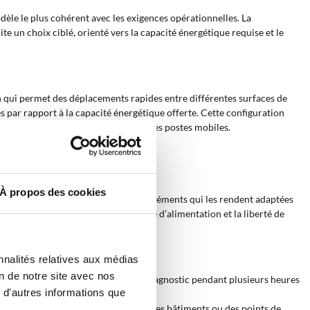
odèle le plus cohérent avec les exigences opérationnelles. La
ite un choix ciblé, orienté vers la capacité énergétique requise et le
n qui permet des déplacements rapides entre différentes surfaces de
es par rapport à la capacité énergétique offerte. Cette configuration
ans les environnements agricoles ou les postes mobiles.
À propos des cookies
portable avec poignée intégrée
, des éléments qui les rendent adaptées
xtes opérationnels où la continuité d’alimentation et la liberté de
nnalités relatives aux médias
on de notre site avec nos
 électriques et des instruments de diagnostic pendant plusieurs heures
 d'autres informations que
s équipements électriques éloignés des bâtiments ou des points de