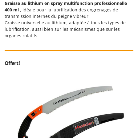
Seven Italy
Graisse au lithium en spray multifonction professionnelle
400 ml
, idéale pour la lubrification des engrenages de
Shark
transmission internes du peigne vibreur.
Silky
Graisse universelle au lithium, adaptée à tous les types de
lubrification, aussi bien sur les mécanismes que sur les
Simatech
organes rotatifs.
Sirman
Skil
Smartwood
Offert !
Smeg
Snapper
Solidur
Spice Electronics
Spiralmac
Spring Protezione
Spyro
Stanley