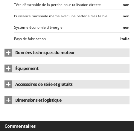
Tête détachable de la perche pour utilisation directe
non
Puissance maximale même avec une batterie très faible
non
Système économie d'énergie
non
Pays de fabrication
Italie
Données techniques du moteur
Position du moteur
en tête
Équipement
Type de moteur
À batterie
Câble électrique de rallonge
15 m
Accessoires de série et gratuits
Type de moteur
à balais
Casque anti-bruit
Oui
Type de batterie
Batterie de voiture
Dimensions et logistique
Manuel d'utilisation
Oui
Nombre de vitesses
1
Dimensions du produit cm (L x l x H)
240x35x12
Puissance nominale (W)
500 W
Poids net
2.8 Kg
Commentaires
Alimentation
Avec batterie 12V
Emballage
Carton d'origine