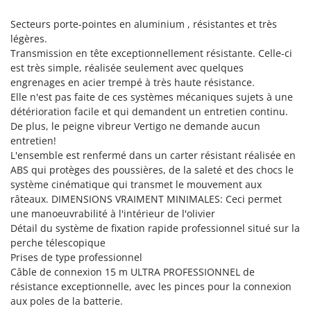
N
New O.M.R.A.
Secteurs porte-pointes en aluminium , résistantes et très
Nilfisk
légères.
Ninja
Transmission en tête exceptionnellement résistante. Celle-ci
est très simple, réalisée seulement avec quelques
Novatec
engrenages en acier trempé à très haute résistance.
Novital
Elle n'est pas faite de ces systèmes mécaniques sujets à une
détérioration facile et qui demandent un entretien continu.
NuAir
De plus, le peigne vibreur Vertigo ne demande aucun
NuovaFac
entretien!
L'ensemble est renfermé dans un carter résistant réalisée en
O
ABS qui protèges des poussières, de la saleté et des chocs le
Officine Savioli
système cinématique qui transmet le mouvement aux
Oliviero
râteaux. DIMENSIONS VRAIMENT MINIMALES: Ceci permet
une manoeuvrabilité à l'intérieur de l'olivier
Olix
Détail du système de fixation rapide professionnel situé sur la
OMA
perche télescopique
Omas
Prises de type professionnel
Câble de connexion 15 m ULTRA PROFESSIONNEL de
Ompagrill
résistance exceptionnelle, avec les pinces pour la connexion
Ooni
aux poles de la batterie.