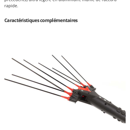
Master
rapide.
Mastercook
Caractéristiques complémentaires
Masterpro
McCulloch
MCH
Michelin
Mille
Minox
Mockmill
More than chef
MOSA
MOVA
Mowox
MTD