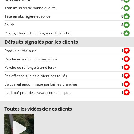
des données personnelles.
Transmission de bonne qualité
8
Tous les commentaires, qu’ils soient positifs ou négatifs, peuvent être
consultés rapidement par nos visiteurs, grâce également aux filtres qui
Tête en abs légère et solide
8
permettent une sélection rapide, comme par exemple celui permettant de
Solide
8
choisir entre avis positifs et négatifs.
Réglage facile de la longueur de perche
8
Défauts signalés par les clients
Produit plutôt lourd
1
Perche en aluminium pas solide
1
Perche de rallonge à améliorer
1
Pas efficace sur les oliviers pas taillés
1
L'appareil endommage parfois les branches
1
Inadapté pour des travaux domestiques
1
Toutes les vidéos de nos clients