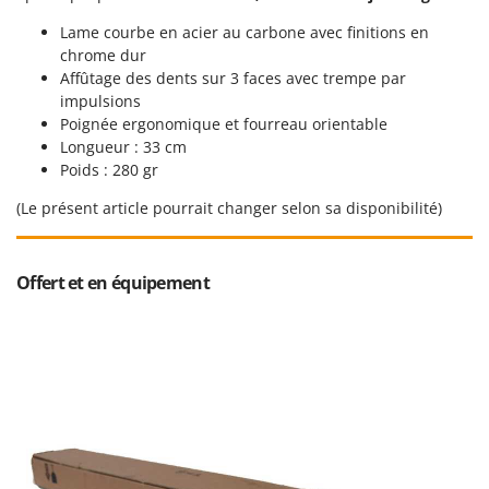
Troy-Bilt
Lame courbe en acier au carbone avec finitions en
chrome dur
U
Udor
Affûtage des dents sur 3 faces avec trempe par
impulsions
Unger
Poignée ergonomique et fourreau orientable
Longueur : 33 cm
V
Poids : 280 gr
Verdemax
Vesco
(Le présent article pourrait changer selon sa disponibilité)
Volpi
Offert et en équipement
W
Waldner
Weber
WIDU
Wiper EcoRobot
Wolf Garten
Wortex