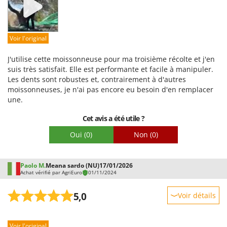
Facilité d'utilisation
Qualité / Prix
Facilité de montage
Voir l'original
Emballage
J'utilise cette moissonneuse pour ma troisième récolte et j'en
suis très satisfait. Elle est performante et facile à manipuler.
Les dents sont robustes et, contrairement à d'autres
moissonneuses, je n'ai pas encore eu besoin d'en remplacer
une.
Cet avis a été utile ?
Oui
(0)
Non
(0)
Paolo M.
Meana sardo (NU)
17/01/2026
Achat vérifié par AgriEuro
01/11/2024
5,0
Voir détails
Robustesse
Voir l'original
Prestations