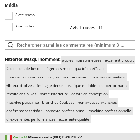
Média
Avec photo
Avec vidéo
Avis trouvés:
11
Filtrer les avis qui nomment:
autres moissonneuses
excellent produit
facile
cas de besoin
léger et simple
qualité et efficace
fibre de carbone
sont fragiles
bon rendement
mètres de hauteur
vibreur d' olives
feuillage dense
pratique et fiable
est performante
récolte des olives
partie inférieure
défaut de conception
machine puissante
branches épaisses
nombreuses branches
entièrement satisfait
contexte professionnel
machine professionnelle
d' excellentes performances
excellente qualité
Paolo M.
Meana sardo (NU)
25/10/2022