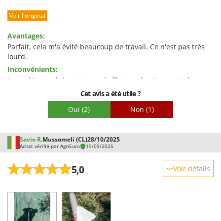
Robustesse
Voir l'original
Prestations
Facilité d'utilisation
Avantages:
Qualité / Prix
Parfait, cela m'a évité beaucoup de travail. Ce n'est pas très
lourd.
Facilité de montage
Inconvénients:
Emballage
Le seul inconvénient est que le filetage des tiges est très
faible et j'ai dû le changer car il était cassé.
Cet avis a été utile ?
Oui
(2)
Non
(1)
Savio R.
Mussomeli (CL)
28/10/2025
Achat vérifié par AgriEuro
19/09/2025
5,0
Voir détails
Robustesse
Prestations
Facilité d'utilisation