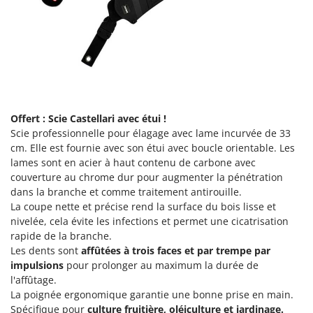
Stiga
Stocker
Sunseeker
T
Tecla
TecnoGen
Offert : Scie Castellari avec étui !
Tellarini Pompe
Scie professionnelle pour élagage avec lame incurvée de 33
cm. Elle est fournie avec son étui avec boucle orientable. Les
Telwin
lames sont en acier à haut contenu de carbone avec
Tenco
couverture au chrome dur pour augmenter la pénétration
dans la branche et comme traitement antirouille.
Tineco
La coupe nette et précise rend la surface du bois lisse et
Titania
nivelée, cela évite les infections et permet une cicatrisation
rapide de la branche.
Tornado
Les dents sont
affûtées à trois faces et par trempe par
Tre Spade
impulsions
pour prolonger au maximum la durée de
Trev - Abrek - TecnoVIR
l'affûtage.
La poignée ergonomique garantie une bonne prise en main.
Trotec
Spécifique pour
culture fruitière, oléiculture et jardinage.