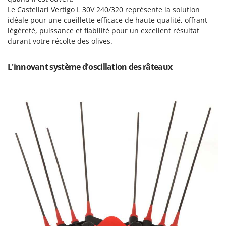
Perches Élagueuses
Francini
Le Castellari Vertigo L 30V 240/320 représente la solution
Pétrins à Spirale
idéale pour une cueillette efficace de haute qualité, offrant
légèreté, puissance et fiabilité pour un excellent résultat
G
Piscines
G3 Ferrari
durant votre récolte des olives.
Planteuses de pommes de terre pour tracteur
Gardena
Plateaux de coupe pour tracteur
L'innovant système d'oscillation des râteaux
Garofalo
Plumeuses
GeoTech
Pompes d'irrigation à tracteur
GeoTech Pro
Pompes de transfert
Gierre
Pompes immergées électriques
Ginko - MGM
Postes à souder
Gipeco
Poussoirs à saucisse
Girmi
Power Stations - Batteries - Centrales électriques portables
GRAEF
Presses à pellets
Gre
Pressoirs à fruits
GreenBay
Pressoirs à Raisin
Greenworks