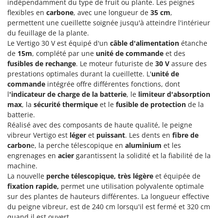
indépendamment du type de fruit ou plante. Les peignes
Machines pour la transformation des fruits
Famur
flexibles en
carbone
, avec une longueur de
35 cm
,
Machines sous vide
FARMER
permettent une cueillette soignée jusqu'à atteindre l'intérieur
Motobineuses
du feuillage de la plante.
FBC
Le Vertigo 30 V est équipé d'un
câble d'alimentation
étanche
Motoculteurs
Ferrari Group
de
15m
, complété par une
unité de commande
et des
Motofaucheuses
fusibles de rechange
. Le moteur futuriste de
30 V
assure des
Ferroni
prestations optimales durant la cueillette. L'
unité de
Motopompes pour irrigation
Ferrua
commande
intégrée offre différentes fonctions, dont
Moulins à céréales électriques
l
'indicateur de charge de la batterie
, le
limiteur d'absorption
FIAC
max
, la
sécurité thermique
et le
fusible de protection
de la
Moulins à farine
FIEM
batterie.
Fimar
Réalisé avec des composants de haute qualité, le peigne
N
Nettoyeurs et Balais à vapeur
vibreur Vertigo est
léger
et
puissant
. Les dents en
fibre de
FINI
carbon
e, la perche télescopique en
aluminium
et les
Nettoyeurs haute pression
Fiorentini
engrenages en
acier
garantissent la solidité et la fiabilité de la
Nettoyeurs tapis, moquettes et tapisseries
machine.
Fiskars
La nouvelle
perche télescopique, très légère
et équipée de
Flymo
P
fixation rapide,
permet une utilisation polyvalente optimale
Peignes vibreurs et Secoueurs à olives
sur des plantes de hauteurs différentes. La longueur effective
Fontana Forni
Pelles rétros pour tracteur
du peigne vibreur, est de 240 cm lorsqu'il est fermé et 320 cm
Forest Master
quand il est ouvert.