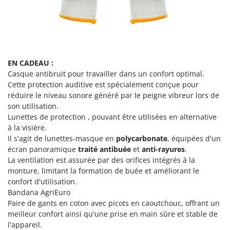
Resto Italia
Ribimex
Ripartrak
Ritter
EN CADEAU :
River Systems
Casque antibruit pour travailler dans un confort optimal.
Robomow
Cette protection auditive est spécialement conçue pour
réduire le niveau sonore généré par le peigne vibreur lors de
Rossofuoco
son utilisation.
Rover Pompe
Lunettes de protection , pouvant être utilisées en alternative
Royal Food
à la visière.
Il s'agit de lunettes-masque en
polycarbonate
, équipées d'un
Ryobi
écran panoramique
traité antibuée
et
anti-rayures
.
La ventilation est assurée par des orifices intégrés à la
S
monture, limitant la formation de buée et améliorant le
S.T.P.
confort d'utilisation.
Santos
Bandana AgriEuro
Paire de gants en coton avec picots en caoutchouc, offrant un
Sbaraglia
meilleur confort ainsi qu'une prise en main sûre et stable de
Schnitzer
l'appareil.