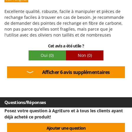
Facilité d'utilisation
Excellente qualité, robuste, facile à manipuler et pièces de
Qualité / Prix
rechange faciles à trouver en cas de besoin. Je recommande
de demander des pointes de rechange en fibre de carbone,
Facilité de montage
non pas parce qu'elles sont fragiles, mais parce que je
Emballage
l'utilise avec des oliviers non taillés et de nombreuses
branches épaisses et entrelacées ; une pointe peut se casser,
Cet avis a été utile ?
mais elle est très facile à remplacer.
Oui
(0)
Non
(0)
Afficher 6 avis supplémentaires
Questions/Réponses
Posez votre question à AgriEuro et à tous les clients ayant
déjà acheté ce produit!
Ajouter une question