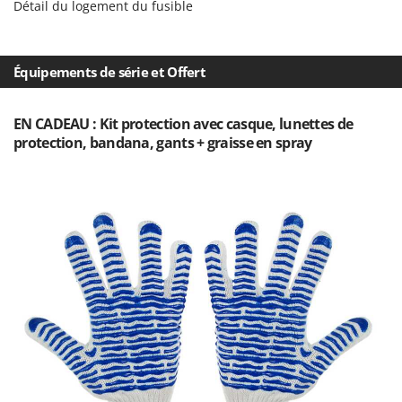
Détail du logement du fusible
Oriental Koshin
Outdoorchef
Équipements de série et Offert
P
Palazzetti
Palumbo Pavi
EN CADEAU : Kit protection avec casque, lunettes de
protection, bandana, gants + graisse en spray
Partisani
Paterlini
Philips
Pramac
Prismafood
R
R.G.V.
Rato
Reber
Redback