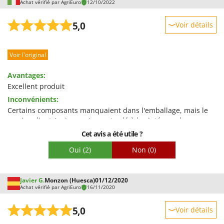
Achat vérifié par AgriEuro
12/10/2022
5,0
Voir détails
Robustesse
Voir l'original
Prestations
Facilité d'utilisation
Avantages:
Qualité / Prix
Excellent produit
Inconvénients:
Facilité de montage
Certains composants manquaient dans l'emballage, mais le
Emballage
service client Agrieuro n'a pas tardé à les intégrer dans un
délai très court.
Cet avis a été utile ?
Oui
(2)
Non
(0)
Javier G.
Monzon (Huesca)
01/12/2020
Achat vérifié par AgriEuro
16/11/2020
5,0
Voir détails