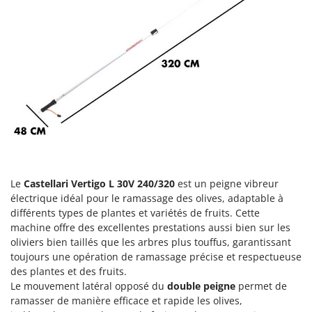
Groupes électrogènes
E
Gyrobroyeurs à lame pour tracteur
EcoFlow
Edilmark
H
Haches - Cognées et Hachettes
Effeuno
Hachoirs à viande
Einhell
Herses à Dents
Elegen
Herses Rotatives
Energy Gruppi
Enotecnica Pillan
L
Lames à neige
Eschenfelder
Le
Castellari Vertigo L 30V 240/320
est un peigne vibreur
Lames niveleuses pour tracteur
électrique idéal pour le ramassage des olives, adaptable à
EuroMech
différents types de plantes et variétés de fruits. Cette
Lave-vitres
Eurosystems
machine offre des excellentes prestations aussi bien sur les
Lieuses électriques pour vignes
oliviers bien taillés que les arbres plus touffus, garantissant
F
toujours une opération de ramassage précise et respectueuse
FAC
M
des plantes et des fruits.
Machines à pâtes
Fama Industrie
Le mouvement latéral opposé du
double peigne
permet de
Machines de nettoyage pour panneaux photovoltaïques et surfaces vitrées
ramasser de manière efficace et rapide les olives,
Famag