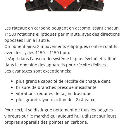
Pulvérisateurs
GRIFO
Pulvérisateurs portés
GVS
GYS
R
Rafraîchisseurs d'air par évaporation
Les râteaux en carbone bougent en accomplissant chacun
11500 rotations elliptiques par minute, avec des directions
H
Rampes de chargement en aluminium
Hailo
opposées l'un à l'autre.
Râpes à fromage électriques
On obtient ainsi 2 mouvements elliptiques contre-rotatifs
Helvi
avec des cycles 1150 + 1150 bpm.
Râteaux pour tracteur
Henx
Il s'agit dans l'absolu du système le plus évolué et raffiné
Remplisseuses
dans le domaine des appareils pour récolte d'olives.
HiKOKI
Ses avantages sont exceptionnels:
Robots nettoyeurs de piscine
Honda
Robots Tondeuses
plus grande capacité de récolte de chaque dent.
I
brisure de branches presque inexistante
Rogneuses de souches
Idromatic
vibrations réduites de façon drastique
Rouleaux pour tracteur
plus grand rayon d'action des 2 râteaux.
Il-Tec
Imperia
Pour ceci, il se distingue nettement de tous les peignes
S
Scies à os
vibreurs sur le marché qui aujourd'hui utilisent sur leurs
Infaco
propres appareils des pointes en carbone.
Scies à Ruban
Intec