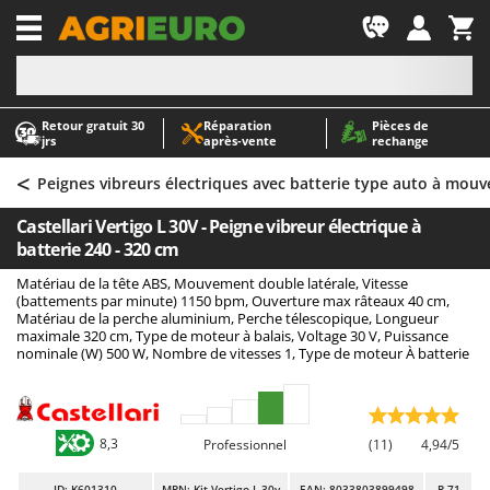
-1
Retour gratuit 30
Réparation
Pièces de
A
A
jrs
après‑vente
rechange
Abris de jardin
ABAC
<
Accessoires pour tracteurs tondeuses autoportés
AgriEuro Premium
Peignes vibreurs électriques avec batterie type auto à mou
Aérateurs Scarificateurs pour gazon
AgriEuro TOP-LINE
Castellari Vertigo L 30V - Peigne vibreur électrique à
Arracheuses de pommes de terre pour tracteur
AGT
batterie 240 - 320 cm
Aspirateurs - Balais Électriques
Aima
Matériau de la tête ABS, Mouvement double latérale, Vitesse
(battements par minute) 1150 bpm, Ouverture max râteaux 40 cm,
Aspirateurs à cendres
Airmec
Matériau de la perche aluminium, Perche télescopique, Longueur
maximale 320 cm, Type de moteur à balais, Voltage 30 V, Puissance
Aspirateurs à feuilles sur roues
AL-KO
nominale (W) 500 W, Nombre de vitesses 1, Type de moteur À batterie
Aspirateurs de piscine
ALA 2000
Aspirateurs Multifonctions
Alce
Atomiseurs agricoles pour tracteurs
Alpina
8,3
Professionnel
(11)
4,94/5
Atomiseurs pour traitements
Ama
ID
: K601310
MPN: Kit Vertigo L 30v
EAN: 8033803899498
R-71