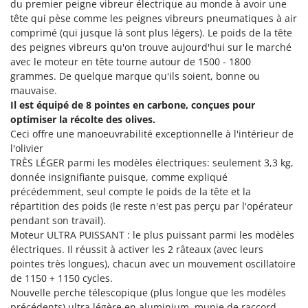
Tondeuses autoportées
du premier peigne vibreur électrique au monde à avoir une
Lampacrescia - MGM
tête qui pèse comme les peignes vibreurs pneumatiques à air
Tondeuses débroussailleuses thermiques
Landxcape
comprimé (qui jusque là sont plus légers). Le poids de la tête
Trancheuses
des peignes vibreurs qu'on trouve aujourd'hui sur le marché
LAR Casalinghi
avec le moteur en tête tourne autour de 1500 - 1800
Trancheuses de sol
Lavor
grammes. De quelque marque qu'ils soient, bonne ou
Transpalettes
Linea VZ
mauvaise.
Il est équipé de 8 pointes en carbone, conçues pour
Treuils de débardage
Lisam
optimiser la récolte des olives.
Tronçonneuses
Lotusgrill
Ceci offre une manoeuvrabilité exceptionnelle à l'intérieur de
l'olivier
V
M
TRÈS LÉGER parmi les modèles électriques: seulement 3,3 kg,
Vêtements de Sécurité
M.A.I.BO.
donnée insignifiante puisque, comme expliqué
Vibroculteurs à tracteur
précédemment, seul compte le poids de la tête et la
Macom
répartition des poids (le reste n'est pas perçu par l'opérateur
Macte Ovens
pendant son travail).
Makita
Moteur ULTRA PUISSANT : le plus puissant parmi les modèles
électriques. Il réussit à activer les 2 râteaux (avec leurs
MAMMAMIA
pointes très longues), chacun avec un mouvement oscillatoire
Marcato
de 1150 + 1150 cycles.
Nouvelle perche télescopique (plus longue que les modèles
Marina Systems
précédents) ultra légère en aluminium, munie de raccord