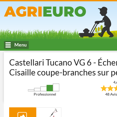
Menu
Accueil
Taille - élagage
Sécateurs et Échenilloirs manuels
Éc
Castellari Tucano VG 6 - Échen
Cisaille coupe-branches sur 
4,
Professionnel
48 Avis