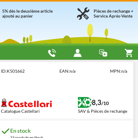
5% dès le deuxième article
Pièces de rechange +
ajouté au panier
Service Après-Vente
6 - 6m
ID:
K501662
EAN:
n/a
MPN:
n/a
8,3
/10
Catalogue Castellari
SAV & Pièces de rechange
En stock
33 produits en Stock