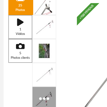
25
+700 VENDUS
Photos
1
Vidéos
5
Photos clients