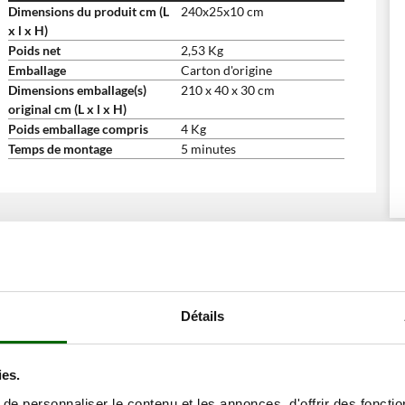
Dimensions du produit cm (L
240x25x10 cm
x l x H)
Poids net
2,53 Kg
Emballage
Carton d'origine
Dimensions emballage(s)
210 x 40 x 30 cm
original cm (L x l x H)
Poids emballage compris
4 Kg
Temps de montage
5 minutes
ents ont consulté également ces articles:
Détails
ies.
e personnaliser le contenu et les annonces, d'offrir des fonctio