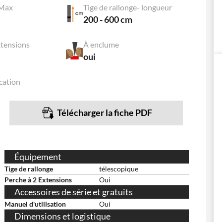
 Max
Tige de rallonge- longueur
200 - 600 cm
xtensions
À enclume
oui
cation
Télécharger la fiche PDF
Équipement
Tige de rallonge
télescopique
Perche à 2 Extensions
Oui
Accessoires de série et gratuits
Manuel d'utilisation
Oui
Dimensions et logistique