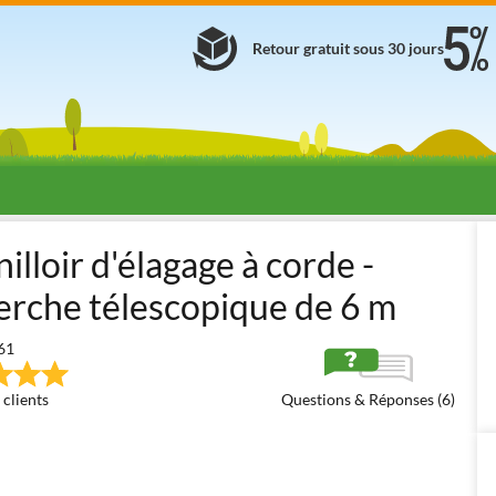
Retour gratuit sous 30 jours
henilloirs télescopiques professionnels à corde
Castellari Tucano VG 
illoir d'élagage à corde -
perche télescopique de 6 m
61
 clients
Questions & Réponses (6)