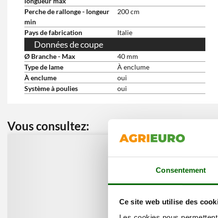
longueur max
Perche de rallonge - longeur
200 cm
min
Pays de fabrication
Italie
Données de coupe
Ø Branche - Max
40 mm
Type de lame
À enclume
À enclume
oui
Système à poulies
oui
Vous consultez:
Nos cli
Consentement
Ce site web utilise des cook
Les cookies nous permettent d