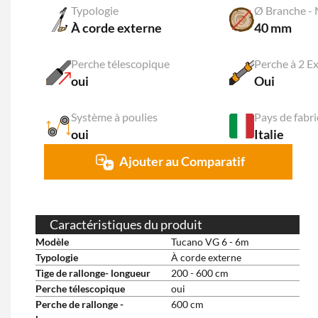
Typologie
Ø Branche -
À corde externe
40 mm
Perche télescopique
Perche à 2 E
oui
Oui
Système à poulies
Pays de fabri
oui
Italie
Ajouter au Comparatif
Caractéristiques du produit
Modèle
Tucano VG 6 - 6m
Typologie
À corde externe
Tige de rallonge- longueur
200 - 600 cm
Perche télescopique
oui
Perche de rallonge -
600 cm