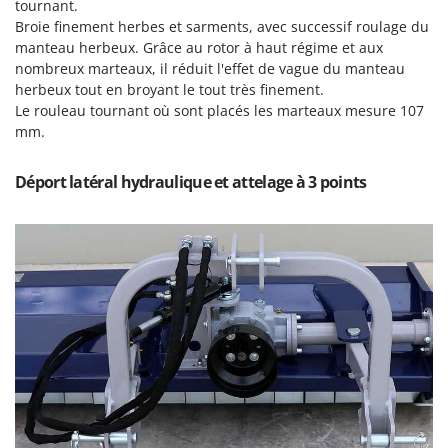
Perches Élagueuses
tournant.
Francini
Broie finement herbes et sarments, avec successif roulage du
Pétrins à Spirale
manteau herbeux. Grâce au rotor à haut régime et aux
G
Piscines
nombreux marteaux, il réduit l'effet de vague du manteau
G3 Ferrari
herbeux tout en broyant le tout très finement.
Planteuses de pommes de terre pour tracteur
Gardena
Le rouleau tournant où sont placés les marteaux mesure 107
Plateaux de coupe pour tracteur
mm.
Garofalo
Plumeuses
GeoTech
Déport latéral hydraulique et attelage à 3 points
Pompes d'irrigation à tracteur
GeoTech Pro
Pompes de transfert
Gierre
Pompes immergées électriques
Ginko - MGM
Postes à souder
Gipeco
Poussoirs à saucisse
Girmi
Power Stations - Batteries - Centrales électriques portables
GRAEF
Presses à pellets
Gre
Pressoirs à fruits
GreenBay
Pressoirs à Raisin
Greenworks