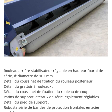
N
New O.M.R.A.
Nilfisk
Ninja
Novatec
Novital
NuAir
NuovaFac
O
Officine Savioli
Oliviero
Rouleau arrière stabilisateur réglable en hauteur fourni de
série, d’ diamètre de 102 mm.
Olix
Détail du coussinet de fixation du rouleau postérieur.
OMA
Détail du grattoir à rouleaux .
Détail du coussinet de fixation du rouleau de coupe.
Omas
Patins de support latéraux de série, également réglables.
Ompagrill
Détail du pied de support .
Ooni
Robuste série de bandes de protection frontales en acier