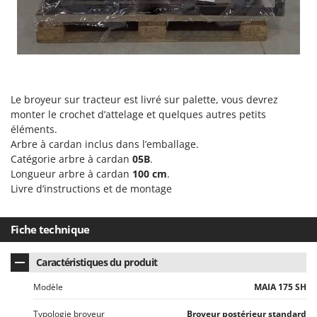
Resto Italia
Ribimex
Ripartrak
Ritter
River Systems
Le broyeur sur tracteur est livré sur palette, vous devrez
Robomow
monter le crochet d’attelage et quelques autres petits
éléments.
Rossofuoco
Arbre à cardan inclus dans l’emballage.
Rover Pompe
Catégorie arbre à cardan
05B
.
Longueur arbre à cardan
100 cm
.
Royal Food
Livre d’instructions et de montage
Ryobi
S
Fiche technique
S.T.P.
Santos
Caractéristiques du produit
Sbaraglia
Modèle
MAIA 175 SH
Schnitzer
Typologie broyeur
Broyeur postérieur standard