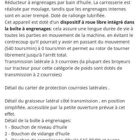
Tondeuses autoportées
Réducteur à engrenages par bain d'huile. La carrosserie est
Lampacrescia - MGM
réalisée par moulage, tandis que les engrenages internes
Tondeuses débroussailleuses thermiques
Landxcape
sont en acier trempé. Doté de rallonge lubrifiée.
Trancheuses
Cet appareil est doté d'un
dispositif à roue libre intégré dans
LAR Casalinghi
la boîte à engrenages
; cela assure une longue durée de vie à
Trancheuses de sol
Lavor
toutes les parties en mouvement de la machine, en évitant le
Transpalettes
Linea VZ
contrecoup qu'il pourrait y avoir en passant du mouvement
(540 tours/min) à 0 tours/min et permet au rotor de tourner
Treuils de débardage
Lisam
librement jusqu'à l'arrêt total.
Tronçonneuses
Lotusgrill
Transmission latérale à 3 courroies (la plupart des broyeurs
sur tracteur pour cette catégorie de poids sont dotés de
V
M
transmission à 2 courroies)
Vêtements de Sécurité
M.A.I.BO.
Vibroculteurs à tracteur
Macom
Détail du carter de protection courroies latérales .
Macte Ovens
Détail du graisseur latéral côté transmission , en position
Makita
simplifiée, accessible par la petite ouverture prévue à cet
effet.
MAMMAMIA
Détail de la boîte à engrenages:
Marcato
1 - Bouchon de niveau d'huile
2 - Bouchon de vidange d'huile
Marina Systems