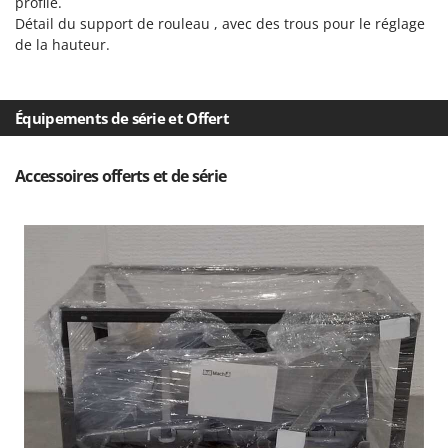
profilé.
Oriental Koshin
Détail du support de rouleau , avec des trous pour le réglage
Outdoorchef
de la hauteur.
P
Palazzetti
Équipements de série et Offert
Palumbo Pavi
Partisani
Accessoires offerts et de série
Paterlini
Philips
Pramac
Prismafood
R
R.G.V.
Rato
Reber
Redback