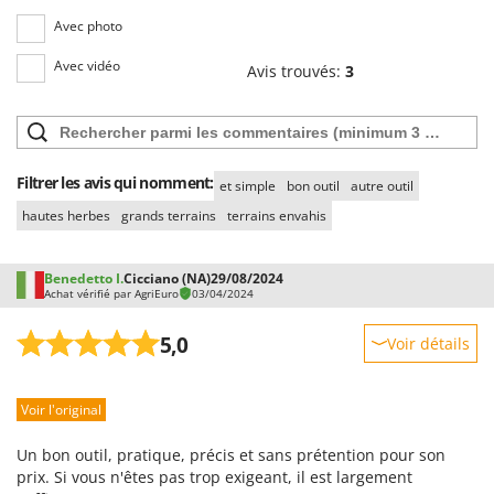
Avec photo
Avec vidéo
Avis trouvés:
3
Filtrer les avis qui nomment:
et simple
bon outil
autre outil
hautes herbes
grands terrains
terrains envahis
Benedetto I.
Cicciano (NA)
29/08/2024
Achat vérifié par AgriEuro
03/04/2024
5,0
Voir détails
Robustesse
Voir l'original
Prestations
Facilité d'utilisation
Un bon outil, pratique, précis et sans prétention pour son
Qualité / Prix
prix. Si vous n'êtes pas trop exigeant, il est largement