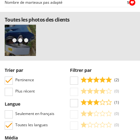
Worx
Nombre de marteaux pas adapté
1
Y
Toutes les photos des clients
Yard Force
Z
Zanon
Zephir
ZGrills
Zodiac
Trier par
Filtrer par
Zomax
Pertinence
(2)
Plus récent
(0)
(1)
Langue
Seulement en français
(0)
Toutes les langues
(0)
Média