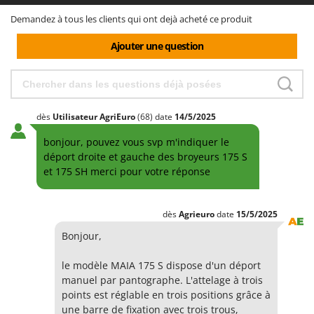
Demandez à tous les clients qui ont dejà acheté ce produit
Ajouter une question
dès
Utilisateur AgriEuro
(68)
date
14/5/2025
bonjour, pouvez vous svp m'indiquer le
déport droite et gauche des broyeurs 175 S
et 175 SH merci pour votre réponse
dès
Agrieuro
date
15/5/2025
Bonjour,
le modèle MAIA 175 S dispose d'un déport
manuel par pantographe. L'attelage à trois
points est réglable en trois positions grâce à
une barre de fixation avec trois trous,