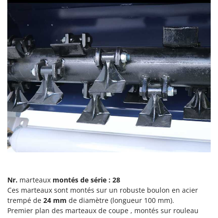
Machines pour la transformation des fruits
Famur
Machines sous vide
FARMER
Motobineuses
FBC
Motoculteurs
Ferrari Group
Motofaucheuses
Ferroni
Motopompes pour irrigation
Ferrua
Moulins à céréales électriques
FIAC
Moulins à farine
FIEM
Fimar
N
Nettoyeurs et Balais à vapeur
FINI
Nettoyeurs haute pression
Fiorentini
Nettoyeurs tapis, moquettes et tapisseries
Fiskars
Nr.
marteaux
montés de série : 28
Flymo
P
Ces marteaux sont montés sur un robuste boulon en acier
Peignes vibreurs et Secoueurs à olives
Fontana Forni
trempé de
24 mm
de diamètre (longueur 100 mm).
Pelles rétros pour tracteur
Premier plan des marteaux de coupe , montés sur rouleau
Forest Master