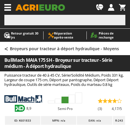
-1
Retour gratuit 30
Réparation
Pièces de
A
A
jrs
après‑vente
rechange
Abris de jardin
ABAC
<
Accessoires pour tracteurs tondeuses autoportés
AgriEuro Premium
Broyeurs pour tracteur à déport hydraulique - Moyens
Aérateurs Scarificateurs pour gazon
AgriEuro TOP-LINE
BullMach MAIA 175 SH - Broyeur sur tracteur - Série
Arracheuses de pommes de terre pour tracteur
AGT
médium - À déport hydraulique
Aspirateurs - Balais Électriques
Aima
Puissance tracteur de 40 à 45 CV, Série/Solidité Médium, Poids 331 kg,
Largeur de coupe 175 cm, Déport par pantographe, Déport Déport
Aspirateurs à cendres
Airmec
hydraulique, Outils de série marteaux, Poids du marteau 0.8 kg
Aspirateurs à feuilles sur roues
AL-KO
Aspirateurs de piscine
ALA 2000
Aspirateurs Multifonctions
Alce
8,9
Semi-Pro
(3)
4,17/5
Atomiseurs agricoles pour tracteurs
Alpina
ID
: K601833
MPN: n/a
EAN: n/a
R-243
Atomiseurs pour traitements
Ama