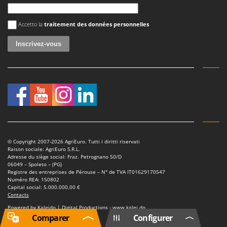
Une erreur est survenue
Accetto la
traitement des données personnelles
© Copyright 2007-2026 AgriEuro. Tutti i diritti riservati
Raison sociale: AgriEuro S.R.L.
Adresse du siège social: Fraz. Petrognano 50/D
06049 – Spoleto – (PG)
Registre des entreprises de Pérouse – N° de TVA IT01629170547
Numéro REA: 150802
Capital social: 5.000.000,00 €
Contacts
Powered by Kaleido | Digital Productions - www.kalei.do
Comparer
Configurer