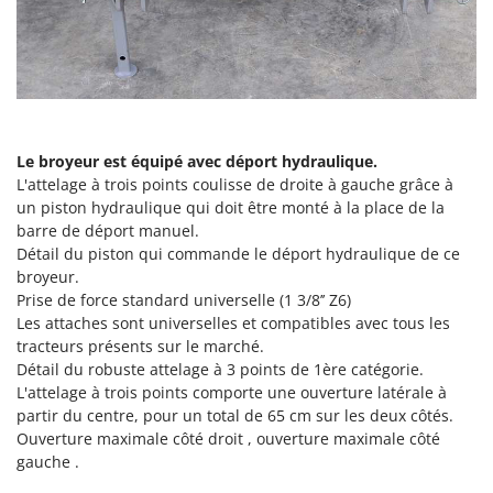
Pulvérisateurs
GRIFO
Pulvérisateurs portés
GVS
GYS
R
Rafraîchisseurs d'air par évaporation
H
Rampes de chargement en aluminium
Hailo
Le broyeur est équipé avec déport hydraulique.
Râpes à fromage électriques
Helvi
L'attelage à trois points coulisse de droite à gauche grâce à
Râteaux pour tracteur
un piston hydraulique qui doit être monté à la place de la
Henx
barre de déport manuel.
Remplisseuses
HiKOKI
Détail du piston qui commande le déport hydraulique de ce
Robots nettoyeurs de piscine
broyeur.
Honda
Prise de force standard universelle (1 3/8’’ Z6)
Robots Tondeuses
Les attaches sont universelles et compatibles avec tous les
I
Rogneuses de souches
Idromatic
tracteurs présents sur le marché.
Rouleaux pour tracteur
Détail du robuste attelage à 3 points de 1ère catégorie.
Il-Tec
L'attelage à trois points comporte une ouverture latérale à
Imperia
partir du centre, pour un total de 65 cm sur les deux côtés.
S
Scies à os
Ouverture maximale côté droit , ouverture maximale côté
Infaco
gauche .
Scies à Ruban
Intec