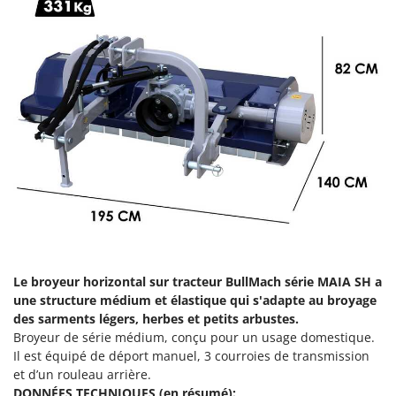
Comet
F
Fendeuses à bois
Cresco
Filets pour la Récolte des olives
Cruccolini
Filtres pour vin et huile
CTEK
Floconneuses
D
Fouloirs - Égrappoirs
Dal Degan
Fourches pour tracteur
DCG
Fours d'extérieur - intérieur pour pizza et cuisine
Deca
Fours électriques
DeWalt
Fraises à neige
Di Martino
Fraises rotatives pour tracteur
Diavola Pro
Le broyeur horizontal sur tracteur BullMach série MAIA SH a
une structure médium et élastique qui s'adapte au broyage
Friteuses sans huile
Diesse
des sarments légers, herbes et petits arbustes.
Docma
Broyeur de série médium, conçu pour un usage domestique.
G
Générateurs d'air chaud
Il est équipé de déport manuel, 3 courroies de transmission
Dominion
et d’un rouleau arrière.
Godets à terre basculants pour tracteur
Dreame
DONNÉES TECHNIQUES (en résumé):