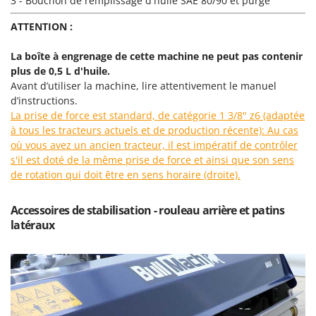
3 - Bouchon de remplissage d'huile SAE 80/90 et purge
Master
ATTENTION :
Mastercook
Masterpro
La boîte à engrenage de cette machine ne peut pas contenir
plus de 0,5 L d'huile.
McCulloch
Avant d’utiliser la machine, lire attentivement le manuel
MCH
d’instructions.
Michelin
La prise de force est standard, de catégorie 1 3/8" z6 (adaptée
à tous les tracteurs actuels et de production récente): Au cas
Mille
où vous avez un ancien tracteur, il est impératif de contrôler
Minox
s'il est doté de la même prise de force et ainsi que son sens
de rotation qui doit être en sens horaire (droite).
Mockmill
More than chef
Accessoires de stabilisation - rouleau arrière et patins
MOSA
latéraux
MOVA
Mowox
MTD