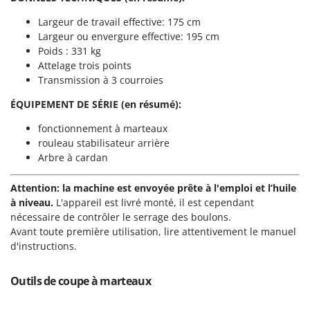
Groupes électrogènes
E
Largeur de travail effective: 175 cm
Gyrobroyeurs à lame pour tracteur
EcoFlow
Largeur ou envergure effective: 195 cm
Poids : 331 kg
Edilmark
H
Attelage trois points
Haches - Cognées et Hachettes
Effeuno
Transmission à 3 courroies
Hachoirs à viande
Einhell
ÉQUIPEMENT DE SÉRIE (en résumé):
Herses à Dents
Elegen
fonctionnement à marteaux
Herses Rotatives
Energy Gruppi
rouleau stabilisateur arrière
Enotecnica Pillan
Arbre à cardan
L
Lames à neige
Eschenfelder
Attention: la machine est envoyée prête à l'emploi et l’huile
Lames niveleuses pour tracteur
EuroMech
à niveau.
L'appareil est livré monté, il est cependant
Lave-vitres
nécessaire de contrôler le serrage des boulons.
Eurosystems
Avant toute première utilisation, lire attentivement le manuel
Lieuses électriques pour vignes
d'instructions.
F
FAC
M
Machines à pâtes
Fama Industrie
Outils de coupe à marteaux
Machines de nettoyage pour panneaux photovoltaïques et surfaces vitrées
Famag