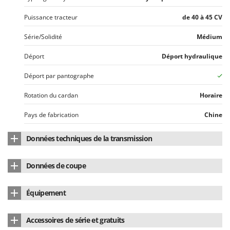
Seven Italy
Puissance tracteur
de 40 à 45 CV
Shark
Silky
Série/Solidité
Médium
Simatech
Déport
Déport hydraulique
Sirman
Déport par pantographe
Skil
Rotation du cardan
Horaire
Smartwood
Smeg
Pays de fabrication
Chine
Snapper
Données techniques de la transmission
Solidur
Courroies de transmission latérale
3
Spice Electronics
Données de coupe
Spiralmac
Largeur de coupe
175 cm
Spring Protezione
Équipement
Ø bois à broyer
jusqu'à 35 mm
Spyro
Contrelames
rangée unique
Accessoires de série et gratuits
Stanley
Nombre de lames
28