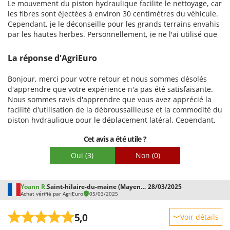
Le mouvement du piston hydraulique facilite le nettoyage, car
les fibres sont éjectées à environ 30 centimètres du véhicule.
Cependant, je le déconseille pour les grands terrains envahis
par les hautes herbes. Personnellement, je ne l'ai utilisé que
quatre fois depuis son achat et j'ai déjà grillé les courroies à
deux reprises. Malheureusement, il broie aussi bien les
La réponse d'AgriEuro
herbes hautes, sèches que fraîches, ce qui provoque une
surchauffe et la destruction des courroies. Je ne le
Bonjour, merci pour votre retour et nous sommes désolés
recommande donc pas. À mes dépens, je vais devoir trouver
d'apprendre que votre expérience n'a pas été satisfaisante.
un autre outil de meilleure qualité.
Nous sommes ravis d'apprendre que vous avez apprécié la
facilité d'utilisation de la débroussailleuse et la commodité du
piston hydraulique pour le déplacement latéral. Cependant,
nous tenons à souligner que le modèle que vous avez acheté
Cet avis a été utile ?
n'est pas structurellement adapté à la tonte d'herbe très
haute, sèche ou humide, car il n'a pas été conçu pour un
Oui
(3)
Non
(0)
usage aussi intensif. La machine ne possède pas de châssis
haut, une caractéristique permettant un meilleur flux de
matière coupée, ni de trémie inspectable – contrairement aux
Yoann R.
Saint-hilaire-du-maine (Mayenne)
28/03/2025
modèles haut de gamme, comme ceux de la série REA –
Achat vérifié par AgriEuro
05/03/2025
permettant d'intervenir en cas de blocage ou d'accumulation
excessive d'herbe. Une utilisation dans des conditions
5,0
Voir détails
incompatibles avec la conception du produit peut