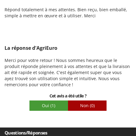
malheureusement entraîner une surcharge et une surchauffe
Robustesse
des courroies, comme vous l'avez souligné. Nous restons à
Répond totalement à mes attentes. Bien reçu, bien emballé,
Prestations
votre disposition pour vous recommander un modèle plus
simple à mettre en œuvre et à utiliser. Merci
adapté à vos besoins, si vous optez pour une solution plus
Facilité d'utilisation
performante.
Qualité / Prix
Facilité de montage
Emballage
La réponse d'AgriEuro
Merci pour votre retour ! Nous sommes heureux que le
produit réponde pleinement à vos attentes et que la livraison
ait été rapide et soignée. C'est également super que vous
ayez trouvé son utilisation simple et intuitive. Nous vous
remercions pour votre confiance !
Cet avis a été utile ?
Oui
(1)
Non
(0)
Questions/Réponses