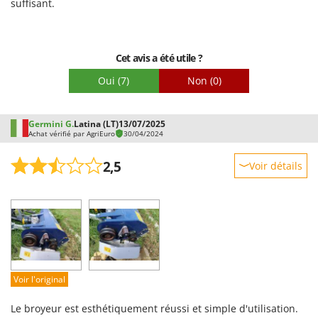
suffisant.
Facilité de montage
Emballage
Cet avis a été utile ?
Oui
(7)
Non
(0)
Germini G.
Latina (LT)
13/07/2025
Achat vérifié par AgriEuro
30/04/2024
2,5
Voir détails
Robustesse
Prestations
Facilité d'utilisation
Qualité / Prix
Facilité de montage
Voir l'original
Emballage
Le broyeur est esthétiquement réussi et simple d'utilisation.