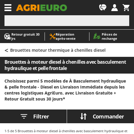
-1
Retour gratuit 30
Réparation
Pièces de
A
A
jrs
après‑vente
rechange
Abris de jardin
ABAC
<
Accessoires pour tracteurs tondeuses autoportés
AgriEuro Premium
Brouettes moteur thermique à chenilles diesel
Aérateurs Scarificateurs pour gazon
AgriEuro TOP-LINE
Brouettes à moteur diesel à chenilles avec basculement
Arracheuses de pommes de terre pour tracteur
AGT
hydraulique et pelle frontale
Aspirateurs - Balais Électriques
Aima
Choisissez parmi 5 modèles de À Basculement hydraulique
Aspirateurs à cendres
Airmec
& pelle frontale - Diesel en Livraison Immédiate depuis les
centres logistiques AgriEuro, avec Livraison Gratuite +
Aspirateurs à feuilles sur roues
AL-KO
Retour Gratuit sous 30 jours*
Aspirateurs de piscine
ALA 2000
Aspirateurs Multifonctions
Alce
Filtrer
Commander
Atomiseurs agricoles pour tracteurs
Alpina
Atomiseurs pour traitements
Ama
1-5
de 5 Brouettes à moteur diesel à chenilles avec basculement hydraulique et