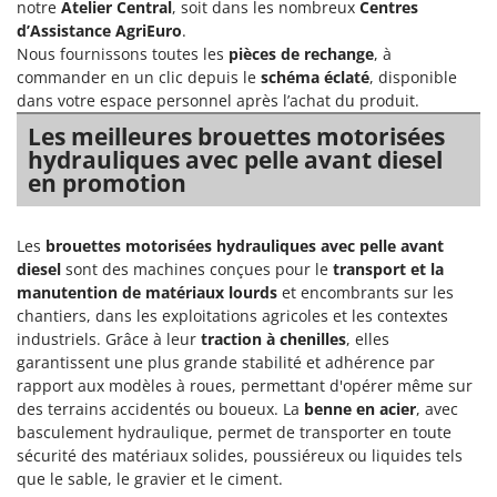
Perches Élagueuses
notre
Atelier Central
, soit dans les nombreux
Centres
Francini
d’Assistance AgriEuro
.
Pétrins à Spirale
Nous fournissons toutes les
pièces de rechange
, à
G
Piscines
commander en un clic depuis le
schéma éclaté
, disponible
G3 Ferrari
dans votre espace personnel après l’achat du produit.
Planteuses de pommes de terre pour tracteur
Gardena
Les meilleures brouettes motorisées
Plateaux de coupe pour tracteur
Garofalo
hydrauliques avec pelle avant diesel
Plumeuses
en promotion
GeoTech
Pompes d'irrigation à tracteur
GeoTech Pro
Pompes de transfert
Les
brouettes motorisées hydrauliques avec pelle avant
Gierre
diesel
sont des machines conçues pour le
transport et la
Pompes immergées électriques
Ginko - MGM
manutention de matériaux lourds
et encombrants sur les
Postes à souder
Gipeco
chantiers, dans les exploitations agricoles et les contextes
Poussoirs à saucisse
industriels. Grâce à leur
traction à chenilles
, elles
Girmi
garantissent une plus grande stabilité et adhérence par
Power Stations - Batteries - Centrales électriques portables
GRAEF
rapport aux modèles à roues, permettant d'opérer même sur
Presses à pellets
des terrains accidentés ou boueux. La
benne en acier
, avec
Gre
basculement hydraulique, permet de transporter en toute
Pressoirs à fruits
GreenBay
sécurité des matériaux solides, poussiéreux ou liquides tels
Pressoirs à Raisin
que le sable, le gravier et le ciment.
Greenworks