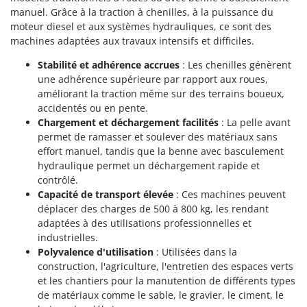
Resto Italia
manuel. Grâce à la traction à chenilles, à la puissance du
Ribimex
moteur diesel et aux systèmes hydrauliques, ce sont des
machines adaptées aux travaux intensifs et difficiles.
Ripartrak
Stabilité et adhérence accrues
: Les chenilles génèrent
Ritter
une adhérence supérieure par rapport aux roues,
River Systems
améliorant la traction même sur des terrains boueux,
accidentés ou en pente.
Robomow
Chargement et déchargement facilités
: La pelle avant
Rossofuoco
permet de ramasser et soulever des matériaux sans
Rover Pompe
effort manuel, tandis que la benne avec basculement
hydraulique permet un déchargement rapide et
Royal Food
contrôlé.
Ryobi
Capacité de transport élevée
: Ces machines peuvent
déplacer des charges de 500 à 800 kg, les rendant
S
adaptées à des utilisations professionnelles et
S.T.P.
industrielles.
Santos
Polyvalence d'utilisation
: Utilisées dans la
construction, l'agriculture, l'entretien des espaces verts
Sbaraglia
et les chantiers pour la manutention de différents types
Schnitzer
de matériaux comme le sable, le gravier, le ciment, le