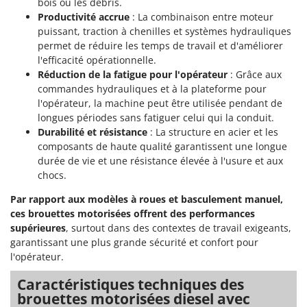
bois ou les débris.
Seven Italy
Productivité accrue
: La combinaison entre moteur
Shark
puissant, traction à chenilles et systèmes hydrauliques
permet de réduire les temps de travail et d'améliorer
Silky
l'efficacité opérationnelle.
Simatech
Réduction de la fatigue pour l'opérateur
: Grâce aux
Sirman
commandes hydrauliques et à la plateforme pour
l'opérateur, la machine peut être utilisée pendant de
Skil
longues périodes sans fatiguer celui qui la conduit.
Smartwood
Durabilité et résistance
: La structure en acier et les
composants de haute qualité garantissent une longue
Smeg
durée de vie et une résistance élevée à l'usure et aux
Snapper
chocs.
Solidur
Par rapport aux modèles à roues et basculement manuel,
Spice Electronics
ces brouettes motorisées offrent des performances
supérieures
, surtout dans des contextes de travail exigeants,
Spiralmac
garantissant une plus grande sécurité et confort pour
Spring Protezione
l'opérateur.
Spyro
Caractéristiques techniques des
Stanley
brouettes motorisées diesel avec