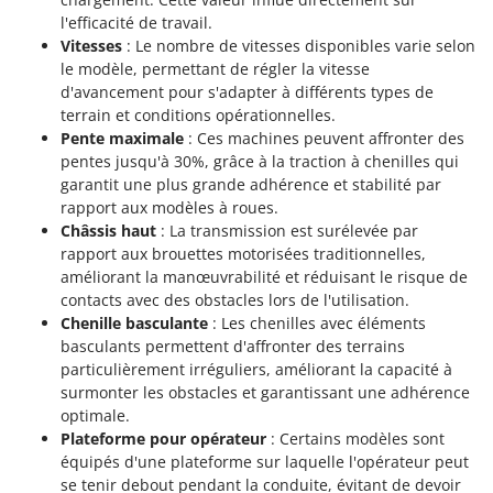
Troy-Bilt
l'efficacité de travail.
Vitesses
: Le nombre de vitesses disponibles varie selon
U
le modèle, permettant de régler la vitesse
Udor
d'avancement pour s'adapter à différents types de
Unger
terrain et conditions opérationnelles.
Pente maximale
: Ces machines peuvent affronter des
V
pentes jusqu'à 30%, grâce à la traction à chenilles qui
Verdemax
garantit une plus grande adhérence et stabilité par
Vesco
rapport aux modèles à roues.
Châssis haut
: La transmission est surélevée par
Volpi
rapport aux brouettes motorisées traditionnelles,
améliorant la manœuvrabilité et réduisant le risque de
W
contacts avec des obstacles lors de l'utilisation.
Waldner
Chenille basculante
: Les chenilles avec éléments
Weber
basculants permettent d'affronter des terrains
WIDU
particulièrement irréguliers, améliorant la capacité à
surmonter les obstacles et garantissant une adhérence
Wiper EcoRobot
optimale.
Wolf Garten
Plateforme pour opérateur
: Certains modèles sont
équipés d'une plateforme sur laquelle l'opérateur peut
Wortex
se tenir debout pendant la conduite, évitant de devoir