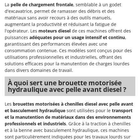
Pulvérisateurs
La
pelle de chargement frontale
, semblable à un godet
GRIFO
d'excavatrice, permet de ramasser des débris et des
Pulvérisateurs portés
GVS
matériaux sans avoir recours à des outils manuels,
GYS
augmentant la productivité et réduisant la fatigue de
R
Rafraîchisseurs d'air par évaporation
l'opérateur. Les
moteurs diesel
de ces machines offrent des
puissances
adéquates pour un usage intensif et continu
,
H
Rampes de chargement en aluminium
Hailo
garantissant des performances élevées avec une
Râpes à fromage électriques
consommation contenue. Ces modèles sont conçus pour des
Helvi
utilisations professionnelles et industrielles, offrant des
Râteaux pour tracteur
Henx
solutions efficaces pour la manutention de charges lourdes
Remplisseuses
HiKOKI
dans divers domaines de travail.
Robots nettoyeurs de piscine
Honda
À quoi sert une brouette motorisée
Robots Tondeuses
hydraulique avec pelle avant diesel ?
I
Rogneuses de souches
Idromatic
Les
brouettes motorisées à chenilles diesel avec pelle avant
Rouleaux pour tracteur
Il-Tec
et basculement hydraulique
sont utilisées pour le
transport
Imperia
et la manutention de matériaux dans des environnements
S
Scies à os
professionnels et industriels
. Grâce à la traction à chenilles
Infaco
et à la benne avec basculement hydraulique, ces machines
Scies à Ruban
Intec
sont particulièrement indiquées pour les travaux lourds sur