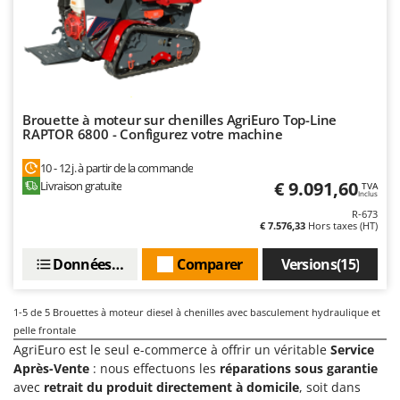
Machines pour la transformation des fruits
Famur
Machines sous vide
FARMER
Motobineuses
FBC
Motoculteurs
Ferrari Group
Motofaucheuses
Brouette à moteur sur chenilles AgriEuro Top-Line
Ferroni
RAPTOR 6800 - Configurez votre machine
Motopompes pour irrigation
Ferrua
Moulins à céréales électriques
10 - 12 j. à partir de la commande
FIAC
€ 9.091,60
Livraison gratuite
TVA
Moulins à farine
Inclus
FIEM
R-673
Fimar
€ 7.576,33
Hors taxes (HT)
N
Nettoyeurs et Balais à vapeur
FINI
Données techniques
Comparer
Versions(15)
Nettoyeurs haute pression
Fiorentini
Nettoyeurs tapis, moquettes et tapisseries
Fiskars
1-5
de 5 Brouettes à moteur diesel à chenilles avec basculement hydraulique et
pelle frontale
Flymo
P
AgriEuro est le seul e-commerce à offrir un véritable
Service
Peignes vibreurs et Secoueurs à olives
Fontana Forni
Après-Vente
: nous effectuons les
réparations sous garantie
Pelles rétros pour tracteur
avec
retrait du produit directement à domicile
, soit dans
Forest Master