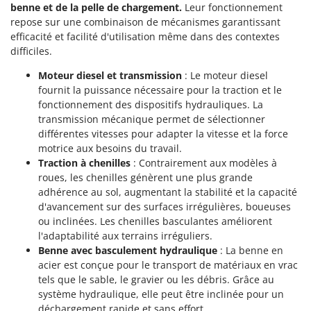
N
New O.M.R.A.
benne et de la pelle de chargement.
Leur fonctionnement
repose sur une combinaison de mécanismes garantissant
Nilfisk
efficacité et facilité d'utilisation même dans des contextes
Ninja
difficiles.
Novatec
Moteur diesel et transmission
: Le moteur diesel
fournit la puissance nécessaire pour la traction et le
Novital
fonctionnement des dispositifs hydrauliques. La
NuAir
transmission mécanique permet de sélectionner
NuovaFac
différentes vitesses pour adapter la vitesse et la force
motrice aux besoins du travail.
O
Traction à chenilles
: Contrairement aux modèles à
Officine Savioli
roues, les chenilles génèrent une plus grande
adhérence au sol, augmentant la stabilité et la capacité
Oliviero
d'avancement sur des surfaces irrégulières, boueuses
Olix
ou inclinées. Les chenilles basculantes améliorent
OMA
l'adaptabilité aux terrains irréguliers.
Benne avec basculement hydraulique
: La benne en
Omas
acier est conçue pour le transport de matériaux en vrac
Ompagrill
tels que le sable, le gravier ou les débris. Grâce au
système hydraulique, elle peut être inclinée pour un
Ooni
déchargement rapide et sans effort.