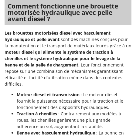
Tondeuses autoportées
Lampacrescia - MGM
Comment fonctionne une brouette
Tondeuses débroussailleuses thermiques
motorisée hydraulique avec pelle
Landxcape
avant diesel ?
Trancheuses
LAR Casalinghi
Trancheuses de sol
Lavor
Les brouettes motorisées diesel avec basculement
Transpalettes
hydraulique et pelle avant
sont des machines conçues pour
Linea VZ
la manutention et le transport de matériaux lourds grâce à un
Treuils de débardage
Lisam
moteur diesel qui alimente le système de traction à
Tronçonneuses
Lotusgrill
chenilles et le système hydraulique pour le levage de la
benne et de la pelle de chargement.
Leur fonctionnement
V
M
repose sur une combinaison de mécanismes garantissant
Vêtements de Sécurité
M.A.I.BO.
efficacité et facilité d'utilisation même dans des contextes
Vibroculteurs à tracteur
difficiles.
Macom
Macte Ovens
Moteur diesel et transmission
: Le moteur diesel
fournit la puissance nécessaire pour la traction et le
Makita
fonctionnement des dispositifs hydrauliques.
MAMMAMIA
Traction à chenilles
: Contrairement aux modèles à
roues, les chenilles génèrent une plus grande
Marcato
adhérence au sol, augmentant la stabilité.
Marina Systems
Benne avec basculement hydraulique
: La benne en