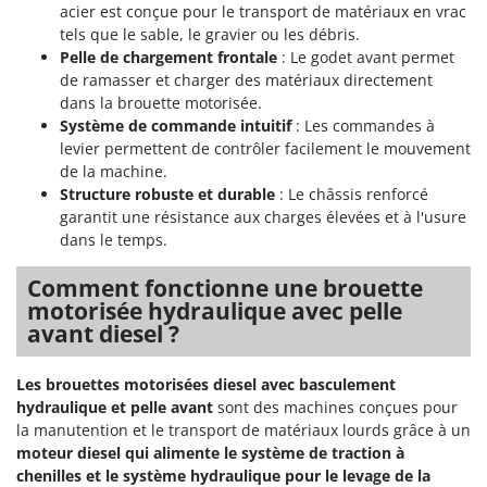
Master
acier est conçue pour le transport de matériaux en vrac
tels que le sable, le gravier ou les débris.
Mastercook
Pelle de chargement frontale
: Le godet avant permet
Masterpro
de ramasser et charger des matériaux directement
dans la brouette motorisée.
McCulloch
Système de commande intuitif
: Les commandes à
MCH
levier permettent de contrôler facilement le mouvement
de la machine.
Michelin
Structure robuste et durable
: Le châssis renforcé
Mille
garantit une résistance aux charges élevées et à l'usure
Minox
dans le temps.
Mockmill
Comment fonctionne une brouette
More than chef
motorisée hydraulique avec pelle
avant diesel ?
MOSA
MOVA
Les brouettes motorisées diesel avec basculement
Mowox
hydraulique et pelle avant
sont des machines conçues pour
la manutention et le transport de matériaux lourds grâce à un
MTD
moteur diesel qui alimente le système de traction à
chenilles et le système hydraulique pour le levage de la