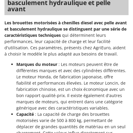
basculement hydraulique et pelle
Stiga
avant
Stocker
Sunseeker
Les brouettes motorisées à chenilles diesel avec pelle avant
et basculement hydraulique se distinguent par une série de
T
caractéristiques techniques
qui déterminent leurs
Tecla
performances, leur capacité de charge et leur facilité
TecnoGen
d'utilisation. Ces paramètres, présents chez AgriEuro, aident
à choisir le modèle le plus adapté aux besoins de travail.
Tellarini Pompe
Marques du moteur
: Les moteurs peuvent être de
Telwin
différentes marques et avec des cylindrées différentes.
Tenco
Le moteur Honda, de fabrication japonaise, offre
Tineco
fiabilité et performances élevées. Le moteur Loncin, de
fabrication chinoise, est un choix économique avec un
Titania
bon rapport qualité-prix. Il existe également d'autres
Tornado
marques de moteurs, qui entrent dans une catégorie
générique avec des caractéristiques variables.
Tre Spade
Capacité
: La capacité de charge des brouettes
Trev - Abrek - TecnoVIR
motorisées varie de 500 à 800 kg, permettant de
déplacer de grandes quantités de matériau en un seul
Trotec
chargement. Cette valeur influe directement sur