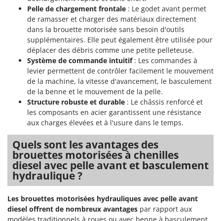
Oriental Koshin
Pelle de chargement frontale
: Le godet avant permet
de ramasser et charger des matériaux directement
Outdoorchef
dans la brouette motorisée sans besoin d'outils
supplémentaires. Elle peut également être utilisée pour
P
Palazzetti
déplacer des débris comme une petite pelleteuse.
Système de commande intuitif
: Les commandes à
Palumbo Pavi
levier permettent de contrôler facilement le mouvement
Partisani
de la machine, la vitesse d'avancement, le basculement
de la benne et le mouvement de la pelle.
Paterlini
Structure robuste et durable
: Le châssis renforcé et
Philips
les composants en acier garantissent une résistance
Pramac
aux charges élevées et à l'usure dans le temps.
Prismafood
Quels sont les avantages des
brouettes motorisées à chenilles
R
diesel avec pelle avant et basculement
R.G.V.
hydraulique ?
Rato
Reber
Les brouettes motorisées hydrauliques avec pelle avant
diesel offrent de nombreux avantages
par rapport aux
Redback
modèles traditionnels à roues ou avec benne à basculement