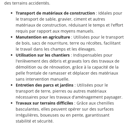
Scies alternatives à batterie
des terrains accidentés.
Intex
Scies de jardin télescopiques
Italyco
Transport de matériaux de construction
: Idéales pour
Sécateurs électriques à batterie
le transport de sable, gravier, ciment et autres
ITM
matériaux de construction, réduisant le temps et l'effort
Sécateurs et Échenilloirs manuels
requis par rapport aux moyens manuels.
J
Sécateurs pneumatiques
Manutention en agriculture
: Utilisées pour le transport
JOLLY ITALIA
de bois, sacs de nourriture, terre ou récoltes, facilitant
Semoirs et Épandeurs d'engrais
le travail dans les champs et les élevages.
K
Socs pour tracteur
KAAZ
Utilisation sur les chantiers
: Indispensables pour
l'enlèvement des débris et gravats lors des travaux de
Souffleurs aspirateurs pour Feuilles
Karcher
démolition ou de rénovation, grâce à la capacité de la
Soufreuses - Poudreuses à dos
Kasco
pelle frontale de ramasser et déplacer des matériaux
Soufreuses - Poudreuses pour tracteur
sans intervention manuelle.
Kemper
Entretien des parcs et jardins
: Utilisées pour le
Keter
T
transport de terre, pierres ou autres matériaux
Taille-haies
nécessaires pour les travaux d'aménagement paysager.
KitchenAid
Travaux sur terrains difficiles
: Grâce aux chenilles
Taille-haies à bras pour tracteur
Komo
basculantes, elles peuvent opérer sur des surfaces
Tarières
irrégulières, boueuses ou en pente, garantissant
L
Tondeuses à Gazon
stabilité et sécurité.
Laica