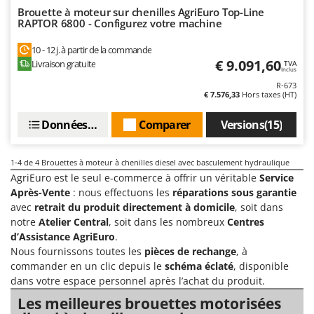
Groupes électrogènes
Brouette à moteur sur chenilles AgriEuro Top-Line
E
RAPTOR 6800 - Configurez votre machine
Gyrobroyeurs à lame pour tracteur
EcoFlow
10 - 12 j. à partir de la commande
Edilmark
H
€ 9.091,60
Livraison gratuite
TVA
Haches - Cognées et Hachettes
Inclus
Effeuno
R-673
Hachoirs à viande
Einhell
€ 7.576,33
Hors taxes (HT)
Herses à Dents
Elegen
Données techniques
Comparer
Versions(15)
Herses Rotatives
Energy Gruppi
Enotecnica Pillan
L
1-4
de 4 Brouettes à moteur à chenilles diesel avec basculement hydraulique
Lames à neige
AgriEuro est le seul e-commerce à offrir un véritable
Service
Eschenfelder
Après-Vente
: nous effectuons les
réparations sous garantie
Lames niveleuses pour tracteur
EuroMech
avec
retrait du produit directement à domicile
, soit dans
Lave-vitres
Eurosystems
notre
Atelier Central
, soit dans les nombreux
Centres
Lieuses électriques pour vignes
d’Assistance AgriEuro
.
F
Nous fournissons toutes les
pièces de rechange
, à
FAC
commander en un clic depuis le
schéma éclaté
, disponible
M
Machines à pâtes
dans votre espace personnel après l’achat du produit.
Fama Industrie
Machines de nettoyage pour panneaux photovoltaïques et surfaces vitrées
Les meilleures brouettes motorisées
Famag