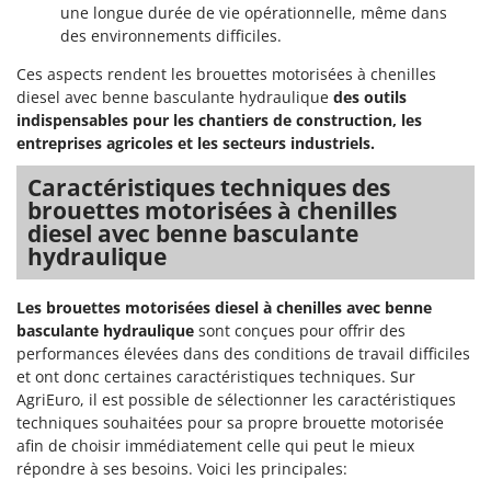
Master
une longue durée de vie opérationnelle, même dans
des environnements difficiles.
Mastercook
Ces aspects rendent les brouettes motorisées à chenilles
Masterpro
diesel avec benne basculante hydraulique
des outils
McCulloch
indispensables pour les chantiers de construction, les
MCH
entreprises agricoles et les secteurs industriels.
Michelin
Caractéristiques techniques des
brouettes motorisées à chenilles
Mille
diesel avec benne basculante
Minox
hydraulique
Mockmill
More than chef
Les brouettes motorisées diesel à chenilles avec benne
basculante hydraulique
sont conçues pour offrir des
MOSA
performances élevées dans des conditions de travail difficiles
MOVA
et ont donc certaines caractéristiques techniques. Sur
AgriEuro, il est possible de sélectionner les caractéristiques
Mowox
techniques souhaitées pour sa propre brouette motorisée
MTD
afin de choisir immédiatement celle qui peut le mieux
répondre à ses besoins. Voici les principales: