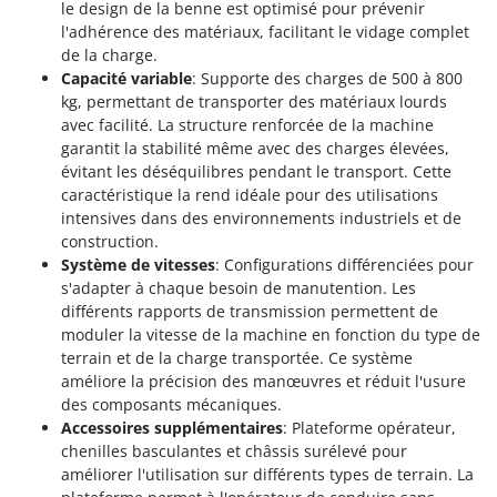
le design de la benne est optimisé pour prévenir
Oriental Koshin
l'adhérence des matériaux, facilitant le vidage complet
Outdoorchef
de la charge.
Capacité variable
: Supporte des charges de 500 à 800
P
kg, permettant de transporter des matériaux lourds
Palazzetti
avec facilité. La structure renforcée de la machine
Palumbo Pavi
garantit la stabilité même avec des charges élevées,
évitant les déséquilibres pendant le transport. Cette
Partisani
caractéristique la rend idéale pour des utilisations
Paterlini
intensives dans des environnements industriels et de
construction.
Philips
Système de vitesses
: Configurations différenciées pour
Pramac
s'adapter à chaque besoin de manutention. Les
Prismafood
différents rapports de transmission permettent de
moduler la vitesse de la machine en fonction du type de
R
terrain et de la charge transportée. Ce système
R.G.V.
améliore la précision des manœuvres et réduit l'usure
des composants mécaniques.
Rato
Accessoires supplémentaires
: Plateforme opérateur,
Reber
chenilles basculantes et châssis surélevé pour
Redback
améliorer l'utilisation sur différents types de terrain. La