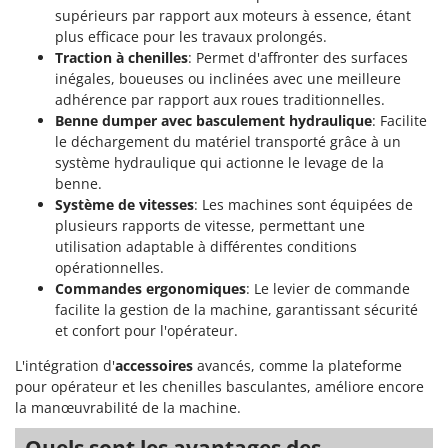
Scies alternatives à batterie
Intex
supérieurs par rapport aux moteurs à essence, étant
Scies de jardin télescopiques
plus efficace pour les travaux prolongés.
Italyco
Traction à chenilles
: Permet d'affronter des surfaces
Sécateurs électriques à batterie
ITM
inégales, boueuses ou inclinées avec une meilleure
Sécateurs et Échenilloirs manuels
adhérence par rapport aux roues traditionnelles.
J
Benne dumper avec basculement hydraulique
: Facilite
Sécateurs pneumatiques
JOLLY ITALIA
le déchargement du matériel transporté grâce à un
Semoirs et Épandeurs d'engrais
système hydraulique qui actionne le levage de la
K
benne.
Socs pour tracteur
KAAZ
Système de vitesses
: Les machines sont équipées de
Souffleurs aspirateurs pour Feuilles
Karcher
plusieurs rapports de vitesse, permettant une
Soufreuses - Poudreuses à dos
utilisation adaptable à différentes conditions
Kasco
opérationnelles.
Soufreuses - Poudreuses pour tracteur
Kemper
Commandes ergonomiques
: Le levier de commande
facilite la gestion de la machine, garantissant sécurité
Keter
T
et confort pour l'opérateur.
Taille-haies
KitchenAid
Taille-haies à bras pour tracteur
L'intégration d'
accessoires
avancés, comme la plateforme
Komo
pour opérateur et les chenilles basculantes, améliore encore
Tarières
la manœuvrabilité de la machine.
L
Tondeuses à Gazon
Laica