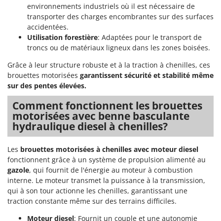
Pulvérisateurs
environnements industriels où il est nécessaire de
GRIFO
transporter des charges encombrantes sur des surfaces
Pulvérisateurs portés
GVS
accidentées.
Utilisation forestière
: Adaptées pour le transport de
GYS
R
Rafraîchisseurs d'air par évaporation
troncs ou de matériaux ligneux dans les zones boisées.
H
Rampes de chargement en aluminium
Grâce à leur structure robuste et à la traction à chenilles, ces
Hailo
brouettes motorisées
garantissent sécurité et stabilité même
Râpes à fromage électriques
Helvi
sur des pentes élevées.
Râteaux pour tracteur
Henx
Comment fonctionnent les brouettes
Remplisseuses
HiKOKI
motorisées avec benne basculante
Robots nettoyeurs de piscine
hydraulique diesel à chenilles?
Honda
Robots Tondeuses
I
Les
brouettes motorisées à chenilles avec moteur diesel
Rogneuses de souches
Idromatic
fonctionnent grâce à un système de propulsion alimenté au
Rouleaux pour tracteur
Il-Tec
gazole
, qui fournit de l'énergie au moteur à combustion
interne. Le moteur transmet la puissance à la transmission,
Imperia
S
qui à son tour actionne les chenilles, garantissant une
Scies à os
Infaco
traction constante même sur des terrains difficiles.
Scies à Ruban
Intec
Moteur diesel
: Fournit un couple et une autonomie