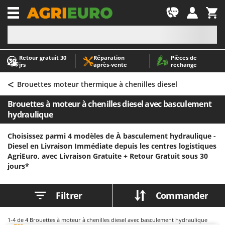
-1
Retour gratuit 30
Réparation
Pièces de
A
A
jrs
après‑vente
rechange
Abris de jardin
ABAC
<
Accessoires pour tracteurs tondeuses autoportés
AgriEuro Premium
Brouettes moteur thermique à chenilles diesel
Aérateurs Scarificateurs pour gazon
AgriEuro TOP-LINE
Brouettes à moteur à chenilles diesel avec basculement
Arracheuses de pommes de terre pour tracteur
AGT
hydraulique
Aspirateurs - Balais Électriques
Aima
Choisissez parmi 4 modèles de À basculement hydraulique -
Aspirateurs à cendres
Airmec
Diesel en Livraison Immédiate depuis les centres logistiques
AgriEuro, avec Livraison Gratuite +
Retour Gratuit sous 30
Aspirateurs à feuilles sur roues
AL-KO
jours*
Aspirateurs de piscine
ALA 2000
Aspirateurs Multifonctions
Alce
Filtrer
Commander
Atomiseurs agricoles pour tracteurs
Alpina
Atomiseurs pour traitements
Ama
1-4
de 4 Brouettes à moteur à chenilles diesel avec basculement hydraulique