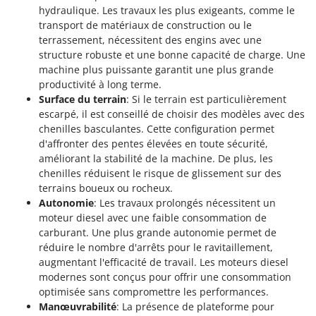
Seven Italy
hydraulique. Les travaux les plus exigeants, comme le
transport de matériaux de construction ou le
Shark
terrassement, nécessitent des engins avec une
Silky
structure robuste et une bonne capacité de charge. Une
Simatech
machine plus puissante garantit une plus grande
productivité à long terme.
Sirman
Surface du terrain
: Si le terrain est particulièrement
Skil
escarpé, il est conseillé de choisir des modèles avec des
chenilles basculantes. Cette configuration permet
Smartwood
d'affronter des pentes élevées en toute sécurité,
Smeg
améliorant la stabilité de la machine. De plus, les
chenilles réduisent le risque de glissement sur des
Snapper
terrains boueux ou rocheux.
Solidur
Autonomie
: Les travaux prolongés nécessitent un
Spice Electronics
moteur diesel avec une faible consommation de
carburant. Une plus grande autonomie permet de
Spiralmac
réduire le nombre d'arrêts pour le ravitaillement,
Spring Protezione
augmentant l'efficacité de travail. Les moteurs diesel
modernes sont conçus pour offrir une consommation
Spyro
optimisée sans compromettre les performances.
Stanley
Manœuvrabilité
: La présence de plateforme pour