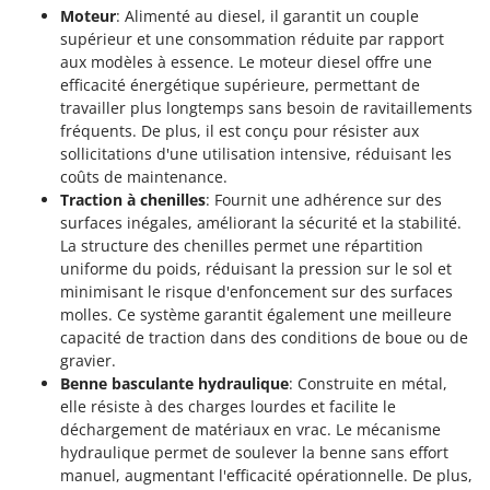
N
New O.M.R.A.
Moteur
: Alimenté au diesel, il garantit un couple
supérieur et une consommation réduite par rapport
Nilfisk
aux modèles à essence. Le moteur diesel offre une
Ninja
efficacité énergétique supérieure, permettant de
travailler plus longtemps sans besoin de ravitaillements
Novatec
fréquents. De plus, il est conçu pour résister aux
Novital
sollicitations d'une utilisation intensive, réduisant les
NuAir
coûts de maintenance.
Traction à chenilles
: Fournit une adhérence sur des
NuovaFac
surfaces inégales, améliorant la sécurité et la stabilité.
La structure des chenilles permet une répartition
O
uniforme du poids, réduisant la pression sur le sol et
Officine Savioli
minimisant le risque d'enfoncement sur des surfaces
Oliviero
molles. Ce système garantit également une meilleure
Olix
capacité de traction dans des conditions de boue ou de
gravier.
OMA
Benne basculante hydraulique
: Construite en métal,
Omas
elle résiste à des charges lourdes et facilite le
déchargement de matériaux en vrac. Le mécanisme
Ompagrill
hydraulique permet de soulever la benne sans effort
Ooni
manuel, augmentant l'efficacité opérationnelle. De plus,