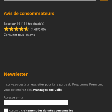
Avis de consommateurs
Basé sur 161154 feedback(s)
(4,68/5.00)
Consulter tous les avis
Newsletter
Inscrivez-vous à la newsletter pour faire partie du Programme Premium,
vous obtiendrez des
avantages exclusifs
.
Adresse e-mail
Une erreur est survenue
Acepto la
traitement des données personnelles