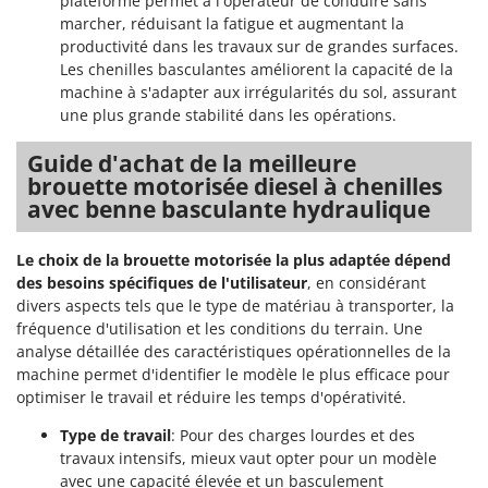
plateforme permet à l'opérateur de conduire sans
Resto Italia
marcher, réduisant la fatigue et augmentant la
Ribimex
productivité dans les travaux sur de grandes surfaces.
Les chenilles basculantes améliorent la capacité de la
Ripartrak
machine à s'adapter aux irrégularités du sol, assurant
Ritter
une plus grande stabilité dans les opérations.
River Systems
Guide d'achat de la meilleure
Robomow
brouette motorisée diesel à chenilles
avec benne basculante hydraulique
Rossofuoco
Rover Pompe
Le choix de la brouette motorisée la plus adaptée dépend
Royal Food
des besoins spécifiques de l'utilisateur
, en considérant
Ryobi
divers aspects tels que le type de matériau à transporter, la
fréquence d'utilisation et les conditions du terrain. Une
S
analyse détaillée des caractéristiques opérationnelles de la
S.T.P.
machine permet d'identifier le modèle le plus efficace pour
optimiser le travail et réduire les temps d'opérativité.
Santos
Sbaraglia
Type de travail
: Pour des charges lourdes et des
travaux intensifs, mieux vaut opter pour un modèle
Schnitzer
avec une capacité élevée et un basculement