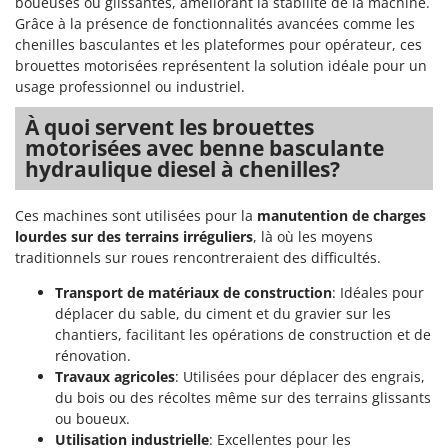
boueuses ou glissantes, améliorant la stabilité de la machine.
Perches Élagueuses
Francini
Grâce à la présence de fonctionnalités avancées comme les
Pétrins à Spirale
chenilles basculantes et les plateformes pour opérateur, ces
G
Piscines
brouettes motorisées représentent la solution idéale pour un
G3 Ferrari
usage professionnel ou industriel.
Planteuses de pommes de terre pour tracteur
Gardena
À quoi servent les brouettes
Plateaux de coupe pour tracteur
Garofalo
motorisées avec benne basculante
Plumeuses
GeoTech
hydraulique diesel à chenilles?
Pompes d'irrigation à tracteur
GeoTech Pro
Pompes de transfert
Ces machines sont utilisées pour la
manutention de charges
Gierre
lourdes sur des terrains irréguliers
, là où les moyens
Pompes immergées électriques
Ginko - MGM
traditionnels sur roues rencontreraient des difficultés.
Postes à souder
Gipeco
Transport de matériaux de construction
: Idéales pour
Poussoirs à saucisse
déplacer du sable, du ciment et du gravier sur les
Girmi
Power Stations - Batteries - Centrales électriques portables
chantiers, facilitant les opérations de construction et de
GRAEF
rénovation.
Presses à pellets
Gre
Travaux agricoles
: Utilisées pour déplacer des engrais,
Pressoirs à fruits
du bois ou des récoltes même sur des terrains glissants
GreenBay
ou boueux.
Pressoirs à Raisin
Greenworks
Utilisation industrielle
: Excellentes pour les