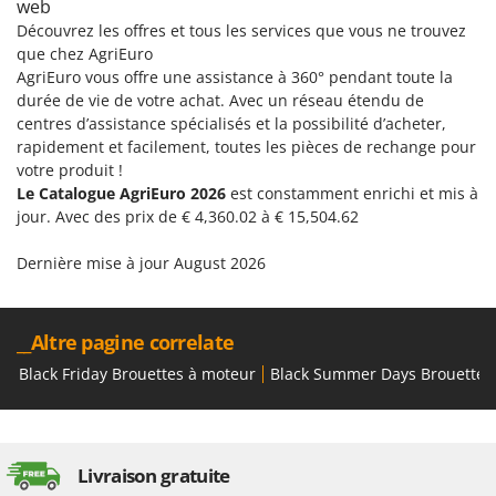
web
Worx
Découvrez les offres et tous les services que vous ne trouvez
que chez AgriEuro
Y
Yard Force
AgriEuro vous offre une assistance à 360° pendant toute la
durée de vie de votre achat. Avec un réseau étendu de
Z
centres d’assistance spécialisés et la possibilité d’acheter,
Zanon
rapidement et facilement, toutes les pièces de rechange pour
Zephir
votre produit !
Le Catalogue AgriEuro 2026
est constamment enrichi et mis à
ZGrills
jour. Avec des prix de € 4,360.02 à € 15,504.62
Zodiac
Dernière mise à jour August 2026
Zomax
__Altre pagine correlate
Black Friday Brouettes à moteur
Black Summer Days Brouettes
Livraison gratuite