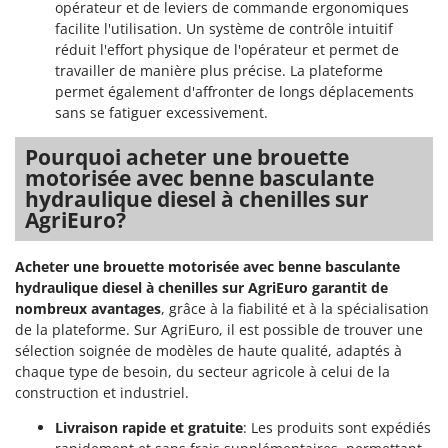
opérateur et de leviers de commande ergonomiques
Stiga
facilite l'utilisation. Un système de contrôle intuitif
Stocker
réduit l'effort physique de l'opérateur et permet de
Sunseeker
travailler de manière plus précise. La plateforme
permet également d'affronter de longs déplacements
sans se fatiguer excessivement.
T
Tecla
Pourquoi acheter une brouette
TecnoGen
motorisée avec benne basculante
Tellarini Pompe
hydraulique diesel à chenilles sur
AgriEuro?
Telwin
Tenco
Acheter une brouette motorisée avec benne basculante
Tineco
hydraulique diesel à chenilles sur AgriEuro garantit de
Titania
nombreux avantages
, grâce à la fiabilité et à la spécialisation
de la plateforme. Sur AgriEuro, il est possible de trouver une
Tornado
sélection soignée de modèles de haute qualité, adaptés à
Tre Spade
chaque type de besoin, du secteur agricole à celui de la
construction et industriel.
Trev - Abrek - TecnoVIR
Livraison rapide et gratuite
: Les produits sont expédiés
Trotec