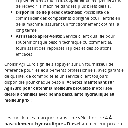
rapidement et sans frais supplémentaires, permettant
Troy-Bilt
de recevoir la machine dans les plus brefs délais.
Disponibilité de pièces détachées
: Possibilité de
U
commander des composants d'origine pour l'entretien
Udor
de la machine, assurant un fonctionnement optimal à
Unger
long terme.
Assistance après-vente
: Service client qualifié pour
V
soutenir chaque besoin technique ou commercial,
Verdemax
fournissant des réponses rapides et des solutions
Vesco
efficaces.
Volpi
Choisir AgriEuro signifie s'appuyer sur un fournisseur de
référence pour les équipements professionnels, avec garantie
W
de qualité, de commodité et un service client toujours
Waldner
disponible pour chaque besoin.
Achetez maintenant sur
Weber
AgriEuro pour obtenir la meilleure brouette motorisée
diesel à chenilles avec benne basculante hydraulique au
WIDU
meilleur prix !
Wiper EcoRobot
Wolf Garten
Les meilleures marques dans une sélection de 4
À
Wortex
basculement hydraulique - Diesel
au meilleur prix du