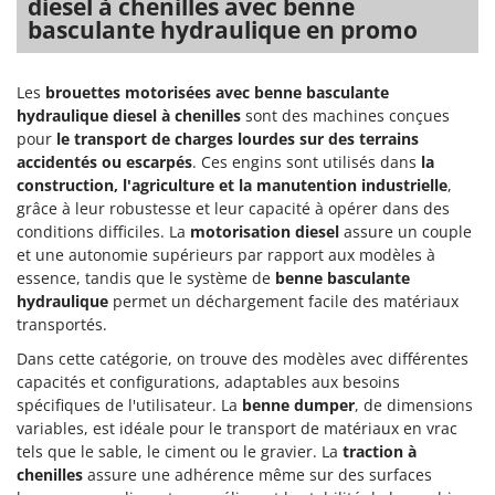
diesel à chenilles avec benne
Machines pour la transformation des fruits
Famur
basculante hydraulique en promo
Machines sous vide
FARMER
Motobineuses
FBC
Les
brouettes motorisées avec benne basculante
Motoculteurs
Ferrari Group
hydraulique diesel à chenilles
sont des machines conçues
pour
le transport de charges lourdes sur des terrains
Motofaucheuses
Ferroni
accidentés ou escarpés
. Ces engins sont utilisés dans
la
Motopompes pour irrigation
Ferrua
construction, l'agriculture et la manutention industrielle
,
Moulins à céréales électriques
grâce à leur robustesse et leur capacité à opérer dans des
FIAC
conditions difficiles. La
motorisation diesel
assure un couple
Moulins à farine
FIEM
et une autonomie supérieurs par rapport aux modèles à
essence, tandis que le système de
benne basculante
Fimar
N
hydraulique
permet un déchargement facile des matériaux
Nettoyeurs et Balais à vapeur
FINI
transportés.
Nettoyeurs haute pression
Fiorentini
Dans cette catégorie, on trouve des modèles avec différentes
Nettoyeurs tapis, moquettes et tapisseries
Fiskars
capacités et configurations, adaptables aux besoins
spécifiques de l'utilisateur. La
benne dumper
, de dimensions
Flymo
P
variables, est idéale pour le transport de matériaux en vrac
Peignes vibreurs et Secoueurs à olives
Fontana Forni
tels que le sable, le ciment ou le gravier. La
traction à
Pelles rétros pour tracteur
chenilles
assure une adhérence même sur des surfaces
Forest Master