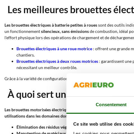
Les meilleures brouettes élect
Les brouettes électriques à batterie petites à roues
sont des outils ind
un fonctionnement
silencieux, sans émissions
de combustion, idéal p
l'effort physique lors des opérations de chargement et de déchargemen
Brouettes électriques à une roue motrice
: offrent une grande ma
chantiers.
Brouettes électriques à deux roues motrices
: garantissent une p
nécessitant un meilleur contrôle.
Grâce à la variété de configurations, ces brouettes représentent une so
À quoi sert une petite brouett
Consentement
Les brouettes motorisées électriques petites avec roues
sont conçues p
utilisations dans les domaines domestique, agricole et de la construct
Ce site web utilise des cook
Élimination des résidus végétaux
: parfaites pour ramasser et tra
Manutention de matériaux de construction
: utiles pour transp
Les cookies nous permettent d