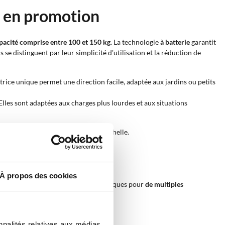
es en promotion
pacité comprise entre 100 et 150 kg
. La technologie
à batterie
garantit
s se distinguent par leur simplicité d'utilisation et la réduction de
otrice unique permet une direction facile, adaptée aux jardins ou petits
. Elles sont adaptées aux charges plus lourdes et aux situations
iques pour des opérations à petite échelle.
À propos des cookies
 Ce sont des outils polyvalents et pratiques pour
de multiples
agers.
nnalités relatives aux médias