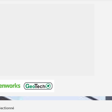
3
électionné