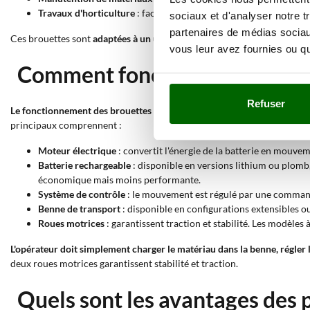
Travaux d'horticulture
: facilitent le transport de terreau, comp
sociaux et d'analyser notre t
partenaires de médias sociaux
Ces brouettes sont
adaptées à un usage amateur
, mais avec la bonne c
vous leur avez fournies ou qu'
Comment fonctionnent les brou
Refuser
Le fonctionnement des brouettes électriques à batterie
est simple et 
principaux comprennent :
Moteur électrique
: convertit l'énergie de la batterie en mouveme
Batterie rechargeable
: disponible en versions lithium ou plomb, 
économique mais moins performante.
Système de contrôle
: le mouvement est régulé par une commande 
Benne de transport
: disponible en configurations extensibles ou
Roues motrices
: garantissent traction et stabilité. Les modèles
L'opérateur doit simplement charger le matériau dans la benne, régler 
deux roues motrices garantissent stabilité et traction.
Quels sont les avantages des p