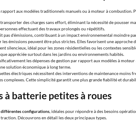
 rapport aux modèles traditionnels manuels ou à moteur à combustion. Pa
transporter des charges sans effort, éliminant la nécessité de pousser ma
 personnes effectuant des travaux prolongés ou répétitifs.
uit pas d'émissions, contribuant à un impact environnemental moindre pa
r les émissions peuvent être plus strictes. Elles favorisent une approche 
silencieux, idéal pour les zones résidentielles ou les contextes sensibles 
tique appréciée surtout dans les jardins ou environnements habités.
nificativement les dépenses de gestion par rapport aux modèles à moteur à
une solution économique à long terme.
ttes électriques nécessitent des interventions de maintenance moins fréq
 complexes. Cette simplicité garantit une plus grande fiabilité et durabil
 à batterie petites à roues
n différentes configurations
, idéales pour répondre à des besoins opératio
la traction. Découvrons en détail les deux principaux types.