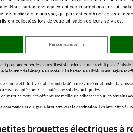
ost ou plantes, garantissant l'efficacité même dans des espaces limités.
rafic. Nous partageons également des informations sur l'utilisati
, de publicité et d'analyse, qui peuvent combiner celles-ci avec
onfiguration, elles peuvent également répondre à des besoins professionne
ils ont collectées lors de votre utilisation de leurs services.
ettes motorisées à batterie pet
Personnaliser
repose sur des composants conçus pour optimiser les performances sans n
nt pour actionner les roues. Il est silencieux et ne produit pas d'émissions
elle fournit de l'énergie au moteur. La batterie au lithium est légère et 
simple et intuitive, qui permet de démarrer, arrêter et régler la vitesse 
 à cuve, adaptée pour les matériaux solides ou liquides.
 à deux roues motrices offrent une meilleure adhérence sur les terrains ac
la commande et diriger la brouette vers la destination
. Les brouettes à un
etites brouettes électriques à r