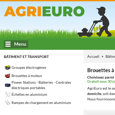
Menu
Accueil
Bâtim
BÂTIMENT ET TRANSPORT
Groupes électrogènes
Brouettes à 
Brouettes à moteur
Choisissez parmi 
Gratuit sous 30 j
Power Stations - Batteries - Centrales
électriques portables
AgriEuro est le s
domicile
, soit da
Échelles en aluminium
Nous fournissons
Rampes de chargement en aluminium