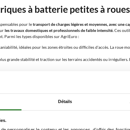
riques à batterie petites à rou
ispensables pour le
transport de charges légères et moyennes, avec une ca
our
les travaux domestiques et professionnels de faible intensité.
Ces outil
t. Parmi les types disponibles sur AgriEuro :
niabilité, idéales pour les zones étroites ou difficiles d'accès. La roue m
lus grande stabilité et traction sur les terrains accidentés ou irréguliers
lution efficace pour ceux qui ont besoin d'outils légers, fiables et économ
e électrique à roues ?
Détails
our faciliter le
transport de matériaux
et réduire l'effort de l'opérateur.
ion
. Les scénarios typiques d'utilisation incluent :
ies.
nsporter des branches, feuilles et résidus de taille dans les jardins et pot
orter du sable, du ciment ou des briques dans de petits chantiers.
e personnaliser le contenu et les annonces, d'offrir des fonctio