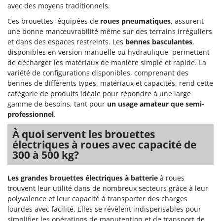
Seven Italy
avec des moyens traditionnels.
Shark
Ces brouettes, équipées de
roues pneumatiques
, assurent
une bonne manœuvrabilité même sur des terrains irréguliers
Silky
et dans des espaces restreints. Les
bennes basculantes
,
Simatech
disponibles en version manuelle ou hydraulique, permettent
de décharger les matériaux de manière simple et rapide. La
Sirman
variété de configurations disponibles, comprenant des
Skil
bennes de différents types, matériaux et capacités, rend cette
Smartwood
catégorie de produits idéale pour répondre à une large
gamme de besoins, tant pour
un usage amateur que semi-
Smeg
professionnel
.
Snapper
À quoi servent les brouettes
Solidur
électriques à roues avec capacité de
Spice Electronics
300 à 500 kg?
Spiralmac
Les grandes brouettes électriques à batterie
à roues
Spring Protezione
trouvent leur utilité dans de nombreux secteurs grâce à leur
Spyro
polyvalence et leur capacité à transporter des charges
lourdes avec facilité. Elles se révèlent indispensables pour
Stanley
simplifier les opérations de manutention et de transport de