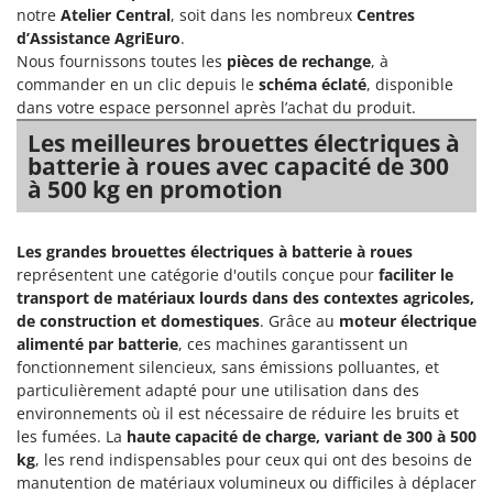
Resto Italia
notre
Atelier Central
, soit dans les nombreux
Centres
d’Assistance AgriEuro
.
Ribimex
Nous fournissons toutes les
pièces de rechange
, à
Ripartrak
commander en un clic depuis le
schéma éclaté
, disponible
dans votre espace personnel après l’achat du produit.
Ritter
Les meilleures brouettes électriques à
River Systems
batterie à roues avec capacité de 300
Robomow
à 500 kg en promotion
Rossofuoco
Rover Pompe
Les grandes brouettes électriques à batterie à roues
Royal Food
représentent une catégorie d'outils conçue pour
faciliter le
transport de matériaux lourds dans des contextes agricoles,
Ryobi
de construction et domestiques
. Grâce au
moteur électrique
alimenté par batterie
, ces machines garantissent un
S
fonctionnement silencieux, sans émissions polluantes, et
S.T.P.
particulièrement adapté pour une utilisation dans des
Santos
environnements où il est nécessaire de réduire les bruits et
Sbaraglia
les fumées. La
haute capacité de charge, variant de 300 à 500
kg
, les rend indispensables pour ceux qui ont des besoins de
Schnitzer
manutention de matériaux volumineux ou difficiles à déplacer