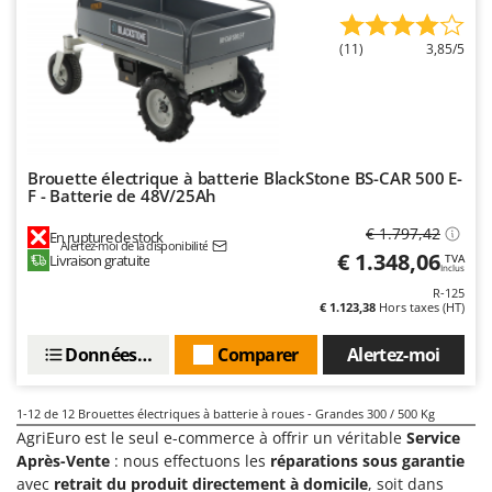
Oriental Koshin
Outdoorchef
(11)
3,85/5
P
Palazzetti
Palumbo Pavi
Partisani
Brouette électrique à batterie BlackStone BS-CAR 500 E-
F - Batterie de 48V/25Ah
Paterlini
€ 1.797,42
En rupture de stock
Philips
Alertez-moi de la disponibilité
€ 1.348,06
Livraison gratuite
TVA
Inclus
Pramac
R-125
Prismafood
€ 1.123,38
Hors taxes (HT)
Données techniques
Comparer
Alertez-moi
R
R.G.V.
Rato
1-12
de 12 Brouettes électriques à batterie à roues - Grandes 300 / 500 Kg
Reber
AgriEuro est le seul e-commerce à offrir un véritable
Service
Après-Vente
: nous effectuons les
réparations sous garantie
Redback
avec
retrait du produit directement à domicile
, soit dans