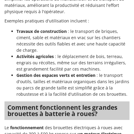
Stiga
matériaux, améliorant la productivité et réduisant l'effort
physique requis à l'opérateur.
Stocker
Exemples pratiques d'utilisation incluent :
Sunseeker
Travaux de construction
: le transport de briques,
T
ciment, sable et matériaux en vrac sur les chantiers
Tecla
nécessite des outils fiables et avec une haute capacité
TecnoGen
de charge.
Tellarini Pompe
Activités agricoles
: le déplacement de bois, terreau,
engrais ou récoltes, même sur des terrains irréguliers,
Telwin
est grandement facilité par ces machines.
Tenco
Gestion des espaces verts et entretien
: le transport
d'outils, tailles et matériaux organiques dans les jardins
Tineco
ou parcs de grande taille est simplifié grâce à la
Titania
robustesse et à la facilité d'utilisation de ces brouettes.
Tornado
Comment fonctionnent les grandes
Tre Spade
brouettes à batterie à roues?
Trev - Abrek - TecnoVIR
Le
fonctionnement
des brouettes électriques à roues avec
Trotec
capacité de 300 à 500 kg repose sur
un moteur électrique