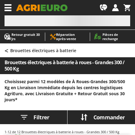
-1
Retour gratuit 30
Réparation
Pièces de
A
A
jrs
après‑vente
rechange
Abris de jardin
ABAC
<
Accessoires pour tracteurs tondeuses autoportés
AgriEuro Premium
Brouettes électriques à batterie
Aérateurs Scarificateurs pour gazon
AgriEuro TOP-LINE
Brouettes électriques à batterie à roues - Grandes 300 /
Arracheuses de pommes de terre pour tracteur
AGT
500 Kg
Aspirateurs - Balais Électriques
Aima
Choisissez parmi 12 modèles de À Roues-Grandes 300/500
Aspirateurs à cendres
Airmec
Kg en Livraison Immédiate depuis les centres logistiques
AgriEuro, avec Livraison Gratuite +
Retour Gratuit sous 30
Aspirateurs à feuilles sur roues
AL-KO
jours*
Aspirateurs de piscine
ALA 2000
Aspirateurs Multifonctions
Alce
Filtrer
Commander
Atomiseurs agricoles pour tracteurs
Alpina
Atomiseurs pour traitements
Ama
1-12
de 12 Brouettes électriques à batterie à roues - Grandes 300 / 500 Kg