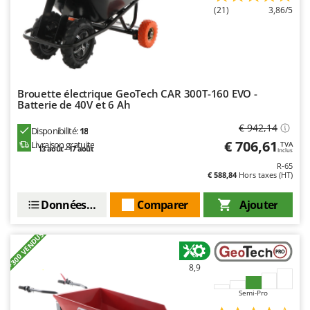
Master
(21)
3,86/5
Mastercook
Masterpro
McCulloch
MCH
Brouette électrique GeoTech CAR 300T-160 EVO -
Batterie de 40V et 6 Ah
Michelin
€ 942,14
Disponibilité:
18
Mille
€ 706,61
Livraison gratuite
TVA
13 août - 17 août
Minox
Inclus
R-65
Mockmill
€ 588,84
Hors taxes (HT)
More than chef
Données techniques
Comparer
Ajouter
MOSA
MOVA
+300 VENDUS
Mowox
8,9
MTD
Semi-Pro