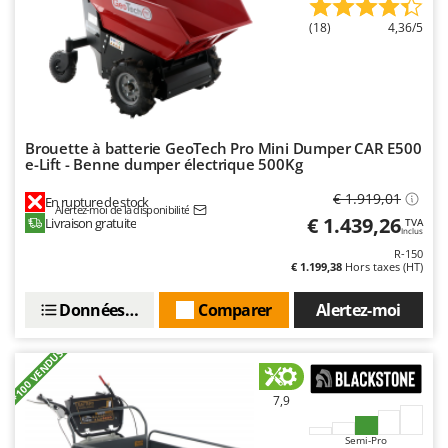
N
New O.M.R.A.
(18)
4,36/5
Nilfisk
Ninja
Novatec
Novital
Brouette à batterie GeoTech Pro Mini Dumper CAR E500
NuAir
e-Lift - Benne dumper électrique 500Kg
NuovaFac
€ 1.919,01
En rupture de stock
Alertez-moi de la disponibilité
€ 1.439,26
Livraison gratuite
TVA
Inclus
O
Officine Savioli
R-150
€ 1.199,38
Hors taxes (HT)
Oliviero
Données techniques
Comparer
Alertez-moi
Olix
OMA
+100 VENDUS
Omas
Ompagrill
7,9
Ooni
Semi-Pro