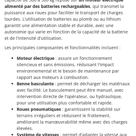
Troy-Bilt
alimenté par des batteries rechargeables
, qui transmet la
puissance aux roues pour faciliter le transport de charges
U
lourdes. L'utilisation de batteries au plomb ou au lithium
Udor
garantit une alimentation stable et durable, avec une
Unger
autonomie qui varie en fonction de la capacité de la batterie
et de l'intensité d'utilisation.
V
Verdemax
Les principales composantes et fonctionnalités incluent :
Vesco
Moteur électrique
: assure un fonctionnement
silencieux et sans émissions, réduisant l'impact
Volpi
environnemental et le besoin de maintenance par
rapport aux moteurs à combustion.
W
Waldner
Benne basculante
: permet de décharger les matériaux
avec facilité. Le basculement peut être manuel, avec
Weber
intervention directe de l'opérateur, ou hydraulique,
WIDU
pour une utilisation plus confortable et rapide.
Roues pneumatiques
: garantissent la stabilité sur
Wiper EcoRobot
terrains irréguliers et réduisent le frottement,
Wolf Garten
améliorant la manœuvrabilité même avec des charges
élevées.
Wortex
Système de vitesses
: permet d'adapter la vitesse aux