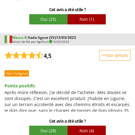
Cet avis a été utile ?
Oui
(25)
Non
(1)
Mauro B.
Vado ligure (SV)
13/03/2023
Achat vérifié par AgriEuro
16/02/2023
4,5
Voir détails
Robustesse
Voir l'original
Prestations
Facilité d'utilisation
Points positifs:
Qualité / Prix
Après mûre réflexion, j'ai décidé de l'acheter. Mes doutes se
sont dissipés. C'est un excellent produit. J'habite en Ligurie,
Facilité de montage
sur un terrain accidenté avec des chemins étroits et escarpés.
Emballage
Je dois dire que, sans le charger de tonnes de bois (disons 35
à 70 kg), il peut aller partout, même sur des pentes de plus
Cet avis a été utile ?
de 20 %. Il faut s'habituer à le conduire, à régler
l'accélérateur et à considérer les roues arrière comme utiles
Oui
(28)
Non
(4)
sur les chemins lisses, tandis que sur terrain accidenté, il est