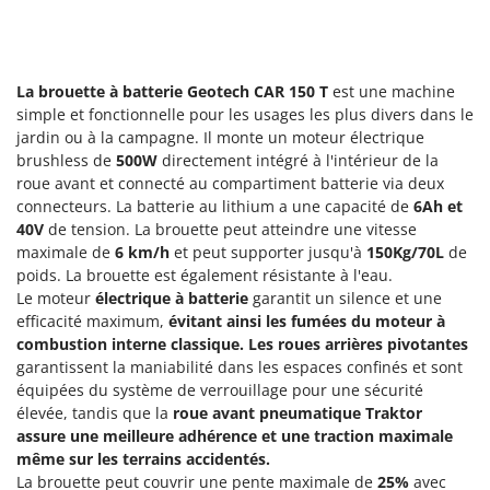
Groupes électrogènes
E
Gyrobroyeurs à lame pour tracteur
EcoFlow
Edilmark
La brouette à batterie Geotech CAR 150 T
est une machine
H
Haches - Cognées et Hachettes
simple et fonctionnelle pour les usages les plus divers dans le
Effeuno
jardin ou à la campagne. Il monte un moteur électrique
Hachoirs à viande
Einhell
brushless de
500W
directement intégré à l'intérieur de la
Herses à Dents
Elegen
roue avant et connecté au compartiment batterie via deux
connecteurs. La batterie au lithium a une capacité de
6Ah et
Herses Rotatives
Energy Gruppi
40V
de tension. La brouette peut atteindre une vitesse
Enotecnica Pillan
maximale de
6 km/h
et peut supporter jusqu'à
150Kg/70L
de
L
Lames à neige
poids. La brouette est également résistante à l'eau.
Eschenfelder
Le moteur
électrique à batterie
garantit un silence et une
Lames niveleuses pour tracteur
EuroMech
efficacité maximum,
évitant ainsi les fumées du moteur à
Lave-vitres
combustion interne classique. Les roues arrières pivotantes
Eurosystems
garantissent la maniabilité dans les espaces confinés et sont
Lieuses électriques pour vignes
équipées du système de verrouillage pour une sécurité
F
FAC
élevée, tandis que la
roue avant pneumatique Traktor
M
Machines à pâtes
assure une meilleure adhérence et une traction maximale
Fama Industrie
même sur les terrains accidentés.
Machines de nettoyage pour panneaux photovoltaïques et surfaces vitrées
Famag
La brouette peut couvrir une pente maximale de
25%
avec