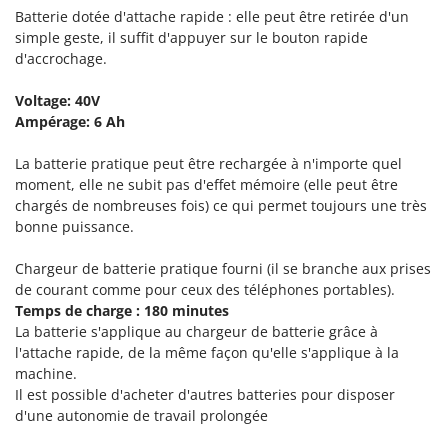
Resto Italia
Batterie dotée d'attache rapide : elle peut être retirée d'un
simple geste, il suffit d'appuyer sur le bouton rapide
Ribimex
d'accrochage.
Ripartrak
Ritter
Voltage: 40V
Ampérage: 6 Ah
River Systems
Robomow
La batterie pratique peut être rechargée à n'importe quel
moment, elle ne subit pas d'effet mémoire (elle peut être
Rossofuoco
chargés de nombreuses fois) ce qui permet toujours une très
Rover Pompe
bonne puissance.
Royal Food
Chargeur de batterie pratique fourni (il se branche aux prises
Ryobi
de courant comme pour ceux des téléphones portables).
Temps de charge : 180 minutes
S
La batterie s'applique au chargeur de batterie grâce à
S.T.P.
l'attache rapide, de la même façon qu'elle s'applique à la
Santos
machine.
Il est possible d'acheter d'autres batteries pour disposer
Sbaraglia
d'une autonomie de travail prolongée
Schnitzer