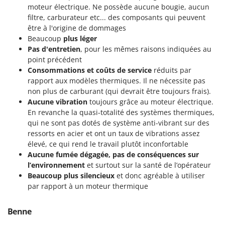
Pulvérisateurs
moteur électrique. Ne possède aucune bougie, aucun
GRIFO
filtre, carburateur etc... des composants qui peuvent
Pulvérisateurs portés
GVS
être à l'origine de dommages
GYS
Beaucoup
plus léger
R
Rafraîchisseurs d'air par évaporation
Pas d'entretien
, pour les mêmes raisons indiquées au
point précédent
H
Rampes de chargement en aluminium
Hailo
Consommations et coûts de service
réduits par
Râpes à fromage électriques
rapport aux modèles thermiques. Il ne nécessite pas
Helvi
non plus de carburant (qui devrait être toujours frais).
Râteaux pour tracteur
Henx
Aucune vibration
toujours grâce au moteur électrique.
Remplisseuses
En revanche la quasi-totalité des systèmes thermiques,
HiKOKI
Robots nettoyeurs de piscine
qui ne sont pas dotés de système anti-vibrant sur des
Honda
ressorts en acier et ont un taux de vibrations assez
Robots Tondeuses
élevé, ce qui rend le travail plutôt inconfortable
I
Rogneuses de souches
Aucune fumée dégagée, pas de conséquences sur
Idromatic
l’environnement
et surtout sur la santé de l’opérateur
Rouleaux pour tracteur
Il-Tec
Beaucoup plus silencieux
et donc agréable à utiliser
par rapport à un moteur thermique
Imperia
S
Scies à os
Infaco
Benne
Scies à Ruban
Intec