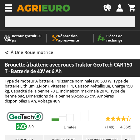
-1
Retour gratuit 30
Réparation
Pièces de
A
A
jrs
après‑vente
rechange
Abris de jardin
ABAC
<
Accessoires pour tracteurs tondeuses autoportés
AgriEuro Premium
À Une Roue motrice
Aérateurs Scarificateurs pour gazon
AgriEuro TOP-LINE
Brouette à batterie avec roues Traktor GeoTech CAR 150
Arracheuses de pommes de terre pour tracteur
AGT
T - Batterie de 40V et 6 Ah
Aspirateurs - Balais Électriques
Aima
Type de moteur À batterie, Puissance nominale (W) 500 W, Type de
batterie Lithium (Li-Ion), Vitesses 1+1, Caisson Métallique, Charge 150
Aspirateurs à cendres
Airmec
kg, Capacité de la benne 70 L, Inclinaison maximale 20 %, Type de
benne bac, Dimensions de la benne 90x59x26 cm, Ampères
Aspirateurs à feuilles sur roues
AL-KO
disponibiles 6 Ah, Voltage 40 V
Aspirateurs de piscine
ALA 2000
Aspirateurs Multifonctions
Alce
Atomiseurs agricoles pour tracteurs
Alpina
8,9
Limitée
(149)
4,36/5
Atomiseurs pour traitements
Ama
ID
: K601201
MPN: CAR 150T
EAN: 9999991087989
R-36