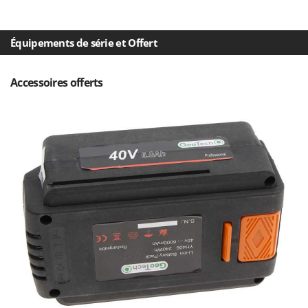
Worx
Y
Équipements de série et Offert
Yard Force
Z
Accessoires offerts
Zanon
Zephir
ZGrills
Zodiac
Zomax