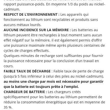
Troy-Bilt
rapport puissance-poids. En moyenne 1/3 du poids au nickel-
cadmium.
U
RESPECT DE L’ENVIRONNEMENT :
Les appareils qui
Udor
fonctionnent au lithium sont recyclables et produits sans
Unger
aucuns métaux lourds.
AUCUNE INCIDENCE SUR LA MÉMOIRE :
Les batteries au
V
lithium peuvent être rechargées à tout moment sans aucun
Verdemax
effet négatif sur la mémoire, il est également permis d’offrir
une puissance maximale même après plusieurs centaines de
Vesco
cycles de charges effectués.
Volpi
Quelques minutes de recharge sont suffisantes pour fournir
la puissance nécessaire pour la conclusion d’un travail en
W
cours.
Waldner
FAIBLE TAUX DE DÉCHARGE
: Faible taux de perte de charge
Weber
(jusqu'à 5 fois inférieur à celui des piles au nickel-cadmium),
au moins une charge par mois est nécessaire pour garantir
WIDU
que la batterie est toujours prête à l'emploi.
Wiper EcoRobot
CHARGEUR DE BATTERIE :
Les chargeurs créés
Wolf Garten
spécifiquement pour les batteries au lithium permettent de
réduire la consommation énergétique qui est en moyenne de
Wortex
35 %.