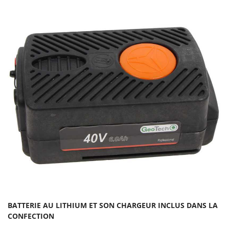
Oriental Koshin
Outdoorchef
P
Palazzetti
Palumbo Pavi
Partisani
Paterlini
Philips
Pramac
Prismafood
R
R.G.V.
Rato
Reber
BATTERIE AU LITHIUM ET SON CHARGEUR INCLUS DANS LA
CONFECTION
Redback