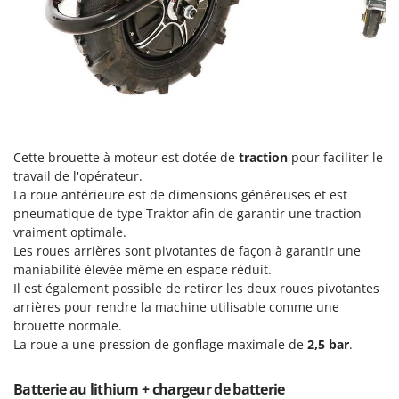
N
New O.M.R.A.
Nilfisk
Ninja
Novatec
Novital
NuAir
Cette brouette à moteur est dotée de
traction
pour faciliter le
NuovaFac
travail de l'opérateur.
La roue antérieure est de dimensions généreuses et est
O
pneumatique de type Traktor afin de garantir une traction
Officine Savioli
vraiment optimale.
Oliviero
Les roues arrières sont pivotantes de façon à garantir une
maniabilité élevée même en espace réduit.
Olix
Il est également possible de retirer les deux roues pivotantes
OMA
arrières pour rendre la machine utilisable comme une
brouette normale.
Omas
La roue a une pression de gonflage maximale de
2,5 bar
.
Ompagrill
Ooni
Batterie au lithium + chargeur de batterie