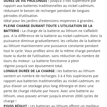
DURÉE DE VIE PROLONGÉE :
jusqu’à 3 fois supérieure par
Stiga
rapport aux batteries traditionnelles au nickel-cadmium,
Stocker
réduisant le besoin de recharger pendant de longues
périodes d'utilisation.
Sunseeker
Idéal pour les jardins d'extensions moyennes à grandes.
PLEINE CHARGE DURANT TOUTE L’UTILISATION DE LA
T
Tecla
BATTERIE :
La charge de la batterie au lithium ne s’affaiblit
pas. A la différence de la batterie au nickel-cadmium, donc la
TecnoGen
puissance diminue graduellement, les cellules de la batterie
Tellarini Pompe
au lithium maintiennent une puissance constante pendant
tout le cycle. Vous profitez ainsi de la même charge pendant
Telwin
toute la durée de l’utilisation, sans réduction du nombre de
Tenco
tours du moteur. La batterie fonctionne à plein
régime jusqu’à son épuisement total.
Tineco
LONGUE DURÉE DE LA CHARGE :
les batteries au lithium
Titania
vantent un nombre de recharges 3 à 4 fois supérieures par
Tornado
rapport aux batteries traditionnelles au nickel-cadmium, en
plus d’avoir un stockage plus long d’énergie et donc une
Tre Spade
perte de charge réduite par heure. Avec une batterie au
Trev - Abrek - TecnoVIR
lithium, vous pouvez arriver jusqu’à environ 2000 cycles de
charge !
Trotec
POIDS RÉDUIT :
Les batteries au lithium offrent un meilleur