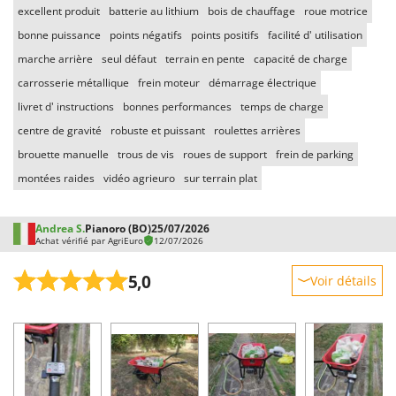
excellent produit
batterie au lithium
bois de chauffage
roue motrice
bonne puissance
points négatifs
points positifs
facilité d' utilisation
marche arrière
seul défaut
terrain en pente
capacité de charge
carrosserie métallique
frein moteur
démarrage électrique
livret d' instructions
bonnes performances
temps de charge
centre de gravité
robuste et puissant
roulettes arrières
brouette manuelle
trous de vis
roues de support
frein de parking
montées raides
vidéo agrieuro
sur terrain plat
Andrea S.
Pianoro (BO)
25/07/2026
Achat vérifié par AgriEuro
12/07/2026
5,0
Voir détails
Robustesse
Prestations
Facilité d'utilisation
Qualité / Prix