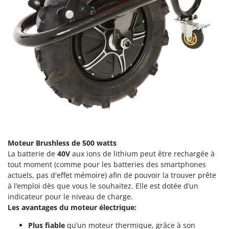
Perches Élagueuses
Francini
Pétrins à Spirale
G
Piscines
G3 Ferrari
Planteuses de pommes de terre pour tracteur
Gardena
Plateaux de coupe pour tracteur
Garofalo
Plumeuses
GeoTech
Pompes d'irrigation à tracteur
GeoTech Pro
Pompes de transfert
Gierre
Pompes immergées électriques
Ginko - MGM
Postes à souder
Moteur Brushless de 500 watts
Gipeco
La batterie de
40V
aux ions de lithium peut être rechargée à
Poussoirs à saucisse
Girmi
tout moment (comme pour les batteries des smartphones
Power Stations - Batteries - Centrales électriques portables
actuels, pas d'effet mémoire) afin de pouvoir la trouver prête
GRAEF
à l’emploi dès que vous le souhaitez. Elle est dotée d’un
Presses à pellets
Gre
indicateur pour le niveau de charge.
Pressoirs à fruits
GreenBay
Les avantages du moteur électrique:
Pressoirs à Raisin
Greenworks
Plus fiable
qu’un moteur thermique, grâce à son