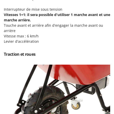
Master
Interrupteur de mise sous tension
Mastercook
Vitesses 1+1: il sera possible d'utiliser 1 marche avant et une
Masterpro
marche arrière.
Touche avant et arrière afin d'engager la marche avant ou
McCulloch
arrière
MCH
Vitesse max : 6 km/h
Michelin
Levier d'accélération
Mille
Traction et roues
Minox
Mockmill
More than chef
MOSA
MOVA
Mowox
MTD