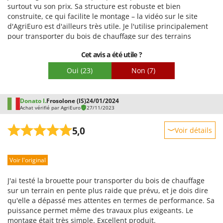
Qualité / Prix
surtout vu son prix. Sa structure est robuste et bien
construite, ce qui facilite le montage – la vidéo sur le site
Facilité de montage
d'AgriEuro est d'ailleurs très utile. Je l'utilise principalement
Emballage
pour transporter du bois de chauffage sur des terrains
accidentés (chemins) avec une pente de 10 à 15 %, et je dois
Cet avis a été utile ?
dire que ma capacité à soulever la brouette est la seule
limite, pas la puissance du moteur. La roue en forme de griffe
Oui
(23)
Non
(7)
a parfaitement fonctionné, même avec quelques centimètres
de neige. Sur terrain accidenté, j'ai dû retirer les roues de
support pour soulever suffisamment l'arrière de la brouette
Donato I.
Frosolone (IS)
24/01/2024
sans trop d'effort (malgré sa hauteur de plus de 1,80 m). Les
Achat vérifié par AgriEuro
27/11/2023
commandes sont très simples ; la marche arrière est très
pratique. Autre atout : le frein moteur, efficace en descente.
5,0
Voir détails
Je cherchais depuis un moment une brouette à batterie
amovible (là où je l'utilise, il n'y a pas d'électricité, donc
Robustesse
pouvoir la débrancher et la ramener chez moi pour la
Voir l'original
Prestations
recharger est essentiel) à un prix raisonnable pour un
amateur, et la CAR 150T correspond exactement à ce qu'il me
Facilité d'utilisation
J'ai testé la brouette pour transporter du bois de chauffage
fallait. Globalement, je suis très satisfait de mon achat.
Qualité / Prix
sur un terrain en pente plus raide que prévu, et je dois dire
qu'elle a dépassé mes attentes en termes de performance. Sa
Facilité de montage
puissance permet même des travaux plus exigeants. Le
Emballage
montage était très simple. Excellent produit.