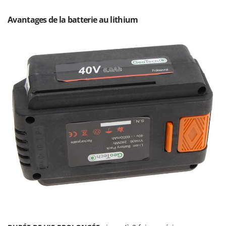
Seven Italy
Avantages de la batterie au lithium
Shark
Silky
Simatech
Sirman
Skil
Smartwood
Smeg
Snapper
Solidur
Spice Electronics
Spiralmac
Spring Protezione
Spyro
Stanley