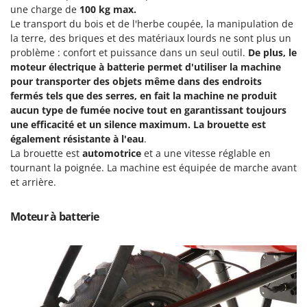
Machines pour la transformation des fruits
une charge de
100 kg max.
Famur
Le transport du bois et de l'herbe coupée, la manipulation de
Machines sous vide
FARMER
la terre, des briques et des matériaux lourds ne sont plus un
Motobineuses
FBC
problème : confort et puissance dans un seul outil.
De plus, le
Motoculteurs
moteur électrique à batterie permet d'utiliser la machine
Ferrari Group
pour transporter des objets même dans des endroits
Motofaucheuses
Ferroni
fermés tels que des serres, en fait la machine ne produit
Motopompes pour irrigation
aucun type de fumée nocive tout en garantissant toujours
Ferrua
une efficacité et un silence maximum. La brouette est
Moulins à céréales électriques
FIAC
également résistante à l'eau
.
Moulins à farine
La brouette est
automotrice
et a une vitesse réglable en
FIEM
tournant la poignée. La machine est équipée de marche avant
Fimar
N
et arrière.
Nettoyeurs et Balais à vapeur
FINI
Nettoyeurs haute pression
Moteur à batterie
Fiorentini
Nettoyeurs tapis, moquettes et tapisseries
Fiskars
Flymo
P
Peignes vibreurs et Secoueurs à olives
Fontana Forni
Pelles rétros pour tracteur
Forest Master