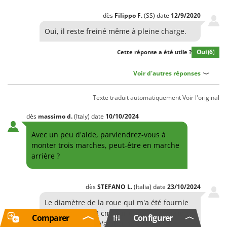
dès
Filippo
F.
(SS)
date
12/9/2020
Oui, il reste freiné même à pleine charge.
Oui
(6)
Cette réponse a été utile ?
Voir d'autres réponses
Texte traduit automatiquement
Voir l'original
dès
massimo
d.
(Italy)
date
10/10/2024
Avec un peu d'aide, parviendrez-vous à
monter trois marches, peut-être en marche
arrière ?
dès
STEFANO
L.
(Italia)
date
23/10/2024
Le diamètre de la roue qui m'a été fournie
est d'environ 42 cm. Sur un pas « théorique
Comparer
Configurer
» de 11,5 cm. il n'a aucune capacité