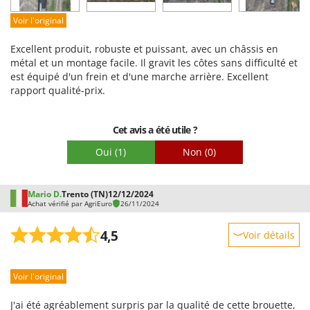
Facilité de montage
Voir l'original
Emballage
Excellent produit, robuste et puissant, avec un châssis en
métal et un montage facile. Il gravit les côtes sans difficulté et
est équipé d'un frein et d'une marche arrière. Excellent
rapport qualité-prix.
Cet avis a été utile ?
Oui
(1)
Non
(0)
Mario D.
Trento (TN)
12/12/2024
Achat vérifié par AgriEuro
26/11/2024
4,5
Voir détails
Robustesse
Voir l'original
Prestations
Facilité d'utilisation
J'ai été agréablement surpris par la qualité de cette brouette,