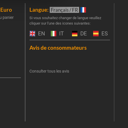
iEuro
Langue:
New
Français / FR
u panier
Inscr
Si vous souhaitez changer de langue veuillez
cliquer sur l'une des icones suivantes:
part
obti
EN
IT
DE
ES
Emai
Avis de consommateurs
Une er
J'
retent
Consulter tous les avis