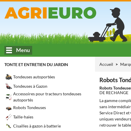
Menu
Accueil
Marq
TONTE ET ENTRETIEN DU JARDIN
Tondeuses autoportées
Robots Tond
Tondeuses à Gazon
Robots Tondeuse
DE RECHANGE
Accessoires pour tracteurs tondeuses
autoportés
La gamme complè
sans intermédiair
Robots Tondeuses
Service Direct et
Taille-haies
uniques vendeurs 
retrouver le tabl
Cisailles à gazon à batterie