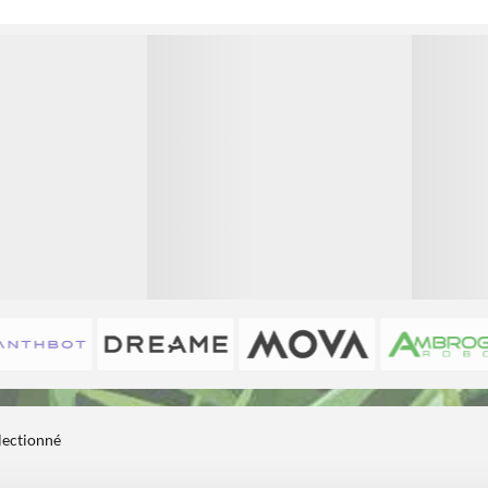
1
1
électionné