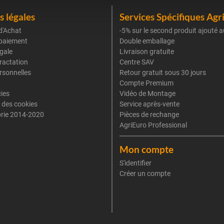
 légales
Services Spécifiques Agr
d'Achat
-5% sur le second produit ajouté a
paiement
Double emballage
gale
Livraison gratuite
tractation
Centre SAV
rsonnelles
Retour gratuit sous 30 jours
Compte Premium
cies
Vidéo de Montage
 des cookies
Service après-vente
rie 2014-2020
Pièces de rechange
AgriEuro Professional
Mon compte
S'identifier
Créer un compte