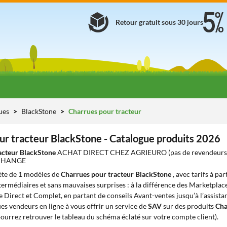
Retour gratuit sous 30 jours
ues
BlackStone
Charrues pour tracteur
ur tracteur BlackStone - Catalogue produits 2026
acteur BlackStone
ACHAT DIRECT CHEZ AGRIEURO (pas de revendeurs
ECHANGE
te de 1 modèles de
Charrues pour tracteur BlackStone
, avec tarifs à pa
ntermédiaires et sans mauvaises surprises : à la différence des Marketplace
e Direct et Complet, en partant de conseils Avant-ventes jusqu’à l’assista
s vendeurs en ligne à vous offrir un service de
SAV
sur des produits
Cha
ourrez retrouver le tableau du schéma éclaté sur votre compte client).