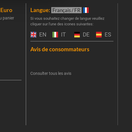
iEuro
Langue:
New
Français / FR
u panier
Inscr
Si vous souhaitez changer de langue veuillez
cliquer sur l'une des icones suivantes:
part
obti
EN
IT
DE
ES
Emai
Avis de consommateurs
Une er
J'
retent
Consulter tous les avis