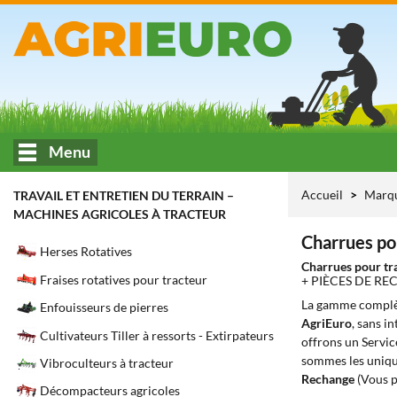
Menu
Accueil
Marq
TRAVAIL ET ENTRETIEN DU TERRAIN –
MACHINES AGRICOLES À TRACTEUR
Charrues po
Herses Rotatives
Charrues pour tr
Fraises rotatives pour tracteur
+ PIÈCES DE R
La gamme complè
Enfouisseurs de pierres
AgriEuro
, sans i
Cultivateurs Tiller à ressorts - Extirpateurs
offrons un Servic
sommes les unique
Vibroculteurs à tracteur
Rechange
(Vous p
Décompacteurs agricoles