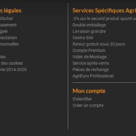
 légales
Services Spécifiques Agr
d'Achat
-5% sur le second produit ajouté a
paiement
Double emballage
gale
Livraison gratuite
tractation
Centre SAV
rsonnelles
Retour gratuit sous 30 jours
Compte Premium
cies
Vidéo de Montage
 des cookies
Service après-vente
rie 2014-2020
Pièces de rechange
AgriEuro Professional
Mon compte
S'identifier
Créer un compte