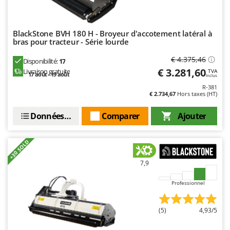
BlackStone BVH 180 H - Broyeur d'accotement latéral à
bras pour tracteur - Série lourde
€ 4.375,46
Disponibilité:
17
€ 3.281,60
Livraison gratuite
TVA
17 août - 19 août
Inclus
R-381
€ 2.734,67
Hors taxes (HT)
Données techniques
Comparer
Ajouter
+30 SOLD
7,9
Professionnel
(5)
4,93/5