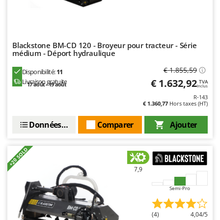
Blackstone BM-CD 120 - Broyeur pour tracteur - Série
médium - Déport hydraulique
€ 1.855,59
Disponibilité:
11
€ 1.632,92
Livraison gratuite
TVA
17 août - 19 août
Inclus
R-143
€ 1.360,77
Hors taxes (HT)
Données techniques
Comparer
Ajouter
+20 SOLD
7,9
Semi-Pro
(4)
4,04/5