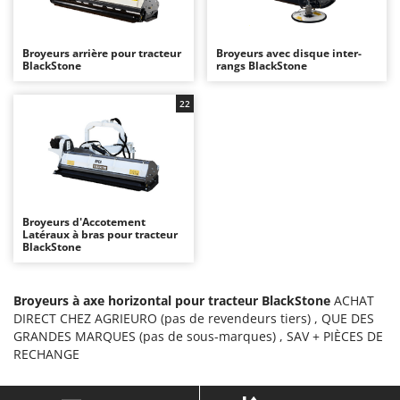
Autolaveuses
Ambrogio Robot
Autres produits
Annovi Reverberi
Broyeurs arrière pour tracteur
Broyeurs avec disque inter-
BlackStone
ANTHBOT
rangs BlackStone
B
Balayeuses
Archman
22
Bancs de scie pour le bois - Scies à bûches
Arco
Barbecues
Ardes
Bennes pour tracteur
Argo
Brosses pour sols extérieurs
Ariete
Broyeurs d'Accotement
Brouettes à moteur
Artus
Latéraux à bras pour tracteur
BlackStone
Broyeurs à axe horizontal pour tracteur
Attila
Broyeurs de branches et végétaux
Ausonia
Broyeurs à axe horizontal pour tracteur BlackStone
ACHAT
Butteurs pour tracteur
Awelco
DIRECT CHEZ AGRIEURO (pas de revendeurs tiers) , QUE DES
GRANDES MARQUES (pas de sous-marques) , SAV + PIÈCES DE
C
B
RECHANGE
Chargeurs de batterie - Démarreurs
Baesso
Charrues pour tracteur
Bahco