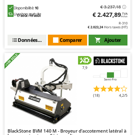
Master
€ 3.237,18
Disponibilité:
10
Mastercook
€ 2.427,89
Livraison gratuite
TVA
17 août - 19 août
Inclus
Masterpro
R-310
€ 2.023,24
Hors taxes (HT)
McCulloch
MCH
Données techniques
Comparer
Ajouter
Michelin
+100 SOLD
Mille
Minox
7,9
Mockmill
Semi-Pro
More than chef
MOSA
(18)
4,2/5
MOVA
Mowox
MTD
BlackStone BVM 140 M - Broyeur d'accotement latéral à