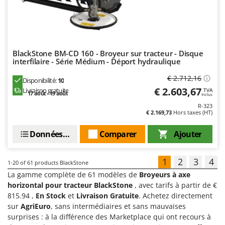
BlackStone BM-CD 160 - Broyeur sur tracteur - Disque
interfilaire - Série Médium - Déport hydraulique
€ 2.712,16
Disponibilité:
10
€ 2.603,67
Livraison gratuite
TVA
17 août - 19 août
Inclus
R-323
€ 2.169,73
Hors taxes (HT)
Données techniques
Comparer
Ajouter
1
2
3
4
1-20
of 61 products BlackStone
La gamme complète de 61 modèles de
Broyeurs à axe
horizontal pour tracteur BlackStone
, avec tarifs à partir de €
815.94 ,
En Stock
et
Livraison Gratuite
. Achetez directement
sur
AgriEuro
, sans intermédiaires et sans mauvaises
surprises : à la différence des Marketplace qui ont recours à