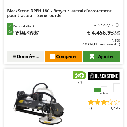
Troy-Bilt
BlackStone RPEH 180 - Broyeur latéral d'accotement
pour tracteur - Série lourde
U
Udor
€ 5.942,57
Disponibilité:
7
Unger
€ 4.456,93
Livraison gratuite
TVA
17 août - 19 août
Inclus
V
R-520
Verdemax
€ 3.714,11
Hors taxes (HT)
Vesco
Données techniques
Comparer
Ajouter
Volpi
W
Waldner
7,9
Weber
Hobby
WIDU
Wiper EcoRobot
(2)
3,25/5
Wolf Garten
Wortex