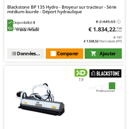
Stiga
Blackstone BP 135 Hydro - Broyeur sur tracteur - Série
médium-lourde - Déport hydraulique
Stocker
Sunseeker
€ 2.445,63
Disponibilité:
9
€ 1.834,22
Livraison gratuite
TVA
17 août - 19 août
Inclus
T
Tecla
R-197
€ 1.528,52
Hors taxes (HT)
TecnoGen
Données techniques
Comparer
Ajouter
Tellarini Pompe
Telwin
Tenco
7,9
Tineco
Titania
Professionnel
Tornado
Tre Spade
Trev - Abrek - TecnoVIR
Trotec