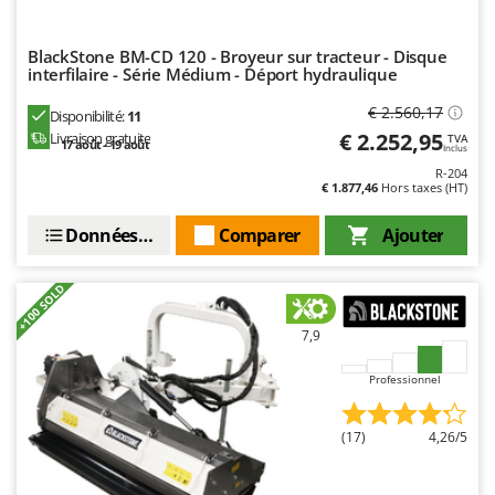
Worx
Y
BlackStone BM-CD 120 - Broyeur sur tracteur - Disque
Yard Force
interfilaire - Série Médium - Déport hydraulique
€ 2.560,17
Disponibilité:
11
Z
Zanon
€ 2.252,95
Livraison gratuite
TVA
17 août - 19 août
Inclus
Zephir
R-204
€ 1.877,46
Hors taxes (HT)
ZGrills
Données techniques
Comparer
Ajouter
Zodiac
Zomax
+100 SOLD
7,9
Professionnel
(17)
4,26/5