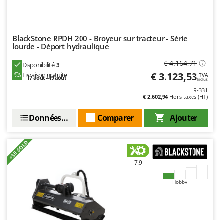
BlackStone RPDH 200 - Broyeur sur tracteur - Série
lourde - Déport hydraulique
€ 4.164,71
Disponibilité:
3
€ 3.123,53
Livraison gratuite
TVA
17 août - 19 août
Inclus
R-331
€ 2.602,94
Hors taxes (HT)
Données techniques
Comparer
Ajouter
+30 SOLD
7,9
Hobby