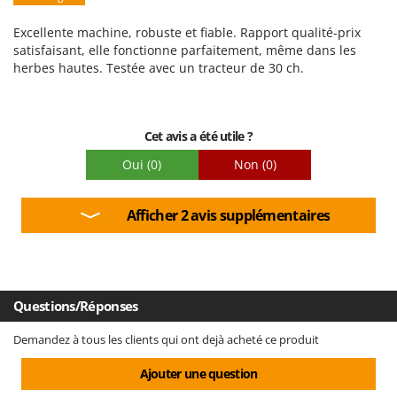
Facilité d'utilisation
Excellente machine, robuste et fiable. Rapport qualité-prix
Qualité / Prix
satisfaisant, elle fonctionne parfaitement, même dans les
herbes hautes. Testée avec un tracteur de 30 ch.
Facilité de montage
Emballage
Cet avis a été utile ?
Oui
(0)
Non
(0)
Afficher 2 avis supplémentaires
Questions/Réponses
Demandez à tous les clients qui ont dejà acheté ce produit
Ajouter une question