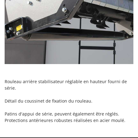
Resto Italia
Ribimex
Ripartrak
Ritter
River Systems
Robomow
Rossofuoco
Rover Pompe
Royal Food
Rouleau arrière stabilisateur réglable en hauteur fourni de
Ryobi
série.
S
Détail du coussinet de fixation du rouleau.
S.T.P.
Santos
Patins d'appui de série, peuvent également être réglés.
Protections antérieures robustes réalisées en acier moulé.
Sbaraglia
Schnitzer