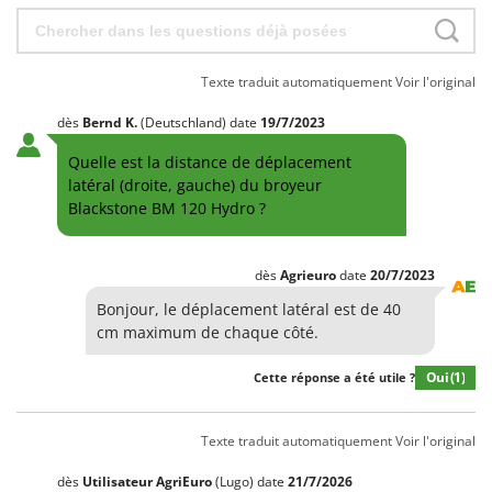
Texte traduit automatiquement
Voir l'original
dès
Bernd
K.
(Deutschland)
date
19/7/2023
Quelle est la distance de déplacement
latéral (droite, gauche) du broyeur
Blackstone BM 120 Hydro ?
dès
Agrieuro
date
20/7/2023
Bonjour, le déplacement latéral est de 40
cm maximum de chaque côté.
Oui
(1)
Cette réponse a été utile ?
Texte traduit automatiquement
Voir l'original
dès
Utilisateur AgriEuro
(Lugo)
date
21/7/2026