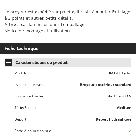
Stiga
Le broyeur est expédié sur palette, il reste à monter l'attelage
Stocker
à 3 points et autres petits détails.
Sunseeker
Arbre à cardan inclus dans l'emballage.
Notice de montage et utilisation.
T
Tecla
Fiche technique
TecnoGen
Tellarini Pompe
Caractéristiques du produit
Telwin
Modèle
BM120 Hydro
Tenco
Tineco
Typologie broyeur
Broyeur postérieur standard
Titania
Puissance tracteur
de 25 à 30 CV
Tornado
Série/Solidité
Médium
Tre Spade
Déport
Déport hydraulique
Trev - Abrek - TecnoVIR
Trotec
Rotor à double spirale