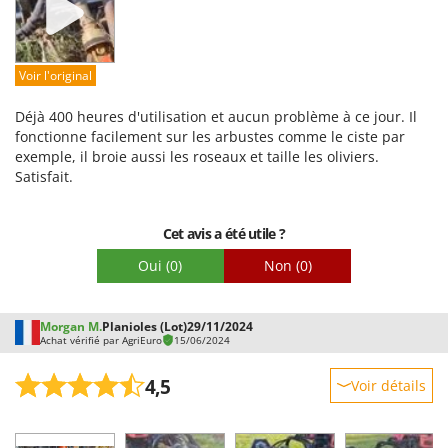
Facilité d'utilisation
Qualité / Prix
Facilité de montage
Voir l'original
Emballage
Déjà 400 heures d'utilisation et aucun problème à ce jour. Il
fonctionne facilement sur les arbustes comme le ciste par
exemple, il broie aussi les roseaux et taille les oliviers.
Satisfait.
Cet avis a été utile ?
Oui
(0)
Non
(0)
Morgan M.
Planioles (Lot)
29/11/2024
Achat vérifié par AgriEuro
15/06/2024
4,5
Voir détails
Robustesse
Prestations