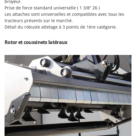
N
broyeur.
New O.M.R.A.
Prise de force standard universelle ( 1 3/8" Z6 )
Nilfisk
Les attaches sont universelles et compatibles avec tous les
tracteurs présents sur le marché.
Ninja
Détail du robuste attelage à 3 points de 1ère catégorie.
Novatec
Novital
Rotor et coussinets latéraux
NuAir
NuovaFac
O
Officine Savioli
Oliviero
Olix
OMA
Omas
Ompagrill
Ooni