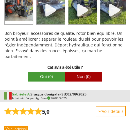
Facilité d'utilisation
Qualité / Prix
Facilité de montage
Bon broyeur, accessoires de qualité, rotor bien équilibré. Un
Emballage
point à améliorer : séparer le rouleau du ski pour pouvoir les
régler indépendamment. Déport hydraulique qui fonctionne
bien. Essayé dans des ronces épaisses, ça marche
parfaitement.
Cet avis a été utile ?
Oui
(0)
Non
(0)
Gabriele A.
Siurgus donigala (SU)
02/09/2025
Achat vérifié par AgriEuro
26/03/2025
5,0
Voir détails
Robustesse
Voir l'original
Prestations