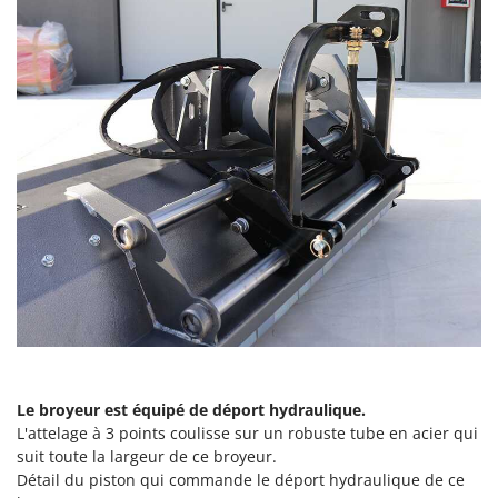
Master
Mastercook
Masterpro
McCulloch
MCH
Michelin
Mille
Minox
Mockmill
More than chef
MOSA
MOVA
Le broyeur est équipé de déport hydraulique.
Mowox
L'attelage à 3 points coulisse sur un robuste tube en acier qui
MTD
suit toute la largeur de ce broyeur.
Détail du piston qui commande le déport hydraulique de ce