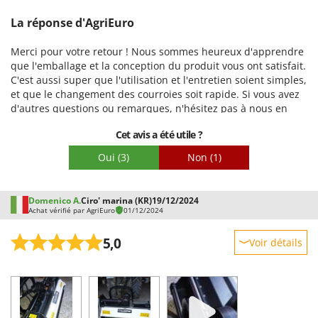
Emballage
La réponse d'AgriEuro
Merci pour votre retour ! Nous sommes heureux d'apprendre
que l'emballage et la conception du produit vous ont satisfait.
C'est aussi super que l'utilisation et l'entretien soient simples,
et que le changement des courroies soit rapide. Si vous avez
d'autres questions ou remarques, n'hésitez pas à nous en
faire part !
Cet avis a été utile ?
Oui
(3)
Non
(1)
Domenico A.
Ciro' marina (KR)
19/12/2024
Achat vérifié par AgriEuro
01/12/2024
5,0
Voir détails
Robustesse
Prestations
Facilité d'utilisation