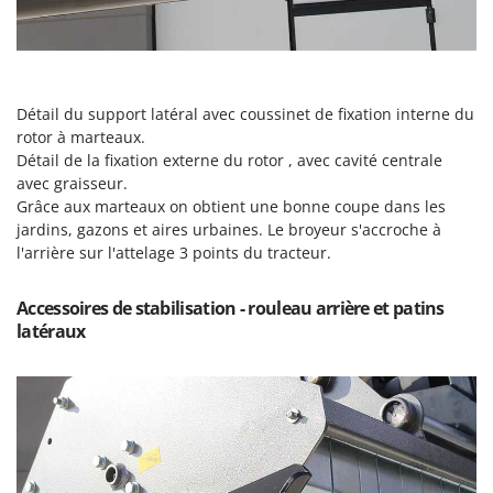
Oriental Koshin
Outdoorchef
P
Palazzetti
Détail du support latéral avec coussinet de fixation interne du
rotor à marteaux.
Palumbo Pavi
Détail de la fixation externe du rotor , avec cavité centrale
Partisani
avec graisseur.
Grâce aux marteaux on obtient une bonne coupe dans les
Paterlini
jardins, gazons et aires urbaines. Le broyeur s'accroche à
Philips
l'arrière sur l'attelage 3 points du tracteur.
Pramac
Accessoires de stabilisation - rouleau arrière et patins
Prismafood
latéraux
R
R.G.V.
Rato
Reber
Redback