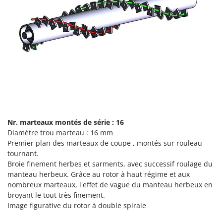
Pulvérisateurs
GRIFO
Pulvérisateurs portés
GVS
GYS
R
Rafraîchisseurs d'air par évaporation
H
Rampes de chargement en aluminium
Hailo
Râpes à fromage électriques
Helvi
Râteaux pour tracteur
Henx
Remplisseuses
HiKOKI
Robots nettoyeurs de piscine
Nr.
marteaux
montés de série : 16
Honda
Diamètre trou marteau : 16 mm
Robots Tondeuses
Premier plan des marteaux de coupe , montés sur rouleau
I
Rogneuses de souches
tournant.
Idromatic
Broie finement herbes et sarments, avec successif roulage du
Rouleaux pour tracteur
Il-Tec
manteau herbeux. Grâce au rotor à haut régime et aux
nombreux marteaux, l'effet de vague du manteau herbeux en
Imperia
S
Scies à os
broyant le tout très finement.
Infaco
Image figurative du rotor à double spirale
Scies à Ruban
Intec