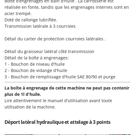
Boîte d’engrenages en bain d’huile . La carrosserie est
Tondeuses autoportées
Lampacrescia - MGM
réalisée en fonte, tandis que les engrenages internes sont en
Tondeuses débroussailleuses thermiques
Landxcape
acier trempé.
Trancheuses
Doté de rallonge lubrifiée.
LAR Casalinghi
Transmission latérale à 3 courroies
Trancheuses de sol
Lavor
Transpalettes
Détail du carter de protection courroies latérales .
Linea VZ
Treuils de débardage
Lisam
Détail du graisseur latéral côté transmission
Tronçonneuses
Lotusgrill
Détail de la boîte à engrenages:
1 - Bouchon de niveau d'huile
V
2 - Bouchon de vidange d'huile
M
Vêtements de Sécurité
M.A.I.BO.
3 - Bouchon de remplissage d'huile SAE 80/90 et purge
Vibroculteurs à tracteur
Macom
La boîte à engrenage de cette machine ne peut pas contenir
Macte Ovens
plus de 1l d'huile.
Lire attentivement le manuel d'utilisation avant toute
Makita
utilisation de la machine.
MAMMAMIA
Marcato
Déport latéral hydraulique et attelage à 3 points
Marina Systems