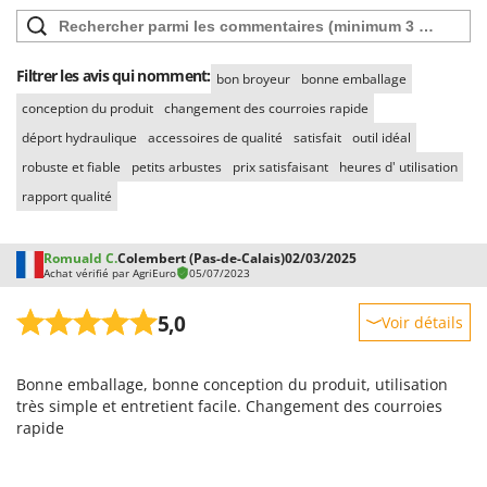
Filtrer les avis qui nomment:
bon broyeur
bonne emballage
conception du produit
changement des courroies rapide
déport hydraulique
accessoires de qualité
satisfait
outil idéal
robuste et fiable
petits arbustes
prix satisfaisant
heures d' utilisation
rapport qualité
Romuald C.
Colembert (Pas-de-Calais)
02/03/2025
Achat vérifié par AgriEuro
05/07/2023
5,0
Voir détails
Robustesse
Bonne emballage, bonne conception du produit, utilisation
Prestations
très simple et entretient facile. Changement des courroies
Facilité d'utilisation
rapide
Qualité / Prix
Facilité de montage