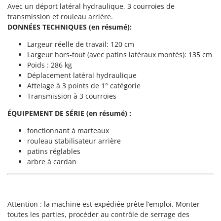
Groupes électrogènes
Avec un déport latéral hydraulique, 3 courroies de
E
transmission et rouleau arrière.
Gyrobroyeurs à lame pour tracteur
EcoFlow
DONNÉES TECHNIQUES (en résumé):
Edilmark
H
Largeur réelle de travail: 120 cm
Haches - Cognées et Hachettes
Effeuno
Largeur hors-tout (avec patins latéraux montés): 135 cm
Hachoirs à viande
Poids : 286 kg
Einhell
Déplacement latéral hydraulique
Herses à Dents
Elegen
Attelage à 3 points de 1° catégorie
Herses Rotatives
Transmission à 3 courroies
Energy Gruppi
Enotecnica Pillan
ÉQUIPEMENT DE SÉRIE (en résumé) :
L
Lames à neige
Eschenfelder
fonctionnant à marteaux
Lames niveleuses pour tracteur
EuroMech
rouleau stabilisateur arrière
patins réglables
Lave-vitres
Eurosystems
arbre à cardan
Lieuses électriques pour vignes
F
FAC
M
Machines à pâtes
Fama Industrie
Attention : la machine est expédiée prête l’emploi. Monter
Machines de nettoyage pour panneaux photovoltaïques et surfaces vitrées
Famag
toutes les parties, procéder au contrôle de serrage des