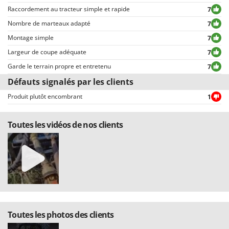
expressions ou mots inappropriés, ou qui ne respectent pas le traitement
Raccordement au tracteur simple et rapide
7
des données personnelles.
Nombre de marteaux adapté
7
Tous les commentaires, qu’ils soient positifs ou négatifs, peuvent être
consultés rapidement par nos visiteurs, grâce également aux filtres qui
Montage simple
7
permettent une sélection rapide, comme par exemple celui permettant de
Largeur de coupe adéquate
7
choisir entre avis positifs et négatifs.
Garde le terrain propre et entretenu
7
Défauts signalés par les clients
Produit plutôt encombrant
1
Toutes les vidéos de nos clients
Toutes les photos des clients