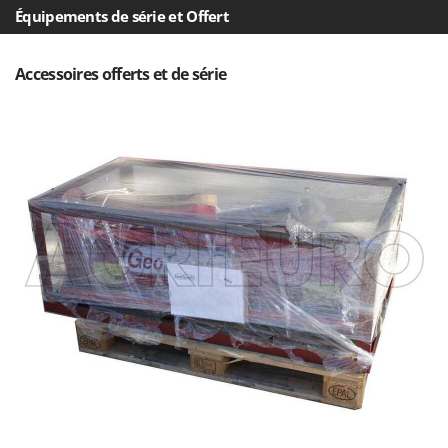
Seven Italy
Équipements de série et Offert
Shark
Silky
Accessoires offerts et de série
Simatech
Sirman
Skil
Smartwood
Smeg
Snapper
Solidur
Spice Electronics
Spiralmac
Spring Protezione
Spyro
Stanley