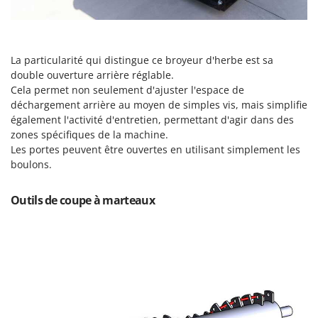
Perches Élagueuses
Francini
Pétrins à Spirale
G
Piscines
G3 Ferrari
La particularité qui distingue ce broyeur d'herbe est sa
Planteuses de pommes de terre pour tracteur
Gardena
double ouverture arrière réglable.
Plateaux de coupe pour tracteur
Cela permet non seulement d'ajuster l'espace de
Garofalo
déchargement arrière au moyen de simples vis, mais simplifie
Plumeuses
GeoTech
également l'activité d'entretien, permettant d'agir dans des
Pompes d'irrigation à tracteur
zones spécifiques de la machine.
GeoTech Pro
Les portes peuvent être ouvertes en utilisant simplement les
Pompes de transfert
Gierre
boulons.
Pompes immergées électriques
Ginko - MGM
Postes à souder
Outils de coupe à marteaux
Gipeco
Poussoirs à saucisse
Girmi
Power Stations - Batteries - Centrales électriques portables
GRAEF
Presses à pellets
Gre
Pressoirs à fruits
GreenBay
Pressoirs à Raisin
Greenworks