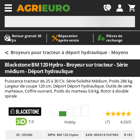
-1
Retour gratuit 30
Réparation
Pièces de
A
A
jrs
après‑vente
rechange
Abris de jardin
ABAC
<
Accessoires pour tracteurs tondeuses autoportés
AgriEuro Premium
Broyeurs pour tracteur à déport hydraulique - Moyens
Aérateurs Scarificateurs pour gazon
AgriEuro TOP-LINE
Blackstone BM 120 Hydro - Broyeur sur tracteur - Série
Arracheuses de pommes de terre pour tracteur
AGT
médium - Déport hydraulique
Aspirateurs - Balais Électriques
Aima
Puissance tracteur de 25 à 30 CV, Série/Solidité Médium, Poids 286 kg,
Largeur de coupe 120 cm, Déport Déport hydraulique, Outils de série
Aspirateurs à cendres
Airmec
marteaux, Coffre ouvrant, Poids du marteau 0.8 kg, Rotor à double
spirale
Aspirateurs à feuilles sur roues
AL-KO
Aspirateurs de piscine
ALA 2000
Aspirateurs Multifonctions
Alce
7,9
Hobby
(7)
4,93/5
Atomiseurs agricoles pour tracteurs
Alpina
Atomiseurs pour traitements
Ama
ID
: 105386
MPN: BM 120 Hydro
EAN: 8054141547483
R-181