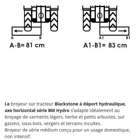
Comet
F
Fendeuses à bois
Cresco
Filets pour la Récolte des olives
Cruccolini
Filtres pour vin et huile
CTEK
Floconneuses
D
Fouloirs - Égrappoirs
Dal Degan
Fourches pour tracteur
DCG
Fours d'extérieur - intérieur pour pizza et cuisine
Deca
Fours électriques
DeWalt
Fraises à neige
Di Martino
Fraises rotatives pour tracteur
Diavola Pro
Le
broyeur sur tracteur
Blackstone à déport hydraulique,
Friteuses sans huile
Diesse
axe horizontal série BM Hydro
s'adapte idéalement au
Docma
broyage de sarments légers, herbe et petits arbustes, sur
G
gazons, sous-bois, vergers et terrains incultes.
Générateurs d'air chaud
Dominion
Broyeur de série médium conçu pour un usage domestique,
Godets à terre basculants pour tracteur
Dreame
non intensif.